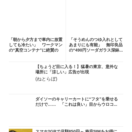
「朝から夕方まで車内に放置
「そうめんのつゆ入れとして
しても冷たい」 ワークマン
あまりにも有能」 無印良品
の“真空コンテナ”に絶賛の
の“490円ソーダガラス深鉢...
声...
【ちょうど目に入る！】猛暑の東京、意外な
場所に「涼しい」広告が出現
(ねとらぼ)
ダイソーのキャリーカートに“フタ”を乗せる
だけで…… 「これは良い」目からウロコ...
スマホ2GBで月額850円～ 格安SIMをお得に