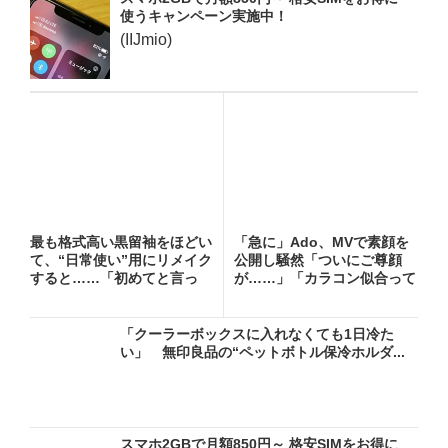
使うキャンペーン実施中！
(IIJmio)
最も格式高い黒留袖をほどい
「急に」Ado、MVで素顔を
て、“日常使い”用にリメイク
公開し騒然「ついにご尊顔
すると……「初めてと言っ
が……」「カラコン似合って
て...
る...
「クーラーボックスに入れなくても1日冷た
い」 無印良品の“ペットボトル保冷ホルダ...
スマホ2GBで月額850円～ 格安SIMをお得に