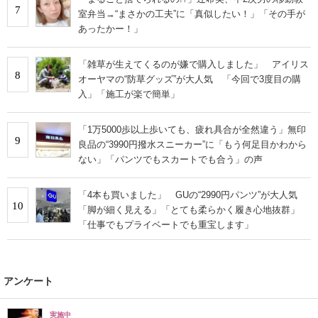
7
室弁当→“まさかの工夫”に「真似したい！」「その手が
あったかー！」
「雑草が生えてくるのが嫌で購入しました」 アイリス
8
オーヤマの“防草グッズ”が大人気 「今回で3度目の購
入」「施工が楽で簡単」
「1万5000歩以上歩いても、疲れ具合が全然違う」無印
9
良品の“3990円撥水スニーカー”に「もう何足目かわから
ない」「パンツでもスカートでも合う」の声
「4本も買いました」 GUの“2990円パンツ”が大人気
10
「脚が細く見える」「とても柔らかく履き心地抜群」
「仕事でもプライベートでも重宝します」
アンケート
実施中