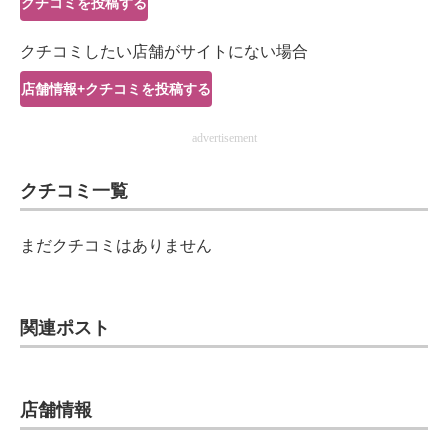
クチコミを投稿する
IT製品の技術・比較・事例
クチコミしたい店舗がサイトにない場合
製造業のIT導入・活用を支援
店舗情報+クチコミを投稿する
モノづくり技術者専門サイト
advertisement
エレクトロニクス専門サイト
クチコミ一覧
電子設計の基本と応用
エネルギーの専門メディア
まだクチコミはありません
建設×テクノロジーの最前線
ちょっと気になるネットの話題
関連ポスト
店舗情報