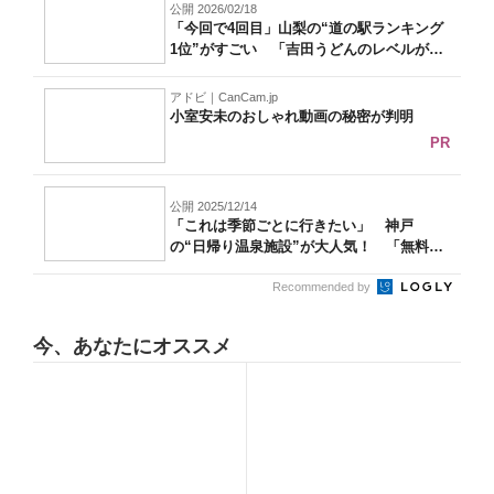
公開 2026/02/18
「今回で4回目」山梨の“道の駅ランキング
1位”がすごい 「吉田うどんのレベルが
高...
アドビ｜CanCam.jp
小室安未のおしゃれ動画の秘密が判明
PR
公開 2025/12/14
「これは季節ごとに行きたい」 神戸
の“日帰り温泉施設”が大人気！ 「無料送
迎バス...
Recommended by
今、あなたにオススメ