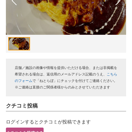
スマホと通信の最新トレンド
進化するPCとデバイスの未来
好きが集まる 比べて選べる
ビジネスと働き方のヒント
AI活用のいまが分かる
店舗／施設の画像や情報を提供いただける場合、または非掲載を
企業ITのトレンドを詳説
希望される場合は、返信用のメールアドレス記載のうえ、
こちら
のフォーム
で「ねとらぼ」にチェックを付けてご連絡ください。
経営リーダーのコミュニティ
※ご連絡は直接のご関係者様からのみとさせていただきます
マーケ×ITの今がよく分かる
クチコミ投稿
ITエンジニア向け専門サイト
ログインするとクチコミが投稿できます
企業向けIT製品の総合サイト