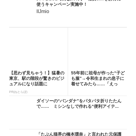
使うキャンペーン実施中！
IIJmio
【思わず見ちゃう！】猛暑の
55年前に祖母が作った“子ど
東京、駅の階段が驚きのビジ
も服”→令和生まれの息子に
ュアルになり話題に
着せてみたら……「えっ
ー!...
PR(ねとらぼ)
ダイソーの“バンダナ”をパタパタ折りたたん
で…… ミシンなしで作れる“便利アイテ...
「たぶん猫界の橋本環奈」と言われた元保護