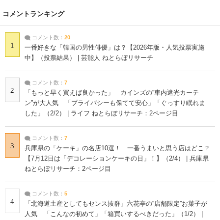
コメントランキング
コメント数：
20
1
一番好きな「韓国の男性俳優」は？【2026年版・人気投票実施
中】（投票結果） | 芸能人 ねとらぼリサーチ
コメント数：
7
2
「もっと早く買えば良かった」 カインズの“車内遮光カーテ
ン”が大人気 「プライバシーも保てて安心」「ぐっすり眠れま
した」（2/2） | ライフ ねとらぼリサーチ：2ページ目
コメント数：
7
3
兵庫県の「ケーキ」の名店10選！ 一番うまいと思う店はどこ？
【7月12日は「デコレーションケーキの日」！】（2/4） | 兵庫県
ねとらぼリサーチ：2ページ目
コメント数：
5
4
「北海道土産としてもセンス抜群」六花亭の“店舗限定”お菓子が
人気 「こんなの初めて」「箱買いするべきだった」（1/2） |