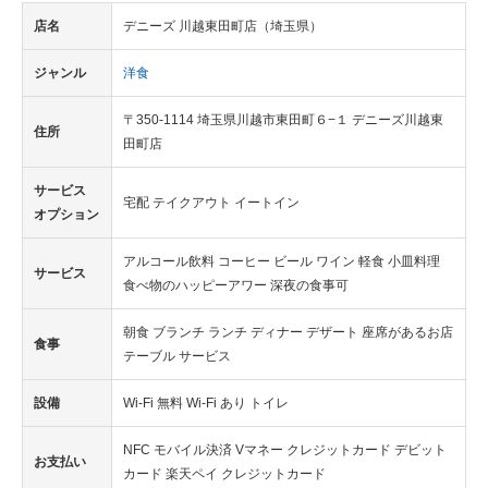
店名
デニーズ 川越東田町店（埼玉県）
ジャンル
洋食
〒350-1114 埼玉県川越市東田町６−１ デニーズ川越東
住所
田町店
サービス
宅配 テイクアウト イートイン
オプション
アルコール飲料 コーヒー ビール ワイン 軽食 小皿料理
サービス
食べ物のハッピーアワー 深夜の食事可
朝食 ブランチ ランチ ディナー デザート 座席があるお店
食事
テーブル サービス
設備
Wi-Fi 無料 Wi-Fi あり トイレ
NFC モバイル決済 Vマネー クレジットカード デビット
お支払い
カード 楽天ペイ クレジットカード