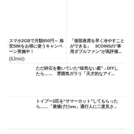
スマホ2GBで月額850円～ 格
「後部座席を早く冷やすこと
安SIMをお得に使うキャンペ
ができる」 3COINSの“車
ーン実施中！
用ダブルファン”が高評価...
(IIJmio)
ただ砕石を敷いていた“味気ない庭”→DIYし
たら…… 雰囲気ガラリ「天才的なアイ...
トイプー2匹を“サマーカット”してもらった
ら……「唐揚げだww」通行人に二度見さ...