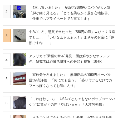
「4本も買いました」 GUの“2990円パンツ”が大人気
2
「脚が細く見える」「とても柔らかく履き心地抜群」
「仕事でもプライベートでも重宝します」
中2のころ、懸賞で当たった「780円の皿」→ひっくり返
3
すと…… 「いいなぁぁぁぁぁ！」まさかのお宝に「胸
熱ですね……」
アフリカで“新種のサル”発見 唇は鮮やかなオレンジ
4
色 研究者は絶滅危惧種への分類も提案【海外】
「家族分そろえました」 無印良品の“990円オーバル
5
皿”が高評価 「何にでも合う」「盛り付けるだけでカ
フェっぽくなってお気に入り」
「これは欲しい」 USJの“とんでもないポップコーンバ
6
ケツ”に驚がくの声「やばいｗｗ」「天才的発想」
「まるごと捨てられるの!?」辻希美、中2次男の移動教