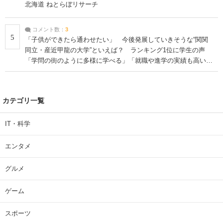
北海道 ねとらぼリサーチ
コメント数：
3
5
「子供ができたら通わせたい」 今後発展していきそうな“関関
同立・産近甲龍の大学”といえば？ ランキング1位に学生の声
「学問の街のように多様に学べる」「就職や進学の実績も高い」
| 大学 ねとらぼリサーチ
カテゴリ一覧
IT・科学
エンタメ
グルメ
ゲーム
スポーツ