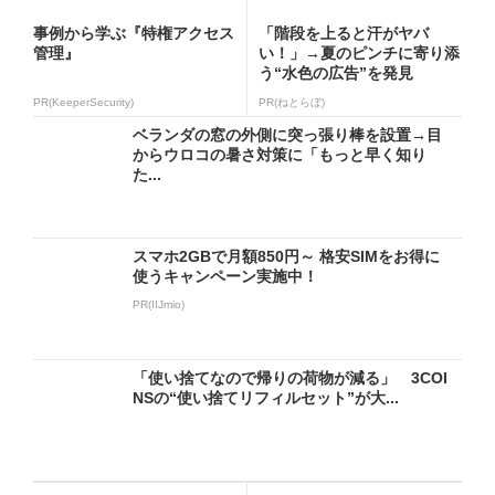
事例から学ぶ『特権アクセス
「階段を上ると汗がヤバ
管理』
い！」→夏のピンチに寄り添
う“水色の広告”を発見
PR(KeeperSecurity)
PR(ねとらぼ)
ベランダの窓の外側に突っ張り棒を設置→目
からウロコの暑さ対策に「もっと早く知り
た...
スマホ2GBで月額850円～ 格安SIMをお得に
使うキャンペーン実施中！
PR(IIJmio)
「使い捨てなので帰りの荷物が減る」 3COI
NSの“使い捨てリフィルセット”が大...