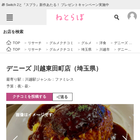
🎁 Switch 2と『スプラ』新作あたる！ プレゼントキャンペーン実施中
ねとらぼメニュー
お店を検索
TOP
ニュース
TOP
>
リサーチ
>
グルメクチコミ
>
グルメ
>
洋食
>
デニーズ 川越東田町店（埼玉県）
エンタメ
クイズ
TOP
>
リサーチ
>
グルメクチコミ
>
埼玉県
>
川越市
>
デニーズ 川越東田町店（埼玉県）
グルメ
地域
デニーズ 川越東田町店（埼玉県）
住まい
教育・育児
最寄り駅：川越駅
ジャンル：ファミレス
動物
リサーチ
予算：夜:‐ 昼:‐
クチコミを投稿する
会員記事
送る
メディア
注目記事を集めた総合ページ
ITの今と未来を見通す