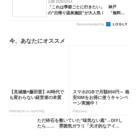
公開 2025/12/14
「これは季節ごとに行きたい」 神戸
の“日帰り温泉施設”が大人気！ 「無料送
迎バス...
Recommended by
今、あなたにオススメ
【見城徹×藤田晋】AI時代で
スマホ2GBで月額850円～ 格
も変わらない経営者の本質
安SIMをお得に使うキャンペ
ーン実施中！
PR(FINCHI on GOETHE)
PR(IIJmio)
ただ砕石を敷いていた“味気ない庭”→DIYし
たら…… 雰囲気ガラリ「天才的なアイ...