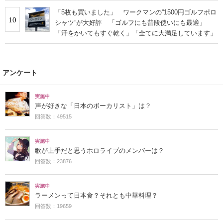
「5枚も買いました」 ワークマンの“1500円ゴルフポロ
10
シャツ”が大好評 「ゴルフにも普段使いにも最適」
「汗をかいてもすぐ乾く」「全てに大満足しています」
アンケート
実施中
声が好きな「日本のボーカリスト」は？
回答数：49515
実施中
歌が上手だと思うホロライブのメンバーは？
回答数：23876
実施中
ラーメンって日本食？それとも中華料理？
回答数：19659