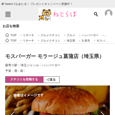
🎁 Switch 2もあたる！ プレゼントキャンペーン実施中！
ねとらぼメニュー
お店を検索
TOP
ニュース
TOP
>
リサーチ
>
グルメクチコミ
>
グルメ
>
ハンバーガー
>
モスバ
エンタメ
クイズ
TOP
>
リサーチ
>
グルメクチコミ
>
埼玉県
>
久喜市
>
モスバーガー モラージュ菖蒲店（埼玉県）
グルメ
地域
モスバーガー モラージュ菖蒲店（埼玉県）
住まい
教育・育児
最寄り駅：埼玉
ジャンル：ハンバーガー
動物
リサーチ
予算：夜:‐ 昼:‐
クチコミを投稿する
会員記事
送る
メディア
注目記事を集めた総合ページ
ITの今と未来を見通す