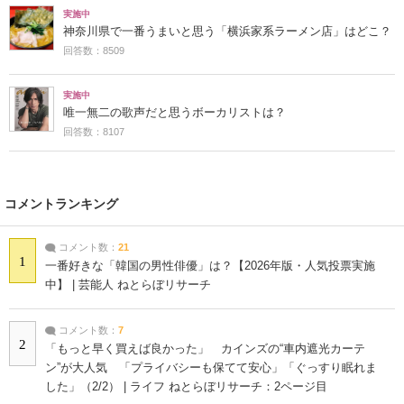
実施中
神奈川県で一番うまいと思う「横浜家系ラーメン店」はどこ？
回答数：8509
実施中
唯一無二の歌声だと思うボーカリストは？
回答数：8107
コメントランキング
コメント数：
21
1
一番好きな「韓国の男性俳優」は？【2026年版・人気投票実施
中】 | 芸能人 ねとらぼリサーチ
コメント数：
7
2
「もっと早く買えば良かった」 カインズの“車内遮光カーテ
ン”が大人気 「プライバシーも保てて安心」「ぐっすり眠れま
した」（2/2） | ライフ ねとらぼリサーチ：2ページ目