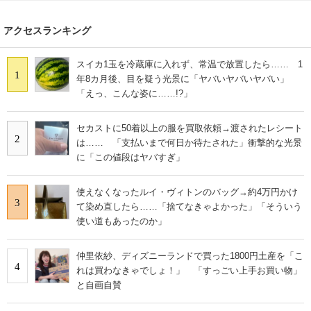
アクセスランキング
スイカ1玉を冷蔵庫に入れず、常温で放置したら…… 1
1
年8カ月後、目を疑う光景に「ヤバいヤバいヤバい」
「えっ、こんな姿に……!?」
セカストに50着以上の服を買取依頼→渡されたレシート
2
は…… 「支払いまで何日か待たされた」衝撃的な光景
に「この値段はヤバすぎ」
使えなくなったルイ・ヴィトンのバッグ→約4万円かけ
3
て染め直したら……「捨てなきゃよかった」「そういう
使い道もあったのか」
仲里依紗、ディズニーランドで買った1800円土産を「こ
4
れは買わなきゃでしょ！」 「すっごい上手お買い物」
と自画自賛