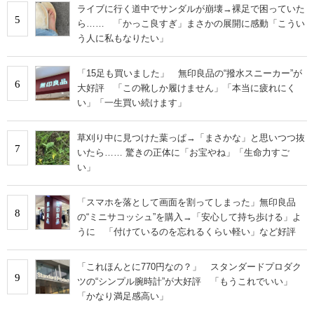
ライブに行く道中でサンダルが崩壊→裸足で困っていた
5
ら…… 「かっこ良すぎ」まさかの展開に感動「こうい
う人に私もなりたい」
「15足も買いました」 無印良品の“撥水スニーカー”が
6
大好評 「この靴しか履けません」「本当に疲れにく
い」「一生買い続けます」
草刈り中に見つけた葉っぱ→「まさかな」と思いつつ抜
7
いたら…… 驚きの正体に「お宝やね」「生命力すご
い」
「スマホを落として画面を割ってしまった」無印良品
8
の“ミニサコッシュ”を購入→「安心して持ち歩ける」よ
うに 「付けているのを忘れるくらい軽い」など好評
「これほんとに770円なの？」 スタンダードプロダク
9
ツの“シンプル腕時計”が大好評 「もうこれでいい」
「かなり満足感高い」