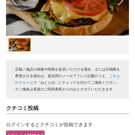
スマホと通信の最新トレンド
進化するPCとデバイスの未来
好きが集まる 比べて選べる
ビジネスと働き方のヒント
AI活用のいまが分かる
店舗／施設の画像や情報を提供いただける場合、または非掲載を
企業ITのトレンドを詳説
希望される場合は、返信用のメールアドレス記載のうえ、
こちら
のフォーム
で「ねとらぼ」にチェックを付けてご連絡ください。
経営リーダーのコミュニティ
※ご連絡は直接のご関係者様からのみとさせていただきます
マーケ×ITの今がよく分かる
クチコミ投稿
ITエンジニア向け専門サイト
ログインするとクチコミが投稿できます
企業向けIT製品の総合サイト