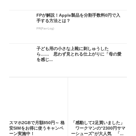
FPが解説！Apple製品を分割手数料0円で入
手する方法とは？
PR(Fav-Log)
子ども用の小さな上靴に刺しゅうした
ら…… 思わず見とれる仕上がりに「母の愛
を感じ...
スマホ2GBで月額850円～ 格
「感動して2足買いました」
安SIMをお得に使うキャンペ
ワークマンの“2300円サマ
ーン実施中！
ーシューズ”が大人気 「...