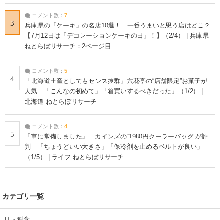
コメント数：
7
3
兵庫県の「ケーキ」の名店10選！ 一番うまいと思う店はどこ？
【7月12日は「デコレーションケーキの日」！】（2/4） | 兵庫県
ねとらぼリサーチ：2ページ目
コメント数：
5
4
「北海道土産としてもセンス抜群」六花亭の“店舗限定”お菓子が
人気 「こんなの初めて」「箱買いするべきだった」（1/2） |
北海道 ねとらぼリサーチ
コメント数：
4
5
「車に常備しました」 カインズの“1980円クーラーバッグ”が評
判 「ちょうどいい大きさ」「保冷剤を止めるベルトが良い」
（1/5） | ライフ ねとらぼリサーチ
カテゴリ一覧
IT・科学