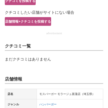
クチコミを投稿する
IT製品の技術・比較・事例
クチコミしたい店舗がサイトにない場合
製造業のIT導入・活用を支援
店舗情報+クチコミを投稿する
モノづくり技術者専門サイト
advertisement
エレクトロニクス専門サイト
クチコミ一覧
電子設計の基本と応用
エネルギーの専門メディア
まだクチコミはありません
建設×テクノロジーの最前線
ちょっと気になるネットの話題
店舗情報
店名
モスバーガー モラージュ菖蒲店（埼玉県）
ジャンル
ハンバーガー