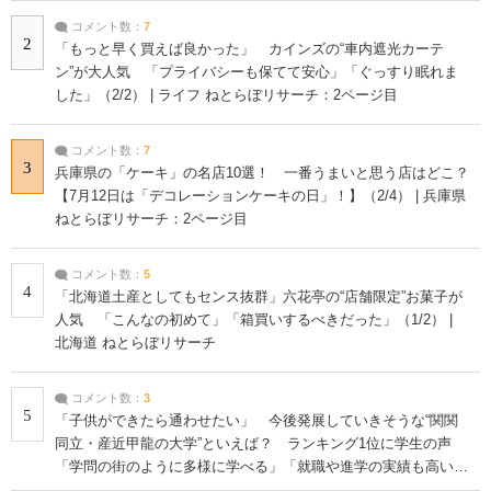
コメント数：
7
2
「もっと早く買えば良かった」 カインズの“車内遮光カーテ
ン”が大人気 「プライバシーも保てて安心」「ぐっすり眠れま
した」（2/2） | ライフ ねとらぼリサーチ：2ページ目
コメント数：
7
3
兵庫県の「ケーキ」の名店10選！ 一番うまいと思う店はどこ？
【7月12日は「デコレーションケーキの日」！】（2/4） | 兵庫県
ねとらぼリサーチ：2ページ目
コメント数：
5
4
「北海道土産としてもセンス抜群」六花亭の“店舗限定”お菓子が
人気 「こんなの初めて」「箱買いするべきだった」（1/2） |
北海道 ねとらぼリサーチ
コメント数：
3
5
「子供ができたら通わせたい」 今後発展していきそうな“関関
同立・産近甲龍の大学”といえば？ ランキング1位に学生の声
「学問の街のように多様に学べる」「就職や進学の実績も高い」
| 大学 ねとらぼリサーチ