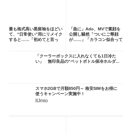
最も格式高い黒留袖をほどい
「急に」Ado、MVで素顔を
て、“日常使い”用にリメイク
公開し騒然「ついにご尊顔
すると……「初めてと言っ
が……」「カラコン似合って
て...
る...
「クーラーボックスに入れなくても1日冷た
い」 無印良品の“ペットボトル保冷ホルダ...
スマホ2GBで月額850円～ 格安SIMをお得に
使うキャンペーン実施中！
IIJmio