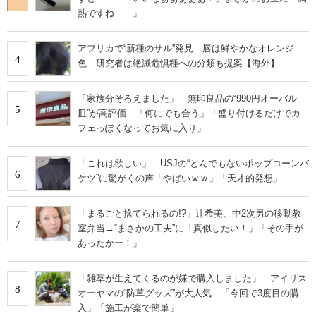
熱ですね……」
アフリカで“新種のサル”発見 唇は鮮やかなオレンジ
4
色 研究者は絶滅危惧種への分類も提案【海外】
「家族分そろえました」 無印良品の“990円オーバル
5
皿”が高評価 「何にでも合う」「盛り付けるだけでカ
フェっぽくなってお気に入り」
「これは欲しい」 USJの“とんでもないポップコーンバ
6
ケツ”に驚がくの声「やばいｗｗ」「天才的発想」
「まるごと捨てられるの!?」辻希美、中2次男の移動教
7
室弁当→“まさかの工夫”に「真似したい！」「その手が
あったかー！」
「雑草が生えてくるのが嫌で購入しました」 アイリス
8
オーヤマの“防草グッズ”が大人気 「今回で3度目の購
入」「施工が楽で簡単」