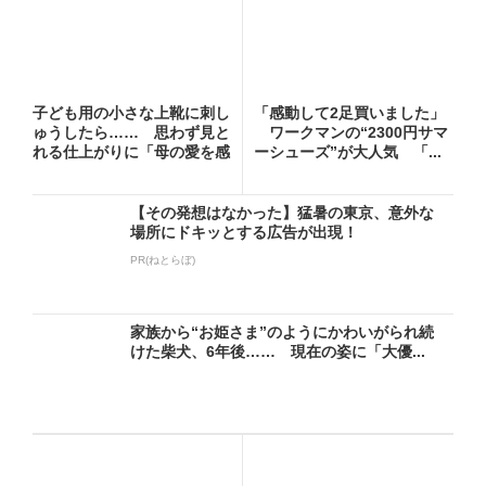
子ども用の小さな上靴に刺し
「感動して2足買いました」
ゅうしたら…… 思わず見と
ワークマンの“2300円サマ
れる仕上がりに「母の愛を感
ーシューズ”が大人気 「...
じ...
【その発想はなかった】猛暑の東京、意外な
場所にドキッとする広告が出現！
PR(ねとらぼ)
家族から“お姫さま”のようにかわいがられ続
けた柴犬、6年後…… 現在の姿に「大優...