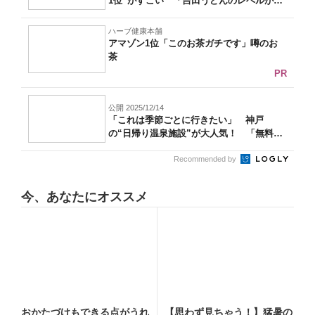
1位”がすごい 「吉田うどんのレベルが
高...
ハーブ健康本舗
アマゾン1位「このお茶ガチです」噂のお
茶
PR
公開 2025/12/14
「これは季節ごとに行きたい」 神戸
の“日帰り温泉施設”が大人気！ 「無料送
迎バス...
Recommended by
今、あなたにオススメ
おかたづけもできる点がうれ
【思わず見ちゃう！】猛暑の