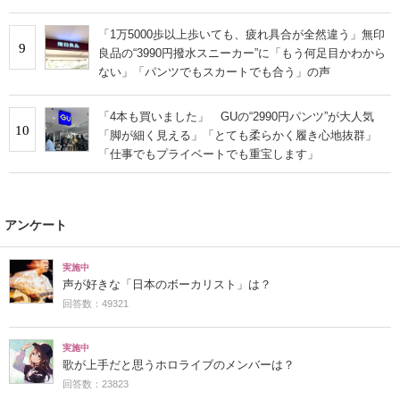
「1万5000歩以上歩いても、疲れ具合が全然違う」無印
9
良品の“3990円撥水スニーカー”に「もう何足目かわから
ない」「パンツでもスカートでも合う」の声
「4本も買いました」 GUの“2990円パンツ”が大人気
10
「脚が細く見える」「とても柔らかく履き心地抜群」
「仕事でもプライベートでも重宝します」
アンケート
実施中
声が好きな「日本のボーカリスト」は？
回答数：49321
実施中
歌が上手だと思うホロライブのメンバーは？
回答数：23823