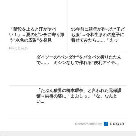
「階段を上ると汗がヤバ
55年前に祖母が作った“子ど
い！」→夏のピンチに寄り添
も服”→令和生まれの息子に
う“水色の広告”を発見
着せてみたら……「えっ
ー!...
PR(ねとらぼ)
ダイソーの“バンダナ”をパタパタ折りたたん
で…… ミシンなしで作れる“便利アイテ...
「たぶん猫界の橋本環奈」と言われた元保護
猫→納得の姿に「まぶしっ」「な、なんと
い...
Recommended by