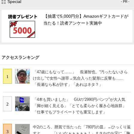
Special
- PR -
【抽選で5,000円分】Amazonギフトカードが
当たる！読者アンケート実施中
アクセスランキング
「47歳にもなって……」 長瀬智也、“汚ったないさら
1
け出し”で女性へ謝罪→気合入った髪形に反響も……
「長瀬なら私が許す」「あれはネタ？」
「4本も買いました」 GUの“2990円パンツ”が大人気
2
「脚が細く見える」「とても柔らかく履き心地抜群」
「仕事でもプライベートでも重宝します」
中2のころ、懸賞で当たった「780円の皿」→ひっくり返
3
すと…… 「いいなぁぁぁぁぁ！」まさかのお宝に「胸