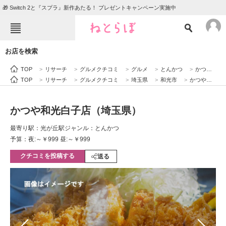
🎁 Switch 2と『スプラ』新作あたる！ プレゼントキャンペーン実施中
ねとらぼメニュー
お店を検索
TOP
ニュース
TOP
>
リサーチ
>
グルメクチコミ
>
グルメ
>
とんかつ
>
かつや和光白子店（埼玉県）
エンタメ
クイズ
TOP
>
リサーチ
>
グルメクチコミ
>
埼玉県
>
和光市
>
かつや和光白子店（埼玉県）
グルメ
地域
かつや和光白子店（埼玉県）
住まい
教育・育児
最寄り駅：光が丘駅
ジャンル：とんかつ
動物
リサーチ
予算：夜:～￥999 昼:～￥999
クチコミを投稿する
会員記事
送る
メディア
注目記事を集めた総合ページ
ITの今と未来を見通す