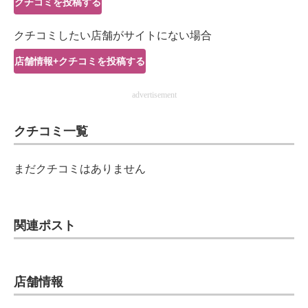
クチコミを投稿する
IT製品の技術・比較・事例
クチコミしたい店舗がサイトにない場合
製造業のIT導入・活用を支援
店舗情報+クチコミを投稿する
モノづくり技術者専門サイト
advertisement
エレクトロニクス専門サイト
クチコミ一覧
電子設計の基本と応用
エネルギーの専門メディア
まだクチコミはありません
建設×テクノロジーの最前線
ちょっと気になるネットの話題
関連ポスト
店舗情報