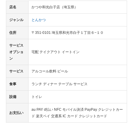
店名
かつや和光白子店（埼玉県）
ジャンル
とんかつ
住所
〒351-0101 埼玉県和光市白子１丁目６−１０
サービス
オプショ
宅配 テイクアウト イートイン
ン
サービス
アルコール飲料 ビール
食事
ランチ ディナー テーブル サービス
設備
トイレ
au PAY d払い NFC モバイル決済 PayPay クレジットカー
お支払い
ド 楽天ペイ 交通系 IC カード クレジットカード