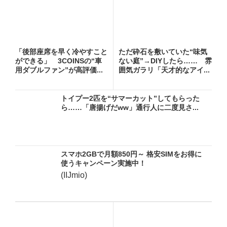
「後部座席を早く冷やすこと
ただ砕石を敷いていた“味気
ができる」 3COINSの“車
ない庭”→DIYしたら…… 雰
用ダブルファン”が高評価...
囲気ガラリ「天才的なアイ...
トイプー2匹を“サマーカット”してもらった
ら……「唐揚げだww」通行人に二度見さ...
スマホ2GBで月額850円～ 格安SIMをお得に
使うキャンペーン実施中！
(IIJmio)