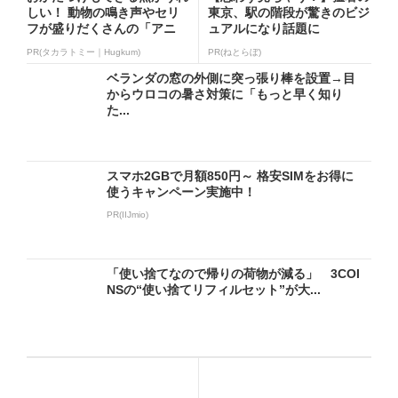
しい！ 動物の鳴き声やセリ
東京、駅の階段が驚きのビジ
フが盛りだくさんの「アニ
ュアルになり話題に
ア ...
PR(タカラトミー｜Hugkum)
PR(ねとらぼ)
ベランダの窓の外側に突っ張り棒を設置→目
からウロコの暑さ対策に「もっと早く知り
た...
スマホ2GBで月額850円～ 格安SIMをお得に
使うキャンペーン実施中！
PR(IIJmio)
「使い捨てなので帰りの荷物が減る」 3COI
NSの“使い捨てリフィルセット”が大...