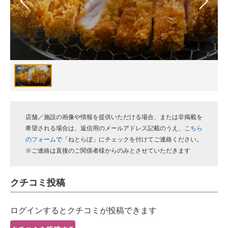
スマホと通信の最新トレンド
進化するPCとデバイスの未来
好きが集まる 比べて選べる
ビジネスと働き方のヒント
AI活用のいまが分かる
店舗／施設の画像や情報を提供いただける場合、または非掲載を
企業ITのトレンドを詳説
希望される場合は、返信用のメールアドレス記載のうえ、
こちら
のフォーム
で「ねとらぼ」にチェックを付けてご連絡ください。
経営リーダーのコミュニティ
※ご連絡は直接のご関係者様からのみとさせていただきます
マーケ×ITの今がよく分かる
クチコミ投稿
ITエンジニア向け専門サイト
ログインするとクチコミが投稿できます
企業向けIT製品の総合サイト