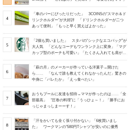
「車のバーにぴったりだった」 3COINSの“スマホ＆ド
4
リンクホルダー”が大好評 「ドリンクホルダーが二つ
あって便利」「もっと早く買えばよかった」
「2個も買いました」 スタバの“シックなエコバッグ”が
5
大人気 「どんなコーデもワンランク上に変身」「マグ
カップ型のポーチも可愛い」「たくさん入れても肩が痛
くならない」
「萩の月」のメーカーが作っている洋菓子→開けた
6
ら…… 「なんで誰も教えてくれなかったんだ」驚きの
中身に「バレたか」「えっ食べたい」
おうちプールに友達を招待→ママが作ったのは……「全
7
部最高」 “圧巻の料理”に「うっひょ～！」「勝手にお
っじゃまっしまーーす！」
「汗をかいても全く張り付かない」「6枚買いまし
8
た」 ワークマンの“580円Tシャツ”が安いのに優秀