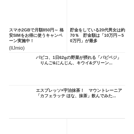
スマホ2GBで月額850円～ 格
貯金をしている20代男女は約
安SIMをお得に使うキャンペ
70％ 貯金額は「10万円～5
ーン実施中！
0万円」が最多
(IIJmio)
パピコ、1日62gの野菜が摂れる「パピベジ」
りんご&にんじん、キウイ&グリーン...
エスプレッソ×宇治抹茶！ マウントレーニア
「カフェラッテ ほな、抹茶」飲んでみた...