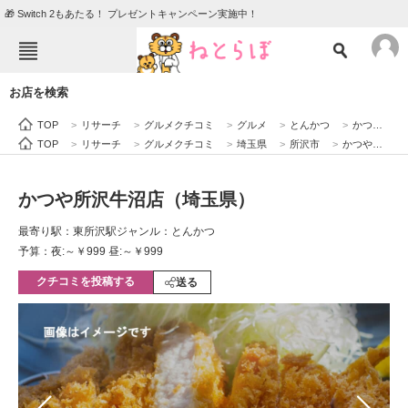
🎁 Switch 2もあたる！ プレゼントキャンペーン実施中！
ねとらぼメニュー
お店を検索
TOP
ニュース
TOP
>
リサーチ
>
グルメクチコミ
>
グルメ
>
とんかつ
>
かつや所沢牛沼店（埼玉県）
エンタメ
クイズ
TOP
>
リサーチ
>
グルメクチコミ
>
埼玉県
>
所沢市
>
かつや所沢牛沼店（埼玉県）
グルメ
地域
かつや所沢牛沼店（埼玉県）
住まい
教育・育児
最寄り駅：東所沢駅
ジャンル：とんかつ
動物
リサーチ
予算：夜:～￥999 昼:～￥999
クチコミを投稿する
会員記事
送る
メディア
注目記事を集めた総合ページ
ITの今と未来を見通す