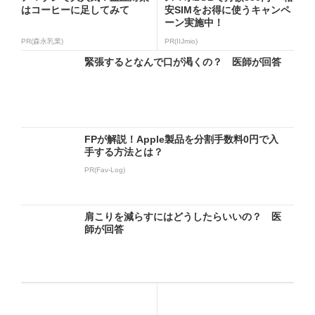
はコーヒーに足してみて
安SIMをお得に使うキャンペ
ーン実施中！
PR(森永乳業)
PR(IIJmio)
緊張するとなんで口が渇くの？ 医師が回答
FPが解説！Apple製品を分割手数料0円で入
手する方法とは？
PR(Fav-Log)
肩こりを減らすにはどうしたらいいの？ 医
師が回答