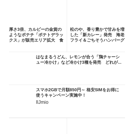
厚さ3倍、カルビーの金貨の
松のや、香り豊かで甘みを増
ようなポテチ「ポテトデラッ
した「新カレー」発売 海老
クス」が販売エリア拡大 食
フライ＆ごちそうハンバーグ
べ...
カ...
はなまるうどん、レモンが合う「鶏チャーシ
ュー冷かけ」など冷かけ3種を発売 どれが...
スマホ2GBで月額850円～ 格安SIMをお得に
使うキャンペーン実施中！
IIJmio