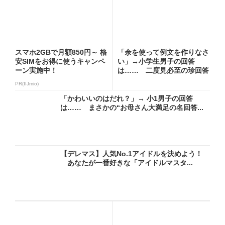
スマホ2GBで月額850円～ 格
「余を使って例文を作りなさ
安SIMをお得に使うキャンペ
い」→小学生男子の回答
ーン実施中！
は…… 二度見必至の珍回答
に「爆...
PR(IIJmio)
「かわいいのはだれ？」→ 小1男子の回答
は…… まさかの“お母さん大満足の名回答...
【デレマス】人気No.1アイドルを決めよう！
あなたが一番好きな「アイドルマスタ...