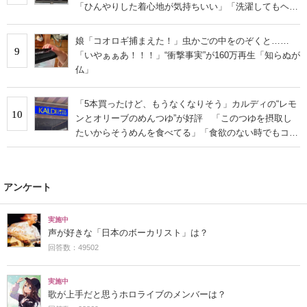
「ひんやりした着心地が気持ちいい」「洗濯してもヘタ
らない」
娘「コオロギ捕まえた！」虫かごの中をのぞくと……
9
「いやぁぁあ！！！」“衝撃事実”が160万再生「知らぬが
仏」
「5本買ったけど、もうなくなりそう」カルディの“レモ
10
ンとオリーブのめんつゆ”が好評 「このつゆを摂取し
たいからそうめんを食べてる」「食欲のない時でもコレ
で食べられる」
アンケート
実施中
声が好きな「日本のボーカリスト」は？
回答数：49502
実施中
歌が上手だと思うホロライブのメンバーは？