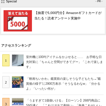
Special
- PR -
【抽選で5,000円分】Amazonギフトカードが
当たる！読者アンケート実施中
アクセスランキング
室外機に100均アイテムをかぶせると…… お手軽な日
1
光対策に「ちゃんと空間ができてグー」「これで楽しま
す」
「映画ちいかわ」鑑賞前の楽しそうな子どもたち→“鑑
2
賞後の様子”に2900万表示「そうなるわなw」「分かる
よ」「いったい何が」
「うますぎて1億個いける」【ローソン】268円商品に
3
SNS沸く 「これはガチで美味い」「毎食これがいい」