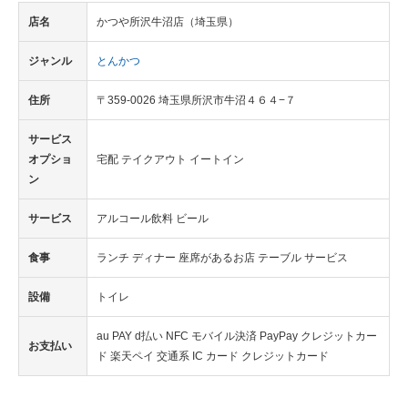
店名
かつや所沢牛沼店（埼玉県）
ジャンル
とんかつ
住所
〒359-0026 埼玉県所沢市牛沼４６４−７
サービス
オプショ
宅配 テイクアウト イートイン
ン
サービス
アルコール飲料 ビール
食事
ランチ ディナー 座席があるお店 テーブル サービス
設備
トイレ
au PAY d払い NFC モバイル決済 PayPay クレジットカー
お支払い
ド 楽天ペイ 交通系 IC カード クレジットカード