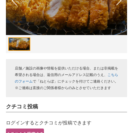
スマホと通信の最新トレンド
進化するPCとデバイスの未来
好きが集まる 比べて選べる
ビジネスと働き方のヒント
AI活用のいまが分かる
店舗／施設の画像や情報を提供いただける場合、または非掲載を
企業ITのトレンドを詳説
希望される場合は、返信用のメールアドレス記載のうえ、
こちら
のフォーム
で「ねとらぼ」にチェックを付けてご連絡ください。
経営リーダーのコミュニティ
※ご連絡は直接のご関係者様からのみとさせていただきます
マーケ×ITの今がよく分かる
クチコミ投稿
ITエンジニア向け専門サイト
ログインするとクチコミが投稿できます
企業向けIT製品の総合サイト