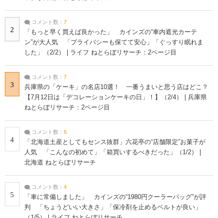
コメント数：
7
2
「もっと早く買えば良かった」 カインズの“車内遮光カーテ
ン”が大人気 「プライバシーも保てて安心」「ぐっすり眠れま
した」（2/2） | ライフ ねとらぼリサーチ：2ページ目
コメント数：
7
3
兵庫県の「ケーキ」の名店10選！ 一番うまいと思う店はどこ？
【7月12日は「デコレーションケーキの日」！】（2/4） | 兵庫県
ねとらぼリサーチ：2ページ目
コメント数：
5
4
「北海道土産としてもセンス抜群」六花亭の“店舗限定”お菓子が
人気 「こんなの初めて」「箱買いするべきだった」（1/2） |
北海道 ねとらぼリサーチ
コメント数：
4
5
「車に常備しました」 カインズの“1980円クーラーバッグ”が評
判 「ちょうどいい大きさ」「保冷剤を止めるベルトが良い」
（1/5） | ライフ ねとらぼリサーチ