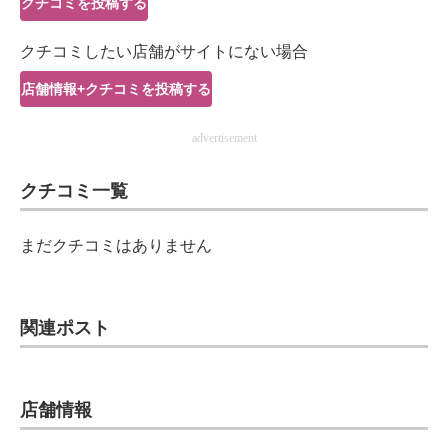
クチコミを投稿する
IT製品の技術・比較・事例
クチコミしたい店舗がサイトにない場合
製造業のIT導入・活用を支援
店舗情報+クチコミを投稿する
モノづくり技術者専門サイト
advertisement
エレクトロニクス専門サイト
クチコミ一覧
電子設計の基本と応用
エネルギーの専門メディア
まだクチコミはありません
建設×テクノロジーの最前線
ちょっと気になるネットの話題
関連ポスト
店舗情報