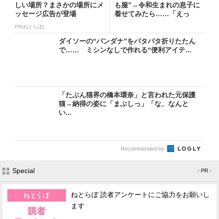
しい場所？まさかの場所にメ
も服”→令和生まれの息子に
ッセージ広告が登場
着せてみたら……「えっ
ー!...
PR(ねとらぼ)
ダイソーの“バンダナ”をパタパタ折りたたん
で…… ミシンなしで作れる“便利アイテ...
「たぶん猫界の橋本環奈」と言われた元保護
猫→納得の姿に「まぶしっ」「な、なんと
い...
Recommended by
Special
- PR -
ねとらぼ 読者アンケートにご協力をお願いし
ます