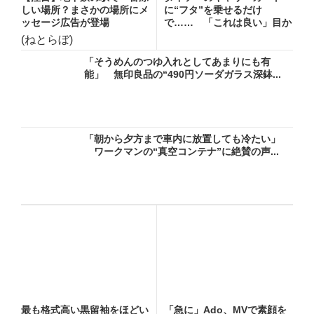
しい場所？まさかの場所にメ
に“フタ”を乗せるだけ
ッセージ広告が登場
で…… 「これは良い」目か
らウロコ...
(ねとらぼ)
「そうめんのつゆ入れとしてあまりにも有
能」 無印良品の“490円ソーダガラス深鉢...
「朝から夕方まで車内に放置しても冷たい」
ワークマンの“真空コンテナ”に絶賛の声...
最も格式高い黒留袖をほどい
「急に」Ado、MVで素顔を