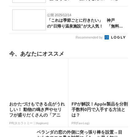
高...
公開 2025/12/14
「これは季節ごとに行きたい」 神戸
の“日帰り温泉施設”が大人気！ 「無料送
迎バス...
Recommended by
今、あなたにオススメ
おかたづけもできる点がうれ
FPが解説！Apple製品を分割
しい！ 動物の鳴き声やセリ
手数料0円で入手する方法と
フが盛りだくさんの「アニ
は？
ア ...
PR(タカラトミー｜Hugkum)
PR(Fav-Log)
ベランダの窓の外側に突っ張り棒を設置→目