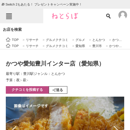
🎁 Switch 2もあたる！ プレゼントキャンペーン実施中！
ねとらぼメニュー
お店を検索
TOP
ニュース
TOP
>
リサーチ
>
グルメクチコミ
>
グルメ
>
とんかつ
>
かつや愛知豊川インター店（愛知県）
エンタメ
クイズ
TOP
>
リサーチ
>
グルメクチコミ
>
愛知県
>
豊川市
>
かつや愛知豊川インター店（愛知県）
グルメ
地域
かつや愛知豊川インター店（愛知県）
住まい
教育・育児
最寄り駅：豊川駅
ジャンル：とんかつ
動物
リサーチ
予算：夜:‐ 昼:‐
クチコミを投稿する
会員記事
送る
メディア
注目記事を集めた総合ページ
ITの今と未来を見通す