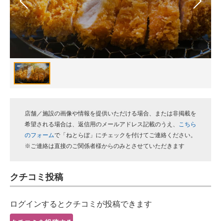
スマホと通信の最新トレンド
進化するPCとデバイスの未来
好きが集まる 比べて選べる
ビジネスと働き方のヒント
AI活用のいまが分かる
店舗／施設の画像や情報を提供いただける場合、または非掲載を
企業ITのトレンドを詳説
希望される場合は、返信用のメールアドレス記載のうえ、
こちら
のフォーム
で「ねとらぼ」にチェックを付けてご連絡ください。
経営リーダーのコミュニティ
※ご連絡は直接のご関係者様からのみとさせていただきます
マーケ×ITの今がよく分かる
クチコミ投稿
ITエンジニア向け専門サイト
ログインするとクチコミが投稿できます
企業向けIT製品の総合サイト