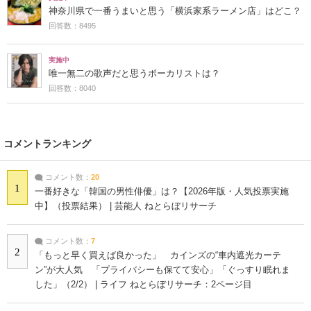
神奈川県で一番うまいと思う「横浜家系ラーメン店」はどこ？
回答数：8495
実施中
唯一無二の歌声だと思うボーカリストは？
回答数：8040
コメントランキング
コメント数：
20
1
一番好きな「韓国の男性俳優」は？【2026年版・人気投票実施
中】（投票結果） | 芸能人 ねとらぼリサーチ
コメント数：
7
2
「もっと早く買えば良かった」 カインズの“車内遮光カーテ
ン”が大人気 「プライバシーも保てて安心」「ぐっすり眠れま
した」（2/2） | ライフ ねとらぼリサーチ：2ページ目