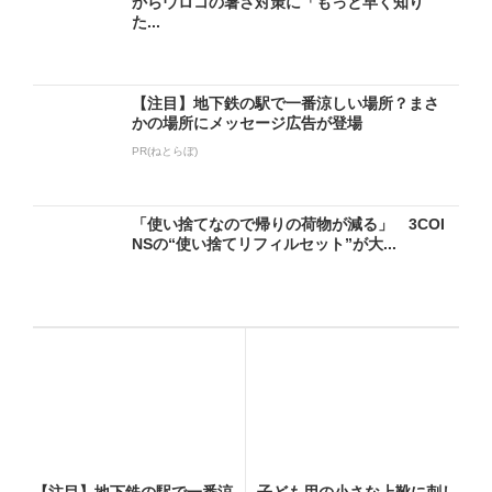
からウロコの暑さ対策に「もっと早く知り
た...
【注目】地下鉄の駅で一番涼しい場所？まさ
かの場所にメッセージ広告が登場
PR(ねとらぼ)
「使い捨てなので帰りの荷物が減る」 3COI
NSの“使い捨てリフィルセット”が大...
【注目】地下鉄の駅で一番涼
子ども用の小さな上靴に刺し