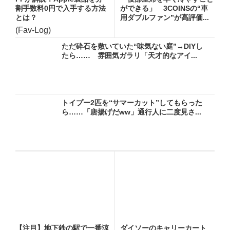
割手数料0円で入手する方法
ができる」 3COINSの“車
とは？
用ダブルファン”が高評価...
(Fav-Log)
ただ砕石を敷いていた“味気ない庭”→DIYし
たら…… 雰囲気ガラリ「天才的なアイ...
トイプー2匹を“サマーカット”してもらった
ら……「唐揚げだww」通行人に二度見さ...
【注目】地下鉄の駅で一番涼
ダイソーのキャリーカート