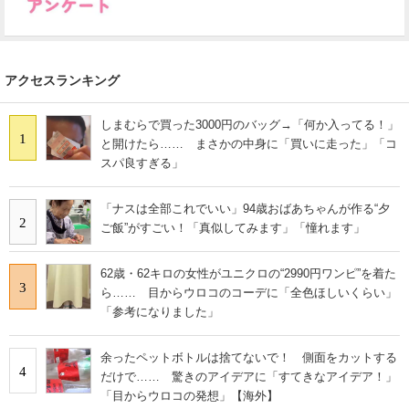
アクセスランキング
しまむらで買った3000円のバッグ→「何か入ってる！」
1
と開けたら…… まさかの中身に「買いに走った」「コ
スパ良すぎる」
「ナスは全部これでいい」94歳おばあちゃんが作る“夕
2
ご飯”がすごい！「真似してみます」「憧れます」
62歳・62キロの女性がユニクロの“2990円ワンピ”を着た
3
ら…… 目からウロコのコーデに「全色ほしいくらい」
「参考になりました」
余ったペットボトルは捨てないで！ 側面をカットする
4
だけで…… 驚きのアイデアに「すてきなアイデア！」
「目からウロコの発想」【海外】