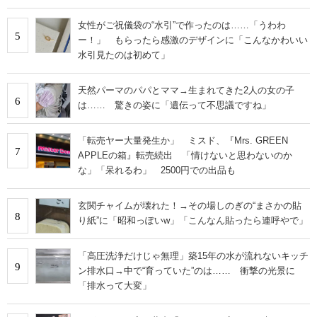
女性がご祝儀袋の“水引”で作ったのは……「うわわ
5
ー！」 もらったら感激のデザインに「こんなかわいい
水引見たのは初めて」
天然パーマのパパとママ→生まれてきた2人の女の子
6
は…… 驚きの姿に「遺伝って不思議ですね」
「転売ヤー大量発生か」 ミスド、『Mrs. GREEN
7
APPLEの箱』転売続出 「情けないと思わないのか
な」「呆れるわ」 2500円での出品も
玄関チャイムが壊れた！→その場しのぎの“まさかの貼
8
り紙”に「昭和っぽいw」「こんなん貼ったら連呼やで」
「高圧洗浄だけじゃ無理」築15年の水が流れないキッチ
9
ン排水口→中で“育っていた”のは…… 衝撃の光景に
「排水って大変」