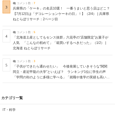
コメント数：
7
3
兵庫県の「ケーキ」の名店10選！ 一番うまいと思う店はどこ？
【7月12日は「デコレーションケーキの日」！】（2/4） | 兵庫県
ねとらぼリサーチ：2ページ目
コメント数：
5
4
「北海道土産としてもセンス抜群」六花亭の“店舗限定”お菓子が
人気 「こんなの初めて」「箱買いするべきだった」（1/2） |
北海道 ねとらぼリサーチ
コメント数：
3
5
「子供ができたら通わせたい」 今後発展していきそうな“関関
同立・産近甲龍の大学”といえば？ ランキング1位に学生の声
「学問の街のように多様に学べる」「就職や進学の実績も高い」
| 大学 ねとらぼリサーチ
カテゴリ一覧
IT・科学