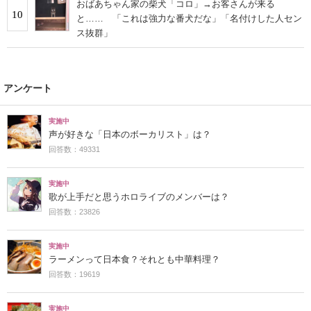
おばあちゃん家の柴犬「コロ」→お客さんが来る
10
と…… 「これは強力な番犬だな」「名付けした人セン
ス抜群」
アンケート
実施中
声が好きな「日本のボーカリスト」は？
回答数：49331
実施中
歌が上手だと思うホロライブのメンバーは？
回答数：23826
実施中
ラーメンって日本食？それとも中華料理？
回答数：19619
実施中