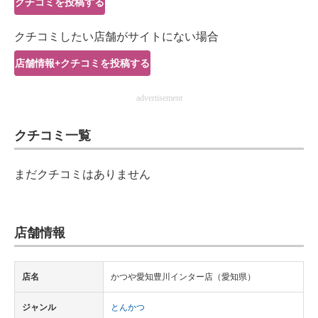
クチコミを投稿する
IT製品の技術・比較・事例
クチコミしたい店舗がサイトにない場合
製造業のIT導入・活用を支援
店舗情報+クチコミを投稿する
モノづくり技術者専門サイト
advertisement
エレクトロニクス専門サイト
クチコミ一覧
電子設計の基本と応用
エネルギーの専門メディア
まだクチコミはありません
建設×テクノロジーの最前線
ちょっと気になるネットの話題
店舗情報
店名
かつや愛知豊川インター店（愛知県）
ジャンル
とんかつ