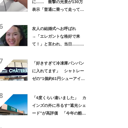
に…… 衝撃の光景が130万
表示「普通に乗って走ってた
やん」「どうやって入った
6
の!?」
友人の結婚式へお呼ばれ
→「エレガントな格好で来
て！」と言われ、当日……ま
さかの参列姿に「いやすごお
7
おお！」「天才」【海外】
「好きすぎて冷凍庫パンパン
に入れてます」 シャトレー
ゼの“1個約61円シューアイ
ス”が好評 「生地とバニラア
8
イスの相性が◎」「家族も好
「4度くらい違いました」 カ
きで夏はストックしてる」
インズの外に吊るす“遮光シェ
ード”が高評価 「今年の酷暑
にも活躍」「風通しもよくし