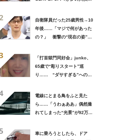
「旦那おるやん」「夫婦で写
2
ってるの尊い！」
自衛隊員だった25歳男性→10
年後……「マジで何があった
の？」 衝撃の“現在の姿”が
180万再生「別人…？」「好
3
きに生きんしゃい」
「打首獄門同好会」junko、
65歳で“彫りスタート”巡
り…… “ダサすぎる”への持
論に反響「理由が素敵」「わ
4
たしもデビューしたい」
電線にとまる鳥をふと見た
ら……「うわぁああ」偶然撮
れてしまった“光景”が92万再
生「自然は過酷」
5
車に乗ろうとしたら、ドア