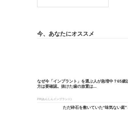
今、あなたにオススメ
なぜ今「インプラント」を選ぶ人が急増中？65歳
方は要確認。抜けた歯の放置は...
PR(あんしんインプラント)
ただ砕石を敷いていた“味気ない庭”→