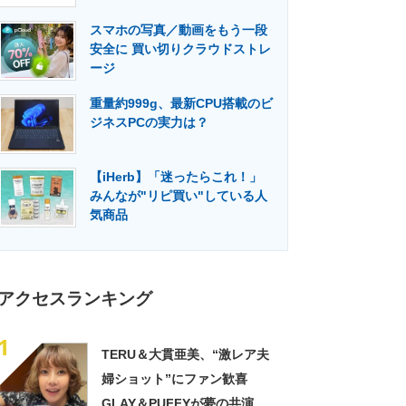
門メディア
建設×テクノロジーの最前線
スマホの写真／動画をもう一段
安全に 買い切りクラウドストレ
ージ
重量約999g、最新CPU搭載のビ
ジネスPCの実力は？
【iHerb】「迷ったらこれ！」
みんなが"リピ買い"している人
気商品
アクセスランキング
1
TERU＆大貫亜美、“激レア夫
婦ショット”にファン歓喜
GLAY＆PUFFYが夢の共演