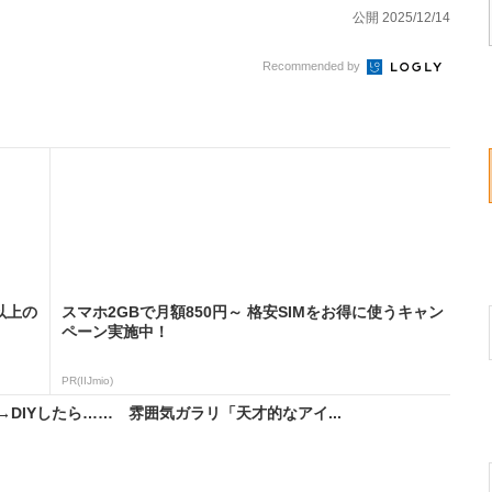
公開 2025/12/14
Recommended by
以上の
スマホ2GBで月額850円～ 格安SIMをお得に使うキャン
ペーン実施中！
PR(IIJmio)
DIYしたら…… 雰囲気ガラリ「天才的なアイ...