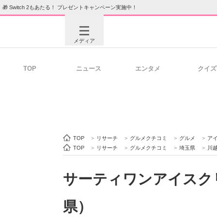
🎁 Switch 2もあたる！ プレゼントキャンペーン実施中！
メディア
TOP
ニュース
エンタメ
クイズ
注目記事を集めた総合ページ
ITの今
ビジネスと働き方のヒント
AI活用
TOP
>
リサーチ
>
グルメクチコミ
>
グルメ
>
ア
TOP
>
リサーチ
>
グルメクチコミ
>
埼玉県
>
川
サーティワンアイスクリ
ITエンジニア向け専門サイト
企業向けI
県）