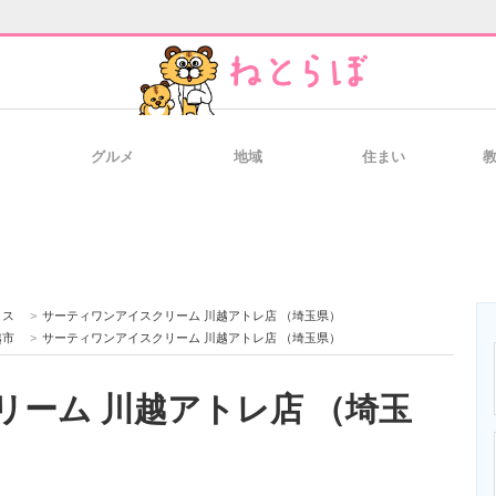
グルメ
地域
住まい
と未来を見通す
スマホと通信の最新トレンド
進化するPCとデ
のいまが分かる
企業ITのトレンドを詳説
経営リーダーの
イス
>
サーティワンアイスクリーム 川越アトレ店 （埼玉県）
越市
>
サーティワンアイスクリーム 川越アトレ店 （埼玉県）
ーム 川越アトレ店 （埼玉
T製品の総合サイト
IT製品の技術・比較・事例
製造業のIT導入