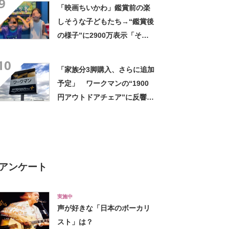
9
っかり遮光」の声
「映画ちいかわ」鑑賞前の楽
しそうな子どもたち→“鑑賞後
の様子”に2900万表示「そう
なるわなw」「分かるよ」
10
「いったい何が」
「家族分3脚購入、さらに追加
予定」 ワークマンの“1900
円アウトドアチェア”に反響
「90キロ級でも安心して座れ
た」「キャンプの1軍」の声
アンケート
実施中
声が好きな「日本のボーカリ
スト」は？