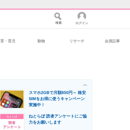
検索
ログイン
教育・育児
動物
リサーチ
会員記事
バイスの未来
好きが集まる 比べて選べる
コミュニティ
マーケ×ITの今がよく分かる
- PR -
スマホ2GBで月額850円～ 格安
SIMをお得に使うキャンペーン
実施中！
・活用を支援
ねとらぼ 読者アンケートにご協
力をお願いします