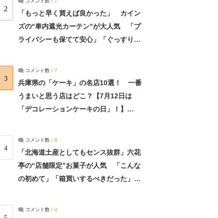
コメント数：
7
2
「もっと早く買えば良かった」 カイン
ズの“車内遮光カーテン”が大人気 「プ
ライバシーも保てて安心」「ぐっすり眠
れました」（2/2） | ライフ ねとらぼリ
サーチ：2ページ目
コメント数：
7
3
兵庫県の「ケーキ」の名店10選！ 一番
うまいと思う店はどこ？【7月12日は
「デコレーションケーキの日」！】
（2/4） | 兵庫県 ねとらぼリサーチ：2ペ
ージ目
コメント数：
5
4
「北海道土産としてもセンス抜群」六花
亭の“店舗限定”お菓子が人気 「こんな
の初めて」「箱買いするべきだった」
（1/2） | 北海道 ねとらぼリサーチ
コメント数：
4
5