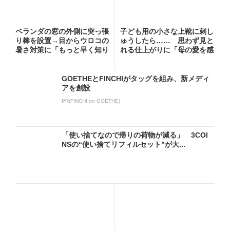
ベランダの窓の外側に突っ張
子ども用の小さな上靴に刺し
り棒を設置→目からウロコの
ゅうしたら…… 思わず見と
暑さ対策に「もっと早く知り
れる仕上がりに「母の愛を感
た...
じ...
GOETHEとFINCHIがタッグを組み、新メディ
アを創設
PR(FINCHI on GOETHE)
「使い捨てなので帰りの荷物が減る」 3COI
NSの“使い捨てリフィルセット”が大...