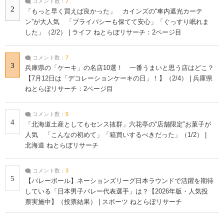
コメント数：
7
2
「もっと早く買えば良かった」 カインズの“車内遮光カーテ
ン”が大人気 「プライバシーも保てて安心」「ぐっすり眠れま
した」（2/2） | ライフ ねとらぼリサーチ：2ページ目
コメント数：
7
3
兵庫県の「ケーキ」の名店10選！ 一番うまいと思う店はどこ？
【7月12日は「デコレーションケーキの日」！】（2/4） | 兵庫県
ねとらぼリサーチ：2ページ目
コメント数：
5
4
「北海道土産としてもセンス抜群」六花亭の“店舗限定”お菓子が
人気 「こんなの初めて」「箱買いするべきだった」（1/2） |
北海道 ねとらぼリサーチ
コメント数：
3
5
【バレーボール】ネーションズリーグ日本ラウンドで活躍を期待
している「日本男子バレー代表選手」は？【2026年版・人気投
票実施中】（投票結果） | スポーツ ねとらぼリサーチ