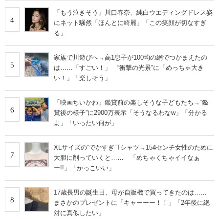
「もう泣きそう」川口春奈、純白ウエディングドレス姿
4
にネット騒然「ほんとに綺麗」「この笑顔が切なすぎ
る」
家族で川遊びへ→高1息子が100均の網でつかまえたの
5
は……「すごい！」 “衝撃の光景”に「めっちゃ大き
い！」「楽しそう」
「映画ちいかわ」鑑賞前の楽しそうな子どもたち→“鑑
6
賞後の様子”に2900万表示「そうなるわなw」「分かる
よ」「いったい何が」
XLサイズの“でかすぎ”Tシャツ→154センチ女性のために
7
大胆に削っていくと…… 「めちゃくちゃイイなぁ
ー!!」「かっこいい」
17歳長男の誕生日、母が自販機で買ってきたのは……
8
まさかのプレゼントに「キャーーー！！」「2年後に絶
対に真似したい」