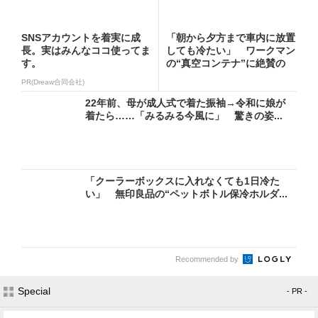
SNSアカウントを着実に成
「朝から夕方まで車内に放置
長。実はみんなココ使ってま
しても冷たい」 ワークマン
す。
の“真空コンテナ”に絶賛の
声...
PR(Dreaw合同会社)
22年前、母が成人式で着た振袖→令和に娘が
着たら……「みるみる今風に」 驚きの姿...
「クーラーボックスに入れなくても1日冷た
い」 無印良品の“ペットボトル保冷ホルダ...
Recommended by
Special
- PR -