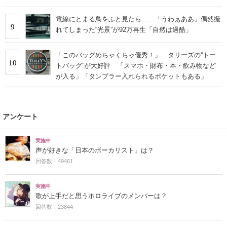
電線にとまる鳥をふと見たら……「うわぁああ」偶然撮
9
れてしまった“光景”が92万再生「自然は過酷」
「このバッグめちゃくちゃ優秀！」 タリーズの“トー
10
トバッグ”が大好評 「スマホ・財布・本・飲み物など
が入る」「タンブラー入れられるポケットもある」
アンケート
実施中
声が好きな「日本のボーカリスト」は？
回答数：49461
実施中
歌が上手だと思うホロライブのメンバーは？
回答数：23844