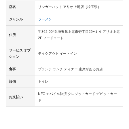
店名
リンガーハット アリオ上尾店（埼玉県）
ジャンル
ラーメン
〒362-0046 埼玉県上尾市壱丁目29−１４ アリオ上尾
住所
2F フードコート
サービス オプ
テイクアウト イートイン
ション
食事
ブランチ ランチ ディナー 座席があるお店
設備
トイレ
NFC モバイル決済 クレジットカード デビットカー
お支払い
ド