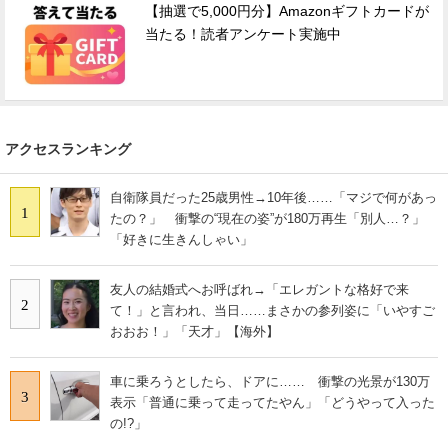
【抽選で5,000円分】Amazonギフトカードが
当たる！読者アンケート実施中
アクセスランキング
自衛隊員だった25歳男性→10年後……「マジで何があっ
1
たの？」 衝撃の“現在の姿”が180万再生「別人…？」
「好きに生きんしゃい」
友人の結婚式へお呼ばれ→「エレガントな格好で来
2
て！」と言われ、当日……まさかの参列姿に「いやすご
おおお！」「天才」【海外】
車に乗ろうとしたら、ドアに…… 衝撃の光景が130万
3
表示「普通に乗って走ってたやん」「どうやって入った
の!?」