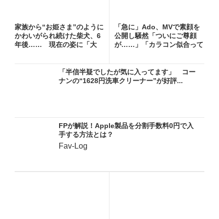
家族から“お姫さま”のように
「急に」Ado、MVで素顔を
かわいがられ続けた柴犬、6
公開し騒然「ついにご尊顔
年後…… 現在の姿に「大
が……」「カラコン似合って
優...
る...
「半信半疑でしたが気に入ってます」 コー
ナンの“1628円洗車クリーナー”が好評...
FPが解説！Apple製品を分割手数料0円で入
手する方法とは？
Fav-Log