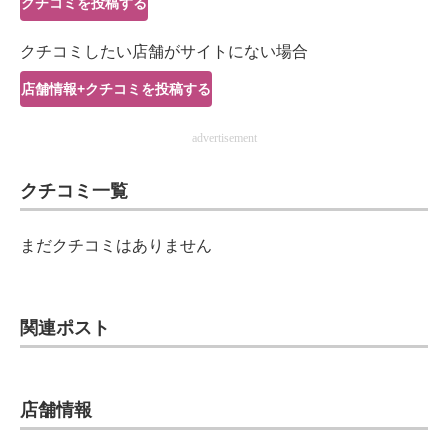
クチコミを投稿する
IT製品の技術・比較・事例
クチコミしたい店舗がサイトにない場合
製造業のIT導入・活用を支援
店舗情報+クチコミを投稿する
モノづくり技術者専門サイト
advertisement
エレクトロニクス専門サイト
クチコミ一覧
電子設計の基本と応用
エネルギーの専門メディア
まだクチコミはありません
建設×テクノロジーの最前線
ちょっと気になるネットの話題
関連ポスト
店舗情報