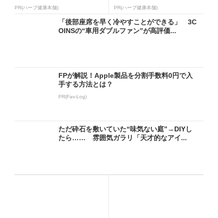
PR(ハーブ健康本舗)
PR(ハーブ健康本舗)
「後部座席を早く冷やすことができる」 3C
OINSの“車用ダブルファン”が高評価...
FPが解説！Apple製品を分割手数料0円で入
手する方法とは？
PR(Fav-Log)
ただ砕石を敷いていた“味気ない庭”→DIYし
たら…… 雰囲気ガラリ「天才的なアイ...