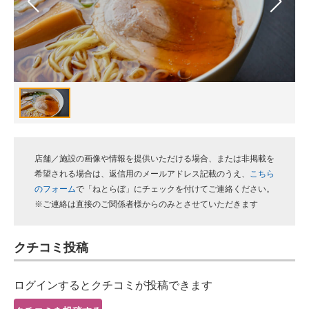
スマホと通信の最新トレンド
進化するPCとデバイスの未来
好きが集まる 比べて選べる
ビジネスと働き方のヒント
AI活用のいまが分かる
店舗／施設の画像や情報を提供いただける場合、または非掲載を
企業ITのトレンドを詳説
希望される場合は、返信用のメールアドレス記載のうえ、
こちら
のフォーム
で「ねとらぼ」にチェックを付けてご連絡ください。
経営リーダーのコミュニティ
※ご連絡は直接のご関係者様からのみとさせていただきます
マーケ×ITの今がよく分かる
クチコミ投稿
ITエンジニア向け専門サイト
ログインするとクチコミが投稿できます
企業向けIT製品の総合サイト