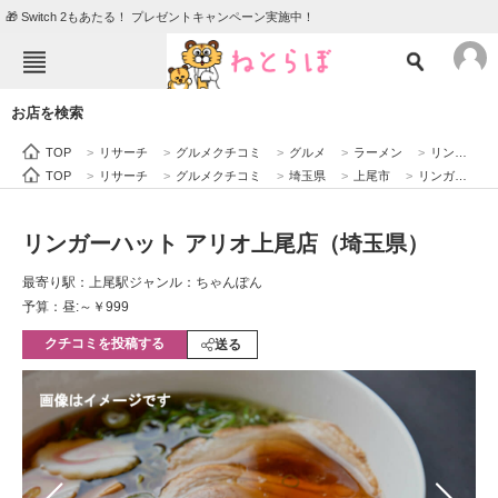
🎁 Switch 2もあたる！ プレゼントキャンペーン実施中！
ねとらぼメニュー
お店を検索
TOP
ニュース
TOP
>
リサーチ
>
グルメクチコミ
>
グルメ
>
ラーメン
>
リンガーハット アリオ上尾店（埼玉県）
エンタメ
クイズ
TOP
>
リサーチ
>
グルメクチコミ
>
埼玉県
>
上尾市
>
リンガーハット アリオ上尾店（埼玉県）
グルメ
地域
リンガーハット アリオ上尾店（埼玉県）
住まい
教育・育児
最寄り駅：上尾駅
ジャンル：ちゃんぽん
動物
リサーチ
予算：昼:～￥999
クチコミを投稿する
会員記事
送る
メディア
注目記事を集めた総合ページ
ITの今と未来を見通す