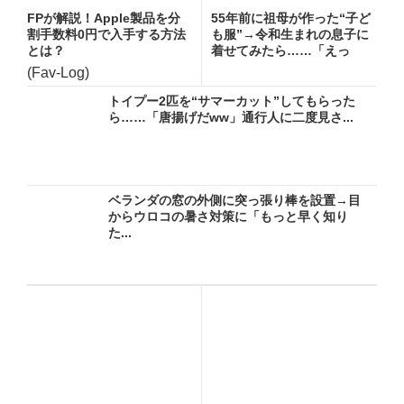
FPが解説！Apple製品を分
55年前に祖母が作った“子ど
割手数料0円で入手する方法
も服”→令和生まれの息子に
とは？
着せてみたら……「えっ
ー!...
(Fav-Log)
トイプー2匹を“サマーカット”してもらった
ら……「唐揚げだww」通行人に二度見さ...
ベランダの窓の外側に突っ張り棒を設置→目
からウロコの暑さ対策に「もっと早く知り
た...