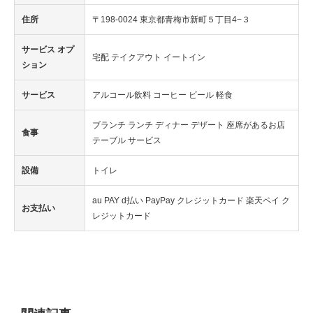
住所
〒198-0024 東京都青梅市新町５丁目4−３
サービス オプ
宅配 テイクアウト イートイン
ション
サービス
アルコール飲料 コーヒー ビール 軽食
ブランチ ランチ ディナー デザート 座席があるお店
食事
テーブル サービス
設備
トイレ
au PAY d払い PayPay クレジットカード 楽天ペイ ク
お支払い
レジットカード