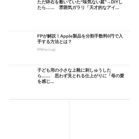
ただ砕石を敷いていた“味気ない庭”→DIYし
たら…… 雰囲気ガラリ「天才的なアイ...
FPが解説！Apple製品を分割手数料0円で入
手する方法とは？
PR(Fav-Log)
子ども用の小さな上靴に刺しゅうした
ら…… 思わず見とれる仕上がりに「母の愛
を感じ...