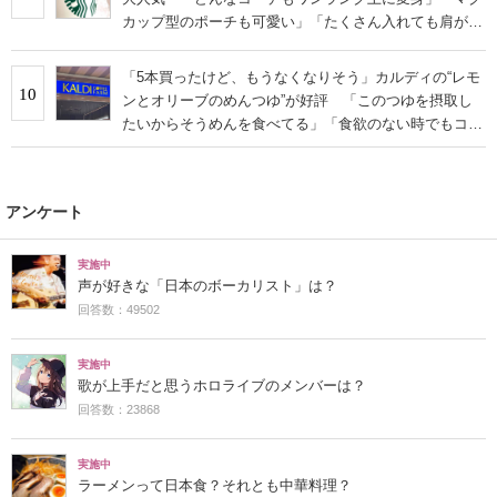
カップ型のポーチも可愛い」「たくさん入れても肩が痛
くならない」
「5本買ったけど、もうなくなりそう」カルディの“レモ
10
ンとオリーブのめんつゆ”が好評 「このつゆを摂取し
たいからそうめんを食べてる」「食欲のない時でもコレ
で食べられる」
アンケート
実施中
声が好きな「日本のボーカリスト」は？
回答数：49502
実施中
歌が上手だと思うホロライブのメンバーは？
回答数：23868
実施中
ラーメンって日本食？それとも中華料理？