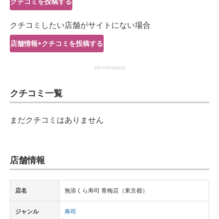
クチコミを投稿する
IT製品の技術・比較・事例
クチコミしたい店舗がサイトにない場合
製造業のIT導入・活用を支援
店舗情報+クチコミを投稿する
モノづくり技術者専門サイト
advertisement
エレクトロニクス専門サイト
クチコミ一覧
電子設計の基本と応用
エネルギーの専門メディア
まだクチコミはありません
建設×テクノロジーの最前線
ちょっと気になるネットの話題
店舗情報
店名
無添くら寿司 青梅店（東京都）
ジャンル
寿司