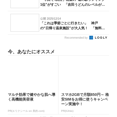
1位”がすごい 「吉田うどんのレベルが
高...
公開 2025/12/14
「これは季節ごとに行きたい」 神戸
の“日帰り温泉施設”が大人気！ 「無料送
迎バス...
Recommended by
今、あなたにオススメ
マルチ効果で健やかな肌へ導
スマホ2GBで月額850円～ 格
く高機能美容液
安SIMをお得に使うキャンペ
ーン実施中！
PR(エリクシール on 美的.com)
PR(IIJmio)