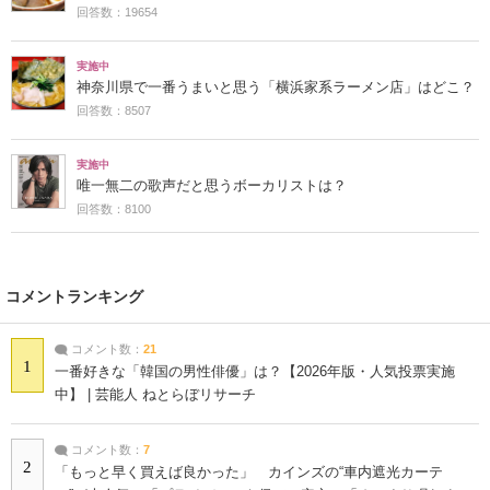
回答数：19654
実施中
神奈川県で一番うまいと思う「横浜家系ラーメン店」はどこ？
回答数：8507
実施中
唯一無二の歌声だと思うボーカリストは？
回答数：8100
コメントランキング
コメント数：
21
1
一番好きな「韓国の男性俳優」は？【2026年版・人気投票実施
中】 | 芸能人 ねとらぼリサーチ
コメント数：
7
2
「もっと早く買えば良かった」 カインズの“車内遮光カーテ