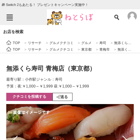
🎁 Switch 2もあたる！ プレゼントキャンペーン実施中！
ねとらぼメニュー
お店を検索
TOP
ニュース
TOP
>
リサーチ
>
グルメクチコミ
>
グルメ
>
寿司
>
無添くら寿司 青梅店（東京都）
エンタメ
クイズ
TOP
>
リサーチ
>
グルメクチコミ
>
東京都
>
青梅市
>
無添くら寿司 青梅店（東京都）
グルメ
地域
無添くら寿司 青梅店（東京都）
住まい
教育・育児
最寄り駅：小作駅
ジャンル：寿司
動物
リサーチ
予算：夜:￥1,000～￥1,999 昼:￥1,000～￥1,999
クチコミを投稿する
会員記事
送る
メディア
注目記事を集めた総合ページ
ITの今と未来を見通す