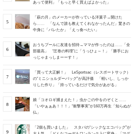
あって便利」「もっと早く買えばよかった」
「萩の月」のメーカーが作っている洋菓子→開けた
5
ら…… 「なんで誰も教えてくれなかったんだ」驚きの
中身に「バレたか」「えっ食べたい」
おうちプールに友達を招待→ママが作ったのは……「全
6
部最高」 “圧巻の料理”に「うっひょ～！」「勝手にお
っじゃまっしまーーす！」
「買って大正解！」 LeSportsac（レスポートサック）
7
の“ミニショルダーバッグ”が高評価 「軽いし、しっか
りした作り」「持っているだけで気分があがる」
娘「コオロギ捕まえた！」虫かごの中をのぞくと……
8
「いやぁぁあ！！！」“衝撃事実”が160万再生「知らぬが
仏」
「2個も買いました」 スタバの“シックなエコバッグ”が
9
大人気 「どんなコーデもワンランク上に変身」「マグ