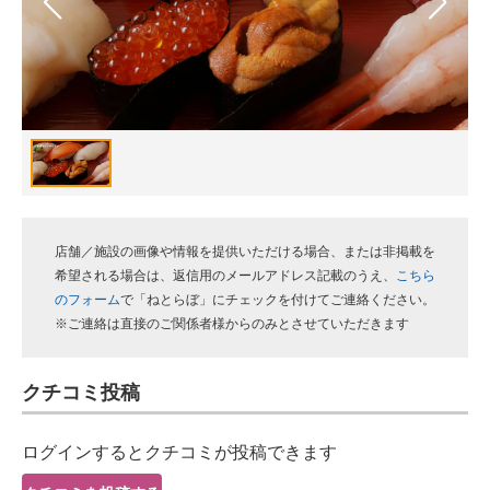
スマホと通信の最新トレンド
進化するPCとデバイスの未来
好きが集まる 比べて選べる
ビジネスと働き方のヒント
AI活用のいまが分かる
店舗／施設の画像や情報を提供いただける場合、または非掲載を
企業ITのトレンドを詳説
希望される場合は、返信用のメールアドレス記載のうえ、
こちら
のフォーム
で「ねとらぼ」にチェックを付けてご連絡ください。
経営リーダーのコミュニティ
※ご連絡は直接のご関係者様からのみとさせていただきます
マーケ×ITの今がよく分かる
クチコミ投稿
ITエンジニア向け専門サイト
ログインするとクチコミが投稿できます
企業向けIT製品の総合サイト