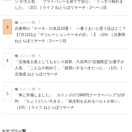
ン”が大人気 「プライバシーも保てて安心」「ぐっすり眠れま
した」（2/2） | ライフ ねとらぼリサーチ：2ページ目
コメント数：
7
3
兵庫県の「ケーキ」の名店10選！ 一番うまいと思う店はどこ？
【7月12日は「デコレーションケーキの日」！】（2/4） | 兵庫県
ねとらぼリサーチ：2ページ目
コメント数：
5
4
「北海道土産としてもセンス抜群」六花亭の“店舗限定”お菓子が
人気 「こんなの初めて」「箱買いするべきだった」（1/2） |
北海道 ねとらぼリサーチ
コメント数：
4
5
「車に常備しました」 カインズの“1980円クーラーバッグ”が評
判 「ちょうどいい大きさ」「保冷剤を止めるベルトが良い」
（1/5） | ライフ ねとらぼリサーチ
カテゴリ一覧