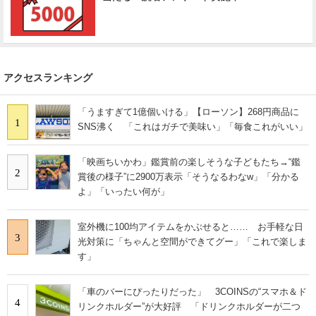
アクセスランキング
「うますぎて1億個いける」【ローソン】268円商品に
1
SNS沸く 「これはガチで美味い」「毎食これがいい」
「映画ちいかわ」鑑賞前の楽しそうな子どもたち→“鑑
2
賞後の様子”に2900万表示「そうなるわなw」「分かる
よ」「いったい何が」
室外機に100均アイテムをかぶせると…… お手軽な日
3
光対策に「ちゃんと空間ができてグー」「これで楽しま
す」
「車のバーにぴったりだった」 3COINSの“スマホ＆ド
4
リンクホルダー”が大好評 「ドリンクホルダーが二つ