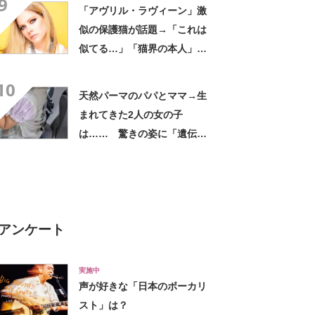
9
「たくさん入る」「満員電車
「アヴリル・ラヴィーン」激
に乗りやすくなった」
似の保護猫が話題→「これは
似てる…」「猫界の本人」
「アイラインまで完璧」里親
10
募集中【海外】
天然パーマのパパとママ→生
まれてきた2人の女の子
は…… 驚きの姿に「遺伝っ
て不思議ですね」
アンケート
実施中
声が好きな「日本のボーカリ
スト」は？