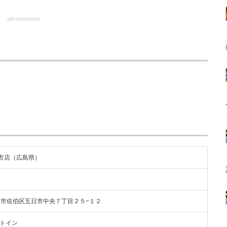
advertisement
市店（広島県）
県広島市佐伯区五日市中央７丁目２５−１２
ートイン