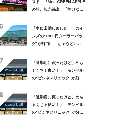
スド、『Mrs. GREEN APPLE
の箱』転売続出 「情けない
と思わないのかな」「呆れる
6
わ」 2500円での出品も
「車に常備しました」 カイ
ンズの“1980円クーラーバッ
グ”が評判 「ちょうどいい大
きさ」「保冷剤を止めるベル
7
トが良い」
「通勤用に買ったけど、めち
ゃくちゃ良い！」 モンベル
の“ビジネスリュック”が好
評 「615グラムで軽い」
8
「たくさん入る」「満員電車
「通勤用に買ったけど、めち
に乗りやすくなった」
ゃくちゃ良い！」 モンベル
の“ビジネスリュック”が好
評 「615グラムで軽い」