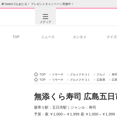
🎁 Switch 2もあたる！ プレゼントキャンペーン実施中！
メディア
TOP
ニュース
エンタメ
クイズ
注目記事を集めた総合ページ
ITの今
ビジネスと働き方のヒント
AI活用
TOP
>
リサーチ
>
グルメクチコミ
>
グルメ
>
寿
TOP
>
リサーチ
>
グルメクチコミ
>
広島県
>
広
無添くら寿司 広島五日
ITエンジニア向け専門サイト
企業向けI
最寄り駅：五日市駅
｜
ジャンル：寿司
予算：夜:￥1,000～￥1,999 昼:￥1,000～￥1,999