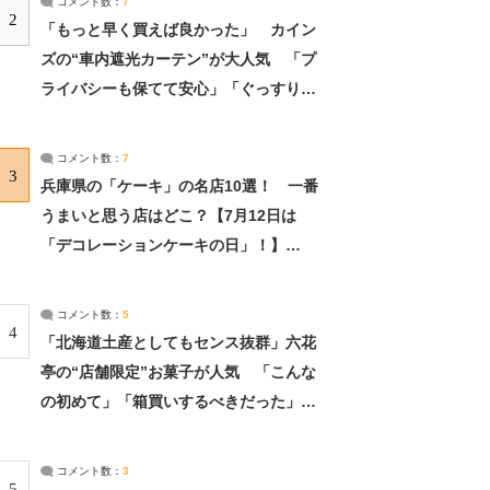
コメント数：
7
2
「もっと早く買えば良かった」 カイン
ズの“車内遮光カーテン”が大人気 「プ
ライバシーも保てて安心」「ぐっすり眠
れました」（2/2） | ライフ ねとらぼリ
サーチ：2ページ目
コメント数：
7
3
兵庫県の「ケーキ」の名店10選！ 一番
うまいと思う店はどこ？【7月12日は
「デコレーションケーキの日」！】
（2/4） | 兵庫県 ねとらぼリサーチ：2ペ
ージ目
コメント数：
5
4
「北海道土産としてもセンス抜群」六花
亭の“店舗限定”お菓子が人気 「こんな
の初めて」「箱買いするべきだった」
（1/2） | 北海道 ねとらぼリサーチ
コメント数：
3
5