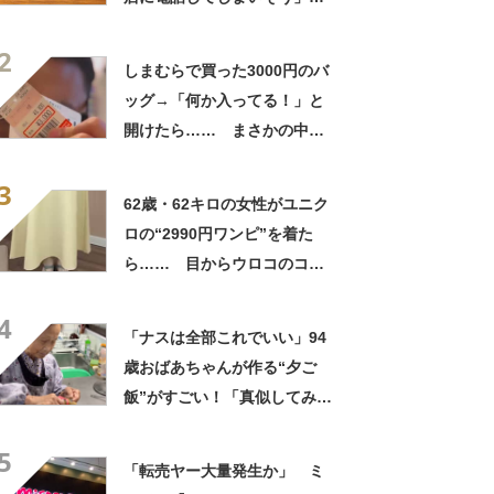
「さすがに初めて見ました
2
笑」と107万表示
しまむらで買った3000円のバ
ッグ→「何か入ってる！」と
開けたら…… まさかの中身
に「買いに走った」「コスパ
3
良すぎる」
62歳・62キロの女性がユニク
ロの“2990円ワンピ”を着た
ら…… 目からウロコのコー
デに「全色ほしいくらい」
4
「参考になりました」
「ナスは全部これでいい」94
歳おばあちゃんが作る“夕ご
飯”がすごい！「真似してみま
す」「憧れます」
5
「転売ヤー大量発生か」 ミ