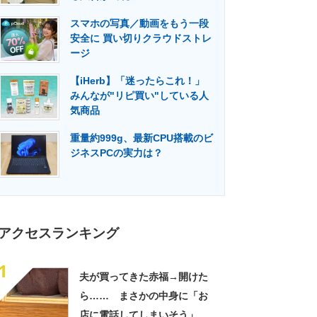
門メディア
建設×テクノロジーの最前線
スマホの写真／動画をもう一段
安全に 買い切りクラウドストレ
ージ
【iHerb】「迷ったらこれ！」
みんなが"リピ買い"している人
気商品
重量約999g、最新CPU搭載のビ
ジネスPCの実力は？
アクセスランキング
1
夫が買ってきた赤福→開けた
ら…… まさかの中身に「お
店に電話してしまいそう」