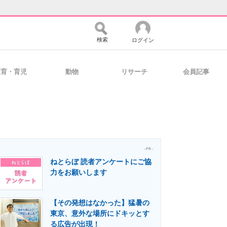
検索
ログイン
教育・育児
動物
リサーチ
会員記事
バイスの未来
好きが集まる 比べて選べる
コミュニティ
マーケ×ITの今がよく分かる
- PR -
ねとらぼ 読者アンケートにご協
力をお願いします
・活用を支援
【その発想はなかった】猛暑の
東京、意外な場所にドキッとす
る広告が出現！