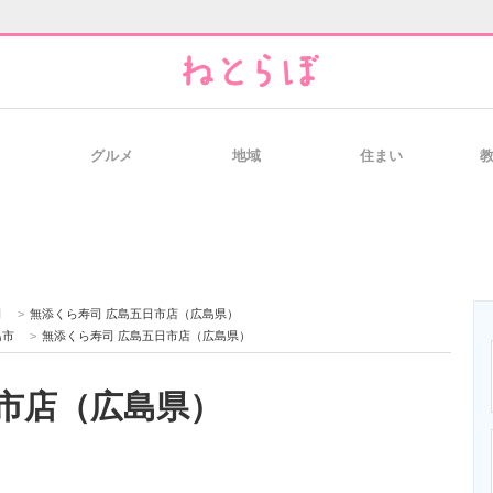
グルメ
地域
住まい
と未来を見通す
スマホと通信の最新トレンド
進化するPCとデ
のいまが分かる
企業ITのトレンドを詳説
経営リーダーの
司
>
無添くら寿司 広島五日市店（広島県）
島市
>
無添くら寿司 広島五日市店（広島県）
市店（広島県）
T製品の総合サイト
IT製品の技術・比較・事例
製造業のIT導入