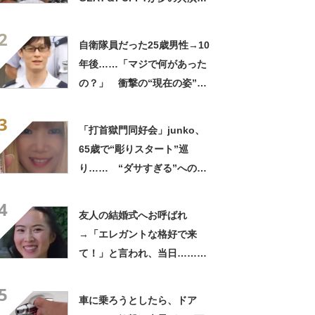
「旦那おるやん」「夫婦で写
2
ってるの尊い！」
自衛隊員だった25歳男性→10
年後……「マジで何があった
の？」 衝撃の“現在の姿”が
180万再生「別人…？」「好
3
きに生きんしゃい」
「打首獄門同好会」junko、
65歳で“彫りスタート”巡
り…… “ダサすぎる”への持
論に反響「理由が素敵」「わ
4
たしもデビューしたい」
友人の結婚式へお呼ばれ
→「エレガントな格好で来
て！」と言われ、当日……ま
さかの参列姿に「いやすごお
5
おお！」「天才」【海外】
車に乗ろうとしたら、ドア