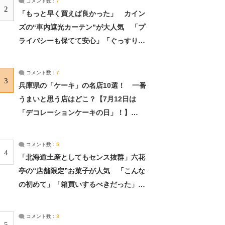
コメント数：
7
2
「もっと早く買えば良かった」 カイン
ズの“車内遮光カーテン”が大人気 「プ
ライバシーも保てて安心」「ぐっすり眠
れました」（2/2） | ライフ ねとらぼリ
サーチ：2ページ目
コメント数：
7
3
兵庫県の「ケーキ」の名店10選！ 一番
うまいと思う店はどこ？【7月12日は
「デコレーションケーキの日」！】
（2/4） | 兵庫県 ねとらぼリサーチ：2ペ
ージ目
コメント数：
5
4
「北海道土産としてもセンス抜群」六花
亭の“店舗限定”お菓子が人気 「こんな
の初めて」「箱買いするべきだった」
（1/2） | 北海道 ねとらぼリサーチ
コメント数：
3
5