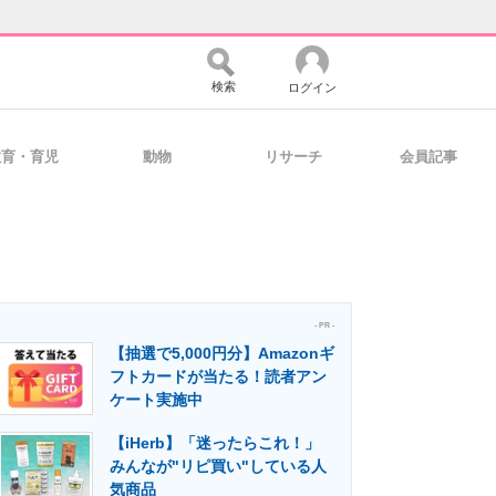
検索
ログイン
教育・育児
動物
リサーチ
会員記事
バイスの未来
好きが集まる 比べて選べる
コミュニティ
マーケ×ITの今がよく分かる
- PR -
【抽選で5,000円分】Amazonギ
フトカードが当たる！読者アン
ケート実施中
・活用を支援
【iHerb】「迷ったらこれ！」
みんなが"リピ買い"している人
気商品