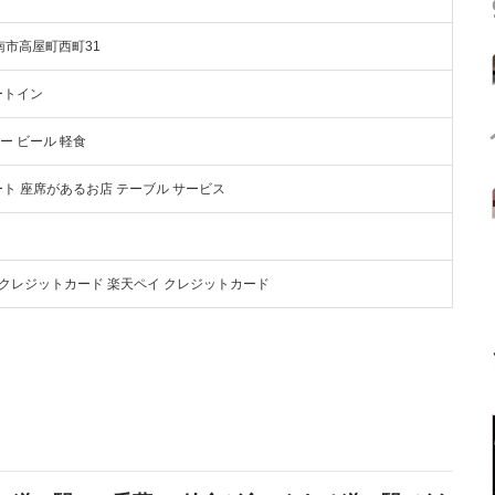
江南市高屋町西町31
ートイン
ー ビール 軽食
ート 座席があるお店 テーブル サービス
yPay クレジットカード 楽天ペイ クレジットカード