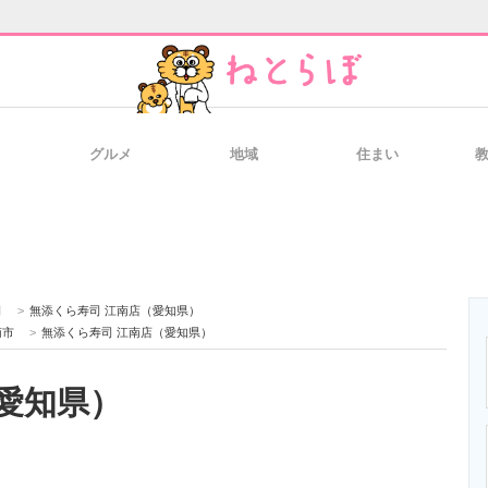
グルメ
地域
住まい
と未来を見通す
スマホと通信の最新トレンド
進化するPCとデ
のいまが分かる
企業ITのトレンドを詳説
経営リーダーの
司
>
無添くら寿司 江南店（愛知県）
南市
>
無添くら寿司 江南店（愛知県）
愛知県）
T製品の総合サイト
IT製品の技術・比較・事例
製造業のIT導入