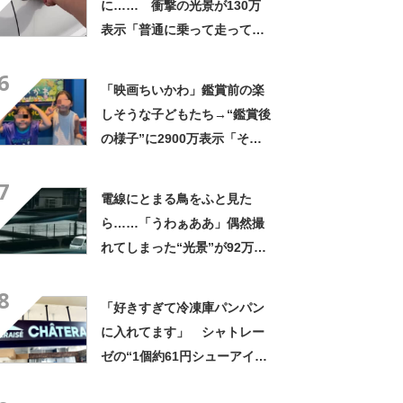
に…… 衝撃の光景が130万
表示「普通に乗って走ってた
やん」「どうやって入った
6
の!?」
「映画ちいかわ」鑑賞前の楽
しそうな子どもたち→“鑑賞後
の様子”に2900万表示「そう
なるわなw」「分かるよ」
7
「いったい何が」
電線にとまる鳥をふと見た
ら……「うわぁああ」偶然撮
れてしまった“光景”が92万再
生「自然は過酷」
8
「好きすぎて冷凍庫パンパン
に入れてます」 シャトレー
ゼの“1個約61円シューアイ
ス”が好評 「生地とバニラア