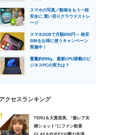
門メディア
建設×テクノロジーの最前線
スマホの写真／動画をもう一段
安全に 買い切りクラウドストレ
ージ
スマホ2GBで月額850円～ 格安
SIMをお得に使うキャンペーン
実施中！
重量約999g、最新CPU搭載のビ
ジネスPCの実力は？
アクセスランキング
1
TERU＆大貫亜美、“激レア夫
婦ショット”にファン歓喜
GLAY＆PUFFYが夢の共演