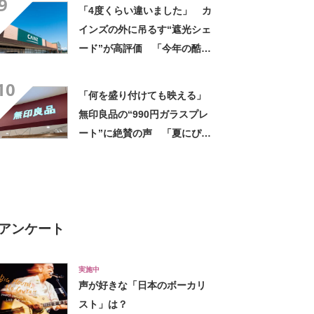
9
イスの相性が◎」「家族も好
「4度くらい違いました」 カ
きで夏はストックしてる」
インズの外に吊るす“遮光シェ
ード”が高評価 「今年の酷暑
にも活躍」「風通しもよくし
10
っかり遮光」の声
「何を盛り付けても映える」
無印良品の“990円ガラスプレ
ート”に絶賛の声 「夏にぴっ
たりのお皿」「厚手なので安
定感ある」
アンケート
実施中
声が好きな「日本のボーカリ
スト」は？