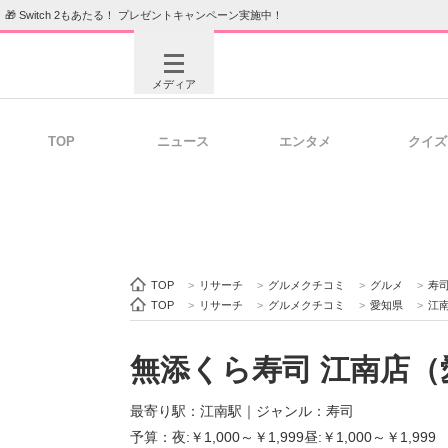
🎁 Switch 2もあたる！ プレゼントキャンペーン実施中！
メディア
TOP
ニュース
エンタメ
クイズ
注目記事を集めた総合ページ
ITの今
ビジネスと働き方のヒント
AI活用
TOP
>
リサーチ
>
グルメクチコミ
>
グルメ
>
寿
TOP
>
リサーチ
>
グルメクチコミ
>
愛知県
>
江
無添くら寿司 江南店（
ITエンジニア向け専門サイト
企業向けI
最寄り駅：江南駅
｜
ジャンル：寿司
予算：夜:￥1,000～￥1,999昼:￥1,000～￥1,999