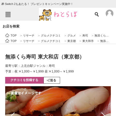
🎁 Switch 2もあたる！ プレゼントキャンペーン実施中！
ねとらぼメニュー
お店を検索
TOP
ニュース
TOP
>
リサーチ
>
グルメクチコミ
>
グルメ
>
寿司
>
無添くら寿司 東大和店（東京都）
エンタメ
クイズ
TOP
>
リサーチ
>
グルメクチコミ
>
東京都
>
東大和市
>
無添くら寿司 東大和店（東京都）
グルメ
地域
無添くら寿司 東大和店（東京都）
住まい
教育・育児
最寄り駅：上北台駅
ジャンル：寿司
動物
リサーチ
予算：夜:￥1,000～￥1,999 昼:￥1,000～￥1,999
クチコミを投稿する
会員記事
送る
メディア
注目記事を集めた総合ページ
ITの今と未来を見通す