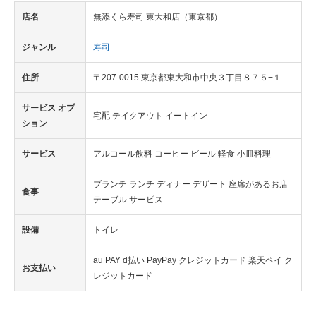
店名
無添くら寿司 東大和店（東京都）
ジャンル
寿司
住所
〒207-0015 東京都東大和市中央３丁目８７５−１
サービス オプ
宅配 テイクアウト イートイン
ション
サービス
アルコール飲料 コーヒー ビール 軽食 小皿料理
ブランチ ランチ ディナー デザート 座席があるお店
食事
テーブル サービス
設備
トイレ
au PAY d払い PayPay クレジットカード 楽天ペイ ク
お支払い
レジットカード