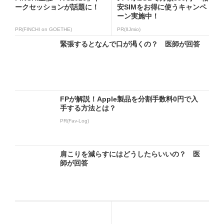
ークセッションが話題に！
安SIMをお得に使うキャンペ
ーン実施中！
PR(FINCHI on GOETHE)
PR(IIJmio)
緊張するとなんで口が渇くの？ 医師が回答
FPが解説！Apple製品を分割手数料0円で入
手する方法とは？
PR(Fav-Log)
肩こりを減らすにはどうしたらいいの？ 医
師が回答