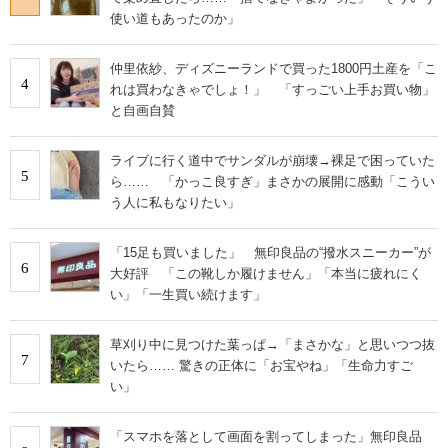
使い道もあったのか」
仲里依紗、ディズニーランドで買った1800円土産を「こ
4
れは買わなきゃでしょ！」 「すっごい上手お買い物」
と自画自賛
ライブに行く道中でサンダルが崩壊→裸足で困っていた
5
ら…… 「かっこ良すぎ」まさかの展開に感動「こうい
う人に私もなりたい」
「15足も買いました」 無印良品の“撥水スニーカー”が
6
大好評 「この靴しか履けません」「本当に疲れにく
い」「一生買い続けます」
草刈り中に見つけた葉っぱ→「まさかな」と思いつつ抜
7
いたら…… 驚きの正体に「お宝やね」「生命力すご
い」
「スマホを落として画面を割ってしまった」無印良品