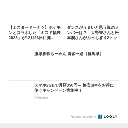
【ミスタードーナツ】ポケモ
ダンスがうまいと思う嵐のメ
ンとコラボした「ミスド福袋
ンバーは？ 大野智さんと松
2023」が12月26日に発...
本潤さんがぶっちぎり2トッ
プ...
濃厚豚骨らーめん 博多一路（群馬県）
スマホ2GBで月額850円～ 格安SIMをお得に
使うキャンペーン実施中！
PR(IIJmio)
Recommended by