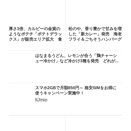
厚さ3倍、カルビーの金貨の
松のや、香り豊かで甘みを増
ようなポテチ「ポテトデラッ
した「新カレー」発売 海老
クス」が販売エリア拡大 食
フライ＆ごちそうハンバーグ
べ...
カ...
はなまるうどん、レモンが合う「鶏チャーシ
ュー冷かけ」など冷かけ3種を発売 どれが...
スマホ2GBで月額850円～ 格安SIMをお得に
使うキャンペーン実施中！
IIJmio