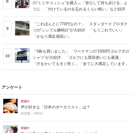
8
の“ミニサコッシュ”を購入→「安心して持ち歩ける」よ
うに 「付けているのを忘れるくらい軽い」など好評
「これほんとに770円なの？」 スタンダードプロダク
9
ツの“シンプル腕時計”が大好評 「もうこれでいい」
「かなり満足感高い」
「5枚も買いました」 ワークマンの“1500円ゴルフポロ
10
シャツ”が大好評 「ゴルフにも普段使いにも最適」
「汗をかいてもすぐ乾く」「全てに大満足しています」
アンケート
実施中
声が好きな「日本のボーカリスト」は？
回答数：49515
実施中