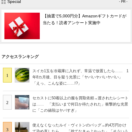
Special
- PR -
【抽選で5,000円分】Amazonギフトカードが
当たる！読者アンケート実施中
アクセスランキング
スイカ1玉を冷蔵庫に入れず、常温で放置したら…… 1
1
年8カ月後、目を疑う光景に「ヤバいヤバいヤバい」
「えっ、こんな姿に……!?」
セカストに50着以上の服を買取依頼→渡されたレシート
2
は…… 「支払いまで何日か待たされた」衝撃的な光景
に「この値段はヤバすぎ」
使えなくなったルイ・ヴィトンのバッグ→約4万円かけ
3
て染め直したら……「捨てなきゃよかった」「そういう