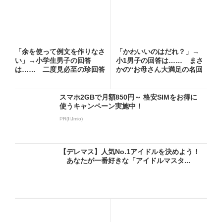
「余を使って例文を作りなさ
「かわいいのはだれ？」→
い」→小学生男子の回答
小1男子の回答は…… まさ
は…… 二度見必至の珍回答
かの“お母さん大満足の名回
に「爆...
答...
スマホ2GBで月額850円～ 格安SIMをお得に
使うキャンペーン実施中！
PR(IIJmio)
【デレマス】人気No.1アイドルを決めよう！
あなたが一番好きな「アイドルマスタ...