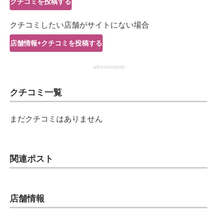
クチコミを投稿する
IT製品の技術・比較・事例
クチコミしたい店舗がサイトにない場合
製造業のIT導入・活用を支援
店舗情報+クチコミを投稿する
モノづくり技術者専門サイト
advertisement
エレクトロニクス専門サイト
クチコミ一覧
電子設計の基本と応用
エネルギーの専門メディア
まだクチコミはありません
建設×テクノロジーの最前線
ちょっと気になるネットの話題
関連ポスト
店舗情報