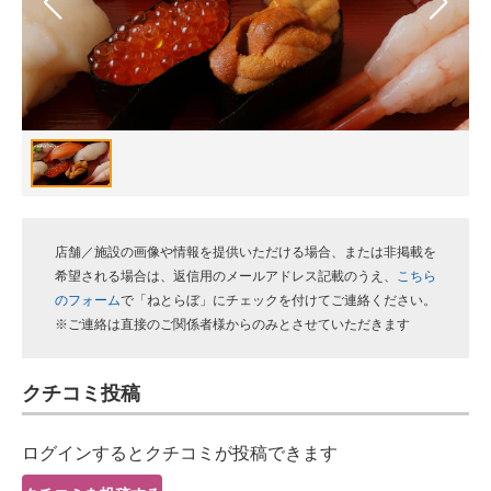
スマホと通信の最新トレンド
進化するPCとデバイスの未来
好きが集まる 比べて選べる
ビジネスと働き方のヒント
AI活用のいまが分かる
店舗／施設の画像や情報を提供いただける場合、または非掲載を
企業ITのトレンドを詳説
希望される場合は、返信用のメールアドレス記載のうえ、
こちら
のフォーム
で「ねとらぼ」にチェックを付けてご連絡ください。
経営リーダーのコミュニティ
※ご連絡は直接のご関係者様からのみとさせていただきます
マーケ×ITの今がよく分かる
クチコミ投稿
ITエンジニア向け専門サイト
ログインするとクチコミが投稿できます
企業向けIT製品の総合サイト