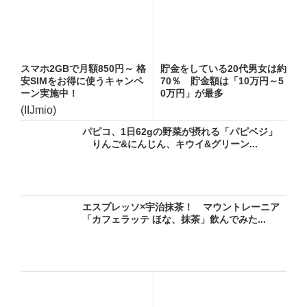
スマホ2GBで月額850円～ 格
貯金をしている20代男女は約
安SIMをお得に使うキャンペ
70％ 貯金額は「10万円～5
ーン実施中！
0万円」が最多
(IIJmio)
パピコ、1日62gの野菜が摂れる「パピベジ」
りんご&にんじん、キウイ&グリーン...
エスプレッソ×宇治抹茶！ マウントレーニア
「カフェラッテ ほな、抹茶」飲んでみた...