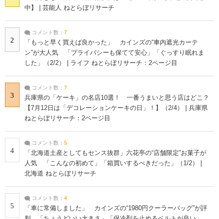
中】 | 芸能人 ねとらぼリサーチ
コメント数：
7
2
「もっと早く買えば良かった」 カインズの“車内遮光カーテ
ン”が大人気 「プライバシーも保てて安心」「ぐっすり眠れま
した」（2/2） | ライフ ねとらぼリサーチ：2ページ目
コメント数：
7
3
兵庫県の「ケーキ」の名店10選！ 一番うまいと思う店はどこ？
【7月12日は「デコレーションケーキの日」！】（2/4） | 兵庫県
ねとらぼリサーチ：2ページ目
コメント数：
5
4
「北海道土産としてもセンス抜群」六花亭の“店舗限定”お菓子が
人気 「こんなの初めて」「箱買いするべきだった」（1/2） |
北海道 ねとらぼリサーチ
コメント数：
4
5
「車に常備しました」 カインズの“1980円クーラーバッグ”が評
判 「ちょうどいい大きさ」「保冷剤を止めるベルトが良い」