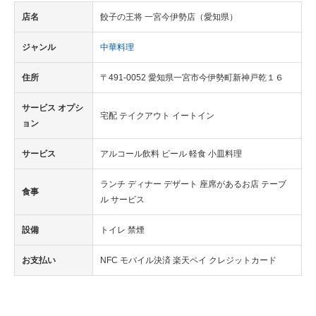
店名
餃子の王将 一宮今伊勢店（愛知県）
ジャンル
中華料理
住所
〒491-0052 愛知県一宮市今伊勢町新神戸乾１６
サービス オプシ
宅配 テイクアウト イートイン
ョン
サービス
アルコール飲料 ビール 軽食 小皿料理
ランチ ディナー デザート 座席があるお店 テーブ
食事
ル サービス
設備
トイレ 禁煙
お支払い
NFC モバイル決済 楽天ペイ クレジットカード