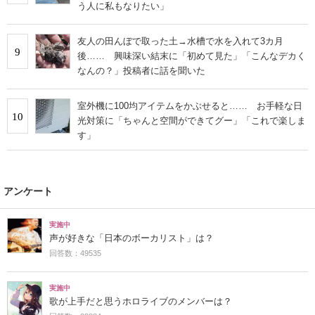
う人に私もなりたい」
友人の田んぼで取った土→水槽で水を入れて3カ月
9
後…… 興味深い結末に「初めて見た」「こんなデカく
なんの？」投稿者に話を聞いた
室外機に100均アイテムをかぶせると…… お手軽な日
10
光対策に「ちゃんと空間ができてグー」「これで楽しま
す」
アンケート
実施中
声が好きな「日本のボーカリスト」は？
回答数：49535
実施中
歌が上手だと思うホロライブのメンバーは？