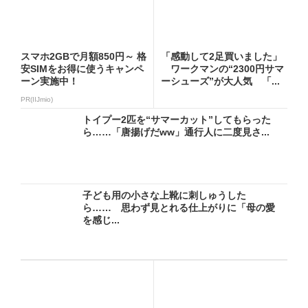
スマホ2GBで月額850円～ 格
「感動して2足買いました」
安SIMをお得に使うキャンペ
ワークマンの“2300円サマ
ーン実施中！
ーシューズ”が大人気 「...
PR(IIJmio)
トイプー2匹を“サマーカット”してもらった
ら……「唐揚げだww」通行人に二度見さ...
子ども用の小さな上靴に刺しゅうした
ら…… 思わず見とれる仕上がりに「母の愛
を感じ...