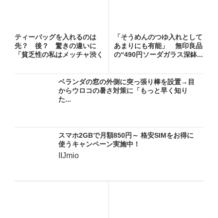
ティーバッグを入れるのは
「そうめんのつゆ入れとして
先？ 後？ 驚きの違いに
あまりにも有能」 無印良品
「貧乏性の私はメッチャ渋く
の“490円ソーダガラス深鉢...
なる方...
ベランダの窓の外側に突っ張り棒を設置→目
からウロコの暑さ対策に「もっと早く知り
た...
スマホ2GBで月額850円～ 格安SIMをお得に
使うキャンペーン実施中！
IIJmio