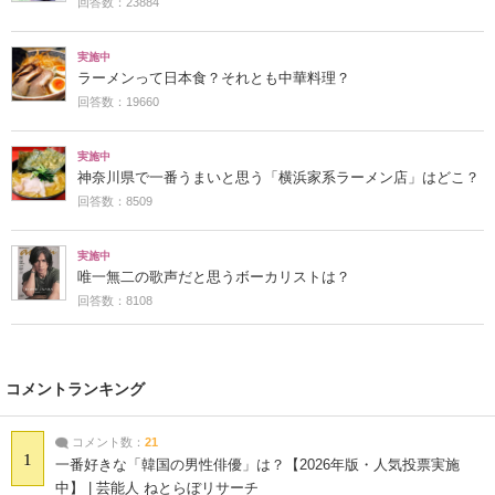
回答数：23884
実施中
ラーメンって日本食？それとも中華料理？
回答数：19660
実施中
神奈川県で一番うまいと思う「横浜家系ラーメン店」はどこ？
回答数：8509
実施中
唯一無二の歌声だと思うボーカリストは？
回答数：8108
コメントランキング
コメント数：
21
1
一番好きな「韓国の男性俳優」は？【2026年版・人気投票実施
中】 | 芸能人 ねとらぼリサーチ