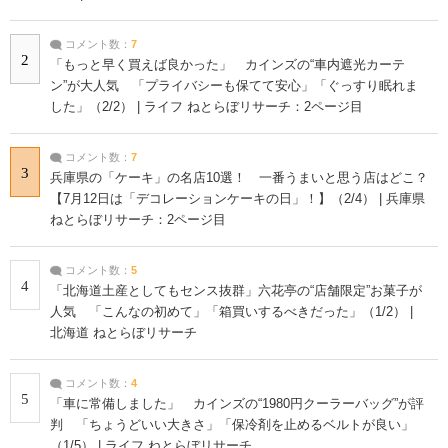
コメント数：
7
2
「もっと早く買えば良かった」 カインズの“車内遮光カーテ
ン”が大人気 「プライバシーも保てて安心」「ぐっすり眠れま
した」（2/2） | ライフ ねとらぼリサーチ：2ページ目
コメント数：
7
3
兵庫県の「ケーキ」の名店10選！ 一番うまいと思う店はどこ？
【7月12日は「デコレーションケーキの日」！】（2/4） | 兵庫県
ねとらぼリサーチ：2ページ目
コメント数：
5
4
「北海道土産としてもセンス抜群」六花亭の“店舗限定”お菓子が
人気 「こんなの初めて」「箱買いするべきだった」（1/2） |
北海道 ねとらぼリサーチ
コメント数：
4
5
「車に常備しました」 カインズの“1980円クーラーバッグ”が評
判 「ちょうどいい大きさ」「保冷剤を止めるベルトが良い」
（1/5） | ライフ ねとらぼリサーチ