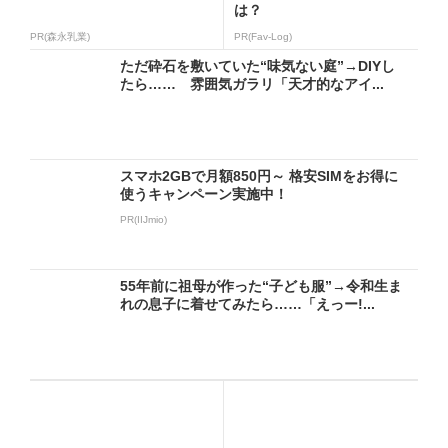
は？
PR(森永乳業)
PR(Fav-Log)
ただ砕石を敷いていた“味気ない庭”→DIYし
たら…… 雰囲気ガラリ「天才的なアイ...
スマホ2GBで月額850円～ 格安SIMをお得に
使うキャンペーン実施中！
PR(IIJmio)
55年前に祖母が作った“子ども服”→令和生ま
れの息子に着せてみたら……「えっー!...