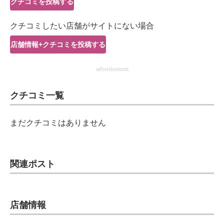
クチコミを投稿する
IT製品の技術・比較・事例
クチコミしたい店舗がサイトにない場合
製造業のIT導入・活用を支援
店舗情報+クチコミを投稿する
モノづくり技術者専門サイト
advertisement
エレクトロニクス専門サイト
クチコミ一覧
電子設計の基本と応用
エネルギーの専門メディア
まだクチコミはありません
建設×テクノロジーの最前線
ちょっと気になるネットの話題
関連ポスト
店舗情報