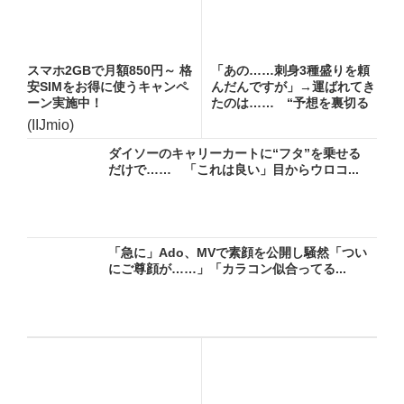
スマホ2GBで月額850円～ 格
「あの……刺身3種盛りを頼
安SIMをお得に使うキャンペ
んだんですが」→運ばれてき
ーン実施中！
たのは…… “予想を裏切る
一...
(IIJmio)
ダイソーのキャリーカートに“フタ”を乗せる
だけで…… 「これは良い」目からウロコ...
「急に」Ado、MVで素顔を公開し騒然「つい
にご尊顔が……」「カラコン似合ってる...