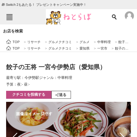
🎁 Switch 2もあたる！ プレゼントキャンペーン実施中！
ねとらぼメニュー
お店を検索
TOP
ニュース
TOP
>
リサーチ
>
グルメクチコミ
>
グルメ
>
中華料理
>
餃子の王将 一宮今伊勢店（愛知県）
エンタメ
クイズ
TOP
>
リサーチ
>
グルメクチコミ
>
愛知県
>
一宮市
>
餃子の王将 一宮今伊勢店（愛知県）
グルメ
地域
餃子の王将 一宮今伊勢店（愛知県）
住まい
教育・育児
最寄り駅：今伊勢駅
ジャンル：中華料理
動物
リサーチ
予算：夜:‐ 昼:‐
クチコミを投稿する
会員記事
送る
メディア
注目記事を集めた総合ページ
ITの今と未来を見通す