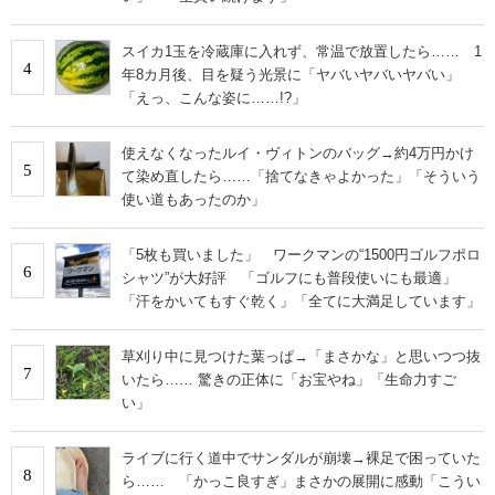
スイカ1玉を冷蔵庫に入れず、常温で放置したら…… 1
4
年8カ月後、目を疑う光景に「ヤバいヤバいヤバい」
「えっ、こんな姿に……!?」
使えなくなったルイ・ヴィトンのバッグ→約4万円かけ
5
て染め直したら……「捨てなきゃよかった」「そういう
使い道もあったのか」
「5枚も買いました」 ワークマンの“1500円ゴルフポロ
6
シャツ”が大好評 「ゴルフにも普段使いにも最適」
「汗をかいてもすぐ乾く」「全てに大満足しています」
草刈り中に見つけた葉っぱ→「まさかな」と思いつつ抜
7
いたら…… 驚きの正体に「お宝やね」「生命力すご
い」
ライブに行く道中でサンダルが崩壊→裸足で困っていた
8
ら…… 「かっこ良すぎ」まさかの展開に感動「こうい