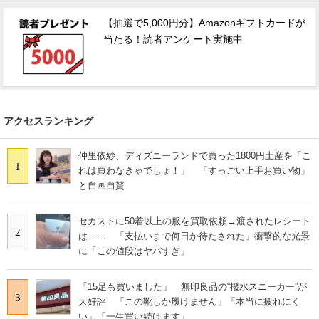
【抽選で5,000円分】Amazonギフトカードが
当たる！読者アンケート実施中
アクセスランキング
仲里依紗、ディズニーランドで買った1800円土産を「こ
1
れは買わなきゃでしょ！」 「すっごい上手お買い物」
と自画自賛
セカストに50着以上の服を買取依頼→渡されたレシート
2
は…… 「支払いまで何日か待たされた」衝撃的な光景
に「この値段はヤバすぎ」
「15足も買いました」 無印良品の“撥水スニーカー”が
3
大好評 「この靴しか履けません」「本当に疲れにく
い」「一生買い続けます」