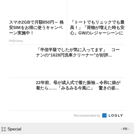
スマホ2GBで月額850円～ 格
「トートでもリュックでも最
安SIMをお得に使うキャンペ
高！」「荷物が増えた時も安
ーン実施中！
心」GWのレジャーシーンに
お...
PR(IIJmio)
「半信半疑でしたが気に入ってます」 コー
ナンの“1628円洗車クリーナー”が好評...
22年前、母が成人式で着た振袖→令和に娘が
着たら……「みるみる今風に」 驚きの姿...
Recommended by
Special
- PR -