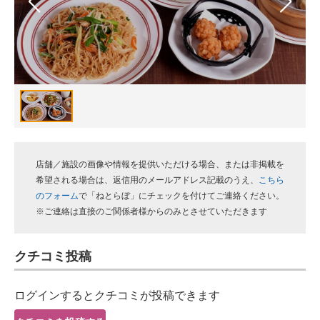
スマホと通信の最新トレンド
進化するPCとデバイスの未来
好きが集まる 比べて選べる
ビジネスと働き方のヒント
AI活用のいまが分かる
店舗／施設の画像や情報を提供いただける場合、または非掲載を
企業ITのトレンドを詳説
希望される場合は、返信用のメールアドレス記載のうえ、
こちら
のフォーム
で「ねとらぼ」にチェックを付けてご連絡ください。
経営リーダーのコミュニティ
※ご連絡は直接のご関係者様からのみとさせていただきます
マーケ×ITの今がよく分かる
クチコミ投稿
ITエンジニア向け専門サイト
ログインするとクチコミが投稿できます
企業向けIT製品の総合サイト