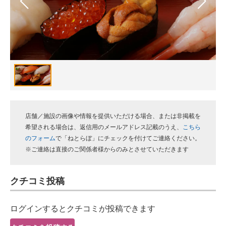
スマホと通信の最新トレンド
進化するPCとデバイスの未来
好きが集まる 比べて選べる
ビジネスと働き方のヒント
AI活用のいまが分かる
店舗／施設の画像や情報を提供いただける場合、または非掲載を
企業ITのトレンドを詳説
希望される場合は、返信用のメールアドレス記載のうえ、
こちら
のフォーム
で「ねとらぼ」にチェックを付けてご連絡ください。
経営リーダーのコミュニティ
※ご連絡は直接のご関係者様からのみとさせていただきます
マーケ×ITの今がよく分かる
クチコミ投稿
ITエンジニア向け専門サイト
ログインするとクチコミが投稿できます
企業向けIT製品の総合サイト