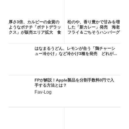
厚さ3倍、カルビーの金貨の
松のや、香り豊かで甘みを増
ようなポテチ「ポテトデラッ
した「新カレー」発売 海老
クス」が販売エリア拡大 食
フライ＆ごちそうハンバーグ
べ...
カ...
はなまるうどん、レモンが合う「鶏チャーシ
ュー冷かけ」など冷かけ3種を発売 どれが...
FPが解説！Apple製品を分割手数料0円で入
手する方法とは？
Fav-Log