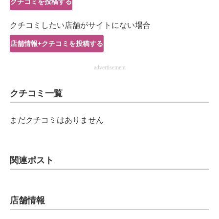
クチコミを投稿する
IT製品の技術・比較・事例
クチコミしたい店舗がサイトにない場合
製造業のIT導入・活用を支援
店舗情報+クチコミを投稿する
モノづくり技術者専門サイト
advertisement
エレクトロニクス専門サイト
クチコミ一覧
電子設計の基本と応用
エネルギーの専門メディア
まだクチコミはありません
建設×テクノロジーの最前線
ちょっと気になるネットの話題
関連ポスト
店舗情報