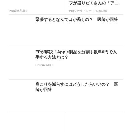
フが盛りだくさんの「アニ
ア ...
PR(森永乳業)
PR(タカラトミー｜Hugkum)
緊張するとなんで口が渇くの？ 医師が回答
FPが解説！Apple製品を分割手数料0円で入
手する方法とは？
PR(Fav-Log)
肩こりを減らすにはどうしたらいいの？ 医
師が回答