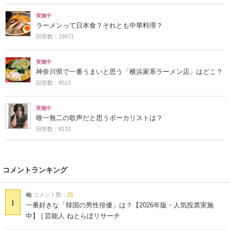
実施中
ラーメンって日本食？それとも中華料理？
回答数：19671
実施中
神奈川県で一番うまいと思う「横浜家系ラーメン店」はどこ？
回答数：8513
実施中
唯一無二の歌声だと思うボーカリストは？
回答数：8132
コメントランキング
コメント数：
21
1
一番好きな「韓国の男性俳優」は？【2026年版・人気投票実施
中】 | 芸能人 ねとらぼリサーチ