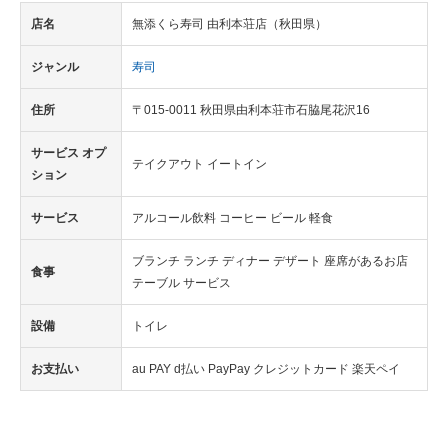
店名
無添くら寿司 由利本荘店（秋田県）
ジャンル
寿司
住所
〒015-0011 秋田県由利本荘市石脇尾花沢16
サービス オプ
テイクアウト イートイン
ション
サービス
アルコール飲料 コーヒー ビール 軽食
ブランチ ランチ ディナー デザート 座席があるお店
食事
テーブル サービス
設備
トイレ
お支払い
au PAY d払い PayPay クレジットカード 楽天ペイ