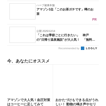
ハーブ健康本舗
アマゾン1位「このお茶ガチです」噂のお
茶
PR
公開 2025/12/14
「これは季節ごとに行きたい」 神戸
の“日帰り温泉施設”が大人気！ 「無料送
迎バス...
Recommended by
今、あなたにオススメ
アマゾンで大人気！血圧対策
おかたづけもできる点がうれ
はコーヒーに足してみて
しい！ 動物の鳴き声やセリ