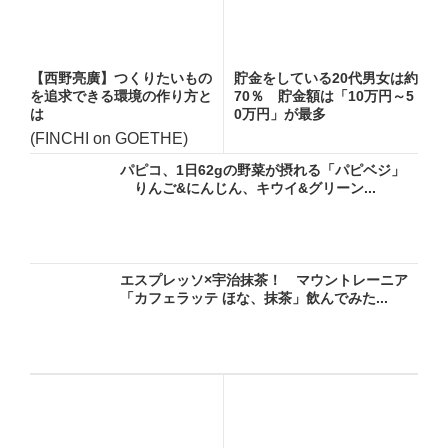
【西野亮廣】つくりたいもの
貯金をしている20代男女は約
を追求できる環境の作り方と
70％ 貯金額は「10万円～5
は
0万円」が最多
(FINCHI on GOETHE)
パピコ、1日62gの野菜が摂れる「パピベジ」
りんご&にんじん、キウイ&グリーン...
エスプレッソ×宇治抹茶！ マウントレーニア
「カフェラッテ ほな、抹茶」飲んでみた...