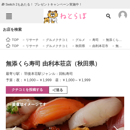
🎁 Switch 2もあたる！ プレゼントキャンペーン実施中！
ねとらぼメニュー
お店を検索
TOP
ニュース
TOP
>
リサーチ
>
グルメクチコミ
>
グルメ
>
寿司
>
無添くら寿司 由利本荘店（秋田県）
エンタメ
クイズ
TOP
>
リサーチ
>
グルメクチコミ
>
秋田県
>
由利本荘市
>
無添くら寿司 由利本荘店（秋田県）
グルメ
地域
無添くら寿司 由利本荘店（秋田県）
住まい
教育・育児
最寄り駅： 羽後本荘駅
ジャンル：回転寿司
動物
リサーチ
予算：夜：￥1,000～￥1,999 昼：￥1,000～￥1,999
クチコミを投稿する
会員記事
送る
メディア
注目記事を集めた総合ページ
ITの今と未来を見通す