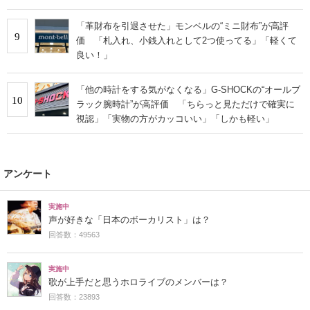
「革財布を引退させた」モンベルの“ミニ財布”が高評
9
価 「札入れ、小銭入れとして2つ使ってる」「軽くて
良い！」
「他の時計をする気がなくなる」G-SHOCKの“オールブ
10
ラック腕時計”が高評価 「ちらっと見ただけで確実に
視認」「実物の方がカッコいい」「しかも軽い」
アンケート
実施中
声が好きな「日本のボーカリスト」は？
回答数：49563
実施中
歌が上手だと思うホロライブのメンバーは？
回答数：23893