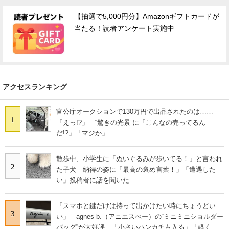
【抽選で5,000円分】Amazonギフトカードが
当たる！読者アンケート実施中
アクセスランキング
官公庁オークションで130万円で出品されたのは……
1
「えっ!?」 “驚きの光景”に「こんなの売ってるん
だ!?」「マジか」
散歩中、小学生に「ぬいぐるみが歩いてる！」と言われ
2
た子犬 納得の姿に「最高の褒め言葉！」「遭遇した
い」投稿者に話を聞いた
「スマホと鍵だけは持って出かけたい時にちょうどい
3
い」 agnes b.（アニエスべー）の“ミニミニショルダー
バッグ”が大好評 「小さいハンカチも入る」「軽くて