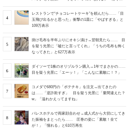
旅行でも活躍します
レストランで“チョコレートケーキ”を頼んだら……「目
4
玉飛び出るかと思った」衝撃の1皿に「やばすぎる」と
109万表示
掛け毛布を半年ぶりにオキシ漬け→翌朝見たら…… 目
5
を疑う光景に「嘘だと言ってくれ」「うちの毛布も怖く
なってきた」と627万表示
ダイソーで1株のオリヅルラン購入→1年でまさかの……
6
目を疑う光景に「エーッ！」「こんなに素敵に！？」
コメダで680円の「ポテチキ」を注文→出てきたの
7
は……「逆詐欺すぎ」 目を疑う光景に「量間違えた？
w」「溢れかえってますね」
パレスホテルで両家顔合わせ→成人式から大切にしてき
8
た振袖をまとったら…… 圧巻の姿に「素敵！全て
が！」「憧れる」と610万再生