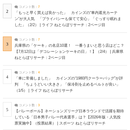
コメント数：
7
2
「もっと早く買えば良かった」 カインズの“車内遮光カーテ
ン”が大人気 「プライバシーも保てて安心」「ぐっすり眠れま
した」（2/2） | ライフ ねとらぼリサーチ：2ページ目
コメント数：
7
3
兵庫県の「ケーキ」の名店10選！ 一番うまいと思う店はどこ？
【7月12日は「デコレーションケーキの日」！】（2/4） | 兵庫県
ねとらぼリサーチ：2ページ目
コメント数：
4
4
「車に常備しました」 カインズの“1980円クーラーバッグ”が評
判 「ちょうどいい大きさ」「保冷剤を止めるベルトが良い」
（1/5） | ライフ ねとらぼリサーチ
コメント数：
3
5
【バレーボール】ネーションズリーグ日本ラウンドで活躍を期待
している「日本男子バレー代表選手」は？【2026年版・人気投
票実施中】（投票結果） | スポーツ ねとらぼリサーチ