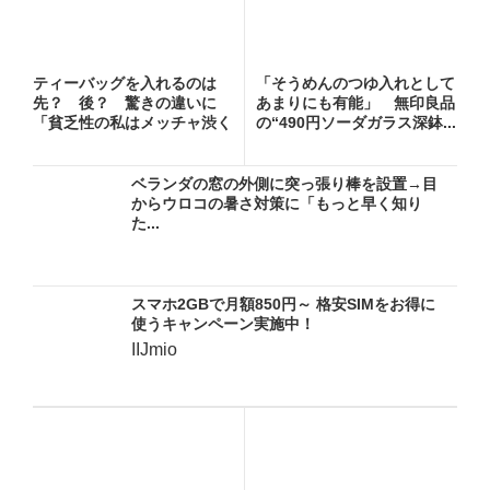
ティーバッグを入れるのは
「そうめんのつゆ入れとして
先？ 後？ 驚きの違いに
あまりにも有能」 無印良品
「貧乏性の私はメッチャ渋く
の“490円ソーダガラス深鉢...
なる方...
ベランダの窓の外側に突っ張り棒を設置→目
からウロコの暑さ対策に「もっと早く知り
た...
スマホ2GBで月額850円～ 格安SIMをお得に
使うキャンペーン実施中！
IIJmio