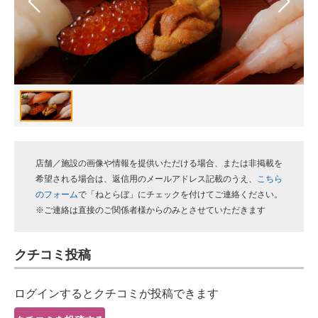
スマホと通信の最新トレンド
進化するPCとデバイスの未来
好きが集まる 比べて選べる
ビジネスと働き方のヒント
AI活用のいまが分かる
店舗／施設の画像や情報を提供いただける場合、または非掲載を
企業ITのトレンドを詳説
希望される場合は、返信用のメールアドレス記載のうえ、
こちら
のフォーム
で「ねとらぼ」にチェックを付けてご連絡ください。
経営リーダーのコミュニティ
※ご連絡は直接のご関係者様からのみとさせていただきます
マーケ×ITの今がよく分かる
クチコミ投稿
ITエンジニア向け専門サイト
ログインするとクチコミが投稿できます
企業向けIT製品の総合サイト