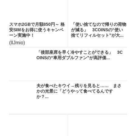
スマホ2GBで月額850円～ 格
「使い捨てなので帰りの荷物
安SIMをお得に使うキャンペ
が減る」 3COINSの“使い
ーン実施中！
捨てリフィルセット”が大...
(IIJmio)
「後部座席を早く冷やすことができる」 3C
OINSの“車用ダブルファン”が高評価...
夫が食べたキウイ→残りを見ると…… まさ
かの光景に「どうやって食べてるんです
か？...