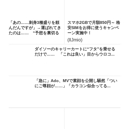
「あの……刺身3種盛りを頼
スマホ2GBで月額850円～ 格
んだんですが」→運ばれてき
安SIMをお得に使うキャンペ
たのは…… “予想を裏切る
ーン実施中！
一...
(IIJmio)
ダイソーのキャリーカートに“フタ”を乗せる
だけで…… 「これは良い」目からウロコ...
「急に」Ado、MVで素顔を公開し騒然「つい
にご尊顔が……」「カラコン似合ってる...