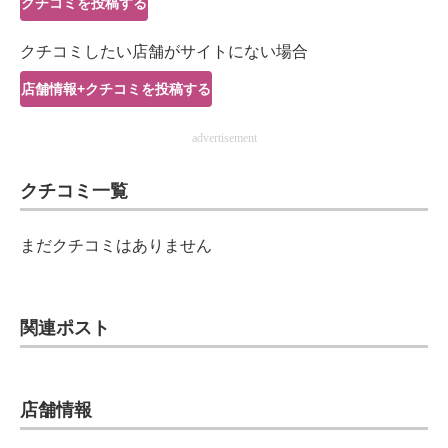
クチコミを投稿する
IT製品の技術・比較・事例
クチコミしたい店舗がサイトにない場合
製造業のIT導入・活用を支援
店舗情報+クチコミを投稿する
モノづくり技術者専門サイト
advertisement
エレクトロニクス専門サイト
クチコミ一覧
電子設計の基本と応用
エネルギーの専門メディア
まだクチコミはありません
建設×テクノロジーの最前線
ちょっと気になるネットの話題
関連ポスト
店舗情報