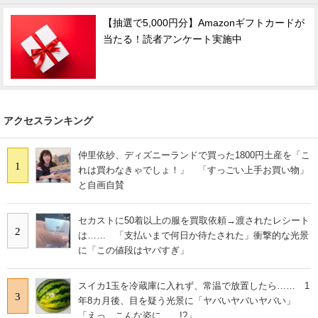
【抽選で5,000円分】Amazonギフトカードが
当たる！読者アンケート実施中
アクセスランキング
仲里依紗、ディズニーランドで買った1800円土産を「こ
1
れは買わなきゃでしょ！」 「すっごい上手お買い物」
と自画自賛
セカストに50着以上の服を買取依頼→渡されたレシート
2
は…… 「支払いまで何日か待たされた」衝撃的な光景
に「この値段はヤバすぎ」
スイカ1玉を冷蔵庫に入れず、常温で放置したら…… 1
3
年8カ月後、目を疑う光景に「ヤバいヤバいヤバい」
「えっ、こんな姿に……!?」