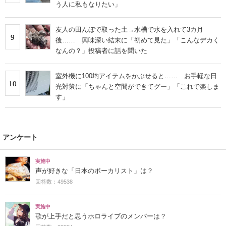
う人に私もなりたい」
友人の田んぼで取った土→水槽で水を入れて3カ月
9
後…… 興味深い結末に「初めて見た」「こんなデカく
なんの？」投稿者に話を聞いた
室外機に100均アイテムをかぶせると…… お手軽な日
10
光対策に「ちゃんと空間ができてグー」「これで楽しま
す」
アンケート
実施中
声が好きな「日本のボーカリスト」は？
回答数：49538
実施中
歌が上手だと思うホロライブのメンバーは？