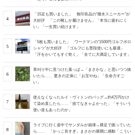
「15足も買いました」 無印良品の“撥水スニーカー”が
4
大好評 「この靴しか履けません」「本当に疲れにく
い」「一生買い続けます」
「5枚も買いました」 ワークマンの“1500円ゴルフポロ
5
シャツ”が大好評 「ゴルフにも普段使いにも最適」
「汗をかいてもすぐ乾く」「全てに大満足しています」
草刈り中に見つけた葉っぱ→「まさかな」と思いつつ抜
6
いたら…… 驚きの正体に「お宝やね」「生命力すご
い」
使えなくなったルイ・ヴィトンのバッグ→約4万円かけ
7
て染め直したら……「捨てなきゃよかった」「そういう
使い道もあったのか」
ライブに行く道中でサンダルが崩壊→裸足で困っていた
8
ら…… 「かっこ良すぎ」まさかの展開に感動「こうい