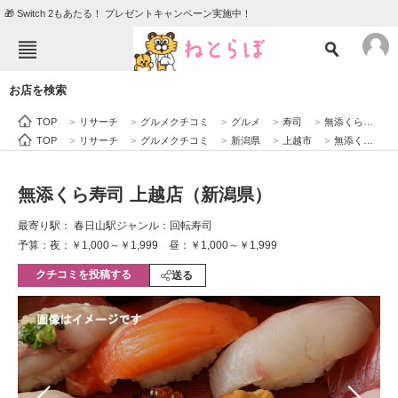
🎁 Switch 2もあたる！ プレゼントキャンペーン実施中！
ねとらぼメニュー
お店を検索
TOP
ニュース
TOP
>
リサーチ
>
グルメクチコミ
>
グルメ
>
寿司
>
無添くら寿司 上越店（新潟県）
エンタメ
クイズ
TOP
>
リサーチ
>
グルメクチコミ
>
新潟県
>
上越市
>
無添くら寿司 上越店（新潟県）
グルメ
地域
無添くら寿司 上越店（新潟県）
住まい
教育・育児
最寄り駅： 春日山駅
ジャンル：回転寿司
動物
リサーチ
予算：夜：￥1,000～￥1,999 昼：￥1,000～￥1,999
クチコミを投稿する
会員記事
送る
メディア
注目記事を集めた総合ページ
ITの今と未来を見通す