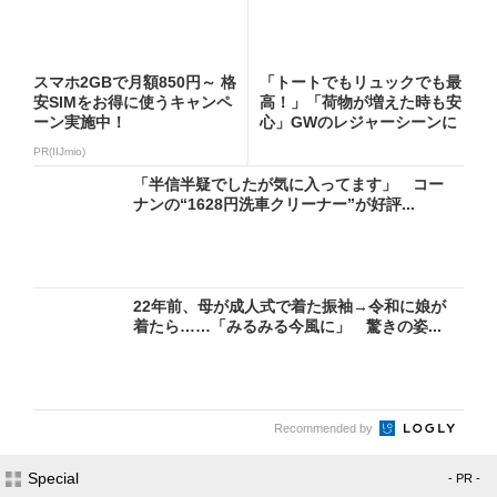
スマホ2GBで月額850円～ 格
「トートでもリュックでも最
安SIMをお得に使うキャンペ
高！」「荷物が増えた時も安
ーン実施中！
心」GWのレジャーシーンに
お...
PR(IIJmio)
「半信半疑でしたが気に入ってます」 コー
ナンの“1628円洗車クリーナー”が好評...
22年前、母が成人式で着た振袖→令和に娘が
着たら……「みるみる今風に」 驚きの姿...
Recommended by
Special
- PR -