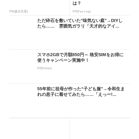
は？
PR(森永乳業)
PR(Fav-Log)
ただ砕石を敷いていた“味気ない庭”→DIYし
たら…… 雰囲気ガラリ「天才的なアイ...
スマホ2GBで月額850円～ 格安SIMをお得に
使うキャンペーン実施中！
PR(IIJmio)
55年前に祖母が作った“子ども服”→令和生ま
れの息子に着せてみたら……「えっー!...