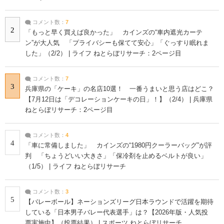
コメント数：
7
2
「もっと早く買えば良かった」 カインズの“車内遮光カーテ
ン”が大人気 「プライバシーも保てて安心」「ぐっすり眠れま
した」（2/2） | ライフ ねとらぼリサーチ：2ページ目
コメント数：
7
3
兵庫県の「ケーキ」の名店10選！ 一番うまいと思う店はどこ？
【7月12日は「デコレーションケーキの日」！】（2/4） | 兵庫県
ねとらぼリサーチ：2ページ目
コメント数：
4
4
「車に常備しました」 カインズの“1980円クーラーバッグ”が評
判 「ちょうどいい大きさ」「保冷剤を止めるベルトが良い」
（1/5） | ライフ ねとらぼリサーチ
コメント数：
3
5
【バレーボール】ネーションズリーグ日本ラウンドで活躍を期待
している「日本男子バレー代表選手」は？【2026年版・人気投
票実施中】（投票結果） | スポーツ ねとらぼリサーチ