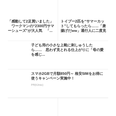
「感動して2足買いました」
トイプー2匹を“サマーカッ
ワークマンの“2300円サマ
ト”してもらったら……「唐
ーシューズ”が大人気 「...
揚げだww」通行人に二度見
さ...
子ども用の小さな上靴に刺しゅうした
ら…… 思わず見とれる仕上がりに「母の愛
を感じ...
スマホ2GBで月額850円～ 格安SIMをお得に
使うキャンペーン実施中！
PR(IIJmio)