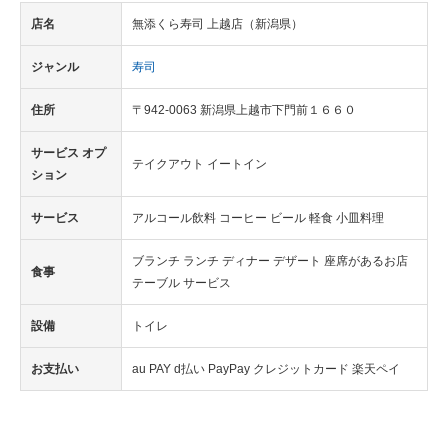
店名
無添くら寿司 上越店（新潟県）
ジャンル
寿司
住所
〒942-0063 新潟県上越市下門前１６６０
サービス オプ
テイクアウト イートイン
ション
サービス
アルコール飲料 コーヒー ビール 軽食 小皿料理
ブランチ ランチ ディナー デザート 座席があるお店
食事
テーブル サービス
設備
トイレ
お支払い
au PAY d払い PayPay クレジットカード 楽天ペイ