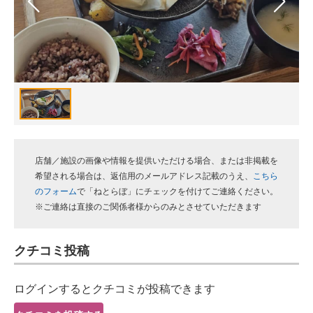
スマホと通信の最新トレンド
進化するPCとデバイスの未来
好きが集まる 比べて選べる
ビジネスと働き方のヒント
AI活用のいまが分かる
店舗／施設の画像や情報を提供いただける場合、または非掲載を
企業ITのトレンドを詳説
希望される場合は、返信用のメールアドレス記載のうえ、
こちら
のフォーム
で「ねとらぼ」にチェックを付けてご連絡ください。
経営リーダーのコミュニティ
※ご連絡は直接のご関係者様からのみとさせていただきます
マーケ×ITの今がよく分かる
クチコミ投稿
ITエンジニア向け専門サイト
ログインするとクチコミが投稿できます
企業向けIT製品の総合サイト