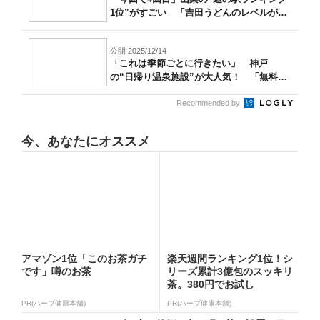
1位”がすごい 「吉田うどんのレベルが
高...
公開 2025/12/14
「これは季節ごとに行きたい」 神戸
の“日帰り温泉施設”が大人気！ 「無料送
迎バス...
Recommended by
今、あなたにオススメ
アマゾン1位「このお茶ガチ
楽天週間ランキング1位！シ
です」噂のお茶
リーズ累計3億包のスッキリ
茶。380円でお試し
PR(ハーブ健康本舗)
PR(ハーブ健康本舗)