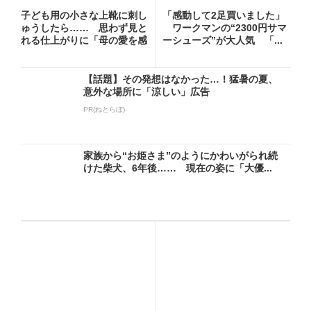
子ども用の小さな上靴に刺し
「感動して2足買いました」
ゅうしたら…… 思わず見と
ワークマンの“2300円サマ
れる仕上がりに「母の愛を感
ーシューズ”が大人気 「...
じ...
【話題】その発想はなかった…！猛暑の夏、
意外な場所に「涼しい」広告
PR(ねとらぼ)
家族から“お姫さま”のようにかわいがられ続
けた柴犬、6年後…… 現在の姿に「大優...