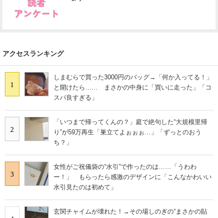
アクセスランキング
しまむらで買った3000円のバッグ→「何か入ってる！」
1
と開けたら…… まさかの中身に「買いに走った」「コ
スパ良すぎる」
「いつまで帰ってくんの？」庭で絶句した“大規模里帰
2
り”が59万再生「巣立てよぉぉぉ…」「ずっとのおう
ち？」
女性がご祝儀袋の“水引”で作ったのは……「うわわ
3
ー！」 もらったら感激のデザインに「こんなかわいい
水引見たのは初めて」
玄関チャイムが壊れた！→その場しのぎの“まさかの貼