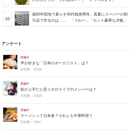
築60年団地で暮らす40代独身男性、真夏にスーパーの割
10
引品で作るのは…… 「うわー」「ホント豪華な夕飯」
アンケート
実施中
声が好きな「日本のボーカリスト」は？
回答数：49328
実施中
歌が上手だと思うホロライブのメンバーは？
回答数：23826
実施中
ラーメンって日本食？それとも中華料理？
回答数：19617