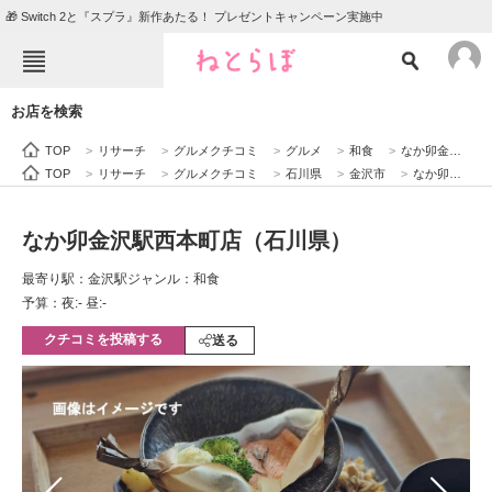
🎁 Switch 2と『スプラ』新作あたる！ プレゼントキャンペーン実施中
ねとらぼメニュー
お店を検索
TOP
ニュース
TOP
>
リサーチ
>
グルメクチコミ
>
グルメ
>
和食
>
なか卯金沢駅西本町店（石川県）
エンタメ
クイズ
TOP
>
リサーチ
>
グルメクチコミ
>
石川県
>
金沢市
>
なか卯金沢駅西本町店（石川県）
グルメ
地域
なか卯金沢駅西本町店（石川県）
住まい
教育・育児
最寄り駅：金沢駅
ジャンル：和食
動物
リサーチ
予算：夜:‐ 昼:‐
クチコミを投稿する
会員記事
送る
メディア
注目記事を集めた総合ページ
ITの今と未来を見通す