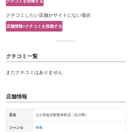
クチコミを投稿する
IT製品の技術・比較・事例
クチコミしたい店舗がサイトにない場合
製造業のIT導入・活用を支援
店舗情報+クチコミを投稿する
モノづくり技術者専門サイト
advertisement
エレクトロニクス専門サイト
クチコミ一覧
電子設計の基本と応用
エネルギーの専門メディア
まだクチコミはありません
建設×テクノロジーの最前線
ちょっと気になるネットの話題
店舗情報
店名
なか卯金沢駅西本町店（石川県）
ジャンル
和食