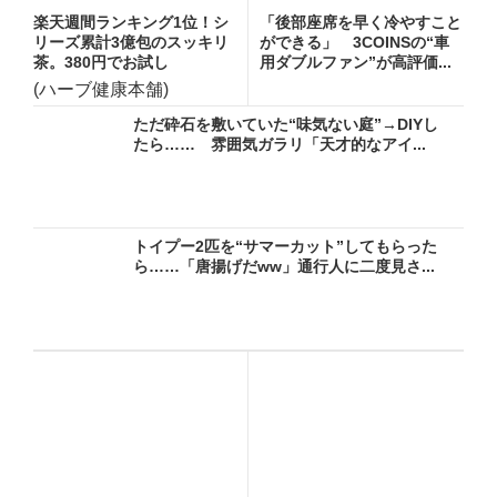
楽天週間ランキング1位！シ
「後部座席を早く冷やすこと
リーズ累計3億包のスッキリ
ができる」 3COINSの“車
茶。380円でお試し
用ダブルファン”が高評価...
(ハーブ健康本舗)
ただ砕石を敷いていた“味気ない庭”→DIYし
たら…… 雰囲気ガラリ「天才的なアイ...
トイプー2匹を“サマーカット”してもらった
ら……「唐揚げだww」通行人に二度見さ...