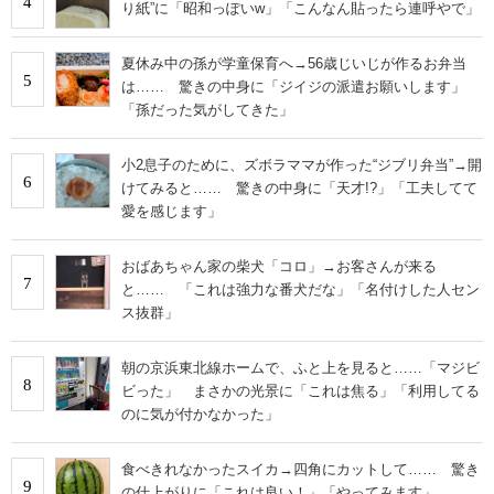
4
り紙”に「昭和っぽいw」「こんなん貼ったら連呼やで」
夏休み中の孫が学童保育へ→56歳じいじが作るお弁当
5
は…… 驚きの中身に「ジイジの派遣お願いします」
「孫だった気がしてきた」
小2息子のために、ズボラママが作った“ジブリ弁当”→開
6
けてみると…… 驚きの中身に「天才!?」「工夫してて
愛を感じます」
おばあちゃん家の柴犬「コロ」→お客さんが来る
7
と…… 「これは強力な番犬だな」「名付けした人セン
ス抜群」
朝の京浜東北線ホームで、ふと上を見ると……「マジビ
8
ビった」 まさかの光景に「これは焦る」「利用してる
のに気が付かなかった」
食べきれなかったスイカ→四角にカットして…… 驚き
9
の仕上がりに「これは良い！」「やってみます」