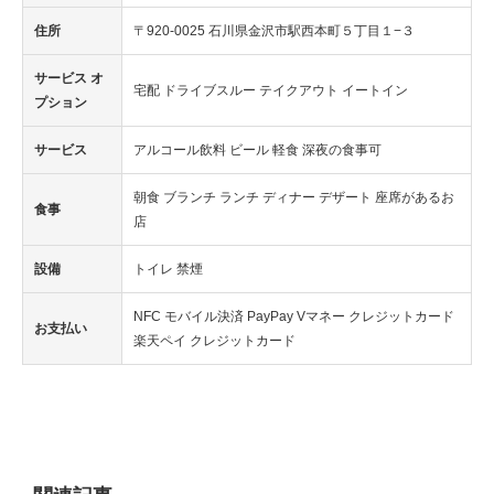
住所
〒920-0025 石川県金沢市駅西本町５丁目１−３
サービス オ
宅配 ドライブスルー テイクアウト イートイン
プション
サービス
アルコール飲料 ビール 軽食 深夜の食事可
朝食 ブランチ ランチ ディナー デザート 座席があるお
食事
店
設備
トイレ 禁煙
NFC モバイル決済 PayPay Vマネー クレジットカード
お支払い
楽天ペイ クレジットカード