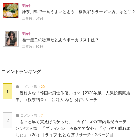
実施中
神奈川県で一番うまいと思う「横浜家系ラーメン店」はどこ？
回答数：8494
実施中
唯一無二の歌声だと思うボーカリストは？
回答数：8039
コメントランキング
コメント数：
20
1
一番好きな「韓国の男性俳優」は？【2026年版・人気投票実施
中】（投票結果） | 芸能人 ねとらぼリサーチ
コメント数：
7
2
「もっと早く買えば良かった」 カインズの“車内遮光カーテ
ン”が大人気 「プライバシーも保てて安心」「ぐっすり眠れま
した」（2/2） | ライフ ねとらぼリサーチ：2ページ目