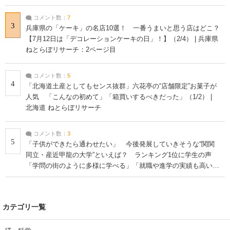
コメント数：
7
3
兵庫県の「ケーキ」の名店10選！ 一番うまいと思う店はどこ？
【7月12日は「デコレーションケーキの日」！】（2/4） | 兵庫県
ねとらぼリサーチ：2ページ目
コメント数：
5
4
「北海道土産としてもセンス抜群」六花亭の“店舗限定”お菓子が
人気 「こんなの初めて」「箱買いするべきだった」（1/2） |
北海道 ねとらぼリサーチ
コメント数：
3
5
「子供ができたら通わせたい」 今後発展していきそうな“関関
同立・産近甲龍の大学”といえば？ ランキング1位に学生の声
「学問の街のように多様に学べる」「就職や進学の実績も高い」
| 大学 ねとらぼリサーチ
カテゴリ一覧