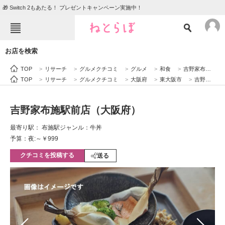
🎁 Switch 2もあたる！ プレゼントキャンペーン実施中！
ねとらぼメニュー
お店を検索
TOP
ニュース
TOP
>
リサーチ
>
グルメクチコミ
>
グルメ
>
和食
>
吉野家布施駅前店（大阪府）
エンタメ
クイズ
TOP
>
リサーチ
>
グルメクチコミ
>
大阪府
>
東大阪市
>
吉野家布施駅前店（大阪府）
グルメ
地域
吉野家布施駅前店（大阪府）
住まい
教育・育児
最寄り駅： 布施駅
ジャンル：牛丼
動物
リサーチ
予算：夜:～￥999
クチコミを投稿する
会員記事
送る
メディア
注目記事を集めた総合ページ
ITの今と未来を見通す