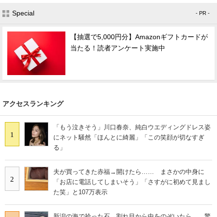
Special
- PR -
【抽選で5,000円分】Amazonギフトカードが
当たる！読者アンケート実施中
アクセスランキング
「もう泣きそう」川口春奈、純白ウエディングドレス姿
1
にネット騒然「ほんとに綺麗」「この笑顔が切なすぎ
る」
夫が買ってきた赤福→開けたら…… まさかの中身に
2
「お店に電話してしまいそう」「さすがに初めて見まし
た笑」と107万表示
新潟の海で拾った石→割れ目から中をのぞいたら……驚