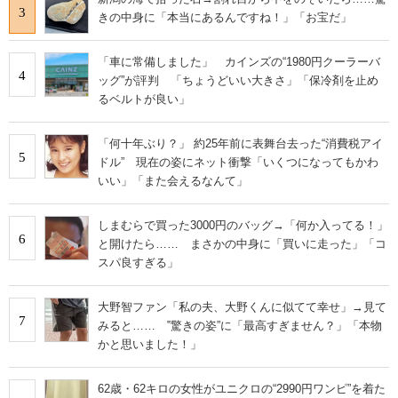
3
きの中身に「本当にあるんですね！」「お宝だ」
「車に常備しました」 カインズの“1980円クーラーバ
4
ッグ”が評判 「ちょうどいい大きさ」「保冷剤を止め
るベルトが良い」
「何十年ぶり？」 約25年前に表舞台去った“消費税アイ
5
ドル” 現在の姿にネット衝撃「いくつになってもかわ
いい」「また会えるなんて」
しまむらで買った3000円のバッグ→「何か入ってる！」
6
と開けたら…… まさかの中身に「買いに走った」「コ
スパ良すぎる」
大野智ファン「私の夫、大野くんに似てて幸せ」→見て
7
みると…… ‟驚きの姿”に「最高すぎません？」「本物
かと思いました！」
62歳・62キロの女性がユニクロの“2990円ワンピ”を着た