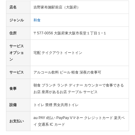
店名
吉野家布施駅前店（大阪府）
ジャンル
和食
住所
〒577-0056 大阪府東大阪市長堂１丁目１−１
サービス
オプショ
宅配 テイクアウト イートイン
ン
サービス
アルコール飲料 ビール 軽食 深夜の食事可
朝食 ブランチ ランチ ディナー カウンターで食事できる
食事
お店 座席があるお店 テーブル サービス
設備
トイレ 禁煙 男女共用トイレ
au PAY d払い PayPay Vマネー クレジットカード 楽天ペ
お支払い
イ 交通系 IC カード