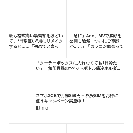
最も格式高い黒留袖をほどい
「急に」Ado、MVで素顔を
て、“日常使い”用にリメイク
公開し騒然「ついにご尊顔
すると……「初めてと言っ
が……」「カラコン似合って
て...
る...
「クーラーボックスに入れなくても1日冷た
い」 無印良品の“ペットボトル保冷ホルダ...
スマホ2GBで月額850円～ 格安SIMをお得に
使うキャンペーン実施中！
IIJmio