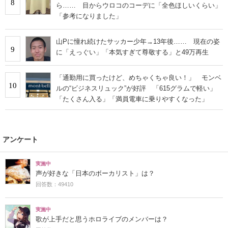
8
ら…… 目からウロコのコーデに「全色ほしいくらい」
「参考になりました」
山Pに憧れ続けたサッカー少年→13年後…… 現在の姿
9
に「えっぐい」「本気すぎて尊敬する」と49万再生
「通勤用に買ったけど、めちゃくちゃ良い！」 モンベ
10
ルの“ビジネスリュック”が好評 「615グラムで軽い」
「たくさん入る」「満員電車に乗りやすくなった」
アンケート
実施中
声が好きな「日本のボーカリスト」は？
回答数：49410
実施中
歌が上手だと思うホロライブのメンバーは？