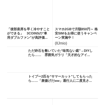
「後部座席を早く冷やすこと
スマホ2GBで月額850円～ 格
ができる」 3COINSの“車
安SIMをお得に使うキャンペ
用ダブルファン”が高評価...
ーン実施中！
(IIJmio)
ただ砕石を敷いていた“味気ない庭”→DIYし
たら…… 雰囲気ガラリ「天才的なアイ...
トイプー2匹を“サマーカット”してもらった
ら……「唐揚げだww」通行人に二度見さ...