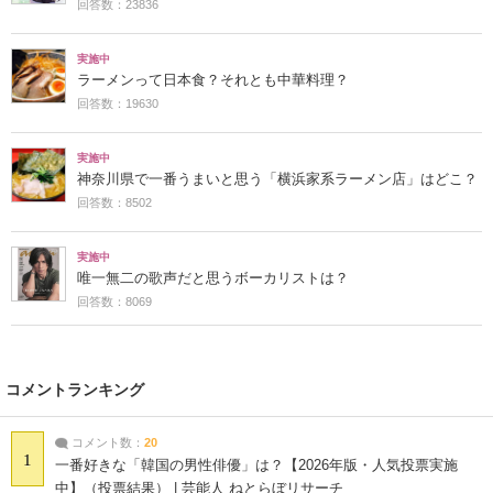
回答数：23836
実施中
ラーメンって日本食？それとも中華料理？
回答数：19630
実施中
神奈川県で一番うまいと思う「横浜家系ラーメン店」はどこ？
回答数：8502
実施中
唯一無二の歌声だと思うボーカリストは？
回答数：8069
コメントランキング
コメント数：
20
1
一番好きな「韓国の男性俳優」は？【2026年版・人気投票実施
中】（投票結果） | 芸能人 ねとらぼリサーチ