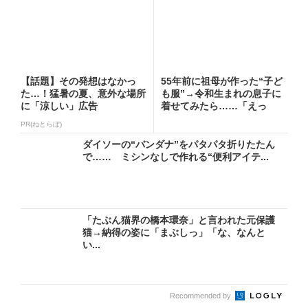
【話題】その発想はなかっ
55年前に祖母が作った“子ど
た…！猛暑の夏、意外な場所
も服”→令和生まれの息子に
に「涼しい」広告
着せてみたら……「えっ
ー!...
PR(ねとらぼ)
ダイソーの“バンダナ”をパタパタ折りたたん
で…… ミシンなしで作れる“便利アイテ...
「たぶん猫界の橋本環奈」と言われた元保護
猫→納得の姿に「まぶしっ」「な、なんと
い...
Recommended by