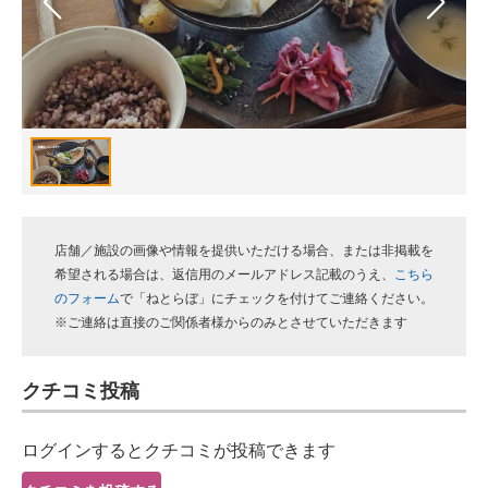
スマホと通信の最新トレンド
進化するPCとデバイスの未来
好きが集まる 比べて選べる
ビジネスと働き方のヒント
AI活用のいまが分かる
店舗／施設の画像や情報を提供いただける場合、または非掲載を
企業ITのトレンドを詳説
希望される場合は、返信用のメールアドレス記載のうえ、
こちら
のフォーム
で「ねとらぼ」にチェックを付けてご連絡ください。
経営リーダーのコミュニティ
※ご連絡は直接のご関係者様からのみとさせていただきます
マーケ×ITの今がよく分かる
クチコミ投稿
ITエンジニア向け専門サイト
ログインするとクチコミが投稿できます
企業向けIT製品の総合サイト