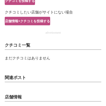
クチコミを投稿する
IT製品の技術・比較・事例
クチコミしたい店舗がサイトにない場合
製造業のIT導入・活用を支援
店舗情報+クチコミを投稿する
モノづくり技術者専門サイト
advertisement
エレクトロニクス専門サイト
クチコミ一覧
電子設計の基本と応用
エネルギーの専門メディア
まだクチコミはありません
建設×テクノロジーの最前線
ちょっと気になるネットの話題
関連ポスト
店舗情報