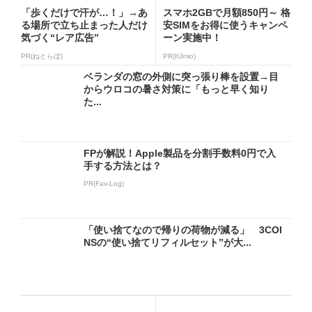
「歩くだけで汗が…！」→あ
スマホ2GBで月額850円～ 格
る場所で立ち止まった人だけ
安SIMをお得に使うキャンペ
気づく“レア広告”
ーン実施中！
PR(ねとらぼ)
PR(IIJmio)
ベランダの窓の外側に突っ張り棒を設置→目
からウロコの暑さ対策に「もっと早く知り
た...
FPが解説！Apple製品を分割手数料0円で入
手する方法とは？
PR(Fav-Log)
「使い捨てなので帰りの荷物が減る」 3COI
NSの“使い捨てリフィルセット”が大...