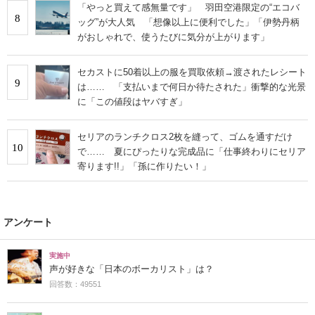
「やっと買えて感無量です」 羽田空港限定の“エコバ
8
ッグ”が大人気 「想像以上に便利でした」「伊勢丹柄
がおしゃれで、使うたびに気分が上がります」
セカストに50着以上の服を買取依頼→渡されたレシート
9
は…… 「支払いまで何日か待たされた」衝撃的な光景
に「この値段はヤバすぎ」
セリアのランチクロス2枚を縫って、ゴムを通すだけ
10
で…… 夏にぴったりな完成品に「仕事終わりにセリア
寄ります!!」「孫に作りたい！」
アンケート
実施中
声が好きな「日本のボーカリスト」は？
回答数：49551