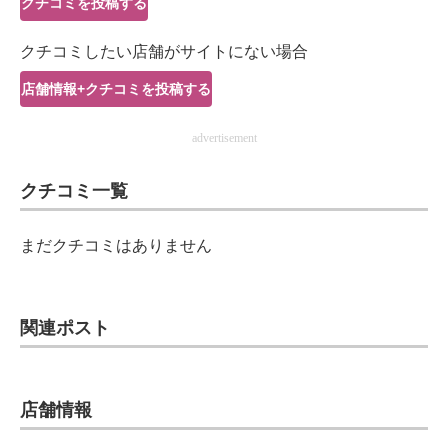
クチコミを投稿する
IT製品の技術・比較・事例
クチコミしたい店舗がサイトにない場合
製造業のIT導入・活用を支援
店舗情報+クチコミを投稿する
モノづくり技術者専門サイト
advertisement
エレクトロニクス専門サイト
クチコミ一覧
電子設計の基本と応用
エネルギーの専門メディア
まだクチコミはありません
建設×テクノロジーの最前線
ちょっと気になるネットの話題
関連ポスト
店舗情報