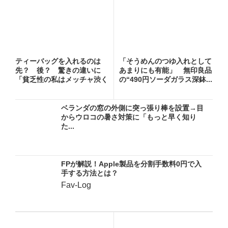
ティーバッグを入れるのは
「そうめんのつゆ入れとして
先？ 後？ 驚きの違いに
あまりにも有能」 無印良品
「貧乏性の私はメッチャ渋く
の“490円ソーダガラス深鉢...
なる方...
ベランダの窓の外側に突っ張り棒を設置→目
からウロコの暑さ対策に「もっと早く知り
た...
FPが解説！Apple製品を分割手数料0円で入
手する方法とは？
Fav-Log