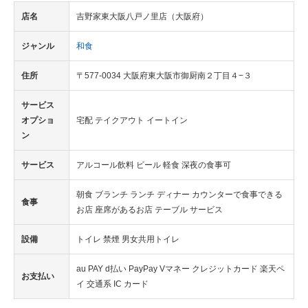
店名
吉野家東大阪八戸ノ里店（大阪府）
ジャンル
和食
住所
〒577-0034 大阪府東大阪市御厨南２丁目４−３
サービス
オプショ
宅配 テイクアウト イートイン
ン
サービス
アルコール飲料 ビール 軽食 深夜の食事可
朝食 ブランチ ランチ ディナー カウンターで食事できる
食事
お店 座席があるお店 テーブル サービス
設備
トイレ 禁煙 男女共用トイレ
au PAY d払い PayPay Vマネー クレジットカード 楽天ペ
お支払い
イ 交通系 IC カード