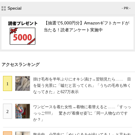
Special
- PR -
【抽選で5,000円分】Amazonギフトカードが
当たる！読者アンケート実施中
アクセスランキング
掛け毛布を半年ぶりにオキシ漬け→翌朝見たら…… 目
1
を疑う光景に「嘘だと言ってくれ」「うちの毛布も怖く
なってきた」と627万表示
ワンピースを着た女性→着物に着替えると……「すっっ
2
っっご!!!!!」 驚きの“着痩せ姿”に「同一人物なのです
か？」
散歩中、小学生に「ぬいぐるみが歩いてる！」と言われ