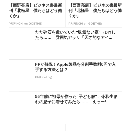
【西野亮廣】ビジネス書最新
【西野亮廣】ビジネス書最新
刊『北極星 僕たちはどう働
刊『北極星 僕たちはどう働
くか』
くか』
PR(FINCHI on GOETHE)
PR(FINCHI on GOETHE)
ただ砕石を敷いていた“味気ない庭”→DIYし
たら…… 雰囲気ガラリ「天才的なアイ...
FPが解説！Apple製品を分割手数料0円で入
手する方法とは？
PR(Fav-Log)
55年前に祖母が作った“子ども服”→令和生ま
れの息子に着せてみたら……「えっー!...