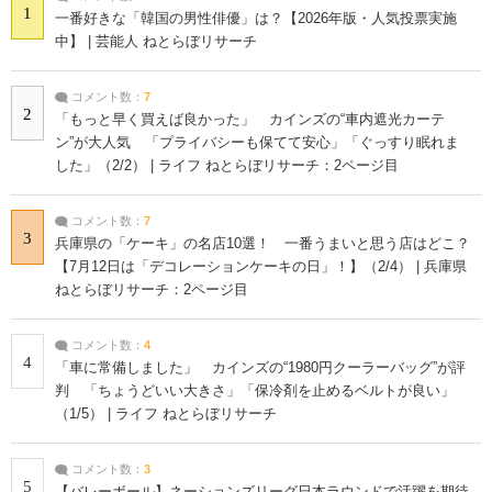
1
一番好きな「韓国の男性俳優」は？【2026年版・人気投票実施
中】 | 芸能人 ねとらぼリサーチ
コメント数：
7
2
「もっと早く買えば良かった」 カインズの“車内遮光カーテ
ン”が大人気 「プライバシーも保てて安心」「ぐっすり眠れま
した」（2/2） | ライフ ねとらぼリサーチ：2ページ目
コメント数：
7
3
兵庫県の「ケーキ」の名店10選！ 一番うまいと思う店はどこ？
【7月12日は「デコレーションケーキの日」！】（2/4） | 兵庫県
ねとらぼリサーチ：2ページ目
コメント数：
4
4
「車に常備しました」 カインズの“1980円クーラーバッグ”が評
判 「ちょうどいい大きさ」「保冷剤を止めるベルトが良い」
（1/5） | ライフ ねとらぼリサーチ
コメント数：
3
5
【バレーボール】ネーションズリーグ日本ラウンドで活躍を期待