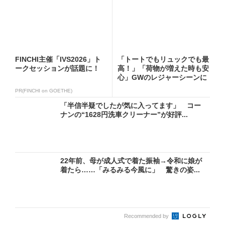
FINCHI主催「IVS2026」ト
「トートでもリュックでも最
ークセッションが話題に！
高！」「荷物が増えた時も安
心」GWのレジャーシーンに
お...
PR(FINCHI on GOETHE)
「半信半疑でしたが気に入ってます」 コー
ナンの“1628円洗車クリーナー”が好評...
22年前、母が成人式で着た振袖→令和に娘が
着たら……「みるみる今風に」 驚きの姿...
Recommended by