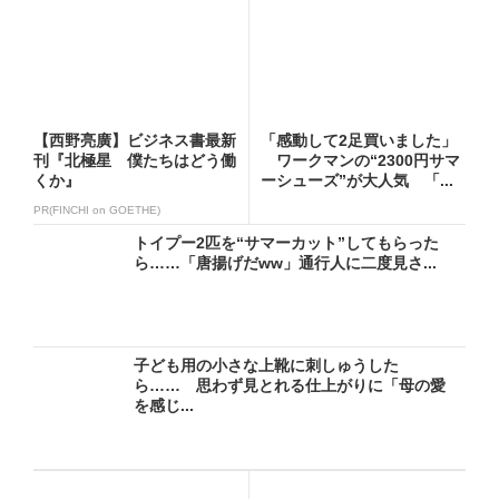
【西野亮廣】ビジネス書最新
「感動して2足買いました」
刊『北極星 僕たちはどう働
ワークマンの“2300円サマ
くか』
ーシューズ”が大人気 「...
PR(FINCHI on GOETHE)
トイプー2匹を“サマーカット”してもらった
ら……「唐揚げだww」通行人に二度見さ...
子ども用の小さな上靴に刺しゅうした
ら…… 思わず見とれる仕上がりに「母の愛
を感じ...