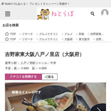
🎁 Switch 2もあたる！ プレゼントキャンペーン実施中！
ねとらぼメニュー
お店を検索
TOP
ニュース
TOP
>
リサーチ
>
グルメクチコミ
>
グルメ
>
和食
>
吉野家東大阪八戸ノ里店（大阪府）
エンタメ
クイズ
TOP
>
リサーチ
>
グルメクチコミ
>
大阪府
>
東大阪市
>
吉野家東大阪八戸ノ里店（大阪府）
グルメ
地域
吉野家東大阪八戸ノ里店（大阪府）
住まい
教育・育児
最寄り駅： 八戸ノ里駅
ジャンル：牛丼
動物
リサーチ
予算：夜:～￥999 昼:～￥999
クチコミを投稿する
会員記事
送る
メディア
注目記事を集めた総合ページ
ITの今と未来を見通す