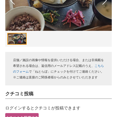
スマホと通信の最新トレンド
進化するPCとデバイスの未来
好きが集まる 比べて選べる
ビジネスと働き方のヒント
AI活用のいまが分かる
店舗／施設の画像や情報を提供いただける場合、または非掲載を
企業ITのトレンドを詳説
希望される場合は、返信用のメールアドレス記載のうえ、
こちら
のフォーム
で「ねとらぼ」にチェックを付けてご連絡ください。
経営リーダーのコミュニティ
※ご連絡は直接のご関係者様からのみとさせていただきます
マーケ×ITの今がよく分かる
クチコミ投稿
ITエンジニア向け専門サイト
ログインするとクチコミが投稿できます
企業向けIT製品の総合サイト