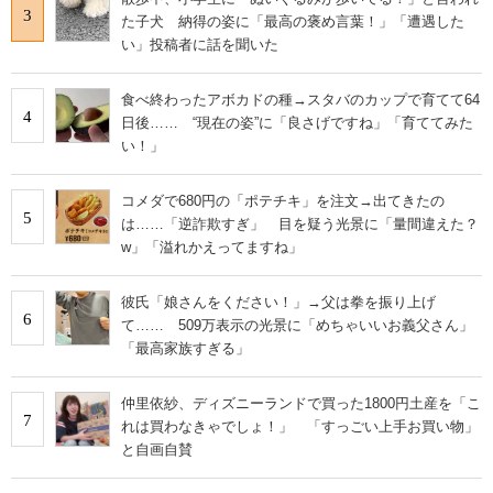
3
た子犬 納得の姿に「最高の褒め言葉！」「遭遇した
い」投稿者に話を聞いた
食べ終わったアボカドの種→スタバのカップで育てて64
4
日後…… “現在の姿”に「良さげですね」「育ててみた
い！」
コメダで680円の「ポテチキ」を注文→出てきたの
5
は……「逆詐欺すぎ」 目を疑う光景に「量間違えた？
w」「溢れかえってますね」
彼氏「娘さんをください！」→父は拳を振り上げ
6
て…… 509万表示の光景に「めちゃいいお義父さん」
「最高家族すぎる」
仲里依紗、ディズニーランドで買った1800円土産を「こ
7
れは買わなきゃでしょ！」 「すっごい上手お買い物」
と自画自賛