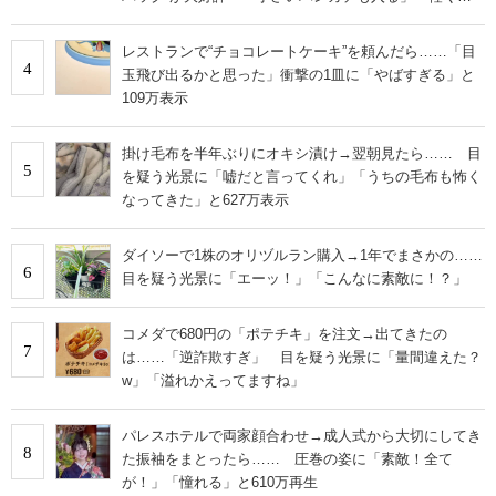
旅行でも活躍します
レストランで“チョコレートケーキ”を頼んだら……「目
4
玉飛び出るかと思った」衝撃の1皿に「やばすぎる」と
109万表示
掛け毛布を半年ぶりにオキシ漬け→翌朝見たら…… 目
5
を疑う光景に「嘘だと言ってくれ」「うちの毛布も怖く
なってきた」と627万表示
ダイソーで1株のオリヅルラン購入→1年でまさかの……
6
目を疑う光景に「エーッ！」「こんなに素敵に！？」
コメダで680円の「ポテチキ」を注文→出てきたの
7
は……「逆詐欺すぎ」 目を疑う光景に「量間違えた？
w」「溢れかえってますね」
パレスホテルで両家顔合わせ→成人式から大切にしてき
8
た振袖をまとったら…… 圧巻の姿に「素敵！全て
が！」「憧れる」と610万再生