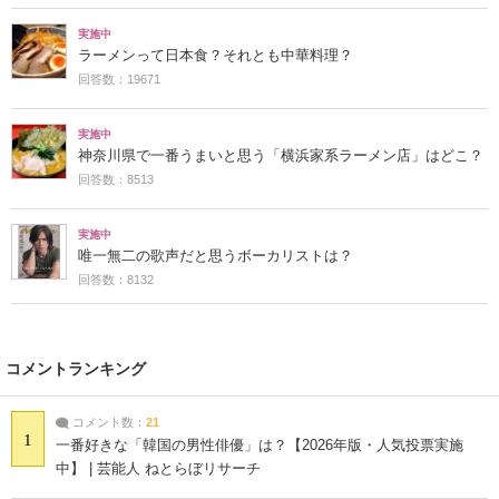
実施中
ラーメンって日本食？それとも中華料理？
回答数：19671
実施中
神奈川県で一番うまいと思う「横浜家系ラーメン店」はどこ？
回答数：8513
実施中
唯一無二の歌声だと思うボーカリストは？
回答数：8132
コメントランキング
コメント数：
21
1
一番好きな「韓国の男性俳優」は？【2026年版・人気投票実施
中】 | 芸能人 ねとらぼリサーチ