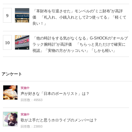
「革財布を引退させた」モンベルの“ミニ財布”が高評
9
価 「札入れ、小銭入れとして2つ使ってる」「軽くて
良い！」
「他の時計をする気がなくなる」G-SHOCKの“オールブ
10
ラック腕時計”が高評価 「ちらっと見ただけで確実に
視認」「実物の方がカッコいい」「しかも軽い」
アンケート
実施中
声が好きな「日本のボーカリスト」は？
回答数：49563
実施中
歌が上手だと思うホロライブのメンバーは？
回答数：23893