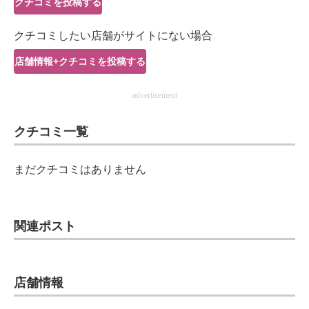
クチコミを投稿する
IT製品の技術・比較・事例
クチコミしたい店舗がサイトにない場合
製造業のIT導入・活用を支援
店舗情報+クチコミを投稿する
モノづくり技術者専門サイト
advertisement
エレクトロニクス専門サイト
クチコミ一覧
電子設計の基本と応用
エネルギーの専門メディア
まだクチコミはありません
建設×テクノロジーの最前線
ちょっと気になるネットの話題
関連ポスト
店舗情報