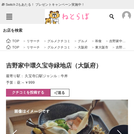
🎁 Switch 2もあたる！ プレゼントキャンペーン実施中！
ねとらぼメニュー
お店を検索
TOP
ニュース
TOP
>
リサーチ
>
グルメクチコミ
>
グルメ
>
和食
>
吉野家中環久宝寺緑地店（大阪府）
エンタメ
クイズ
TOP
>
リサーチ
>
グルメクチコミ
>
大阪府
>
東大阪市
>
吉野家中環久宝寺緑地店（大阪府）
グルメ
地域
吉野家中環久宝寺緑地店（大阪府）
住まい
教育・育児
最寄り駅： 久宝寺口駅
ジャンル：牛丼
動物
リサーチ
予算：昼:～￥999
クチコミを投稿する
会員記事
送る
メディア
注目記事を集めた総合ページ
ITの今と未来を見通す