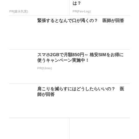
は？
PR(森永乳業)
PR(Fav-Log)
緊張するとなんで口が渇くの？ 医師が回答
スマホ2GBで月額850円～ 格安SIMをお得に
使うキャンペーン実施中！
PR(IIJmio)
肩こりを減らすにはどうしたらいいの？ 医
師が回答