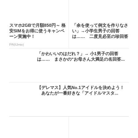
スマホ2GBで月額850円～ 格
「余を使って例文を作りなさ
安SIMをお得に使うキャンペ
い」→小学生男子の回答
ーン実施中！
は…… 二度見必至の珍回答
に「爆...
PR(IIJmio)
「かわいいのはだれ？」→ 小1男子の回答
は…… まさかの“お母さん大満足の名回答...
【デレマス】人気No.1アイドルを決めよう！
あなたが一番好きな「アイドルマスタ...