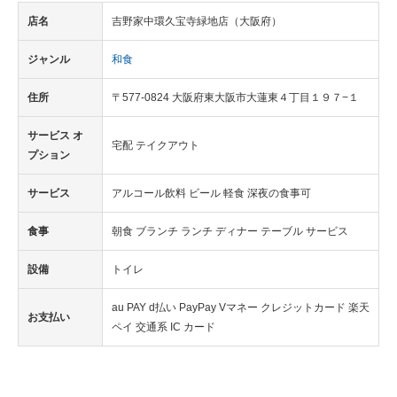
店名
吉野家中環久宝寺緑地店（大阪府）
ジャンル
和食
住所
〒577-0824 大阪府東大阪市大蓮東４丁目１９７−１
サービス オ
宅配 テイクアウト
プション
サービス
アルコール飲料 ビール 軽食 深夜の食事可
食事
朝食 ブランチ ランチ ディナー テーブル サービス
設備
トイレ
au PAY d払い PayPay Vマネー クレジットカード 楽天
お支払い
ペイ 交通系 IC カード