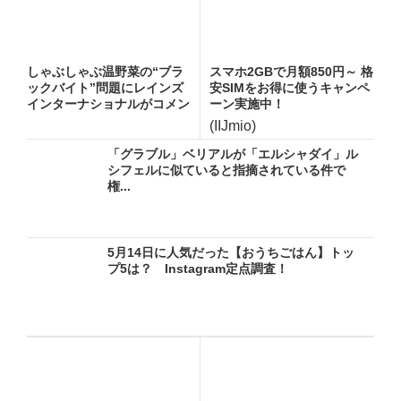
しゃぶしゃぶ温野菜の“ブラ
スマホ2GBで月額850円～ 格
ックバイト”問題にレインズ
安SIMをお得に使うキャンペ
インターナショナルがコメン
ーン実施中！
ト...
(IIJmio)
「グラブル」ベリアルが「エルシャダイ」ル
シフェルに似ていると指摘されている件で
権...
5月14日に人気だった【おうちごはん】トッ
プ5は？ Instagram定点調査！