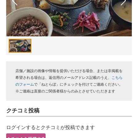
スマホと通信の最新トレンド
進化するPCとデバイスの未来
好きが集まる 比べて選べる
ビジネスと働き方のヒント
AI活用のいまが分かる
店舗／施設の画像や情報を提供いただける場合、または非掲載を
企業ITのトレンドを詳説
希望される場合は、返信用のメールアドレス記載のうえ、
こちら
のフォーム
で「ねとらぼ」にチェックを付けてご連絡ください。
経営リーダーのコミュニティ
※ご連絡は直接のご関係者様からのみとさせていただきます
マーケ×ITの今がよく分かる
クチコミ投稿
ITエンジニア向け専門サイト
ログインするとクチコミが投稿できます
企業向けIT製品の総合サイト