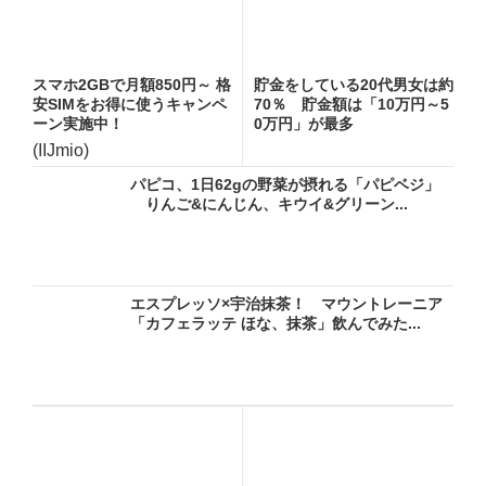
スマホ2GBで月額850円～ 格
貯金をしている20代男女は約
安SIMをお得に使うキャンペ
70％ 貯金額は「10万円～5
ーン実施中！
0万円」が最多
(IIJmio)
パピコ、1日62gの野菜が摂れる「パピベジ」
りんご&にんじん、キウイ&グリーン...
エスプレッソ×宇治抹茶！ マウントレーニア
「カフェラッテ ほな、抹茶」飲んでみた...