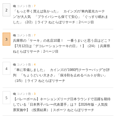
コメント数：
7
2
「もっと早く買えば良かった」 カインズの“車内遮光カーテ
ン”が大人気 「プライバシーも保てて安心」「ぐっすり眠れま
した」（2/2） | ライフ ねとらぼリサーチ：2ページ目
コメント数：
7
3
兵庫県の「ケーキ」の名店10選！ 一番うまいと思う店はどこ？
【7月12日は「デコレーションケーキの日」！】（2/4） | 兵庫県
ねとらぼリサーチ：2ページ目
コメント数：
4
4
「車に常備しました」 カインズの“1980円クーラーバッグ”が評
判 「ちょうどいい大きさ」「保冷剤を止めるベルトが良い」
（1/5） | ライフ ねとらぼリサーチ
コメント数：
3
5
【バレーボール】ネーションズリーグ日本ラウンドで活躍を期待
している「日本男子バレー代表選手」は？【2026年版・人気投
票実施中】（投票結果） | スポーツ ねとらぼリサーチ