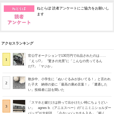
ねとらぼ 読者アンケートにご協力をお願いし
ます
アクセスランキング
官公庁オークションで130万円で出品されたのは……
1
「えっ!?」 “驚きの光景”に「こんなの売ってるん
だ!?」「マジか」
散歩中、小学生に「ぬいぐるみが歩いてる！」と言われ
2
た子犬 納得の姿に「最高の褒め言葉！」「遭遇した
い」投稿者に話を聞いた
「スマホと鍵だけは持って出かけたい時にちょうどい
3
い」 agnes b.（アニエスべー）の“ミニミニショルダー
バッグ”が大好評 「小さいハンカチも入る」「軽くて