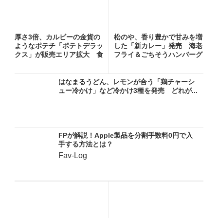
厚さ3倍、カルビーの金貨の
松のや、香り豊かで甘みを増
ようなポテチ「ポテトデラッ
した「新カレー」発売 海老
クス」が販売エリア拡大 食
フライ＆ごちそうハンバーグ
べ...
カ...
はなまるうどん、レモンが合う「鶏チャーシ
ュー冷かけ」など冷かけ3種を発売 どれが...
FPが解説！Apple製品を分割手数料0円で入
手する方法とは？
Fav-Log