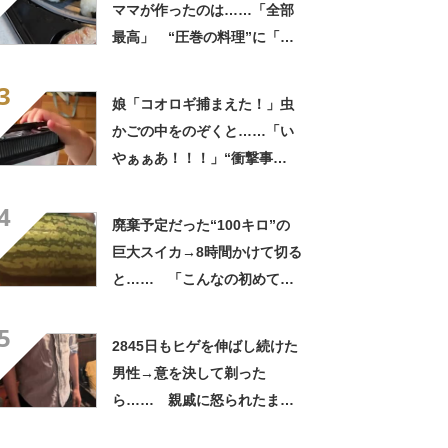
ママが作ったのは……「全部
最高」 “圧巻の料理”に「う
っひょ～！」「勝手におっじ
3
ゃまっしまーーす！」
娘「コオロギ捕まえた！」虫
かごの中をのぞくと……「い
やぁぁあ！！！」“衝撃事
実”が160万再生「知らぬが
4
仏」
廃棄予定だった“100キロ”の
巨大スイカ→8時間かけて切る
と…… 「こんなの初めて見
た」まさかの中身が450万再
5
生「すごすぎやろw」
2845日もヒゲを伸ばし続けた
男性→意を決して剃った
ら…… 親戚に怒られたまさ
かの理由に「えぇwwwそんな