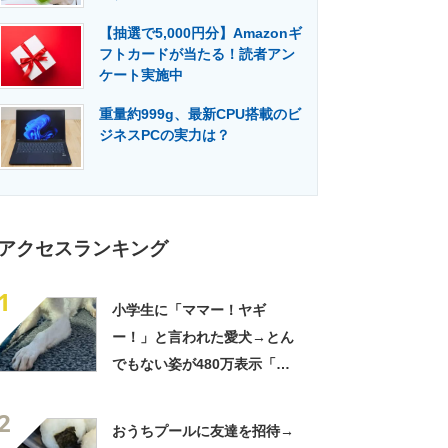
門メディア
建設×テクノロジーの最前線
【抽選で5,000円分】Amazonギ
フトカードが当たる！読者アン
ケート実施中
重量約999g、最新CPU搭載のビ
ジネスPCの実力は？
アクセスランキング
1
小学生に「ママー！ヤギ
ー！」と言われた愛犬→とん
でもない姿が480万表示「ど
う見ても犬ですけど？って顔
2
してる」「ストレス消え去っ
おうちプールに友達を招待→
た」