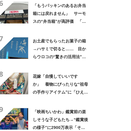
6
ぁ」「どんまいです」
「もうパッキンのあるお弁当
箱には戻れません」 サーモ
スの“弁当箱”が高評価 「想
像以上に洗いやすい」「ご飯
7
もへばりつかない」
お土産でもらったお菓子の箱
→ハサミで切ると…… 目か
らウロコの“驚きの活用法”に
「知らなかった…」「発想力
8
が羨ましい」
花嫁「自慢していいです
か」 着物にぴったりな“祖母
の手作りアイテム”に「ひえ
ー！」「センスが素晴らし
9
い」「モデルさんかと」
「映画ちいかわ」鑑賞前の楽
しそうな子どもたち→“鑑賞後
の様子”に2900万表示「そう