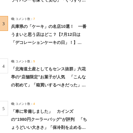
ライバシーも保てて安心」「ぐっすり眠
れました」（2/2） | ライフ ねとらぼリ
サーチ：2ページ目
コメント数：
7
3
兵庫県の「ケーキ」の名店10選！ 一番
うまいと思う店はどこ？【7月12日は
「デコレーションケーキの日」！】
（2/4） | 兵庫県 ねとらぼリサーチ：2ペ
ージ目
コメント数：
5
4
「北海道土産としてもセンス抜群」六花
亭の“店舗限定”お菓子が人気 「こんな
の初めて」「箱買いするべきだった」
（1/2） | 北海道 ねとらぼリサーチ
コメント数：
4
5
「車に常備しました」 カインズ
の“1980円クーラーバッグ”が評判 「ち
ょうどいい大きさ」「保冷剤を止めるベ