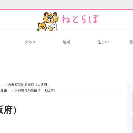
グルメ
地域
住まい
と未来を見通す
スマホと通信の最新トレンド
進化するPCとデ
のいまが分かる
企業ITのトレンドを詳説
経営リーダーの
食
>
吉野家鴻池新田店（大阪府）
大阪市
>
吉野家鴻池新田店（大阪府）
阪府）
T製品の総合サイト
IT製品の技術・比較・事例
製造業のIT導入