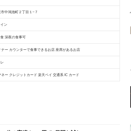
東大阪市中鴻池町２丁目１−７
トイン
軽食 深夜の食事可
ディナー カウンターで食事できるお店 座席があるお店
イレ
ay Vマネー クレジットカード 楽天ペイ 交通系 IC カード