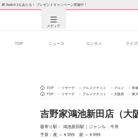
🎁 Switch 2もあたる！ プレゼントキャンペーン実施中！
メディア
TOP
ニュース
エンタメ
クイズ
注目記事を集めた総合ページ
ITの今
ビジネスと働き方のヒント
AI活用
TOP
>
リサーチ
>
グルメクチコミ
>
グルメ
>
和
TOP
>
リサーチ
>
グルメクチコミ
>
大阪府
>
東
吉野家鴻池新田店（大
ITエンジニア向け専門サイト
企業向けI
最寄り駅： 鴻池新田駅
｜
ジャンル：牛丼
予算：夜:～￥999 昼:～￥999