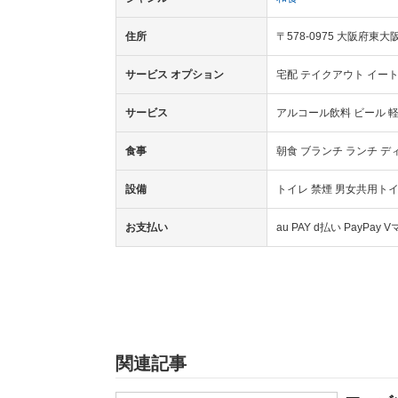
住所
〒578-0975 大阪府
サービス オプション
宅配 テイクアウト イー
サービス
アルコール飲料 ビール 
食事
朝食 ブランチ ランチ 
設備
トイレ 禁煙 男女共用ト
お支払い
au PAY d払い PayP
関連記事