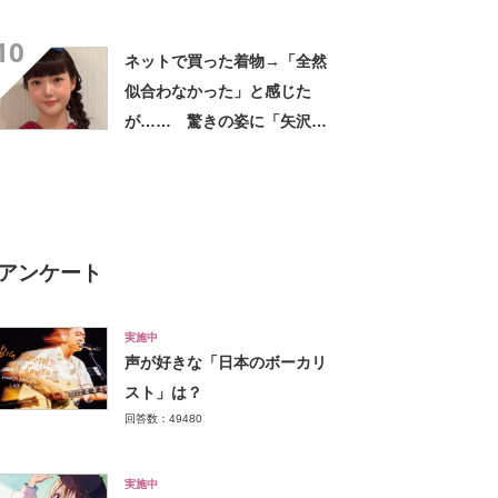
なるわなw」「分かるよ」
10
「いったい何が」
ネットで買った着物→「全然
似合わなかった」と感じた
が…… 驚きの姿に「矢沢あ
い作品から飛び出してきたの
かと」「どんどん着てほし
い」
アンケート
実施中
声が好きな「日本のボーカリ
スト」は？
回答数：49480
実施中