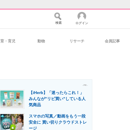
検索
ログイン
教育・育児
動物
リサーチ
会員記事
バイスの未来
好きが集まる 比べて選べる
コミュニティ
マーケ×ITの今がよく分かる
- PR -
【iHerb】「迷ったらこれ！」
みんなが"リピ買い"している人
気商品
・活用を支援
スマホの写真／動画をもう一段
安全に 買い切りクラウドストレ
ージ