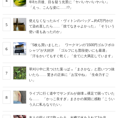
4
年8カ月後、目を疑う光景に「ヤバいヤバいヤバい」
「えっ、こんな姿に……!?」
使えなくなったルイ・ヴィトンのバッグ→約4万円かけ
5
て染め直したら……「捨てなきゃよかった」「そういう
使い道もあったのか」
「5枚も買いました」 ワークマンの“1500円ゴルフポロ
6
シャツ”が大好評 「ゴルフにも普段使いにも最適」
「汗をかいてもすぐ乾く」「全てに大満足しています」
草刈り中に見つけた葉っぱ→「まさかな」と思いつつ抜
7
いたら…… 驚きの正体に「お宝やね」「生命力すご
い」
ライブに行く道中でサンダルが崩壊→裸足で困っていた
8
ら…… 「かっこ良すぎ」まさかの展開に感動「こうい
う人に私もなりたい」
友人の田んぼで取った土→水槽で水を入れて3カ月