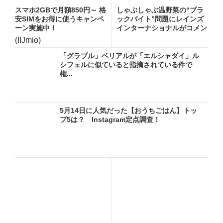
スマホ2GBで月額850円～ 格
しゃぶしゃぶ温野菜の“ブラ
安SIMをお得に使うキャンペ
ックバイト”問題にレインズ
ーン実施中！
インターナショナルがコメン
ト...
(IIJmio)
「グラブル」ベリアルが「エルシャダイ」ル
シフェルに似ていると指摘されている件で
権...
5月14日に人気だった【おうちごはん】トッ
プ5は？ Instagram定点調査！