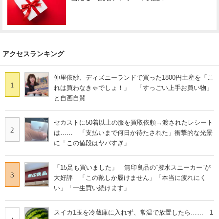
アクセスランキング
仲里依紗、ディズニーランドで買った1800円土産を「こ
1
れは買わなきゃでしょ！」 「すっごい上手お買い物」
と自画自賛
セカストに50着以上の服を買取依頼→渡されたレシート
2
は…… 「支払いまで何日か待たされた」衝撃的な光景
に「この値段はヤバすぎ」
「15足も買いました」 無印良品の“撥水スニーカー”が
3
大好評 「この靴しか履けません」「本当に疲れにく
い」「一生買い続けます」
スイカ1玉を冷蔵庫に入れず、常温で放置したら…… 1