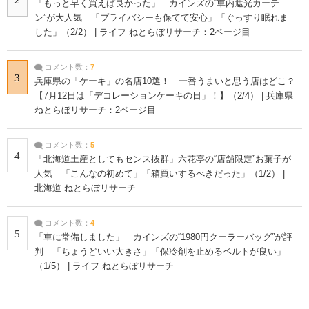
「もっと早く買えば良かった」 カインズの“車内遮光カーテ
ン”が大人気 「プライバシーも保てて安心」「ぐっすり眠れま
した」（2/2） | ライフ ねとらぼリサーチ：2ページ目
コメント数：
7
3
兵庫県の「ケーキ」の名店10選！ 一番うまいと思う店はどこ？
【7月12日は「デコレーションケーキの日」！】（2/4） | 兵庫県
ねとらぼリサーチ：2ページ目
コメント数：
5
4
「北海道土産としてもセンス抜群」六花亭の“店舗限定”お菓子が
人気 「こんなの初めて」「箱買いするべきだった」（1/2） |
北海道 ねとらぼリサーチ
コメント数：
4
5
「車に常備しました」 カインズの“1980円クーラーバッグ”が評
判 「ちょうどいい大きさ」「保冷剤を止めるベルトが良い」
（1/5） | ライフ ねとらぼリサーチ