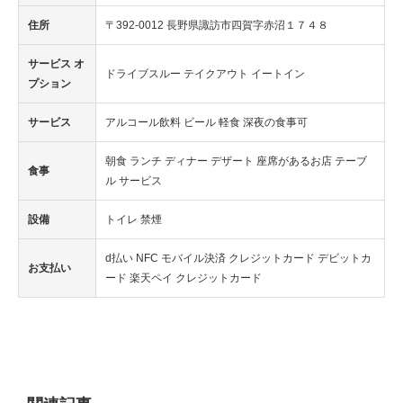
住所
〒392-0012 長野県諏訪市四賀字赤沼１７４８
サービス オ
ドライブスルー テイクアウト イートイン
プション
サービス
アルコール飲料 ビール 軽食 深夜の食事可
朝食 ランチ ディナー デザート 座席があるお店 テーブ
食事
ル サービス
設備
トイレ 禁煙
d払い NFC モバイル決済 クレジットカード デビットカ
お支払い
ード 楽天ペイ クレジットカード