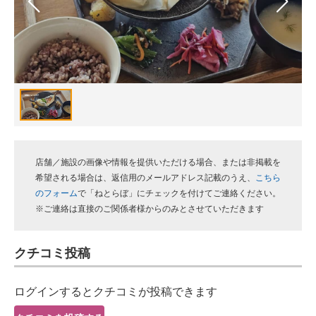
スマホと通信の最新トレンド
進化するPCとデバイスの未来
好きが集まる 比べて選べる
ビジネスと働き方のヒント
AI活用のいまが分かる
店舗／施設の画像や情報を提供いただける場合、または非掲載を
企業ITのトレンドを詳説
希望される場合は、返信用のメールアドレス記載のうえ、
こちら
のフォーム
で「ねとらぼ」にチェックを付けてご連絡ください。
経営リーダーのコミュニティ
※ご連絡は直接のご関係者様からのみとさせていただきます
マーケ×ITの今がよく分かる
クチコミ投稿
ITエンジニア向け専門サイト
ログインするとクチコミが投稿できます
企業向けIT製品の総合サイト