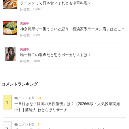
ラーメンって日本食？それとも中華料理？
回答数：19660
実施中
神奈川県で一番うまいと思う「横浜家系ラーメン店」はどこ？
回答数：8509
実施中
唯一無二の歌声だと思うボーカリストは？
回答数：8108
コメントランキング
コメント数：
21
1
一番好きな「韓国の男性俳優」は？【2026年版・人気投票実施
中】 | 芸能人 ねとらぼリサーチ
コメント数：
7
2