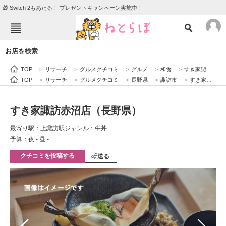
🎁 Switch 2もあたる！ プレゼントキャンペーン実施中！
ねとらぼメニュー
お店を検索
TOP
ニュース
TOP
>
リサーチ
>
グルメクチコミ
>
グルメ
>
和食
>
すき家諏訪赤沼店（長野県）
エンタメ
クイズ
TOP
>
リサーチ
>
グルメクチコミ
>
長野県
>
諏訪市
>
すき家諏訪赤沼店（長野県）
グルメ
地域
すき家諏訪赤沼店（長野県）
住まい
教育・育児
最寄り駅：上諏訪駅
ジャンル：牛丼
動物
リサーチ
予算：夜:‐ 昼:‐
クチコミを投稿する
会員記事
送る
メディア
注目記事を集めた総合ページ
ITの今と未来を見通す