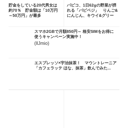
貯金をしている20代男女は
パピコ、1日62gの野菜が摂
約70％ 貯金額は「10万円
れる「パピベジ」 りんご&
～50万円」が最多
にんじん、キウイ&グリー
ン...
スマホ2GBで月額850円～ 格安SIMをお得に
使うキャンペーン実施中！
(IIJmio)
エスプレッソ×宇治抹茶！ マウントレーニア
「カフェラッテ ほな、抹茶」飲んでみた...