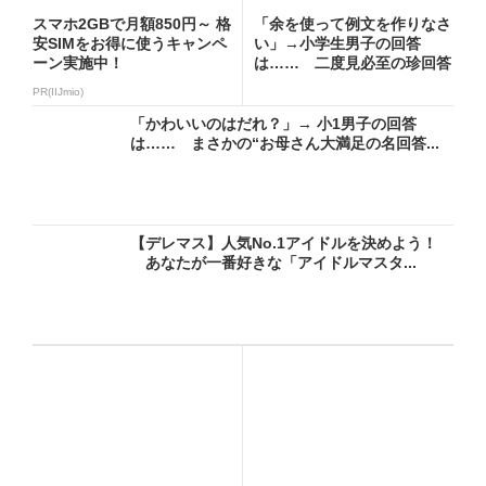
スマホ2GBで月額850円～ 格
「余を使って例文を作りなさ
安SIMをお得に使うキャンペ
い」→小学生男子の回答
ーン実施中！
は…… 二度見必至の珍回答
に「爆...
PR(IIJmio)
「かわいいのはだれ？」→ 小1男子の回答
は…… まさかの“お母さん大満足の名回答...
【デレマス】人気No.1アイドルを決めよう！
あなたが一番好きな「アイドルマスタ...