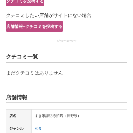
クチコミを投稿する
IT製品の技術・比較・事例
クチコミしたい店舗がサイトにない場合
製造業のIT導入・活用を支援
店舗情報+クチコミを投稿する
モノづくり技術者専門サイト
advertisement
エレクトロニクス専門サイト
クチコミ一覧
電子設計の基本と応用
エネルギーの専門メディア
まだクチコミはありません
建設×テクノロジーの最前線
ちょっと気になるネットの話題
店舗情報
店名
すき家諏訪赤沼店（長野県）
ジャンル
和食