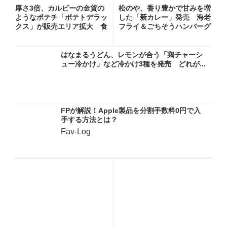
厚さ3倍、カルビーの金貨の
松のや、香り豊かで甘みを増
ようなポテチ「ポテトデラッ
した「新カレー」発売 海老
クス」が販売エリア拡大 食
フライ＆ごちそうハンバーグ
べ...
カ...
はなまるうどん、レモンが合う「鶏チャーシ
ュー冷かけ」など冷かけ3種を発売 どれが...
FPが解説！Apple製品を分割手数料0円で入
手する方法とは？
Fav-Log