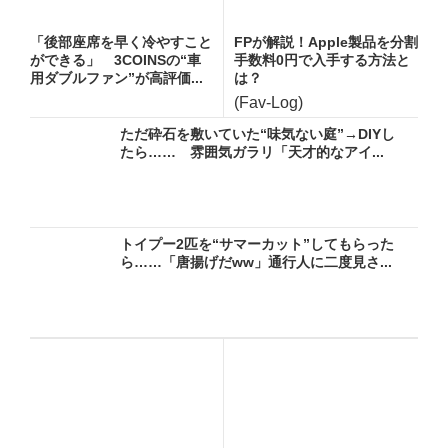
「後部座席を早く冷やすこと
FPが解説！Apple製品を分割
ができる」 3COINSの“車
手数料0円で入手する方法と
用ダブルファン”が高評価...
は？
(Fav-Log)
ただ砕石を敷いていた“味気ない庭”→DIYし
たら…… 雰囲気ガラリ「天才的なアイ...
トイプー2匹を“サマーカット”してもらった
ら……「唐揚げだww」通行人に二度見さ...