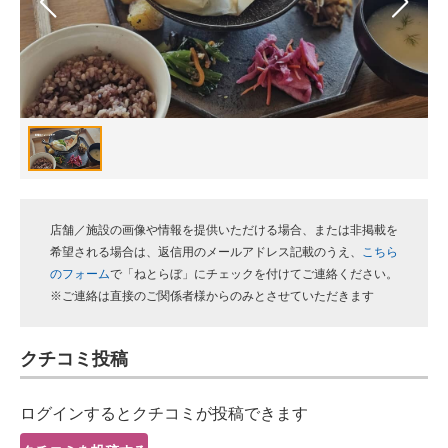
スマホと通信の最新トレンド
進化するPCとデバイスの未来
好きが集まる 比べて選べる
ビジネスと働き方のヒント
AI活用のいまが分かる
店舗／施設の画像や情報を提供いただける場合、または非掲載を
企業ITのトレンドを詳説
希望される場合は、返信用のメールアドレス記載のうえ、
こちら
のフォーム
で「ねとらぼ」にチェックを付けてご連絡ください。
経営リーダーのコミュニティ
※ご連絡は直接のご関係者様からのみとさせていただきます
マーケ×ITの今がよく分かる
クチコミ投稿
ITエンジニア向け専門サイト
ログインするとクチコミが投稿できます
企業向けIT製品の総合サイト