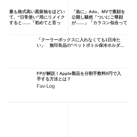
最も格式高い黒留袖をほどい
「急に」Ado、MVで素顔を
て、“日常使い”用にリメイク
公開し騒然「ついにご尊顔
すると……「初めてと言っ
が……」「カラコン似合って
て...
る...
「クーラーボックスに入れなくても1日冷た
い」 無印良品の“ペットボトル保冷ホルダ...
FPが解説！Apple製品を分割手数料0円で入
手する方法とは？
Fav-Log