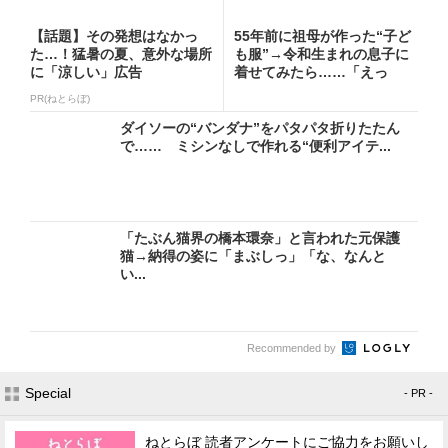
【話題】その発想はなかっ
55年前に祖母が作った“子ど
た…！猛暑の夏、意外な場所
も服”→令和生まれの息子に
に「涼しい」広告
着せてみたら……「えっ
ー!...
PR(ねとらぼ)
ダイソーの“バンダナ”をパタパタ折りたたん
で…… ミシンなしで作れる“便利アイテ...
「たぶん猫界の橋本環奈」と言われた元保護
猫→納得の姿に「まぶしっ」「な、なんと
い...
Recommended by
Special
- PR -
ねとらぼ 読者アンケートにご協力をお願いし