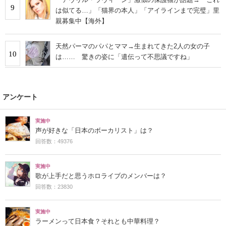
9
は似てる…」「猫界の本人」「アイラインまで完璧」里
親募集中【海外】
天然パーマのパパとママ→生まれてきた2人の女の子
10
は…… 驚きの姿に「遺伝って不思議ですね」
アンケート
実施中
声が好きな「日本のボーカリスト」は？
回答数：49376
実施中
歌が上手だと思うホロライブのメンバーは？
回答数：23830
実施中
ラーメンって日本食？それとも中華料理？