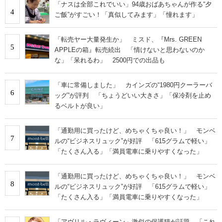
「ナスは全部これでいい」94歳おばあちゃんが作る“夕
4
ご飯”がすごい！「真似してみます」「憧れます」
「転売ヤー大量発生か」 ミスド、『Mrs. GREEN
5
APPLEの箱』転売続出 「情けないと思わないのか
な」「呆れるわ」 2500円での出品も
「車に常備しました」 カインズの“1980円クーラーバ
6
ッグ”が評判 「ちょうどいい大きさ」「保冷剤を止め
るベルトが良い」
「通勤用に買ったけど、めちゃくちゃ良い！」 モンベ
7
ルの“ビジネスリュック”が好評 「615グラムで軽い」
「たくさん入る」「満員電車に乗りやすくなった」
「通勤用に買ったけど、めちゃくちゃ良い！」 モンベ
8
ルの“ビジネスリュック”が好評 「615グラムで軽い」
「たくさん入る」「満員電車に乗りやすくなった」
「アヴリル・ラヴィーン」激似の保護猫が話題→「これ