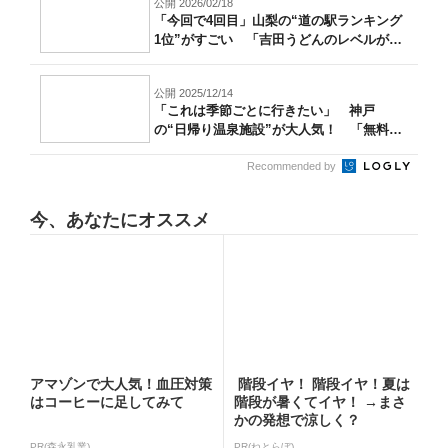
公開 2026/02/18
「今回で4回目」山梨の“道の駅ランキング
1位”がすごい 「吉田うどんのレベルが
高...
公開 2025/12/14
「これは季節ごとに行きたい」 神戸
の“日帰り温泉施設”が大人気！ 「無料送
迎バス...
Recommended by
今、あなたにオススメ
アマゾンで大人気！血圧対策
階段イヤ！ 階段イヤ！夏は
はコーヒーに足してみて
階段が暑くてイヤ！ →まさ
かの発想で涼しく？
PR(森永乳業)
PR(ねとらぼ)