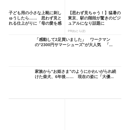
子ども用の小さな上靴に刺し
【思わず見ちゃう！】猛暑の
ゅうしたら…… 思わず見と
東京、駅の階段が驚きのビジ
れる仕上がりに「母の愛を感
ュアルになり話題に
じ...
PR(ねとらぼ)
「感動して2足買いました」 ワークマン
の“2300円サマーシューズ”が大人気 「...
家族から“お姫さま”のようにかわいがられ続
けた柴犬、6年後…… 現在の姿に「大優...