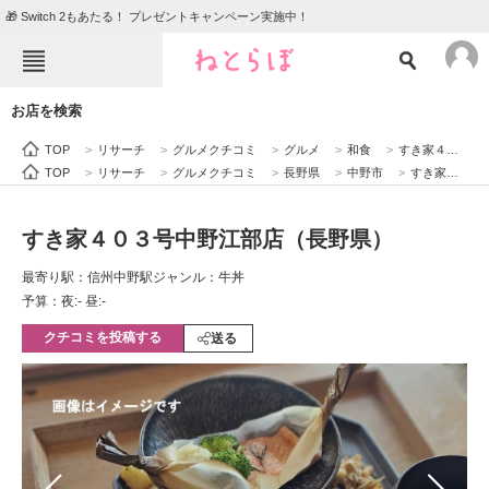
🎁 Switch 2もあたる！ プレゼントキャンペーン実施中！
ねとらぼメニュー
お店を検索
TOP
ニュース
TOP
>
リサーチ
>
グルメクチコミ
>
グルメ
>
和食
>
すき家４０３号中野江部店（長野県）
エンタメ
クイズ
TOP
>
リサーチ
>
グルメクチコミ
>
長野県
>
中野市
>
すき家４０３号中野江部店（長野県）
グルメ
地域
すき家４０３号中野江部店（長野県）
住まい
教育・育児
最寄り駅：信州中野駅
ジャンル：牛丼
動物
リサーチ
予算：夜:‐ 昼:‐
クチコミを投稿する
会員記事
送る
メディア
注目記事を集めた総合ページ
ITの今と未来を見通す