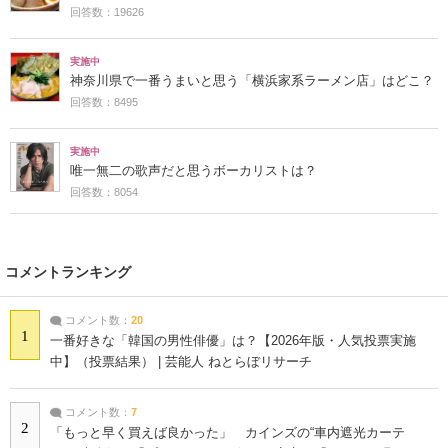
回答数：19626
実施中
神奈川県で一番うまいと思う「横浜家系ラーメン店」はどこ？
回答数：8495
実施中
唯一無二の歌声だと思うボーカリストは？
回答数：8054
コメントランキング
コメント数：
20
1
一番好きな「韓国の男性俳優」は？【2026年版・人気投票実施
中】（投票結果） | 芸能人 ねとらぼリサーチ
コメント数：
7
2
「もっと早く買えば良かった」 カインズの“車内遮光カーテ