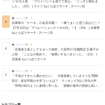
ン”が大人気 「プライバシーも保てて安心」「ぐっすり眠れま
した」（2/2） | ライフ ねとらぼリサーチ：2ページ目
コメント数：
7
3
兵庫県の「ケーキ」の名店10選！ 一番うまいと思う店はどこ？
【7月12日は「デコレーションケーキの日」！】（2/4） | 兵庫県
ねとらぼリサーチ：2ページ目
コメント数：
5
4
「北海道土産としてもセンス抜群」六花亭の“店舗限定”お菓子が
人気 「こんなの初めて」「箱買いするべきだった」（1/2） |
北海道 ねとらぼリサーチ
コメント数：
3
5
「子供ができたら通わせたい」 今後発展していきそうな“関関
同立・産近甲龍の大学”といえば？ ランキング1位に学生の声
「学問の街のように多様に学べる」「就職や進学の実績も高い」
| 大学 ねとらぼリサーチ
カテゴリ一覧