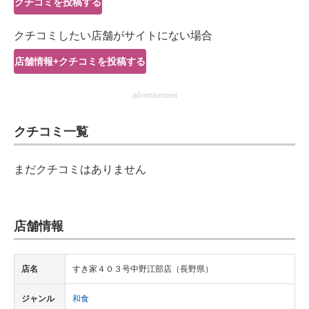
クチコミを投稿する
IT製品の技術・比較・事例
クチコミしたい店舗がサイトにない場合
製造業のIT導入・活用を支援
店舗情報+クチコミを投稿する
モノづくり技術者専門サイト
advertisement
エレクトロニクス専門サイト
クチコミ一覧
電子設計の基本と応用
エネルギーの専門メディア
まだクチコミはありません
建設×テクノロジーの最前線
ちょっと気になるネットの話題
店舗情報
店名
すき家４０３号中野江部店（長野県）
ジャンル
和食