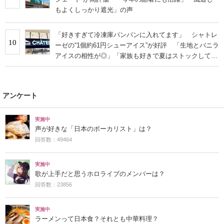
もよくしっかり遮光」の声
「好きすぎて冷凍庫パンパンに入れてます」 シャトレ
10
ーゼの“1個約61円シューアイス”が好評 「生地とバニラ
アイスの相性が◎」「家族も好きで夏はストックして
る」
アンケート
実施中
声が好きな「日本のボーカリスト」は？
回答数：49464
実施中
歌が上手だと思うホロライブのメンバーは？
回答数：23856
実施中
ラーメンって日本食？それとも中華料理？