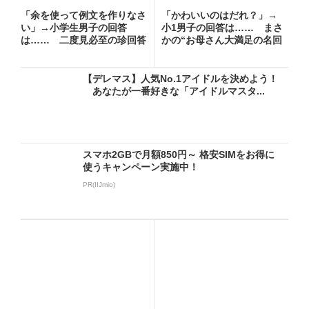
「余を使って例文を作りなさ
「かわいいのはだれ？」→
い」→小学生男子の回答
小1男子の回答は…… まさ
は…… 二度見必至の珍回答
かの“お母さん大満足の名回
に「爆...
答...
【デレマス】人気No.1アイドルを決めよう！
あなたが一番好きな「アイドルマスタ...
スマホ2GBで月額850円～ 格安SIMをお得に
使うキャンペーン実施中！
PR(IIJmio)