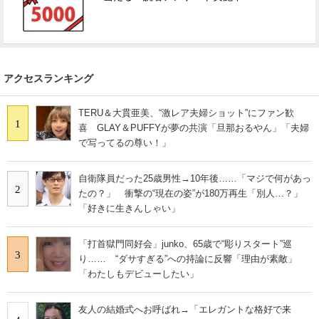
アクセスランキング
TERU＆大貫亜美、“激レア夫婦ショット”にファン歓
1
喜 GLAY＆PUFFYが夢の共演「旦那おるやん」「夫婦
で写ってるの尊い！」
自衛隊員だった25歳男性→10年後……「マジで何があっ
2
たの？」 衝撃の“現在の姿”が180万再生「別人…？」
「好きに生きんしゃい」
「打首獄門同好会」junko、65歳で“彫りスタート”巡
3
り…… “ダサすぎる”への持論に反響「理由が素敵」
「わたしもデビューしたい」
友人の結婚式へお呼ばれ→「エレガントな格好で来