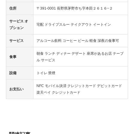
住所
〒391-0001 長野県茅野市ち字本田２６１６−２
サービス オ
宅配 ドライブスルー テイクアウト イートイン
プション
サービス
アルコール飲料 コーヒー ビール 軽食 深夜の食事可
朝食 ランチ ディナー デザート 座席があるお店 テーブ
食事
ル サービス
設備
トイレ 禁煙
NFC モバイル決済 クレジットカード デビットカード
お支払い
楽天ペイ クレジットカード