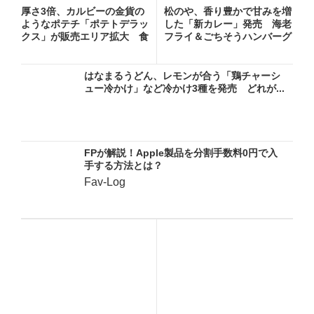
厚さ3倍、カルビーの金貨の
松のや、香り豊かで甘みを増
ようなポテチ「ポテトデラッ
した「新カレー」発売 海老
クス」が販売エリア拡大 食
フライ＆ごちそうハンバーグ
べ...
カ...
はなまるうどん、レモンが合う「鶏チャーシ
ュー冷かけ」など冷かけ3種を発売 どれが...
FPが解説！Apple製品を分割手数料0円で入
手する方法とは？
Fav-Log