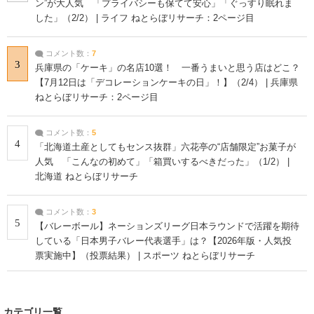
ン”が大人気 「プライバシーも保てて安心」「ぐっすり眠れま
した」（2/2） | ライフ ねとらぼリサーチ：2ページ目
コメント数：
7
3
兵庫県の「ケーキ」の名店10選！ 一番うまいと思う店はどこ？
【7月12日は「デコレーションケーキの日」！】（2/4） | 兵庫県
ねとらぼリサーチ：2ページ目
コメント数：
5
4
「北海道土産としてもセンス抜群」六花亭の“店舗限定”お菓子が
人気 「こんなの初めて」「箱買いするべきだった」（1/2） |
北海道 ねとらぼリサーチ
コメント数：
3
5
【バレーボール】ネーションズリーグ日本ラウンドで活躍を期待
している「日本男子バレー代表選手」は？【2026年版・人気投
票実施中】（投票結果） | スポーツ ねとらぼリサーチ
カテゴリ一覧