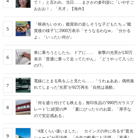
4
て！」と言われ、当日……まさかの参列姿に「いやすご
おおお！」「天才」【海外】
「映画ちいかわ」鑑賞前の楽しそうな子どもたち→“鑑
5
賞後の様子”に2900万表示「そうなるわなw」「分かる
よ」「いったい何が」
車に乗ろうとしたら、ドアに…… 衝撃の光景が130万
6
表示「普通に乗って走ってたやん」「どうやって入った
の!?」
電線にとまる鳥をふと見たら……「うわぁああ」偶然撮
7
れてしまった“光景”が92万再生「自然は過酷」
「何を盛り付けても映える」無印良品の“990円ガラスプ
8
レート”に絶賛の声 「夏にぴったりのお皿」「厚手な
ので安定感ある」
「4度くらい違いました」 カインズの外に吊るす“遮光
9
シェード”が高評価 「今年の酷暑にも活躍」「風通し