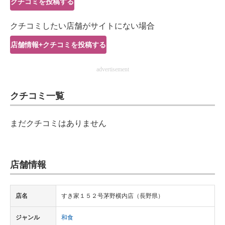
クチコミを投稿する
IT製品の技術・比較・事例
クチコミしたい店舗がサイトにない場合
製造業のIT導入・活用を支援
店舗情報+クチコミを投稿する
モノづくり技術者専門サイト
advertisement
エレクトロニクス専門サイト
クチコミ一覧
電子設計の基本と応用
エネルギーの専門メディア
まだクチコミはありません
建設×テクノロジーの最前線
ちょっと気になるネットの話題
店舗情報
店名
すき家１５２号茅野横内店（長野県）
ジャンル
和食