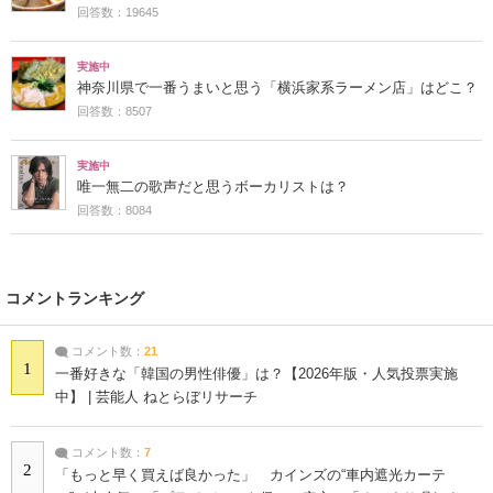
回答数：19645
実施中
神奈川県で一番うまいと思う「横浜家系ラーメン店」はどこ？
回答数：8507
実施中
唯一無二の歌声だと思うボーカリストは？
回答数：8084
コメントランキング
コメント数：
21
1
一番好きな「韓国の男性俳優」は？【2026年版・人気投票実施
中】 | 芸能人 ねとらぼリサーチ
コメント数：
7
2
「もっと早く買えば良かった」 カインズの“車内遮光カーテ