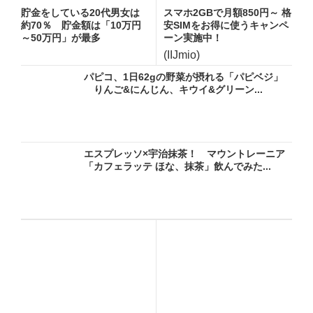
貯金をしている20代男女は
スマホ2GBで月額850円～ 格
約70％ 貯金額は「10万円
安SIMをお得に使うキャンペ
～50万円」が最多
ーン実施中！
(IIJmio)
パピコ、1日62gの野菜が摂れる「パピベジ」
りんご&にんじん、キウイ&グリーン...
エスプレッソ×宇治抹茶！ マウントレーニア
「カフェラッテ ほな、抹茶」飲んでみた...