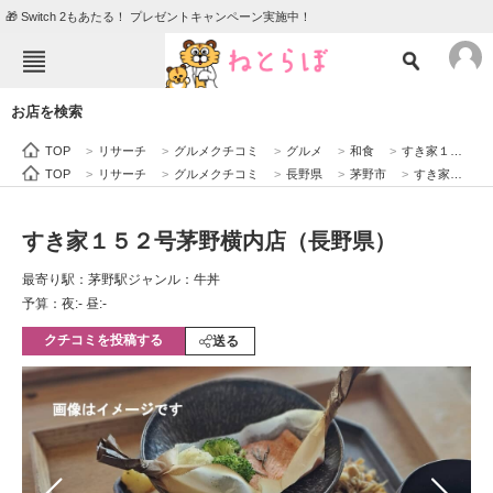
🎁 Switch 2もあたる！ プレゼントキャンペーン実施中！
ねとらぼメニュー
お店を検索
TOP
ニュース
TOP
>
リサーチ
>
グルメクチコミ
>
グルメ
>
和食
>
すき家１５２号茅野横内店（長野県）
エンタメ
クイズ
TOP
>
リサーチ
>
グルメクチコミ
>
長野県
>
茅野市
>
すき家１５２号茅野横内店（長野県）
グルメ
地域
すき家１５２号茅野横内店（長野県）
住まい
教育・育児
最寄り駅：茅野駅
ジャンル：牛丼
動物
リサーチ
予算：夜:‐ 昼:‐
クチコミを投稿する
会員記事
送る
メディア
注目記事を集めた総合ページ
ITの今と未来を見通す