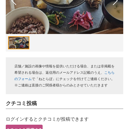
スマホと通信の最新トレンド
進化するPCとデバイスの未来
好きが集まる 比べて選べる
ビジネスと働き方のヒント
AI活用のいまが分かる
店舗／施設の画像や情報を提供いただける場合、または非掲載を
企業ITのトレンドを詳説
希望される場合は、返信用のメールアドレス記載のうえ、
こちら
のフォーム
で「ねとらぼ」にチェックを付けてご連絡ください。
経営リーダーのコミュニティ
※ご連絡は直接のご関係者様からのみとさせていただきます
マーケ×ITの今がよく分かる
クチコミ投稿
ITエンジニア向け専門サイト
ログインするとクチコミが投稿できます
企業向けIT製品の総合サイト