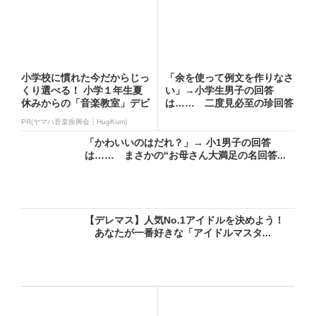
小学校に慣れた今だからじっ
「余を使って例文を作りなさ
くり選べる！ 小学１年生夏
い」→小学生男子の回答
休みからの「音楽教室」デビ
は…… 二度見必至の珍回答
ュ...
に「爆...
PR(ヤマハ音楽振興会｜HugKum)
「かわいいのはだれ？」→ 小1男子の回答
は…… まさかの“お母さん大満足の名回答...
【デレマス】人気No.1アイドルを決めよう！
あなたが一番好きな「アイドルマスタ...