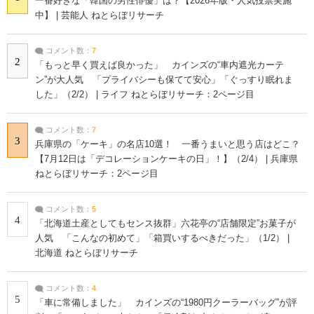
一番好きな「韓国の男性俳優」は？【2026年版・人気投票実施
中】 | 芸能人 ねとらぼリサーチ
コメント数：
7
2
「もっと早く買えば良かった」 カインズの“車内遮光カーテ
ン”が大人気 「プライバシーも保てて安心」「ぐっすり眠れま
した」（2/2） | ライフ ねとらぼリサーチ：2ページ目
コメント数：
7
3
兵庫県の「ケーキ」の名店10選！ 一番うまいと思う店はどこ？
【7月12日は「デコレーションケーキの日」！】（2/4） | 兵庫県
ねとらぼリサーチ：2ページ目
コメント数：
5
4
「北海道土産としてもセンス抜群」六花亭の“店舗限定”お菓子が
人気 「こんなの初めて」「箱買いするべきだった」（1/2） |
北海道 ねとらぼリサーチ
コメント数：
4
5
「車に常備しました」 カインズの“1980円クーラーバッグ”が評