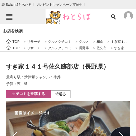
🎁 Switch 2もあたる！ プレゼントキャンペーン実施中！
ねとらぼメニュー
お店を検索
TOP
ニュース
TOP
>
リサーチ
>
グルメクチコミ
>
グルメ
>
和食
>
すき家１４１号佐久跡部店（長野県）
エンタメ
クイズ
TOP
>
リサーチ
>
グルメクチコミ
>
長野県
>
佐久市
>
すき家１４１号佐久跡部店（長野県）
グルメ
地域
すき家１４１号佐久跡部店（長野県）
住まい
教育・育児
最寄り駅：滑津駅
ジャンル：牛丼
動物
リサーチ
予算：夜:‐ 昼:‐
クチコミを投稿する
会員記事
送る
メディア
注目記事を集めた総合ページ
ITの今と未来を見通す