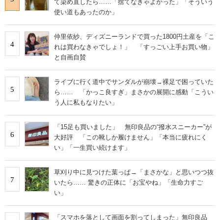
て染め直したら……「捨てなきゃよかった」「そういう
使い道もあったのか」
仲里依紗、ディズニーランドで買った1800円土産を「こ
4
れは買わなきゃでしょ！」 「すっごい上手お買い物」
と自画自賛
ライブに行く道中でサンダルが崩壊→裸足で困っていた
5
ら…… 「かっこ良すぎ」まさかの展開に感動「こうい
う人に私もなりたい」
「15足も買いました」 無印良品の“撥水スニーカー”が
6
大好評 「この靴しか履けません」「本当に疲れにく
い」「一生買い続けます」
草刈り中に見つけた葉っぱ→「まさかな」と思いつつ抜
7
いたら…… 驚きの正体に「お宝やね」「生命力すご
い」
「スマホを落として画面を割ってしまった」無印良品