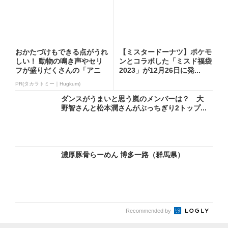
おかたづけもできる点がうれ
【ミスタードーナツ】ポケモ
しい！ 動物の鳴き声やセリ
ンとコラボした「ミスド福袋
フが盛りだくさんの「アニ
2023」が12月26日に発...
ア ...
PR(タカラトミー｜Hugkum)
ダンスがうまいと思う嵐のメンバーは？ 大
野智さんと松本潤さんがぶっちぎり2トップ...
濃厚豚骨らーめん 博多一路（群馬県）
Recommended by