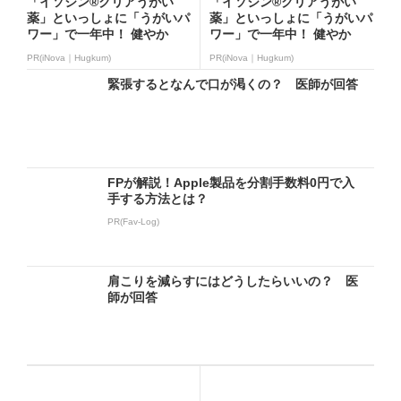
「イソジン®クリアうがい
「イソジン®クリアうがい
薬」といっしょに「うがいパ
薬」といっしょに「うがいパ
ワー」で一年中！ 健やか
ワー」で一年中！ 健やか
PR(iNova｜Hugkum)
PR(iNova｜Hugkum)
緊張するとなんで口が渇くの？ 医師が回答
FPが解説！Apple製品を分割手数料0円で入
手する方法とは？
PR(Fav-Log)
肩こりを減らすにはどうしたらいいの？ 医
師が回答