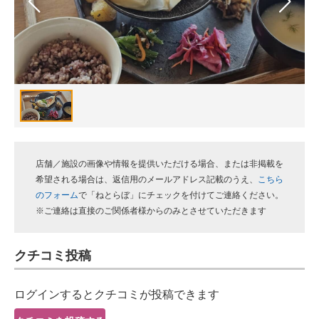
スマホと通信の最新トレンド
進化するPCとデバイスの未来
好きが集まる 比べて選べる
ビジネスと働き方のヒント
AI活用のいまが分かる
店舗／施設の画像や情報を提供いただける場合、または非掲載を
企業ITのトレンドを詳説
希望される場合は、返信用のメールアドレス記載のうえ、
こちら
のフォーム
で「ねとらぼ」にチェックを付けてご連絡ください。
経営リーダーのコミュニティ
※ご連絡は直接のご関係者様からのみとさせていただきます
マーケ×ITの今がよく分かる
クチコミ投稿
ITエンジニア向け専門サイト
ログインするとクチコミが投稿できます
企業向けIT製品の総合サイト