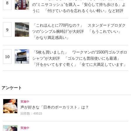
8
の“ミニサコッシュ”を購入→「安心して持ち歩ける」よ
うに 「付けているのを忘れるくらい軽い」など好評
「これほんとに770円なの？」 スタンダードプロダク
9
ツの“シンプル腕時計”が大好評 「もうこれでいい」
「かなり満足感高い」
「5枚も買いました」 ワークマンの“1500円ゴルフポロ
10
シャツ”が大好評 「ゴルフにも普段使いにも最適」
「汗をかいてもすぐ乾く」「全てに大満足しています」
アンケート
実施中
声が好きな「日本のボーカリスト」は？
回答数：49515
実施中