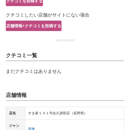
クチコミを投稿する
IT製品の技術・比較・事例
クチコミしたい店舗がサイトにない場合
製造業のIT導入・活用を支援
店舗情報+クチコミを投稿する
モノづくり技術者専門サイト
advertisement
エレクトロニクス専門サイト
クチコミ一覧
電子設計の基本と応用
エネルギーの専門メディア
まだクチコミはありません
建設×テクノロジーの最前線
ちょっと気になるネットの話題
店舗情報
店名
すき家１４１号佐久跡部店（長野県）
ジャン
和食