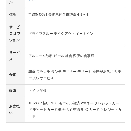
ル
住所
〒385-0054 長野県佐久市跡部４６−４
サービ
ス オプ
ドライブスルー テイクアウト イートイン
ション
サービ
アルコール飲料 ビール 軽食 深夜の食事可
ス
朝食 ブランチ ランチ ディナー デザート 座席があるお店 テ
食事
ーブル サービス
設備
トイレ 禁煙
au PAY d払い NFC モバイル決済 Vマネー クレジットカー
お支払
ド デビットカード 楽天ペイ 交通系 IC カード クレジットカ
い
ード