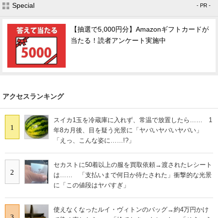
Special
- PR -
【抽選で5,000円分】Amazonギフトカードが
当たる！読者アンケート実施中
アクセスランキング
スイカ1玉を冷蔵庫に入れず、常温で放置したら…… 1
1
年8カ月後、目を疑う光景に「ヤバいヤバいヤバい」
「えっ、こんな姿に……!?」
セカストに50着以上の服を買取依頼→渡されたレシート
2
は…… 「支払いまで何日か待たされた」衝撃的な光景
に「この値段はヤバすぎ」
使えなくなったルイ・ヴィトンのバッグ→約4万円かけ
3