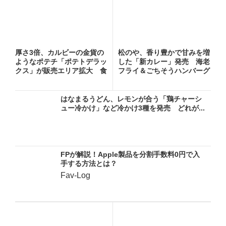
厚さ3倍、カルビーの金貨の
松のや、香り豊かで甘みを増
ようなポテチ「ポテトデラッ
した「新カレー」発売 海老
クス」が販売エリア拡大 食
フライ＆ごちそうハンバーグ
べ...
カ...
はなまるうどん、レモンが合う「鶏チャーシ
ュー冷かけ」など冷かけ3種を発売 どれが...
FPが解説！Apple製品を分割手数料0円で入
手する方法とは？
Fav-Log