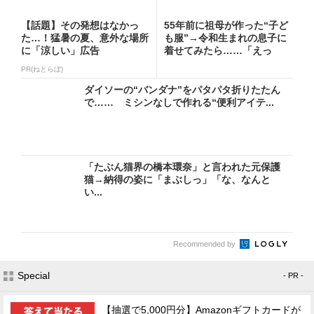
【話題】その発想はなかっ
55年前に祖母が作った“子ど
た…！猛暑の夏、意外な場所
も服”→令和生まれの息子に
に「涼しい」広告
着せてみたら……「えっ
ー!...
PR(ねとらぼ)
ダイソーの“バンダナ”をパタパタ折りたたん
で…… ミシンなしで作れる“便利アイテ...
「たぶん猫界の橋本環奈」と言われた元保護
猫→納得の姿に「まぶしっ」「な、なんと
い...
Recommended by
Special
- PR -
【抽選で5,000円分】Amazonギフトカードが