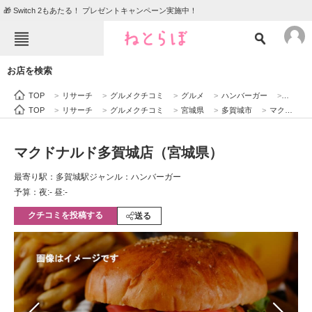
🎁 Switch 2もあたる！ プレゼントキャンペーン実施中！
ねとらぼメニュー
お店を検索
TOP
ニュース
TOP
>
リサーチ
>
グルメクチコミ
>
グルメ
>
ハンバーガー
>
マクド
エンタメ
クイズ
TOP
>
リサーチ
>
グルメクチコミ
>
宮城県
>
多賀城市
>
マクドナルド多賀城店（宮城県）
グルメ
地域
マクドナルド多賀城店（宮城県）
住まい
教育・育児
最寄り駅：多賀城駅
ジャンル：ハンバーガー
動物
リサーチ
予算：夜:‐ 昼:‐
クチコミを投稿する
会員記事
送る
メディア
注目記事を集めた総合ページ
ITの今と未来を見通す