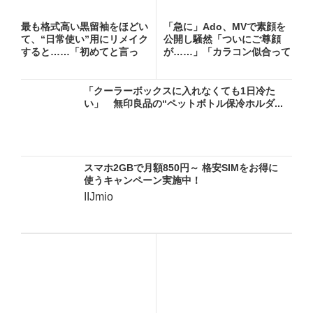
最も格式高い黒留袖をほどい
「急に」Ado、MVで素顔を
て、“日常使い”用にリメイク
公開し騒然「ついにご尊顔
すると……「初めてと言っ
が……」「カラコン似合って
て...
る...
「クーラーボックスに入れなくても1日冷た
い」 無印良品の“ペットボトル保冷ホルダ...
スマホ2GBで月額850円～ 格安SIMをお得に
使うキャンペーン実施中！
IIJmio