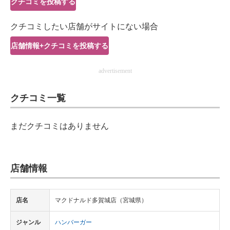
クチコミを投稿する
IT製品の技術・比較・事例
クチコミしたい店舗がサイトにない場合
製造業のIT導入・活用を支援
店舗情報+クチコミを投稿する
モノづくり技術者専門サイト
advertisement
エレクトロニクス専門サイト
クチコミ一覧
電子設計の基本と応用
エネルギーの専門メディア
まだクチコミはありません
建設×テクノロジーの最前線
ちょっと気になるネットの話題
店舗情報
店名
マクドナルド多賀城店（宮城県）
ジャンル
ハンバーガー