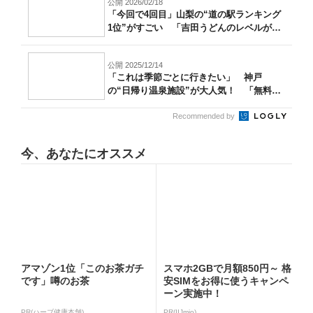
公開 2026/02/18
「今回で4回目」山梨の“道の駅ランキング
1位”がすごい 「吉田うどんのレベルが
高...
公開 2025/12/14
「これは季節ごとに行きたい」 神戸
の“日帰り温泉施設”が大人気！ 「無料送
迎バス...
Recommended by
今、あなたにオススメ
アマゾン1位「このお茶ガチ
スマホ2GBで月額850円～ 格
です」噂のお茶
安SIMをお得に使うキャンペ
ーン実施中！
PR(ハーブ健康本舗)
PR(IIJmio)