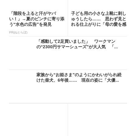
「階段を上ると汗がヤバ
子ども用の小さな上靴に刺し
い！」→夏のピンチに寄り添
ゅうしたら…… 思わず見と
う“水色の広告”を発見
れる仕上がりに「母の愛を感
じ...
PR(ねとらぼ)
「感動して2足買いました」 ワークマン
の“2300円サマーシューズ”が大人気 「...
家族から“お姫さま”のようにかわいがられ続
けた柴犬、6年後…… 現在の姿に「大優...