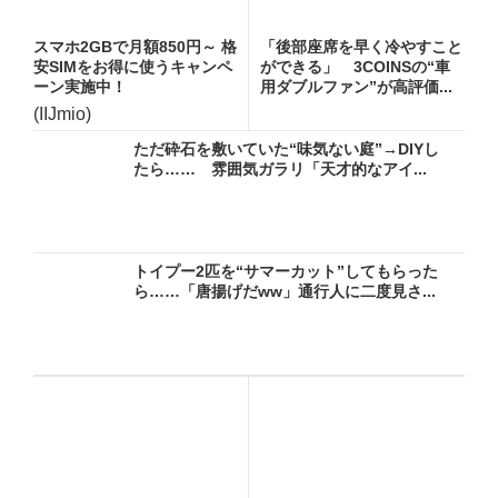
スマホ2GBで月額850円～ 格
「後部座席を早く冷やすこと
安SIMをお得に使うキャンペ
ができる」 3COINSの“車
ーン実施中！
用ダブルファン”が高評価...
(IIJmio)
ただ砕石を敷いていた“味気ない庭”→DIYし
たら…… 雰囲気ガラリ「天才的なアイ...
トイプー2匹を“サマーカット”してもらった
ら……「唐揚げだww」通行人に二度見さ...