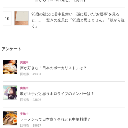
95歳の祖父に暑中見舞い→孫に届いた“お返事”を見る
10
と…… 驚きの光景に「95歳と思えません」「朝から泣
く」
アンケート
実施中
声が好きな「日本のボーカリスト」は？
回答数：49331
実施中
歌が上手だと思うホロライブのメンバーは？
回答数：23826
実施中
ラーメンって日本食？それとも中華料理？
回答数：19617