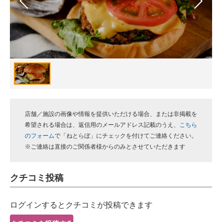
スマホと通信の最新トレンド
進化するPCとデバイスの未来
好きが集まる 比べて選べる
ビジネスと働き方のヒント
AI活用のいまが分かる
店舗／施設の画像や情報を提供いただける場合、または非掲載を
企業ITのトレンドを詳説
希望される場合は、返信用のメールアドレス記載のうえ、
こちら
のフォーム
で「ねとらぼ」にチェックを付けてご連絡ください。
経営リーダーのコミュニティ
※ご連絡は直接のご関係者様からのみとさせていただきます
マーケ×ITの今がよく分かる
クチコミ投稿
ITエンジニア向け専門サイト
ログインするとクチコミが投稿できます
企業向けIT製品の総合サイト