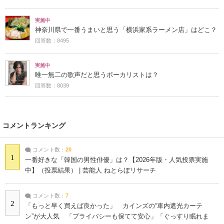
実施中
神奈川県で一番うまいと思う「横浜家系ラーメン店」はどこ？
回答数：8495
実施中
唯一無二の歌声だと思うボーカリストは？
回答数：8039
コメントランキング
コメント数：
20
1
一番好きな「韓国の男性俳優」は？【2026年版・人気投票実施
中】（投票結果） | 芸能人 ねとらぼリサーチ
コメント数：
7
2
「もっと早く買えば良かった」 カインズの“車内遮光カーテ
ン”が大人気 「プライバシーも保てて安心」「ぐっすり眠れま