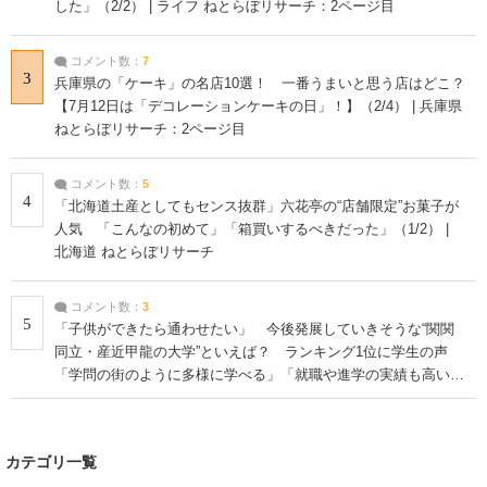
した」（2/2） | ライフ ねとらぼリサーチ：2ページ目
コメント数：
7
3
兵庫県の「ケーキ」の名店10選！ 一番うまいと思う店はどこ？
【7月12日は「デコレーションケーキの日」！】（2/4） | 兵庫県
ねとらぼリサーチ：2ページ目
コメント数：
5
4
「北海道土産としてもセンス抜群」六花亭の“店舗限定”お菓子が
人気 「こんなの初めて」「箱買いするべきだった」（1/2） |
北海道 ねとらぼリサーチ
コメント数：
3
5
「子供ができたら通わせたい」 今後発展していきそうな“関関
同立・産近甲龍の大学”といえば？ ランキング1位に学生の声
「学問の街のように多様に学べる」「就職や進学の実績も高い」
| 大学 ねとらぼリサーチ
カテゴリ一覧