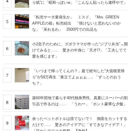
4
り紙”に「昭和っぽいw」「こんなん貼ったら連呼やで」
「転売ヤー大量発生か」 ミスド、『Mrs. GREEN
5
APPLEの箱』転売続出 「情けないと思わないのか
な」「呆れるわ」 2500円での出品も
小2息子のために、ズボラママが作った“ジブリ弁当”→開
6
けてみると…… 驚きの中身に「天才!?」「工夫してて
愛を感じます」
「いつまで帰ってくんの？」庭で絶句した“大規模里帰
7
り”が59万再生「巣立てよぉぉぉ…」「ずっとのおう
ち？」
築60年団地で暮らす40代独身男性、真夏にスーパーの割
8
引品で作るのは…… 「うわー」「ホント豪華な夕飯」
余ったペットボトルは捨てないで！ 側面をカットする
9
だけで…… 驚きのアイデアに「すてきなアイデア！」
「目からウロコの発想」【海外】