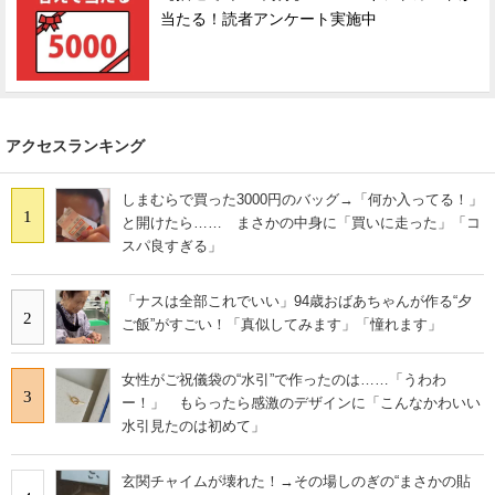
当たる！読者アンケート実施中
アクセスランキング
しまむらで買った3000円のバッグ→「何か入ってる！」
1
と開けたら…… まさかの中身に「買いに走った」「コ
スパ良すぎる」
「ナスは全部これでいい」94歳おばあちゃんが作る“夕
2
ご飯”がすごい！「真似してみます」「憧れます」
女性がご祝儀袋の“水引”で作ったのは……「うわわ
3
ー！」 もらったら感激のデザインに「こんなかわいい
水引見たのは初めて」
玄関チャイムが壊れた！→その場しのぎの“まさかの貼