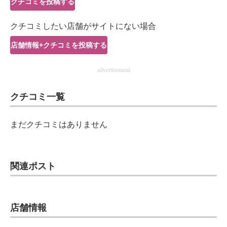
クチコミを投稿する
IT製品の技術・比較・事例
クチコミしたい店舗がサイトにない場合
製造業のIT導入・活用を支援
店舗情報+クチコミを投稿する
モノづくり技術者専門サイト
advertisement
エレクトロニクス専門サイト
クチコミ一覧
電子設計の基本と応用
エネルギーの専門メディア
まだクチコミはありません
建設×テクノロジーの最前線
ちょっと気になるネットの話題
関連ポスト
店舗情報