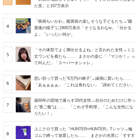
た笑」と107万表示
「映画ちいかわ」鑑賞前の楽しそうな子どもたち→“鑑
4
賞後の様子”に2900万表示「そうなるわなw」「分かる
よ」「いったい何が」
「その体型でよく脚出せるよね」と言われた女性→ミニ
5
丈ワンピを着たら…… まさかの姿に「『マジか！』っ
て叫んだ」「スーパーオシャレ」
思い切って買った“6万円の椅子”→縁側に置いたら……
6
「あぁぁぁぁ」「これは座れない」「諦めてください」
築60年の団地で暮らす20代女性→自分のためだけに作っ
7
た“夜ご飯”は…… 「これぞ手料理」「こんな女性にな
りたい！」
ユニクロで買った『HUNTER×HUNTER』Tシャツ→輪
8
ゴムで縛って放置したら…… まさかの光景に「すすす