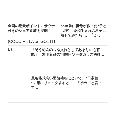
全国の絶景ポイントにサウナ
55年前に祖母が作った“子ど
付きのシェア別荘を展開
も服”→令和生まれの息子に
着せてみたら……「えっ
ー!...
(COCO VILLA on GOETH
E)
「そうめんのつゆ入れとしてあまりにも有
能」 無印良品の“490円ソーダガラス深鉢...
最も格式高い黒留袖をほどいて、“日常使
い”用にリメイクすると……「初めてと言っ
て...