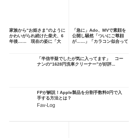
家族から“お姫さま”のように
「急に」Ado、MVで素顔を
かわいがられ続けた柴犬、6
公開し騒然「ついにご尊顔
年後…… 現在の姿に「大
が……」「カラコン似合って
優...
る...
「半信半疑でしたが気に入ってます」 コー
ナンの“1628円洗車クリーナー”が好評...
FPが解説！Apple製品を分割手数料0円で入
手する方法とは？
Fav-Log