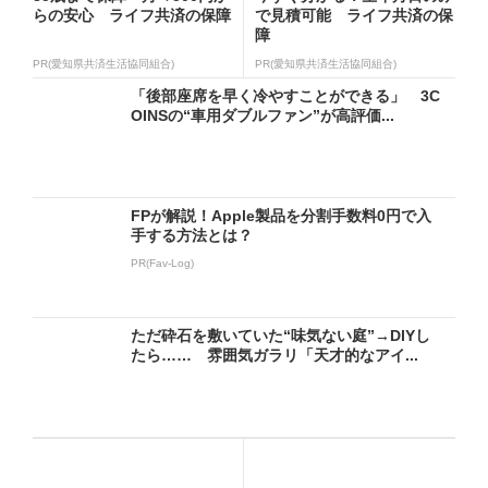
らの安心 ライフ共済の保障
で見積可能 ライフ共済の保
障
PR(愛知県共済生活協同組合)
PR(愛知県共済生活協同組合)
「後部座席を早く冷やすことができる」 3C
OINSの“車用ダブルファン”が高評価...
FPが解説！Apple製品を分割手数料0円で入
手する方法とは？
PR(Fav-Log)
ただ砕石を敷いていた“味気ない庭”→DIYし
たら…… 雰囲気ガラリ「天才的なアイ...