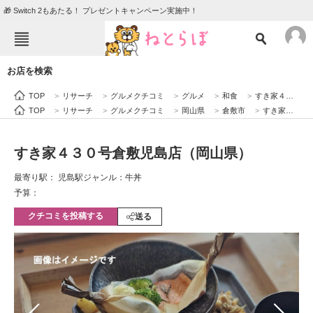
🎁 Switch 2もあたる！ プレゼントキャンペーン実施中！
ねとらぼメニュー
お店を検索
TOP
ニュース
TOP
>
リサーチ
>
グルメクチコミ
>
グルメ
>
和食
>
すき家４３０号倉敷児島店（岡山県）
エンタメ
クイズ
TOP
>
リサーチ
>
グルメクチコミ
>
岡山県
>
倉敷市
>
すき家４３０号倉敷児島店（岡山県）
グルメ
地域
すき家４３０号倉敷児島店（岡山県）
住まい
教育・育児
最寄り駅： 児島駅
ジャンル：牛丼
動物
リサーチ
予算：
クチコミを投稿する
会員記事
送る
メディア
注目記事を集めた総合ページ
ITの今と未来を見通す