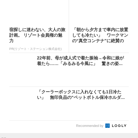
宿探しに迷わない、大人の旅
「朝から夕方まで車内に放置
計画。 リゾート会員権の魅
しても冷たい」 ワークマン
力
の“真空コンテナ”に絶賛の
声...
PR(リゾート・ステーション株式会社)
22年前、母が成人式で着た振袖→令和に娘が
着たら……「みるみる今風に」 驚きの姿...
「クーラーボックスに入れなくても1日冷た
い」 無印良品の“ペットボトル保冷ホルダ...
Recommended by