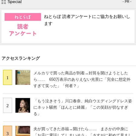
Special
- PR -
ねとらぼ 読者アンケートにご協力をお願いし
ます
アクセスランキング
メルカリで買った商品が到着→封筒を開けようとした
1
ら…… 650万表示のありえない光景に「完全に想定外
すぎて笑った」「何者？」
「もう泣きそう」川口春奈、純白ウエディングドレス姿
2
にネット騒然「ほんとに綺麗」「この笑顔が切なすぎ
る」
夫が買ってきた赤福→開けたら…… まさかの中身に
3
「お店に電話してしまいそう」「さすがに初めて見まし