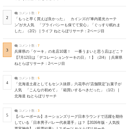
コメント数：
7
2
「もっと早く買えば良かった」 カインズの“車内遮光カーテ
ン”が大人気 「プライバシーも保てて安心」「ぐっすり眠れま
した」（2/2） | ライフ ねとらぼリサーチ：2ページ目
コメント数：
7
3
兵庫県の「ケーキ」の名店10選！ 一番うまいと思う店はどこ？
【7月12日は「デコレーションケーキの日」！】（2/4） | 兵庫県
ねとらぼリサーチ：2ページ目
コメント数：
5
4
「北海道土産としてもセンス抜群」六花亭の“店舗限定”お菓子が
人気 「こんなの初めて」「箱買いするべきだった」（1/2） |
北海道 ねとらぼリサーチ
コメント数：
3
5
【バレーボール】ネーションズリーグ日本ラウンドで活躍を期待
している「日本男子バレー代表選手」は？【2026年版・人気投
票実施中】（投票結果） | スポーツ ねとらぼリサーチ