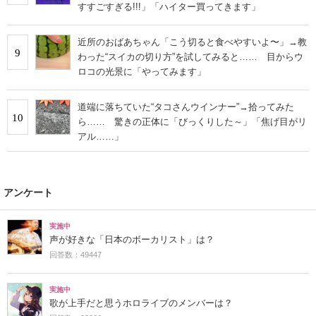
すすごすぎる!!!」「ハイター買ってきます」
近所のおばあちゃん「こう切ると食べやすいよ〜」→教
9
わった“スイカの切り方”を試してみると…… 目からウ
ロコの光景に「やってみます」
道端に落ちていた“タコさんウインナー”→拾ってみた
10
ら…… 驚きの正体に「びっくりした～」「焦げ目がリ
アル……」
アンケート
実施中
声が好きな「日本のボーカリスト」は？
回答数：49447
実施中
歌が上手だと思うホロライブのメンバーは？