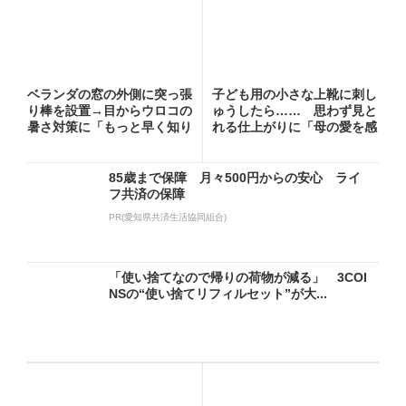
ベランダの窓の外側に突っ張
子ども用の小さな上靴に刺し
り棒を設置→目からウロコの
ゅうしたら…… 思わず見と
暑さ対策に「もっと早く知り
れる仕上がりに「母の愛を感
た...
じ...
85歳まで保障 月々500円からの安心 ライ
フ共済の保障
PR(愛知県共済生活協同組合)
「使い捨てなので帰りの荷物が減る」 3COI
NSの“使い捨てリフィルセット”が大...