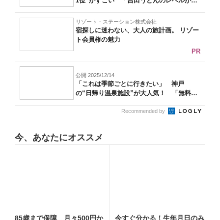
1位”がすごい 「吉田うどんのレベルが
高...
リゾート・ステーション株式会社
宿探しに迷わない、大人の旅計画。 リゾー
ト会員権の魅力
PR
公開 2025/12/14
「これは季節ごとに行きたい」 神戸
の“日帰り温泉施設”が大人気！ 「無料送
迎バス...
Recommended by
今、あなたにオススメ
85歳まで保障 月々500円か
今すぐ分かる！生年月日のみ