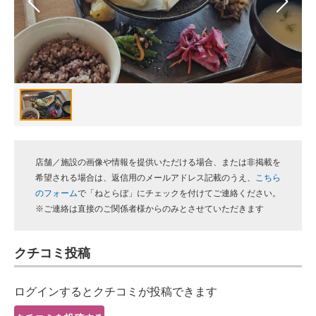
スマホと通信の最新トレンド
進化するPCとデバイスの未来
好きが集まる 比べて選べる
ビジネスと働き方のヒント
AI活用のいまが分かる
店舗／施設の画像や情報を提供いただける場合、または非掲載を
企業ITのトレンドを詳説
希望される場合は、返信用のメールアドレス記載のうえ、
こちら
のフォーム
で「ねとらぼ」にチェックを付けてご連絡ください。
経営リーダーのコミュニティ
※ご連絡は直接のご関係者様からのみとさせていただきます
マーケ×ITの今がよく分かる
クチコミ投稿
ITエンジニア向け専門サイト
ログインするとクチコミが投稿できます
企業向けIT製品の総合サイト