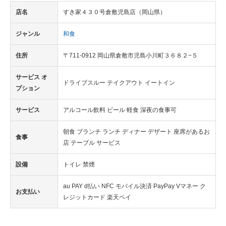
店名
すき家４３０号倉敷児島店（岡山県）
ジャンル
和食
住所
〒711-0912 岡山県倉敷市児島小川町３６８２−５
サービス オ
ドライブスルー テイクアウト イートイン
プション
サービス
アルコール飲料 ビール 軽食 深夜の食事可
朝食 ブランチ ランチ ディナー デザート 座席があるお
食事
店 テーブル サービス
設備
トイレ 禁煙
au PAY d払い NFC モバイル決済 PayPay Vマネー ク
お支払い
レジットカード 楽天ペイ