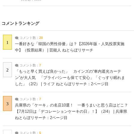
コメントランキング
コメント数：
20
1
一番好きな「韓国の男性俳優」は？【2026年版・人気投票実施
中】（投票結果） | 芸能人 ねとらぼリサーチ
コメント数：
7
2
「もっと早く買えば良かった」 カインズの“車内遮光カーテ
ン”が大人気 「プライバシーも保てて安心」「ぐっすり眠れま
した」（2/2） | ライフ ねとらぼリサーチ：2ページ目
コメント数：
7
3
兵庫県の「ケーキ」の名店10選！ 一番うまいと思う店はどこ？
【7月12日は「デコレーションケーキの日」！】（2/4） | 兵庫県
ねとらぼリサーチ：2ページ目
コメント数：
5