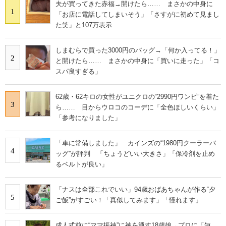
夫が買ってきた赤福→開けたら…… まさかの中身に
IT製品の技術・比較・事例
1
「お店に電話してしまいそう」「さすがに初めて見まし
た笑」と107万表示
製造業のIT導入・活用を支援
しまむらで買った3000円のバッグ→「何か入ってる！」
モノづくり技術者専門サイト
2
と開けたら…… まさかの中身に「買いに走った」「コ
スパ良すぎる」
エレクトロニクス専門サイト
電子設計の基本と応用
62歳・62キロの女性がユニクロの“2990円ワンピ”を着た
3
ら…… 目からウロコのコーデに「全色ほしいくらい」
エネルギーの専門メディア
「参考になりました」
建設×テクノロジーの最前線
「車に常備しました」 カインズの“1980円クーラーバ
4
ッグ”が評判 「ちょうどいい大きさ」「保冷剤を止め
ちょっと気になるネットの話題
るベルトが良い」
「ナスは全部これでいい」94歳おばあちゃんが作る“夕
5
ご飯”がすごい！「真似してみます」「憧れます」
成人式前に“ママ振袖”に袖を通す18歳娘→プロに「短