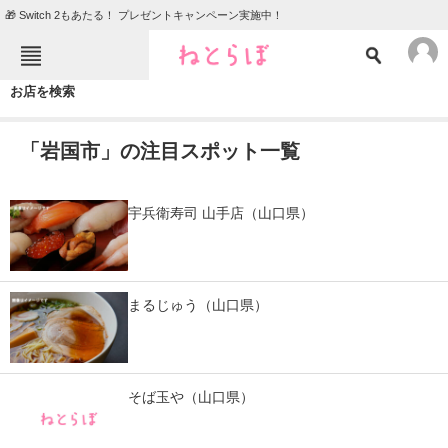
🎁 Switch 2もあたる！ プレゼントキャンペーン実施中！
ねとらぼメニュー
お店を検索
TOP
ニュース
「岩国市」の注目スポット一覧
エンタメ
クイズ
グルメ
地域
宇兵衛寿司 山手店（山口県）
住まい
教育・育児
動物
リサーチ
まるじゅう（山口県）
会員記事
メディア
そば玉や（山口県）
注目記事を集めた総合ページ
ITの今と未来を見通す