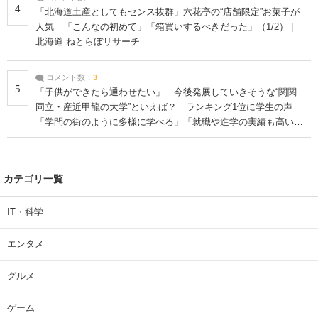
4
「北海道土産としてもセンス抜群」六花亭の“店舗限定”お菓子が
人気 「こんなの初めて」「箱買いするべきだった」（1/2） |
北海道 ねとらぼリサーチ
コメント数：
3
5
「子供ができたら通わせたい」 今後発展していきそうな“関関
同立・産近甲龍の大学”といえば？ ランキング1位に学生の声
「学問の街のように多様に学べる」「就職や進学の実績も高い」
| 大学 ねとらぼリサーチ
カテゴリ一覧
IT・科学
エンタメ
グルメ
ゲーム