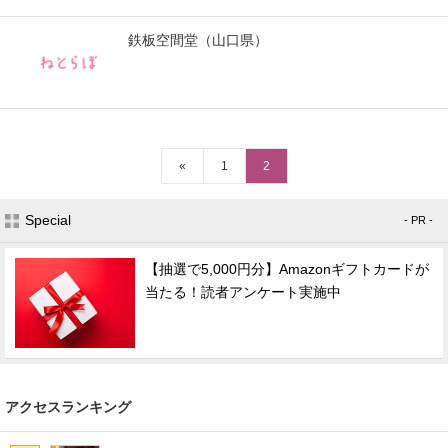
スマホと通信の最新トレンド
鉄板空間堂（山口県）
進化するPCとデバイスの未来
好きが集まる 比べて選べる
ビジネスと働き方のヒント
«
1
2
AI活用のいまが分かる
Special
- PR -
企業ITのトレンドを詳説
【抽選で5,000円分】Amazonギフトカードが
当たる！読者アンケート実施中
経営リーダーのコミュニティ
マーケ×ITの今がよく分かる
ITエンジニア向け専門サイト
アクセスランキング
企業向けIT製品の総合サイト