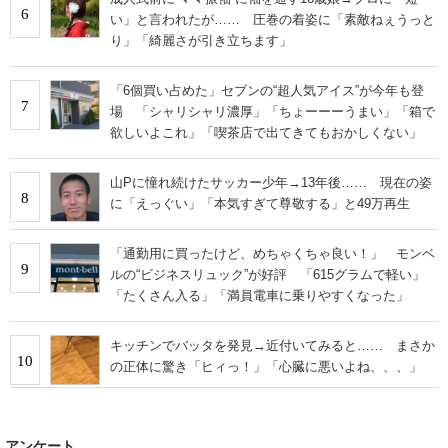
6
い」と言われたが…… 圧巻の着姿に「素敵ねぇうっと
り」「綺麗さが引き立ちます」
「6個買い占めた」セブンの“超人気アイス”が今年も登
7
場 「シャリシャリ濃厚」「ちょーーーうまい」「箱で
欲しいよこれ」「喫茶店で出てきてもおかしくない」
山Pに憧れ続けたサッカー少年→13年後…… 現在の姿
8
に「えっぐい」「本気すぎて尊敬する」と49万再生
「通勤用に買ったけど、めちゃくちゃ良い！」 モンベ
9
ルの“ビジネスリュック”が好評 「615グラムで軽い」
「たくさん入る」「満員電車に乗りやすくなった」
キッチンでバッタを発見→近付いてみると…… まさか
10
の正体に驚き「ヒィっ！」「心臓に悪いよね、、、」
アンケート