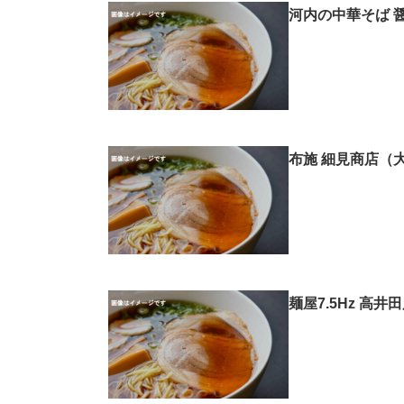
河内の中華そば 
布施 細見商店（
麺屋7.5Hz 高