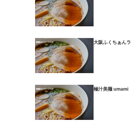
大阪ふくちぁんラ
極汁美麺 umam