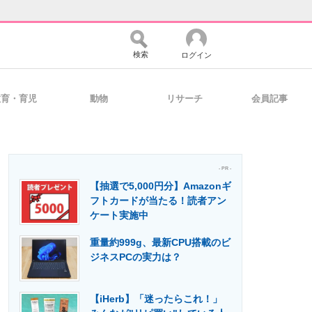
検索
ログイン
教育・育児
動物
リサーチ
会員記事
バイスの未来
好きが集まる 比べて選べる
- PR -
【抽選で5,000円分】Amazonギ
コミュニティ
マーケ×ITの今がよく分かる
フトカードが当たる！読者アン
ケート実施中
重量約999g、最新CPU搭載のビ
・活用を支援
ジネスPCの実力は？
【iHerb】「迷ったらこれ！」