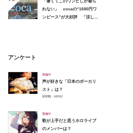
「暑くてこのワンピしか着ら
れない」 cocaの“1690円ワ
ンピース”が大好評 「涼しく
着られて、シワがよらない素
材感と薄さも◎」「大好きす
ぎて色違いも購入」
アンケート
実施中
声が好きな「日本のボーカリ
スト」は？
回答数：49562
実施中
歌が上手だと思うホロライブ
のメンバーは？