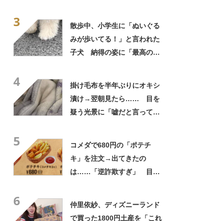
に「やばすぎる」と109万表
3
示
散歩中、小学生に「ぬいぐる
みが歩いてる！」と言われた
子犬 納得の姿に「最高の褒
め言葉！」「遭遇したい」投
4
稿者に話を聞いた
掛け毛布を半年ぶりにオキシ
漬け→翌朝見たら…… 目を
疑う光景に「嘘だと言ってく
れ」「うちの毛布も怖くなっ
5
てきた」と627万表示
コメダで680円の「ポテチ
キ」を注文→出てきたの
は……「逆詐欺すぎ」 目を
疑う光景に「量間違えた？
6
w」「溢れかえってますね」
仲里依紗、ディズニーランド
で買った1800円土産を「これ