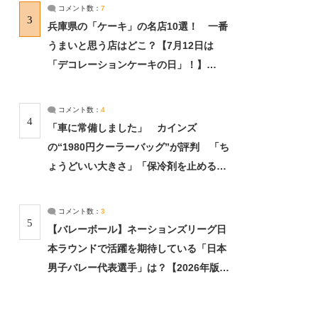
サーチ：2ページ目
コメント数：
7
3
兵庫県の「ケーキ」の名店10選！ 一番
うまいと思う店はどこ？【7月12日は
「デコレーションケーキの日」！】
（2/4） | 兵庫県 ねとらぼリサーチ：2ペ
ージ目
コメント数：
4
4
「車に常備しました」 カインズ
の“1980円クーラーバッグ”が評判 「ち
ょうどいい大きさ」「保冷剤を止めるベ
ルトが良い」（1/5） | ライフ ねとらぼ
リサーチ
コメント数：
3
5
【バレーボール】ネーションズリーグ日
本ラウンドで活躍を期待している「日本
男子バレー代表選手」は？【2026年版・
人気投票実施中】（投票結果） | スポー
ツ ねとらぼリサーチ