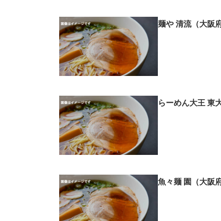
麺や 清流（大阪
らーめん大王 東
魚々麺 園（大阪