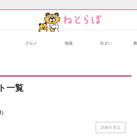
グルメ
地域
住まい
と未来を見通す
スマホと通信の最新トレンド
進化するPCとデ
のいまが分かる
企業ITのトレンドを詳説
経営リーダーの
ト一覧
府）
T製品の総合サイト
IT製品の技術・比較・事例
製造業のIT導入
詳細を見る