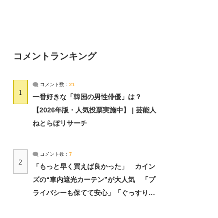
コメントランキング
コメント数：
21
1
一番好きな「韓国の男性俳優」は？
【2026年版・人気投票実施中】 | 芸能人
ねとらぼリサーチ
コメント数：
7
2
「もっと早く買えば良かった」 カイン
ズの“車内遮光カーテン”が大人気 「プ
ライバシーも保てて安心」「ぐっすり眠
れました」（2/2） | ライフ ねとらぼリ