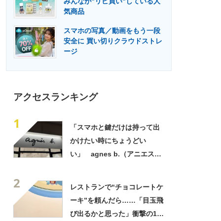
みんなが"リピ買い"している人
門メディア
建設×テクノロジーの最前線
気商品
スマホの写真／動画をもう一段
安全に 買い切りクラウドストレ
ージ
アクセスランキング
1
「スマホと鍵だけは持って出
かけたい時にちょうどい
い」 agnes b.（アニエスべ
ー）の“ミニミニショルダーバ
2
ッグ”が大好評 「小さいハン
レストランで“チョコレートケ
カチも入る」「軽くて旅行で
ーキ”を頼んだら……「目玉飛
も活躍します
び出るかと思った」衝撃の1皿