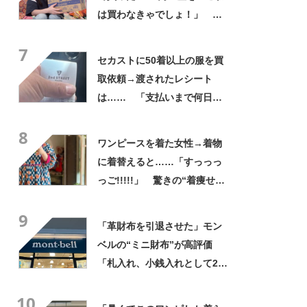
は買わなきゃでしょ！」
「すっごい上手お買い物」と
7
自画自賛
セカストに50着以上の服を買
取依頼→渡されたレシート
は…… 「支払いまで何日か
待たされた」衝撃的な光景に
8
「この値段はヤバすぎ」
ワンピースを着た女性→着物
に着替えると……「すっっっ
っご!!!!!」 驚きの“着痩せ
姿”に「同一人物なのです
9
か？」
「革財布を引退させた」モン
ベルの“ミニ財布”が高評価
「札入れ、小銭入れとして2つ
使ってる」「軽くて良い！」
10