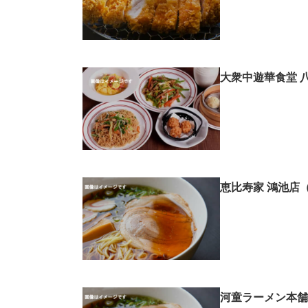
大衆中遊華食堂 
恵比寿家 鴻池店
河童ラーメン本舗