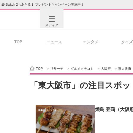
🎁 Switch 2もあたる！ プレゼントキャンペーン実施中！
メディア
TOP
ニュース
エンタメ
クイズ
注目記事を集めた総合ページ
ITの今
TOP
>
リサーチ
>
グルメクチコミ
>
大阪府
>
東大阪市
ビジネスと働き方のヒント
AI活用
「東大阪市」の注目スポッ
焼鳥 登鶏（大阪
ITエンジニア向け専門サイト
企業向けI