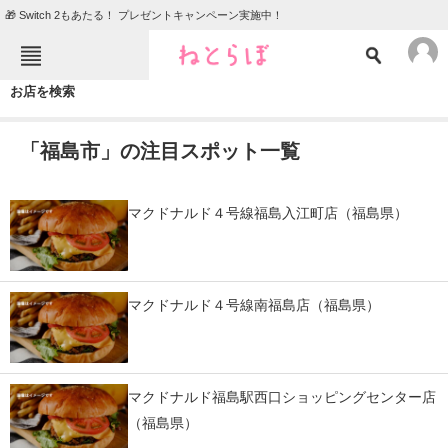
🎁 Switch 2もあたる！ プレゼントキャンペーン実施中！
ねとらぼメニュー
お店を検索
TOP
ニュース
「福島市」の注目スポット一覧
エンタメ
クイズ
グルメ
地域
マクドナルド４号線福島入江町店（福島県）
住まい
教育・育児
動物
リサーチ
マクドナルド４号線南福島店（福島県）
会員記事
メディア
マクドナルド福島駅西口ショッピングセンター店
注目記事を集めた総合ページ
（福島県）
ITの今と未来を見通す