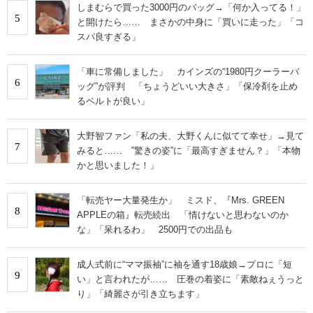
しまむらで買った3000円のバッグ→「何か入ってる！」
5
と開けたら…… まさかの中身に「買いに走った」「コ
スパ良すぎる」
「車に常備しました」 カインズの“1980円クーラーバ
6
ッグ”が評判 「ちょうどいい大きさ」「保冷剤を止め
るベルトが良い」
大野智ファン「私の夫、大野くんに似てて幸せ」→見て
7
みると…… ‟驚きの姿”に「最高すぎません？」「本物
かと思いました！」
「転売ヤー大量発生か」 ミスド、『Mrs. GREEN
8
APPLEの箱』転売続出 「情けないと思わないのか
な」「呆れるわ」 2500円での出品も
成人式前に“ママ振袖”に袖を通す18歳娘→プロに「短
9
い」と言われたが…… 圧巻の着姿に「素敵ねぇうっと
り」「綺麗さが引き立ちます」