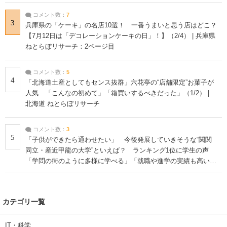
コメント数：
7
3
兵庫県の「ケーキ」の名店10選！ 一番うまいと思う店はどこ？
【7月12日は「デコレーションケーキの日」！】（2/4） | 兵庫県
ねとらぼリサーチ：2ページ目
コメント数：
5
4
「北海道土産としてもセンス抜群」六花亭の“店舗限定”お菓子が
人気 「こんなの初めて」「箱買いするべきだった」（1/2） |
北海道 ねとらぼリサーチ
コメント数：
3
5
「子供ができたら通わせたい」 今後発展していきそうな“関関
同立・産近甲龍の大学”といえば？ ランキング1位に学生の声
「学問の街のように多様に学べる」「就職や進学の実績も高い」
| 大学 ねとらぼリサーチ
カテゴリ一覧
IT・科学