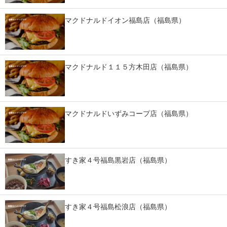
スマホと通信の最新トレンド
マクドナルドイオン福島店（福島県）
進化するPCとデバイスの未来
好きが集まる 比べて選べる
マクドナルド１１５方木田店（福島県）
ビジネスと働き方のヒント
AI活用のいまが分かる
マクドナルドいずみコープ店（福島県）
企業ITのトレンドを詳説
経営リーダーのコミュニティ
すき家４号福島黒岩店（福島県）
マーケ×ITの今がよく分かる
ITエンジニア向け専門サイト
すき家４号福島松浪店（福島県）
企業向けIT製品の総合サイト