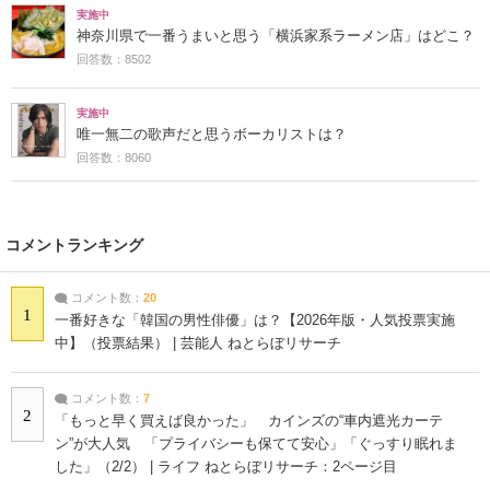
実施中
神奈川県で一番うまいと思う「横浜家系ラーメン店」はどこ？
回答数：8502
実施中
唯一無二の歌声だと思うボーカリストは？
回答数：8060
コメントランキング
コメント数：
20
1
一番好きな「韓国の男性俳優」は？【2026年版・人気投票実施
中】（投票結果） | 芸能人 ねとらぼリサーチ
コメント数：
7
2
「もっと早く買えば良かった」 カインズの“車内遮光カーテ
ン”が大人気 「プライバシーも保てて安心」「ぐっすり眠れま
した」（2/2） | ライフ ねとらぼリサーチ：2ページ目