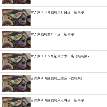
IT製品の技術・比較・事例
すき家１３号福島矢野目店（福島県）
製造業のIT導入・活用を支援
モノづくり技術者専門サイト
すき家福島西ＢＰ店（福島県）
エレクトロニクス専門サイト
電子設計の基本と応用
エネルギーの専門メディア
すき家１１５号福島方木田店（福島県）
建設×テクノロジーの最前線
ちょっと気になるネットの話題
吉野家４号線福島黒岩店（福島県）
吉野家４号線福島入江町店（福島県）