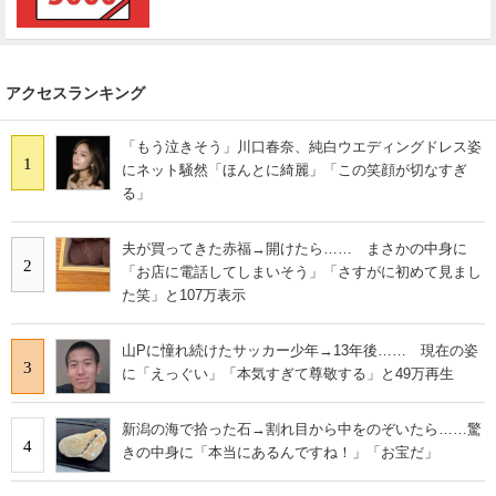
アクセスランキング
「もう泣きそう」川口春奈、純白ウエディングドレス姿
1
にネット騒然「ほんとに綺麗」「この笑顔が切なすぎ
る」
夫が買ってきた赤福→開けたら…… まさかの中身に
2
「お店に電話してしまいそう」「さすがに初めて見まし
た笑」と107万表示
山Pに憧れ続けたサッカー少年→13年後…… 現在の姿
3
に「えっぐい」「本気すぎて尊敬する」と49万再生
新潟の海で拾った石→割れ目から中をのぞいたら……驚
4
きの中身に「本当にあるんですね！」「お宝だ」