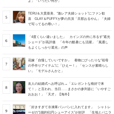
よ」「いったい何が」
TERU＆大貫亜美、“激レア夫婦ショット”にファン歓
5
喜 GLAY＆PUFFYが夢の共演「旦那おるやん」「夫婦
で写ってるの尊い！」
「4度くらい違いました」 カインズの外に吊るす“遮光
6
シェード”が高評価 「今年の酷暑にも活躍」「風通し
もよくしっかり遮光」の声
花嫁「自慢していいですか」 着物にぴったりな“祖母
7
の手作りアイテム”に「ひえー！」「センスが素晴らし
い」「モデルさんかと」
友人の結婚式へお呼ばれ→「エレガントな格好で来
8
て！」と言われ、当日……まさかの参列姿に「いやすご
おおお！」「天才」【海外】
「好きすぎて冷凍庫パンパンに入れてます」 シャトレ
9
ーゼの“1個約61円シューアイス”が好評 「生地とバニラ