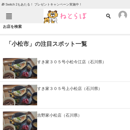
🎁 Switch 2もあたる！ プレゼントキャンペーン実施中！
ねとらぼメニュー
お店を検索
TOP
ニュース
「小松市」の注目スポット一覧
エンタメ
クイズ
グルメ
地域
すき家３０５号小松今江店（石川県）
住まい
教育・育児
動物
リサーチ
すき家３０５号上小松店（石川県）
会員記事
メディア
吉野家小松店（石川県）
注目記事を集めた総合ページ
ITの今と未来を見通す