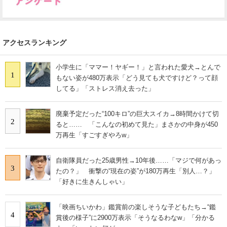
アクセスランキング
小学生に「ママー！ヤギー！」と言われた愛犬→とんで
1
もない姿が480万表示「どう見ても犬ですけど？って顔
してる」「ストレス消え去った」
廃棄予定だった“100キロ”の巨大スイカ→8時間かけて切
2
ると…… 「こんなの初めて見た」まさかの中身が450
万再生「すごすぎやろw」
自衛隊員だった25歳男性→10年後……「マジで何があっ
3
たの？」 衝撃の“現在の姿”が180万再生「別人…？」
「好きに生きんしゃい」
「映画ちいかわ」鑑賞前の楽しそうな子どもたち→“鑑
4
賞後の様子”に2900万表示「そうなるわなw」「分かる