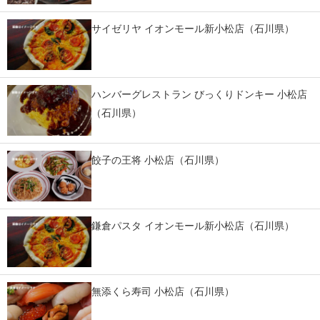
スマホと通信の最新トレンド
サイゼリヤ イオンモール新小松店（石川県）
進化するPCとデバイスの未来
好きが集まる 比べて選べる
ハンバーグレストラン びっくりドンキー 小松店
（石川県）
ビジネスと働き方のヒント
AI活用のいまが分かる
餃子の王将 小松店（石川県）
企業ITのトレンドを詳説
経営リーダーのコミュニティ
鎌倉パスタ イオンモール新小松店（石川県）
マーケ×ITの今がよく分かる
ITエンジニア向け専門サイト
無添くら寿司 小松店（石川県）
企業向けIT製品の総合サイト