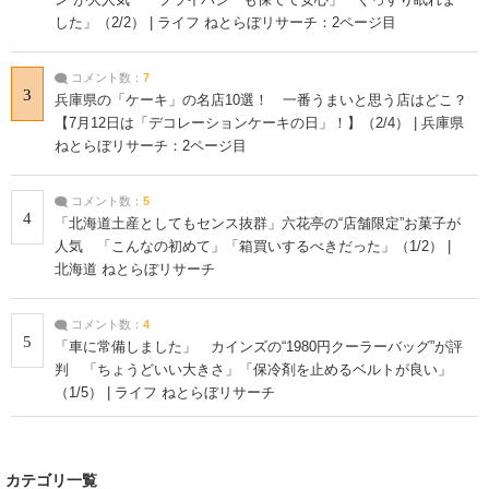
した」（2/2） | ライフ ねとらぼリサーチ：2ページ目
コメント数：
7
3
兵庫県の「ケーキ」の名店10選！ 一番うまいと思う店はどこ？
【7月12日は「デコレーションケーキの日」！】（2/4） | 兵庫県
ねとらぼリサーチ：2ページ目
コメント数：
5
4
「北海道土産としてもセンス抜群」六花亭の“店舗限定”お菓子が
人気 「こんなの初めて」「箱買いするべきだった」（1/2） |
北海道 ねとらぼリサーチ
コメント数：
4
5
「車に常備しました」 カインズの“1980円クーラーバッグ”が評
判 「ちょうどいい大きさ」「保冷剤を止めるベルトが良い」
（1/5） | ライフ ねとらぼリサーチ
カテゴリ一覧