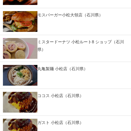
IT製品の技術・比較・事例
モスバーガー小松大領店（石川県）
製造業のIT導入・活用を支援
モノづくり技術者専門サイト
ミスタードーナツ 小松ルート8 ショップ（石川
エレクトロニクス専門サイト
県）
電子設計の基本と応用
エネルギーの専門メディア
丸亀製麺 小松店（石川県）
建設×テクノロジーの最前線
ちょっと気になるネットの話題
ココス 小松店（石川県）
ガスト 小松店（石川県）