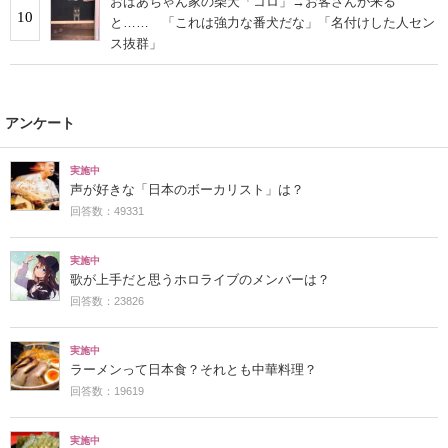
おばあちゃん家の柴犬「コロ」→お客さんが来る
10
と…… 「これは強力な番犬だな」「名付けした人セン
ス抜群」
アンケート
実施中
声が好きな「日本のボーカリスト」は？
回答数：49331
実施中
歌が上手だと思うホロライブのメンバーは？
回答数：23826
実施中
ラーメンって日本食？それとも中華料理？
回答数：19619
実施中