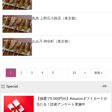
鳥恵 上野広小路店（東京都）
おみ乃 神谷町（東京都）
1
2
3
4
5
10
»
最後 »
Special
- PR -
【抽選で5,000円分】Amazonギフトカードが
当たる！読者アンケート実施中