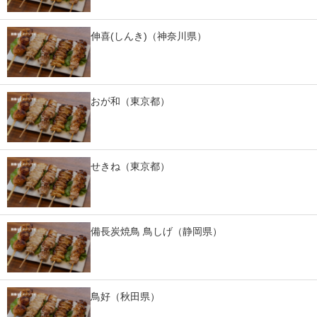
IT製品の技術・比較・事例
伸喜(しんき)（神奈川県）
製造業のIT導入・活用を支援
モノづくり技術者専門サイト
おが和（東京都）
エレクトロニクス専門サイト
電子設計の基本と応用
エネルギーの専門メディア
せきね（東京都）
建設×テクノロジーの最前線
ちょっと気になるネットの話題
備長炭焼鳥 鳥しげ（静岡県）
鳥好（秋田県）