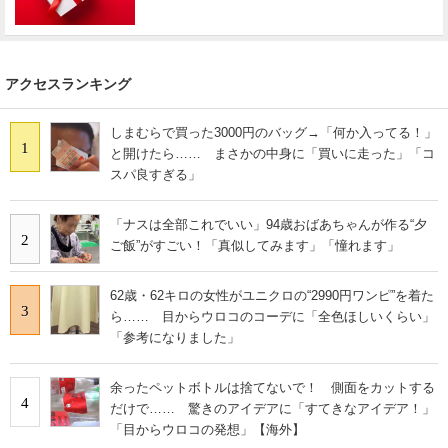
アクセスランキング
しまむらで買った3000円のバッグ→「何か入ってる！」
1
と開けたら…… まさかの中身に「買いに走った」「コ
スパ良すぎる」
「ナスは全部これでいい」94歳おばあちゃんが作る“夕
2
ご飯”がすごい！「真似してみます」「憧れます」
62歳・62キロの女性がユニクロの“2990円ワンピ”を着た
3
ら…… 目からウロコのコーデに「全色ほしいくらい」
「参考になりました」
余ったペットボトルは捨てないで！ 側面をカットする
4
だけで…… 驚きのアイデアに「すてきなアイデア！」
「目からウロコの発想」【海外】