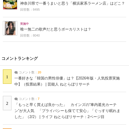
神奈川県で一番うまいと思う「横浜家系ラーメン店」はどこ？
回答数：8495
実施中
唯一無二の歌声だと思うボーカリストは？
回答数：8040
コメントランキング
コメント数：
20
1
一番好きな「韓国の男性俳優」は？【2026年版・人気投票実施
中】（投票結果） | 芸能人 ねとらぼリサーチ
コメント数：
7
2
「もっと早く買えば良かった」 カインズの“車内遮光カーテ
ン”が大人気 「プライバシーも保てて安心」「ぐっすり眠れま
した」（2/2） | ライフ ねとらぼリサーチ：2ページ目