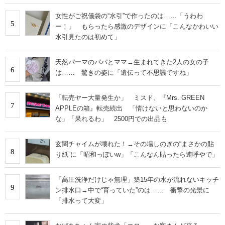
女性がご祝儀袋の“水引”で作ったのは……「うわわ
5
ー！」 もらったら感激のデザインに「こんなかわいい
水引見たのは初めて」
天然パーマのパパとママ→生まれてきた2人の女の子
6
は…… 驚きの姿に「遺伝って不思議ですね」
「転売ヤー大量発生か」 ミスド、『Mrs. GREEN
7
APPLEの箱』転売続出 「情けないと思わないのか
な」「呆れるわ」 2500円での出品も
玄関チャイムが壊れた！→その場しのぎの“まさかの貼
8
り紙”に「昭和っぽいw」「こんなん貼ったら連呼やで」
「高圧洗浄だけじゃ無理」築15年の水が流れないキッチ
9
ン排水口→中で“育っていた”のは…… 衝撃の光景に
「排水って大変」