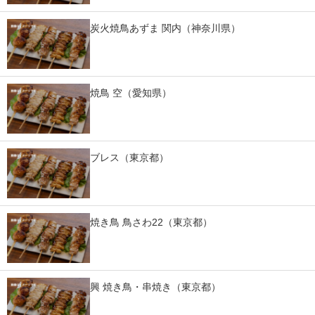
スマホと通信の最新トレンド
炭火焼鳥あずま 関内（神奈川県）
進化するPCとデバイスの未来
好きが集まる 比べて選べる
焼鳥 空（愛知県）
ビジネスと働き方のヒント
AI活用のいまが分かる
ブレス（東京都）
企業ITのトレンドを詳説
経営リーダーのコミュニティ
焼き鳥 鳥さわ22（東京都）
マーケ×ITの今がよく分かる
ITエンジニア向け専門サイト
興 焼き鳥・串焼き（東京都）
企業向けIT製品の総合サイト