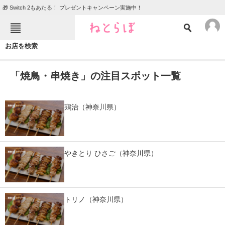
🎁 Switch 2もあたる！ プレゼントキャンペーン実施中！
ねとらぼメニュー
お店を検索
TOP
ニュース
「焼鳥・串焼き」の注目スポット一覧
エンタメ
クイズ
グルメ
地域
鶏治（神奈川県）
住まい
教育・育児
動物
リサーチ
やきとり ひさご（神奈川県）
会員記事
メディア
トリノ（神奈川県）
注目記事を集めた総合ページ
ITの今と未来を見通す