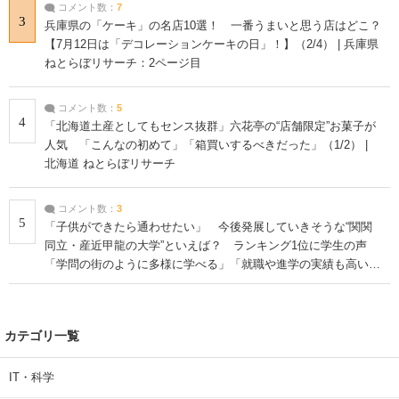
コメント数：
7
3
兵庫県の「ケーキ」の名店10選！ 一番うまいと思う店はどこ？
【7月12日は「デコレーションケーキの日」！】（2/4） | 兵庫県
ねとらぼリサーチ：2ページ目
コメント数：
5
4
「北海道土産としてもセンス抜群」六花亭の“店舗限定”お菓子が
人気 「こんなの初めて」「箱買いするべきだった」（1/2） |
北海道 ねとらぼリサーチ
コメント数：
3
5
「子供ができたら通わせたい」 今後発展していきそうな“関関
同立・産近甲龍の大学”といえば？ ランキング1位に学生の声
「学問の街のように多様に学べる」「就職や進学の実績も高い」
| 大学 ねとらぼリサーチ
カテゴリ一覧
IT・科学