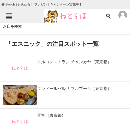
🎁 Switch 2もあたる！ プレゼントキャンペーン実施中！
ねとらぼメニュー
お店を検索
TOP
ニュース
「エスニック」の注目スポット一覧
エンタメ
クイズ
グルメ
地域
トルコレストラン チャンカヤ（東京都）
住まい
教育・育児
動物
リサーチ
タンドールバル カマルプール（東京都）
会員記事
メディア
青空（東京都）
注目記事を集めた総合ページ
ITの今と未来を見通す