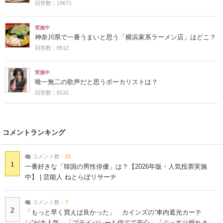
回答数：19671
実施中
神奈川県で一番うまいと思う「横浜家系ラーメン店」はどこ？
回答数：8512
実施中
唯一無二の歌声だと思うボーカリストは？
回答数：8132
コメントランキング
コメント数：
21
1
一番好きな「韓国の男性俳優」は？【2026年版・人気投票実施
中】 | 芸能人 ねとらぼリサーチ
コメント数：
7
2
「もっと早く買えば良かった」 カインズの“車内遮光カーテ
ン”が大人気 「プライバシーも保てて安心」「ぐっすり眠れま