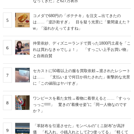
なってきた」と627万表示
コメダで680円の「ポテチキ」を注文→出てきたの
5
は……「逆詐欺すぎ」 目を疑う光景に「量間違えた？
w」「溢れかえってますね」
仲里依紗、ディズニーランドで買った1800円土産を「こ
6
れは買わなきゃでしょ！」 「すっごい上手お買い物」
と自画自賛
セカストに50着以上の服を買取依頼→渡されたレシート
7
は…… 「支払いまで何日か待たされた」衝撃的な光景
に「この値段はヤバすぎ」
ワンピースを着た女性→着物に着替えると……「すっっ
8
っっご!!!!!」 驚きの“着痩せ姿”に「同一人物なのです
か？」
「革財布を引退させた」モンベルの“ミニ財布”が高評
9
価 「札入れ、小銭入れとして2つ使ってる」「軽くて