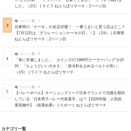
した」（2/2） | ライフ ねとらぼリサーチ：2ページ目
コメント数：
7
3
兵庫県の「ケーキ」の名店10選！ 一番うまいと思う店はどこ？
【7月12日は「デコレーションケーキの日」！】（2/4） | 兵庫県
ねとらぼリサーチ：2ページ目
コメント数：
4
4
「車に常備しました」 カインズの“1980円クーラーバッグ”が評
判 「ちょうどいい大きさ」「保冷剤を止めるベルトが良い」
（1/5） | ライフ ねとらぼリサーチ
コメント数：
3
5
【バレーボール】ネーションズリーグ日本ラウンドで活躍を期待
している「日本男子バレー代表選手」は？【2026年版・人気投
票実施中】（投票結果） | スポーツ ねとらぼリサーチ
カテゴリ一覧