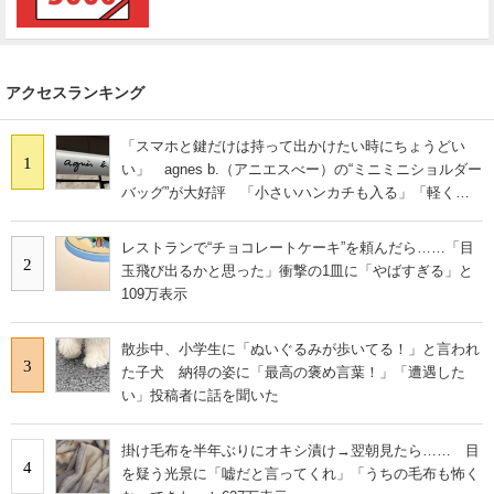
アクセスランキング
「スマホと鍵だけは持って出かけたい時にちょうどい
1
い」 agnes b.（アニエスべー）の“ミニミニショルダー
バッグ”が大好評 「小さいハンカチも入る」「軽くて
旅行でも活躍します
レストランで“チョコレートケーキ”を頼んだら……「目
2
玉飛び出るかと思った」衝撃の1皿に「やばすぎる」と
109万表示
散歩中、小学生に「ぬいぐるみが歩いてる！」と言われ
3
た子犬 納得の姿に「最高の褒め言葉！」「遭遇した
い」投稿者に話を聞いた
掛け毛布を半年ぶりにオキシ漬け→翌朝見たら…… 目
4
を疑う光景に「嘘だと言ってくれ」「うちの毛布も怖く