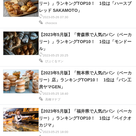
リー）」ランキングTOP10！ 1位は「ハースブ
レッド SAKAMOTO」
スマホと通信の最新トレンド
2023-05-26 07:30
chococo
進化するPCとデバイスの未来
【2023年5月版】「青森県で人気のパン（ベーカ
好きが集まる 比べて選べる
リー）」ランキングTOP10！ 1位は「モンドー
ル」
ビジネスと働き方のヒント
2023-05-25 20:25
びぶぐるマン
AI活用のいまが分かる
【2023年5月版】「熊本県で人気のパン（ベーカ
企業ITのトレンドを詳説
リー）店」ランキングTOP10！ 1位は「パン工
房ヤマGEN」
経営リーダーのコミュニティ
2023-05-25 18:40
高橋マナブ
マーケ×ITの今がよく分かる
【2023年5月版】「福井県で人気のパン（ベーカ
ITエンジニア向け専門サイト
リー）」ランキングTOP10！ 1位は「ベイクオ
カジマ」
企業向けIT製品の総合サイト
2023-05-25 18:00