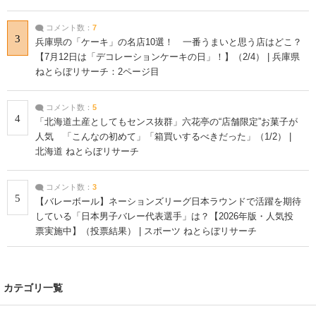
コメント数：
7
3
兵庫県の「ケーキ」の名店10選！ 一番うまいと思う店はどこ？
【7月12日は「デコレーションケーキの日」！】（2/4） | 兵庫県
ねとらぼリサーチ：2ページ目
コメント数：
5
4
「北海道土産としてもセンス抜群」六花亭の“店舗限定”お菓子が
人気 「こんなの初めて」「箱買いするべきだった」（1/2） |
北海道 ねとらぼリサーチ
コメント数：
3
5
【バレーボール】ネーションズリーグ日本ラウンドで活躍を期待
している「日本男子バレー代表選手」は？【2026年版・人気投
票実施中】（投票結果） | スポーツ ねとらぼリサーチ
カテゴリ一覧