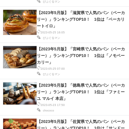
びぶぐるマン
IT製品の技術・比較・事例
【2023年5月版】「滋賀県で人気のパン（ベーカ
製造業のIT導入・活用を支援
リー）」ランキングTOP10！ 1位は「ベーカリ
ートイロ」
モノづくり技術者専門サイト
2023-05-25 16:05
びぶぐるマン
エレクトロニクス専門サイト
【2023年5月版】「宮崎県で人気のパン（ベーカ
電子設計の基本と応用
リー）」ランキングTOP10！ 1位は「ノモベー
カリー」
エネルギーの専門メディア
2023-05-25 07:00
びぶぐるマン
建設×テクノロジーの最前線
【2023年5月版】「徳島県で人気のパン（ベーカ
ちょっと気になるネットの話題
リー）」ランキングTOP10！ 1位は「ファミー
ユ マルイ 本店」
2023-05-23 17:50
chococo
【2023年5月版】「佐賀県で人気のパン（ベーカ
リー）」ランキングTOP10！ 1位は「サンドー