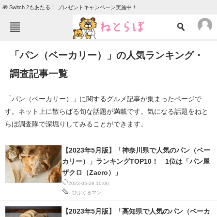
🎁 Switch 2もあたる！ プレゼントキャンペーン実施中！
ねとらぼメニュー
「パン（ベーカリー）」の人気ランキング・
TOP
ニュース
調査記事一覧
エンタメ
クイズ
グルメ
地域
「パン（ベーカリー）」に関するグルメ記事が集まったページで
す。ネット上に散らばる旬な話題が満載です。気になる話題をねと
住まい
教育・育児
らぼ調査隊で深堀りしてみることができます。
動物
リサーチ
会員記事
【2023年5月版】「神奈川県で人気のパン（ベー
カリー）」ランキングTOP10！ 1位は「パン屋
ザクロ（Zacro）」
メディア
2023-05-28 10:00
注目記事を集めた総合ページ
びぶぐるマン
【2023年5月版】「高知県で人気のパン（ベーカ
ITの今と未来を見通す