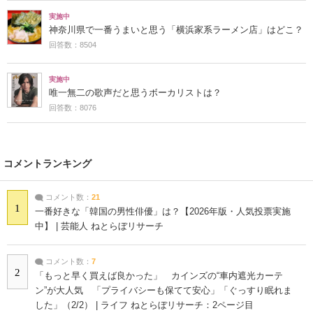
実施中
神奈川県で一番うまいと思う「横浜家系ラーメン店」はどこ？
回答数：8504
実施中
唯一無二の歌声だと思うボーカリストは？
回答数：8076
コメントランキング
コメント数：
21
1
一番好きな「韓国の男性俳優」は？【2026年版・人気投票実施
中】 | 芸能人 ねとらぼリサーチ
コメント数：
7
2
「もっと早く買えば良かった」 カインズの“車内遮光カーテ
ン”が大人気 「プライバシーも保てて安心」「ぐっすり眠れま
した」（2/2） | ライフ ねとらぼリサーチ：2ページ目