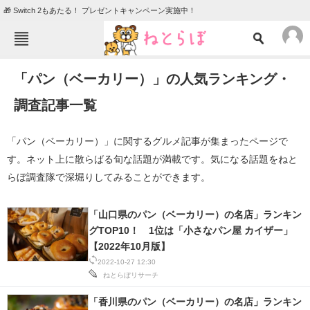
🎁 Switch 2もあたる！ プレゼントキャンペーン実施中！
ねとらぼメニュー
「パン（ベーカリー）」の人気ランキング・
TOP
ニュース
調査記事一覧
エンタメ
クイズ
グルメ
地域
「パン（ベーカリー）」に関するグルメ記事が集まったページで
す。ネット上に散らばる旬な話題が満載です。気になる話題をねと
住まい
教育・育児
らぼ調査隊で深堀りしてみることができます。
動物
リサーチ
会員記事
「山口県のパン（ベーカリー）の名店」ランキン
グTOP10！ 1位は「小さなパン屋 カイザー」
【2022年10月版】
メディア
2022-10-27 12:30
注目記事を集めた総合ページ
ねとらぼリサーチ
「香川県のパン（ベーカリー）の名店」ランキン
ITの今と未来を見通す