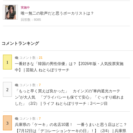
実施中
唯一無二の歌声だと思うボーカリストは？
回答数：8085
コメントランキング
コメント数：
21
1
一番好きな「韓国の男性俳優」は？【2026年版・人気投票実施
中】 | 芸能人 ねとらぼリサーチ
コメント数：
7
2
「もっと早く買えば良かった」 カインズの“車内遮光カーテ
ン”が大人気 「プライバシーも保てて安心」「ぐっすり眠れま
した」（2/2） | ライフ ねとらぼリサーチ：2ページ目
コメント数：
7
3
兵庫県の「ケーキ」の名店10選！ 一番うまいと思う店はどこ？
【7月12日は「デコレーションケーキの日」！】（2/4） | 兵庫県