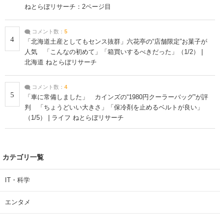
ねとらぼリサーチ：2ページ目
コメント数：
5
4
「北海道土産としてもセンス抜群」六花亭の“店舗限定”お菓子が
人気 「こんなの初めて」「箱買いするべきだった」（1/2） |
北海道 ねとらぼリサーチ
コメント数：
4
5
「車に常備しました」 カインズの“1980円クーラーバッグ”が評
判 「ちょうどいい大きさ」「保冷剤を止めるベルトが良い」
（1/5） | ライフ ねとらぼリサーチ
カテゴリ一覧
IT・科学
エンタメ