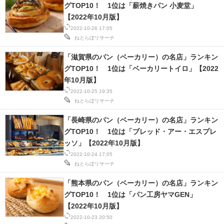
グTOP10！ 1位は「薪焼きパン 小麦堂」
【2022年10月版】
スマホと通信の最新トレンド
2022-10-26 17:05
ねとらぼリサーチ
進化するPCとデバイスの未来
「滋賀県のパン（ベーカリー）の名店」ランキン
好きが集まる 比べて選べる
グTOP10！ 1位は「ベーカリートイロ」【2022
年10月版】
ビジネスと働き方のヒント
2022-10-25 19:35
ねとらぼリサーチ
AI活用のいまが分かる
「長崎県のパン（ベーカリー）の名店」ランキン
企業ITのトレンドを詳説
グTOP10！ 1位は「ブレッド・アー・エスプレ
ッソ」【2022年10月版】
経営リーダーのコミュニティ
2022-10-24 17:05
ねとらぼリサーチ
マーケ×ITの今がよく分かる
「熊本県のパン（ベーカリー）の名店」ランキン
ITエンジニア向け専門サイト
グTOP10！ 1位は「パン工房ヤマGEN」
【2022年10月版】
企業向けIT製品の総合サイト
2022-10-23 20:50