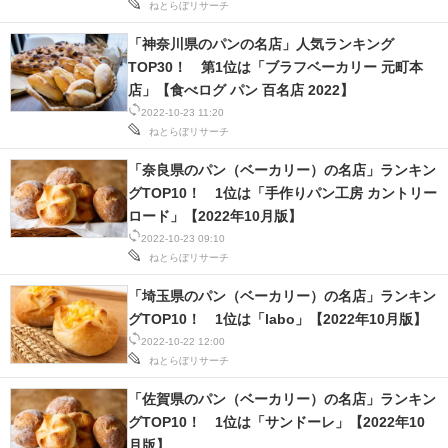
ねとらぼリサーチ
IT製品の技術・比較・事例
「神奈川県のパンの名店」人気ランキング
製造業のIT導入・活用を支援
TOP30！ 第1位は「ブラフベーカリー 元町本
店」【食べログ パン 百名店 2022】
モノづくり技術者専門サイト
2022-10-23 11:20
ねとらぼリサーチ
エレクトロニクス専門サイト
「奈良県のパン（ベーカリー）の名店」ランキン
電子設計の基本と応用
グTOP10！ 1位は「手作りパン工房 カントリー
ロード」【2022年10月版】
エネルギーの専門メディア
2022-10-23 09:10
ねとらぼリサーチ
建設×テクノロジーの最前線
「埼玉県のパン（ベーカリー）の名店」ランキン
ちょっと気になるネットの話題
グTOP10！ 1位は「labo」【2022年10月版】
2022-10-22 12:00
ねとらぼリサーチ
「佐賀県のパン（ベーカリー）の名店」ランキン
グTOP10！ 1位は「サンドーレ」【2022年10
月版】