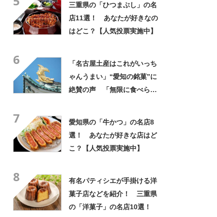
5
三重県の「ひつまぶし」の名
店11選！ あなたが好きなの
はどこ？【人気投票実施中】
6
「名古屋土産はこれがいっち
ゃんうまい」“愛知の銘菓”に
絶賛の声 「無限に食べられ
る」「もっとはやく知りたか
7
った」「愛知のお菓子でナン
愛知県の「牛かつ」の名店8
バーワン」
選！ あなたが好きな店はど
こ？【人気投票実施中】
8
有名パティシエが手掛ける洋
菓子店などを紹介！ 三重県
の「洋菓子」の名店10選！