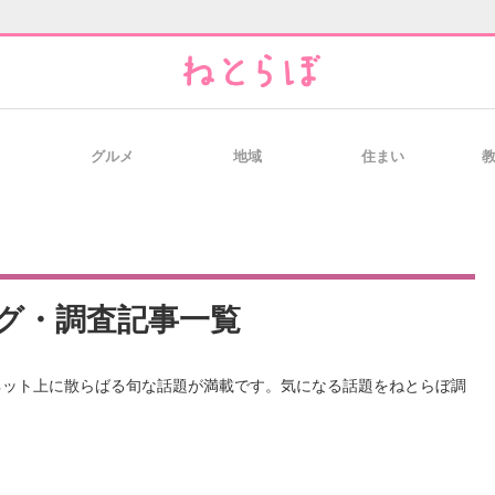
グルメ
地域
住まい
と未来を見通す
スマホと通信の最新トレンド
進化するPCとデ
のいまが分かる
企業ITのトレンドを詳説
経営リーダーの
グ・調査記事一覧
ネット上に散らばる旬な話題が満載です。気になる話題をねとらぼ調
T製品の総合サイト
IT製品の技術・比較・事例
製造業のIT導入