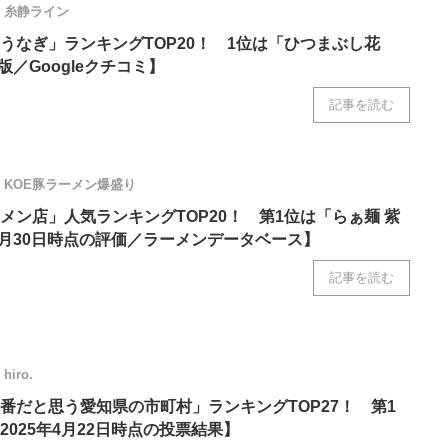
糸静ライン
ニクス専門サイト
電子設計の基本と応用
エネルギーの専
うなぎ」ランキングTOP20！ 1位は「ひつまぶし花
版／Googleクチコミ】
記事を読む
KOE豚ラーメン爆盛り
メン店」人気ランキングTOP20！ 第1位は「らぁ麺 紫
年4月30日時点の評価／ラーメンデータベース】
記事を読む
hiro.
番だと思う愛知県の市町村」ランキングTOP27！ 第1
025年4月22日時点の投票結果】