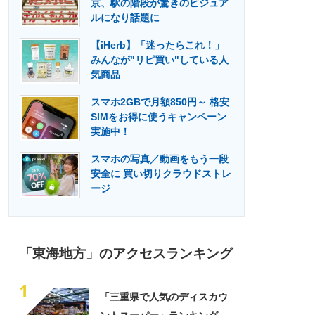
京、駅の階段が驚きのビジュア
門メディア
建設×テクノロジーの最前線
ルになり話題に
【iHerb】「迷ったらこれ！」
みんなが"リピ買い"している人
気商品
スマホ2GBで月額850円～ 格安
SIMをお得に使うキャンペーン
実施中！
スマホの写真／動画をもう一段
安全に 買い切りクラウドストレ
ージ
「東海地方」のアクセスランキング
1
「三重県で人気のディスカウ