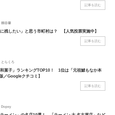
記事を読む
桐谷肇
に残したい」と思う市町村は？ 【人気投票実施中】
記事を読む
とらくろ
和菓子」ランキングTOP10！ 1位は「元祖鯱もなか本
版／Googleクチコミ】
記事を読む
Dopey
ラーメン」の名店10選！ 「ラーメン 大 名古屋店」など