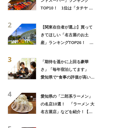
ントスーパー」ランキング
TOP10！ 1位は「タチヤ 四
日市店」【2024年3月版／
2
Googleクチコミ調べ】
【関東在住者が選ぶ】買って
きてほしい「名古屋のお土
産」ランキングTOP26！ 第
1位は「名古屋プリン（メゾ
3
ン・ド・ジャンノエル）」と
「期待を遥かに上回る豪華
「小倉トーストチーズケーキ
さ」「毎年宿泊してます」
（東海寿）」【2026年最新調
愛知県で“食事の評価が高い
査結果】
宿”1位に「お腹パンッパンに
4
なる夕食の量」「大人も子ど
愛知県の「二郎系ラーメン」
もも大興奮」
の名店10選！ 「ラーメン 大
名古屋店」などを紹介！【人
気投票実施中】