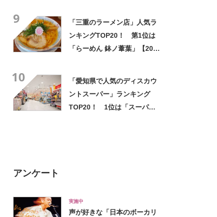
9
「三重のラーメン店」人気ラ
ンキングTOP20！ 第1位は
「らーめん 鉢ノ葦葉」【2023
年12月27日時点の評価／ラー
10
メンデータベース】
「愛知県で人気のディスカウ
ントスーパー」ランキング
TOP20！ 1位は「スーパー
センタートライアル半田亀崎
店」【2024年1月版／Google
クチコミ調べ】
アンケート
実施中
声が好きな「日本のボーカリ