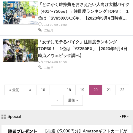
「とにかく維持費をおさえたい人向け大型バイク
（401〜750cc）」注目度ランキングTOP8！ 1
位は「SV650X/スズキ」【2023年9月4日時点／
ウェビック調べ】
2023-09-09 21:00
二輪児
「女子にモテるバイク」注目度ランキング
TOP30！ 1位は「YZ250FX」【2023年9月4日
時点／ウェビック調べ】
2023-09-09 18:50
二輪児
« 最初
«
10
18
19
20
21
22
»
最後 »
Special
- PR -
【抽選で5,000円分】Amazonギフトカードが