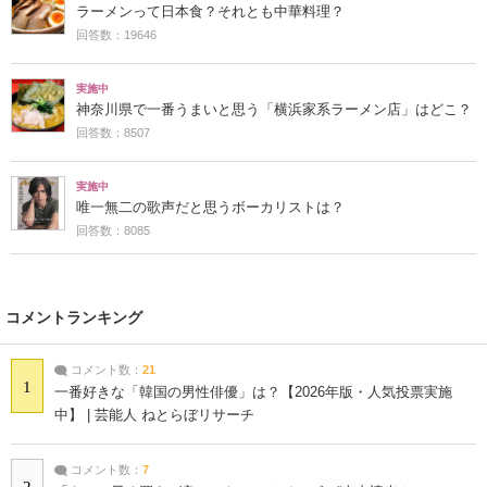
ラーメンって日本食？それとも中華料理？
回答数：19646
実施中
神奈川県で一番うまいと思う「横浜家系ラーメン店」はどこ？
回答数：8507
実施中
唯一無二の歌声だと思うボーカリストは？
回答数：8085
コメントランキング
コメント数：
21
1
一番好きな「韓国の男性俳優」は？【2026年版・人気投票実施
中】 | 芸能人 ねとらぼリサーチ
コメント数：
7