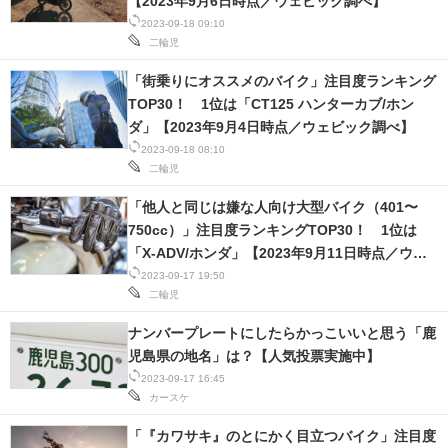
【2023年9月6日時点／ウェビック調べ】
2023-09-18 09:10
二輪児
「街乗りにオススメのバイク」注目度ランキング
TOP30！ 1位は「CT125 ハンターカブ/ホン
ダ」【2023年9月4日時点／ウェビック調べ】
2023-09-18 08:10
二輪児
「他人と同じは嫌な人向け大型バイク（401〜
750cc）」注目度ランキングTOP30！ 1位は
「X-ADV/ホンダ」【2023年9月11日時点／ウェ
ビック調べ】
2023-09-17 19:50
二輪児
ナンバープレートにしたらかっこいいと思う「鹿
児島県の地名」は？【人気投票実施中】
2023-09-17 16:45
カースケ
「『カワサキ』のとにかく目立つバイク」注目度