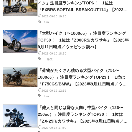
イク」注目度ランキングTOP6！ 1位は
「FXBRS SOFTAIL BREAKOUT114」【2023年
9月11日時点／ウェビック調べ】
2023-09-15 19:35
hiro.
「大型バイク（〜1000cc）」注目度ランキング
TOP30！ 1位は「Z900RS/カワサキ」【2023年
9月11日時点／ウェビック調べ】
2023-09-15 18:15
二輪児
「荷物がたくさん積める大型バイク（751〜
1000cc）」注目度ランキングTOP23！ 1位は
「F750GS/BMW」【2023年9月11日時点／ウェ
ビック調べ】
2023-09-15 12:15
hiro.
「他人と同じは嫌な人向け中型バイク（126〜
250cc）」注目度ランキングTOP30！ 1位は
「ZX-25R/カワサキ」【2023年9月11日時点／ウ
ェビック調べ】
2023-09-14 17:50