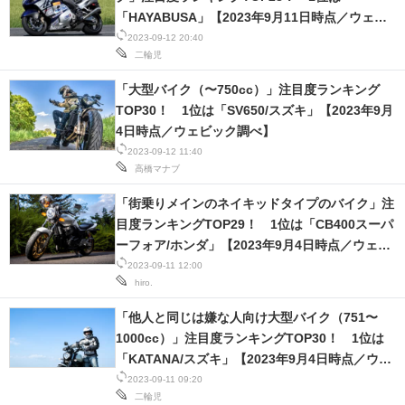
「HAYABUSA」【2023年9月11日時点／ウェビ
ック調べ】
2023-09-12 20:40
二輪児
「大型バイク（〜750cc）」注目度ランキング
TOP30！ 1位は「SV650/スズキ」【2023年9月
4日時点／ウェビック調べ】
2023-09-12 11:40
高橋マナブ
「街乗りメインのネイキッドタイプのバイク」注
目度ランキングTOP29！ 1位は「CB400スーパ
ーフォア/ホンダ」【2023年9月4日時点／ウェビ
ック調べ】
2023-09-11 12:00
hiro.
「他人と同じは嫌な人向け大型バイク（751〜
1000cc）」注目度ランキングTOP30！ 1位は
「KATANA/スズキ」【2023年9月4日時点／ウェ
ビック調べ】
2023-09-11 09:20
二輪児