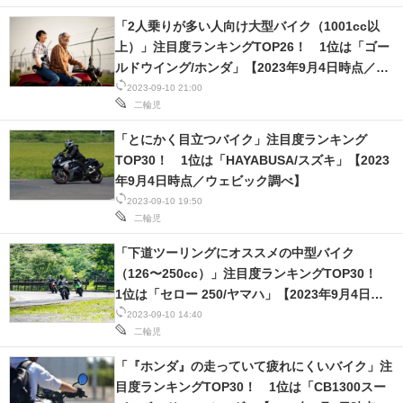
「2人乗りが多い人向け大型バイク（1001cc以
上）」注目度ランキングTOP26！ 1位は「ゴー
ルドウイング/ホンダ」【2023年9月4日時点／ウ
ェビック調べ】
2023-09-10 21:00
二輪児
「とにかく目立つバイク」注目度ランキング
TOP30！ 1位は「HAYABUSA/スズキ」【2023
年9月4日時点／ウェビック調べ】
2023-09-10 19:50
二輪児
「下道ツーリングにオススメの中型バイク
（126〜250cc）」注目度ランキングTOP30！
1位は「セロー 250/ヤマハ」【2023年9月4日時
点／ウェビック調べ】
2023-09-10 14:40
二輪児
「『ホンダ』の走っていて疲れにくいバイク」注
目度ランキングTOP30！ 1位は「CB1300スー