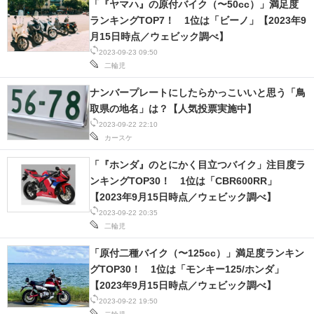
「『ヤマハ』の原付バイク（〜50cc）」満足度
IT製品の技術・比較・事例
ランキングTOP7！ 1位は「ビーノ」【2023年9
月15日時点／ウェビック調べ】
製造業のIT導入・活用を支援
2023-09-23 09:50
二輪児
モノづくり技術者専門サイト
ナンバープレートにしたらかっこいいと思う「鳥
エレクトロニクス専門サイト
取県の地名」は？【人気投票実施中】
2023-09-22 22:10
電子設計の基本と応用
カースケ
エネルギーの専門メディア
「『ホンダ』のとにかく目立つバイク」注目度ラ
ンキングTOP30！ 1位は「CBR600RR」
建設×テクノロジーの最前線
【2023年9月15日時点／ウェビック調べ】
2023-09-22 20:35
ちょっと気になるネットの話題
二輪児
「原付二種バイク（〜125cc）」満足度ランキン
グTOP30！ 1位は「モンキー125/ホンダ」
【2023年9月15日時点／ウェビック調べ】
2023-09-22 19:50