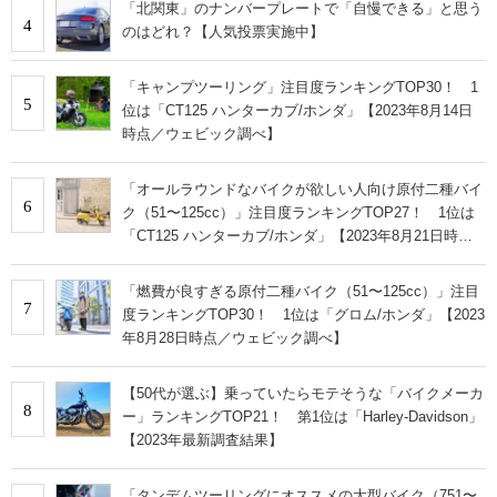
「北関東」のナンバープレートで「自慢できる」と思う
4
のはどれ？【人気投票実施中】
「キャンプツーリング」注目度ランキングTOP30！ 1
5
位は「CT125 ハンターカブ/ホンダ」【2023年8月14日
時点／ウェビック調べ】
「オールラウンドなバイクが欲しい人向け原付二種バイ
6
ク（51〜125cc）」注目度ランキングTOP27！ 1位は
「CT125 ハンターカブ/ホンダ」【2023年8月21日時点
／ウェビック調べ】
「燃費が良すぎる原付二種バイク（51〜125cc）」注目
7
度ランキングTOP30！ 1位は「グロム/ホンダ」【2023
年8月28日時点／ウェビック調べ】
【50代が選ぶ】乗っていたらモテそうな「バイクメーカ
8
ー」ランキングTOP21！ 第1位は「Harley-Davidson」
【2023年最新調査結果】
「タンデムツーリングにオススメの大型バイク（751〜