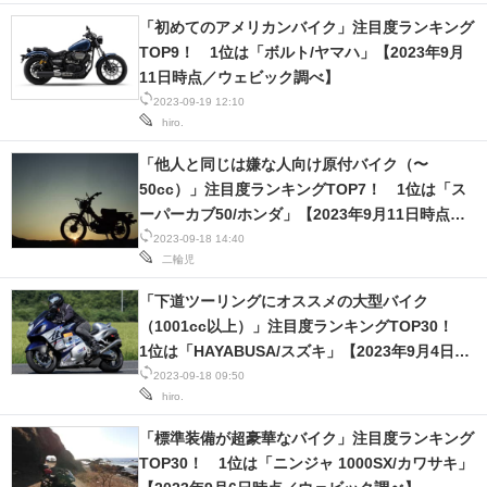
「初めてのアメリカンバイク」注目度ランキング
TOP9！ 1位は「ボルト/ヤマハ」【2023年9月
11日時点／ウェビック調べ】
2023-09-19 12:10
hiro.
「他人と同じは嫌な人向け原付バイク（〜
50cc）」注目度ランキングTOP7！ 1位は「ス
ーパーカブ50/ホンダ」【2023年9月11日時点／
ウェビック調べ】
2023-09-18 14:40
二輪児
「下道ツーリングにオススメの大型バイク
（1001cc以上）」注目度ランキングTOP30！
1位は「HAYABUSA/スズキ」【2023年9月4日時
点／ウェビック調べ】
2023-09-18 09:50
hiro.
「標準装備が超豪華なバイク」注目度ランキング
TOP30！ 1位は「ニンジャ 1000SX/カワサキ」