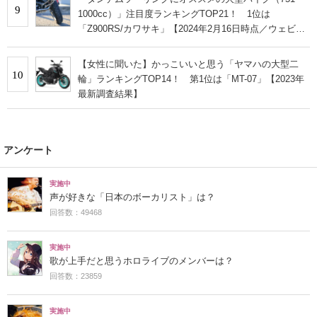
9
1000cc）」注目度ランキングTOP21！ 1位は
「Z900RS/カワサキ」【2024年2月16日時点／ウェビッ
ク調べ】
【女性に聞いた】かっこいいと思う「ヤマハの大型二
10
輪」ランキングTOP14！ 第1位は「MT-07」【2023年
最新調査結果】
アンケート
実施中
声が好きな「日本のボーカリスト」は？
回答数：49468
実施中
歌が上手だと思うホロライブのメンバーは？
回答数：23859
実施中