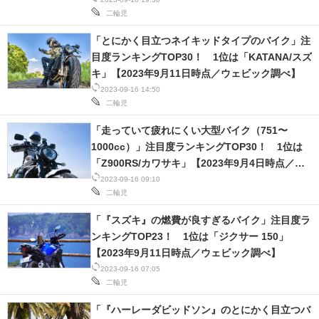
二輪児
「とにかく目立つネイキッドタイプのバイク」注
目度ランキングTOP30！ 1位は「KATANA/スズ
キ」【2023年9月11日時点／ウェビック調べ】
2023-09-16 14:50
二輪児
「走っていて疲れにくい大型バイク（751〜
1000cc）」注目度ランキングTOP30！ 1位は
「Z900RS/カワサキ」【2023年9月4日時点／ウ
ェビック調べ】
2023-09-16 09:10
二輪児
「『スズキ』の燃費が良すぎるバイク」注目度ラ
ンキングTOP23！ 1位は「ジクサー 150」
【2023年9月11日時点／ウェビック調べ】
2023-09-16 07:05
二輪児
「『ハーレーダビッドソン』のとにかく目立つバ