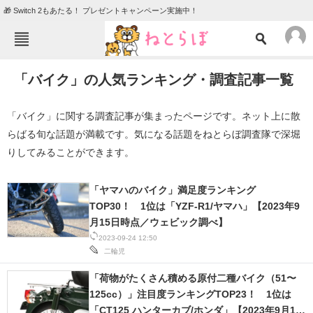
🎁 Switch 2もあたる！ プレゼントキャンペーン実施中！
ねとらぼメニュー
「バイク」の人気ランキング・調査記事一覧
TOP
ニュース
エンタメ
クイズ
「バイク」に関する調査記事が集まったページです。ネット上に散
らばる旬な話題が満載です。気になる話題をねとらぼ調査隊で深堀
グルメ
地域
りしてみることができます。
住まい
教育・育児
動物
リサーチ
「ヤマハのバイク」満足度ランキング
TOP30！ 1位は「YZF-R1/ヤマハ」【2023年9
会員記事
月15日時点／ウェビック調べ】
2023-09-24 12:50
二輪児
メディア
注目記事を集めた総合ページ
「荷物がたくさん積める原付二種バイク（51〜
125cc）」注目度ランキングTOP23！ 1位は
ITの今と未来を見通す
「CT125 ハンターカブ/ホンダ」【2023年9月11