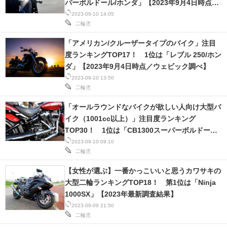
パーボルドール/ホンダ」【2023年9月4日時点／
ウェビック調べ】
2023-09-10 14:05
二輪児
「アメリカン/クルーザータイプのバイク」注目
度ランキングTOP17！ 1位は「レブル 250/ホン
ダ」【2023年9月4日時点／ウェビック調べ】
2023-09-10 13:50
二輪児
「オールラウンドなバイクが欲しい人向け大型バ
イク（1001cc以上）」注目度ランキング
TOP30！ 1位は「CB1300スーパーボルドール/
ホンダ」【2023年9月4日時点／ウェビック調
2023-09-10 09:10
二輪児
べ】
【女性が選ぶ】一番かっこいいと思うカワサキの
大型二輪ランキングTOP18！ 第1位は「Ninja
1000SX」【2023年最新調査結果】
2023-09-09 21:50
二輪児