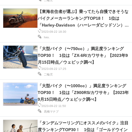
二輪児
【東海在住者が選ぶ】乗ってたら自慢できそうな
バイクメーカーランキングTOP18！ 1位は
「Harley-Davidson（ハーレーダビッドソン）」
【2023年最新調査結果】
2023-09-22 18:30
hiro.
「大型バイク（〜750cc）」満足度ランキング
TOP30！ 1位は「ZX-6R/カワサキ」【2023年9
月15日時点／ウェビック調べ】
2023-09-22 17:25
二輪児
「大型バイク（〜1000cc）」満足度ランキング
TOP30！ 1位は「Z900RS/カワサキ」【2023年
9月15日時点／ウェビック調べ】
2023-09-22 11:50
高橋マナブ
「タンデムツーリングにオススメのバイク」注目
度ランキングTOP30！ 1位は「ゴールドウイン