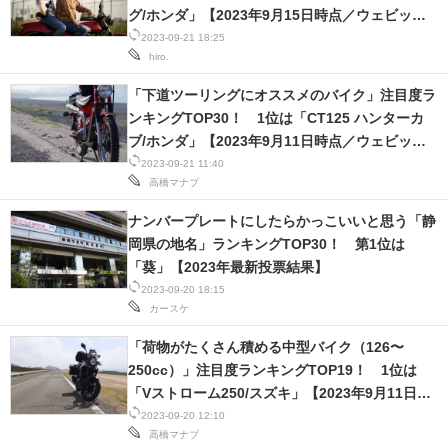
グ/ホンダ」【2023年9月15日時点／ウェビック
調べ】
2023-09-21 18:25
hiro.
「下道ツーリングにオススメのバイク」注目度ラ
ンキングTOP30！ 1位は「CT125 ハンターカ
ブ/ホンダ」【2023年9月11日時点／ウェビック
調べ】
2023-09-21 11:40
高橋マナブ
ナンバープレートにしたらかっこいいと思う「静
岡県の地名」ランキングTOP30！ 第1位は
「葵」【2023年最新投票結果】
2023-09-20 18:15
カースケ
「荷物がたくさん積める中型バイク（126〜
250cc）」注目度ランキングTOP19！ 1位は
「Vストローム250/スズキ」【2023年9月11日時
点／ウェビック調べ】
2023-09-20 12:10
高橋マナブ