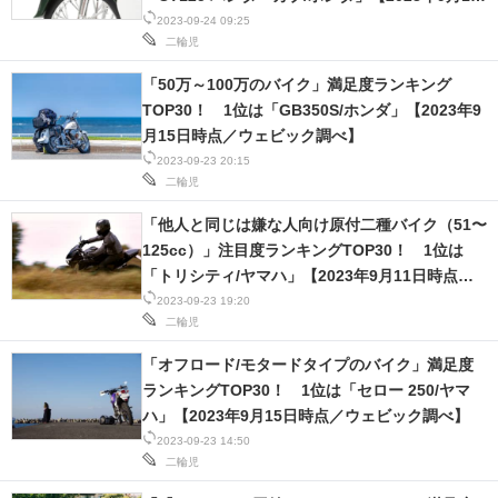
日時点／ウェビック調べ】
2023-09-24 09:25
スマホと通信の最新トレンド
二輪児
「50万～100万のバイク」満足度ランキング
進化するPCとデバイスの未来
TOP30！ 1位は「GB350S/ホンダ」【2023年9
好きが集まる 比べて選べる
月15日時点／ウェビック調べ】
2023-09-23 20:15
ビジネスと働き方のヒント
二輪児
「他人と同じは嫌な人向け原付二種バイク（51〜
AI活用のいまが分かる
125cc）」注目度ランキングTOP30！ 1位は
「トリシティ/ヤマハ」【2023年9月11日時点／
企業ITのトレンドを詳説
ウェビック調べ】
2023-09-23 19:20
二輪児
経営リーダーのコミュニティ
「オフロード/モタードタイプのバイク」満足度
マーケ×ITの今がよく分かる
ランキングTOP30！ 1位は「セロー 250/ヤマ
ハ」【2023年9月15日時点／ウェビック調べ】
ITエンジニア向け専門サイト
2023-09-23 14:50
二輪児
企業向けIT製品の総合サイト