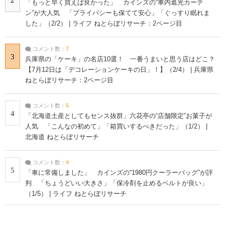
2
「もっと早く買えば良かった」 カインズの“車内遮光カーテ
ン”が大人気 「プライバシーも保てて安心」「ぐっすり眠れま
した」（2/2） | ライフ ねとらぼリサーチ：2ページ目
コメント数：
7
3
兵庫県の「ケーキ」の名店10選！ 一番うまいと思う店はどこ？
【7月12日は「デコレーションケーキの日」！】（2/4） | 兵庫県
ねとらぼリサーチ：2ページ目
コメント数：
5
4
「北海道土産としてもセンス抜群」六花亭の“店舗限定”お菓子が
人気 「こんなの初めて」「箱買いするべきだった」（1/2） |
北海道 ねとらぼリサーチ
コメント数：
4
5
「車に常備しました」 カインズの“1980円クーラーバッグ”が評
判 「ちょうどいい大きさ」「保冷剤を止めるベルトが良い」
（1/5） | ライフ ねとらぼリサーチ