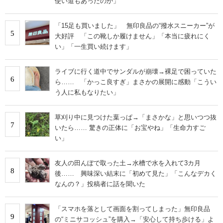
使い道もあったのか」
「15足も買いました」 無印良品の“撥水スニーカー”が
5
大好評 「この靴しか履けません」「本当に疲れにく
い」「一生買い続けます」
ライブに行く道中でサンダルが崩壊→裸足で困っていた
6
ら…… 「かっこ良すぎ」まさかの展開に感動「こうい
う人に私もなりたい」
草刈り中に見つけた葉っぱ→「まさかな」と思いつつ抜
7
いたら…… 驚きの正体に「お宝やね」「生命力すご
い」
友人の田んぼで取った土→水槽で水を入れて3カ月
8
後…… 興味深い結末に「初めて見た」「こんなデカく
なんの？」投稿者に話を聞いた
「スマホを落として画面を割ってしまった」無印良品
9
の“ミニサコッシュ”を購入→「安心して持ち歩ける」よ