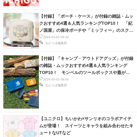
【付録】「ポーチ・ケース」が付録の雑誌・ムッ
クおすすめ4選＆人気ランキングTOP10！ 「紀
ノ国屋」の保冷ポーチや「ミッフィー」のスクエ
アポーチなど【2024年5月】
2024-05-05 09:30
ねとらぼ編集部
【付録】「キャンプ・アウトドアグッズ」が付録
の雑誌・ムックおすすめ4選＆人気ランキング
TOP10！ モンベルのツールボックスや蓋がテ
ーブルになる保冷バッグなど【2024年5月】
2024-05-03 09:00
ねとらぼ編集部
【ユニクロ】ちいかわ×サンリオのコラボアイテ
ムが登場！ スイーツとキャラを組み合わせたキ
ュートなUTなど