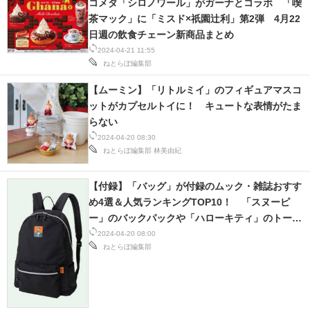
コメダ「シロノワール」がガーナとコラボ 「喫
茶マック」に「ミスド×祇園辻利」第2弾 4月22
日週の飲食チェーン新商品まとめ
2024-04-21 11:55
ねとらぼ編集部
【ムーミン】「リトルミイ」のフィギュアマスコ
ットがカプセルトイに！ キュートな表情がたま
らない
2024-04-20 08:30
ねとらぼ編集部
林美由紀
【付録】「バッグ」が付録のムック・雑誌おすす
め4選＆人気ランキングTOP10！ 「スヌーピ
ー」のバックパックや「ハローキティ」のトート
バッグなど【2024年4月】
2024-04-20 08:00
ねとらぼ編集部