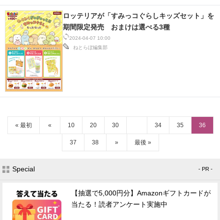
ロッテリアが「すみっコぐらしキッズセット」を
期間限定発売 おまけは選べる3種
2024-04-07 10:00
ねとらぼ編集部
« 最初
«
10
20
30
34
35
36
37
38
»
最後 »
Special
- PR -
【抽選で5,000円分】Amazonギフトカードが
当たる！読者アンケート実施中