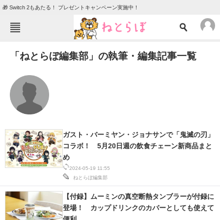
🎁 Switch 2もあたる！ プレゼントキャンペーン実施中！
ねとらぼメニュー
「ねとらぼ編集部」の執筆・編集記事一覧
TOP
ニュース
エンタメ
クイズ
グルメ
地域
住まい
教育・育児
動物
リサーチ
ガスト・バーミヤン・ジョナサンで「鬼滅の刃」
コラボ！ 5月20日週の飲食チェーン新商品まと
会員記事
め
2024-05-19 11:55
メディア
ねとらぼ編集部
注目記事を集めた総合ページ
【付録】ムーミンの真空断熱タンブラーが付録に
登場！ カップドリンクのカバーとしても使えて
ITの今と未来を見通す
便利