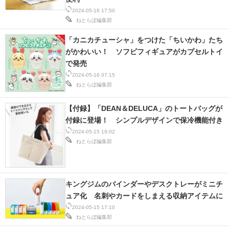
2024-05-16 17:50
スマホと通信の最新トレンド
ねとらぼ編集部
進化するPCとデバイスの未来
「カニカチューシャ」をつけた「ちいかわ」たち
がかわいい！ ソフビフィギュアがカプセルトイ
好きが集まる 比べて選べる
で発売
2024-05-16 07:15
ビジネスと働き方のヒント
ねとらぼ編集部
AI活用のいまが分かる
【付録】「DEAN＆DELUCA」のトートバッグが
付録に登場！ シンプルデザインで保冷機能付き
企業ITのトレンドを詳説
2024-05-15 19:02
ねとらぼ編集部
経営リーダーのコミュニティ
マーケ×ITの今がよく分かる
キングジムのバインダーやデスクトレーがミニチ
ITエンジニア向け専門サイト
ュア化 名刺やカードをしまえる収納アイテムに
2024-05-15 17:10
企業向けIT製品の総合サイト
ねとらぼ編集部