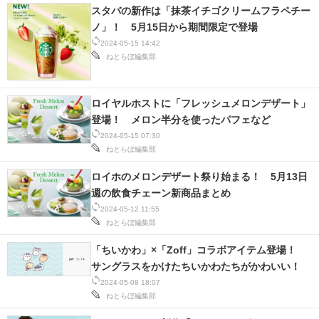
スタバの新作は「抹茶イチゴクリームフラペチー
IT製品の技術・比較・事例
ノ」！ 5月15日から期間限定で登場
製造業のIT導入・活用を支援
2024-05-15 14:42
ねとらぼ編集部
モノづくり技術者専門サイト
ロイヤルホストに「フレッシュメロンデザート」
エレクトロニクス専門サイト
登場！ メロン半分を使ったパフェなど
電子設計の基本と応用
2024-05-15 07:30
ねとらぼ編集部
エネルギーの専門メディア
ロイホのメロンデザート祭り始まる！ 5月13日
週の飲食チェーン新商品まとめ
建設×テクノロジーの最前線
2024-05-12 11:55
ねとらぼ編集部
ちょっと気になるネットの話題
「ちいかわ」×「Zoff」コラボアイテム登場！
サングラスをかけたちいかわたちがかわいい！
2024-05-08 18:07
ねとらぼ編集部