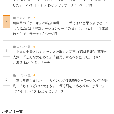
した」（2/2） | ライフ ねとらぼリサーチ：2ページ目
コメント数：
7
3
兵庫県の「ケーキ」の名店10選！ 一番うまいと思う店はどこ？
【7月12日は「デコレーションケーキの日」！】（2/4） | 兵庫県
ねとらぼリサーチ：2ページ目
コメント数：
5
4
「北海道土産としてもセンス抜群」六花亭の“店舗限定”お菓子が
人気 「こんなの初めて」「箱買いするべきだった」（1/2） |
北海道 ねとらぼリサーチ
コメント数：
4
5
「車に常備しました」 カインズの“1980円クーラーバッグ”が評
判 「ちょうどいい大きさ」「保冷剤を止めるベルトが良い」
（1/5） | ライフ ねとらぼリサーチ
カテゴリ一覧