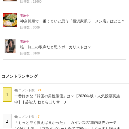
回答数：19660
実施中
神奈川県で一番うまいと思う「横浜家系ラーメン店」はどこ？
回答数：8509
実施中
唯一無二の歌声だと思うボーカリストは？
回答数：8108
コメントランキング
コメント数：
21
1
一番好きな「韓国の男性俳優」は？【2026年版・人気投票実施
中】 | 芸能人 ねとらぼリサーチ
コメント数：
7
2
「もっと早く買えば良かった」 カインズの“車内遮光カーテ
ン”が大人気 「プライバシーも保てて安心」「ぐっすり眠れま