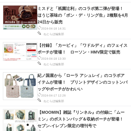
ミスドと「祇園辻利」のコラボ第二弾が登場！
ほうじ茶味の「ポン・デ・リング生」2種類を4月
24日から販売
2024-04-18 14:31
ねとらぼ編集部
【付録】「カービィ」「ワドルディ」のフェイス
ポーチが登場！ ローソン・HMV限定で販売
2024-04-18 13:30
ねとらぼ編集部
紀ノ国屋から「ローラ アシュレイ」のコラボア
イテムが登場！ プリントデザインのコットンバ
ッグやポーチがかわいい
2024-04-17 12:26
ねとらぼ編集部
【MOOMIN】雑誌『リンネル』の付録に「ムー
ミン」のボストンバッグ＆収納ポーチが登場！
セブン-イレブン限定の増刊号で