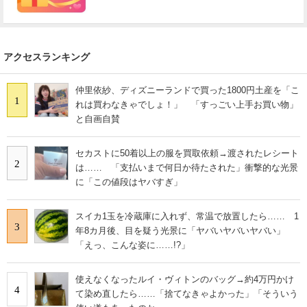
アクセスランキング
仲里依紗、ディズニーランドで買った1800円土産を「こ
1
れは買わなきゃでしょ！」 「すっごい上手お買い物」
と自画自賛
セカストに50着以上の服を買取依頼→渡されたレシート
2
は…… 「支払いまで何日か待たされた」衝撃的な光景
に「この値段はヤバすぎ」
スイカ1玉を冷蔵庫に入れず、常温で放置したら…… 1
3
年8カ月後、目を疑う光景に「ヤバいヤバいヤバい」
「えっ、こんな姿に……!?」
使えなくなったルイ・ヴィトンのバッグ→約4万円かけ
4
て染め直したら……「捨てなきゃよかった」「そういう