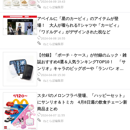
2024-04-09 19:43
ねとらぼ編集部
アベイルに「星のカービィ」のアイテムが登
場！ 大人が着られるTシャツや「カービィ」
「ワドルディ」がデザインされた枕など
2024-04-08 16:55
ねとらぼ編集部
【付録】「ポーチ・ケース」が付録のムック・雑
誌おすすめ4選＆人気ランキングTOP10！ 「サ
ンリオ」キャラのビッグポーや「ランバン オン
ブルー」のマルチケースなど【2024年4月】
2024-04-08 15:30
ねとらぼ編集部
スタバのメロンフラペ登場、「ハッピーセット」
にサンリオ＆トミカ 4月8日週の飲食チェーン新
商品まとめ
2024-04-07 11:55
ねとらぼ編集部