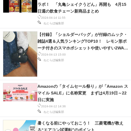
ラボ！ 「丸亀シェイクうどん」再開も 4月15
日週の飲食チェーン新商品まとめ
2024-04-14 11:55
ねとらぼ編集部
【付録】「ショルダーバッグ」が付録のムック・
雑誌4選＆人気ランキングTOP10！ レモン形ポ
ーチ付きのスマホポシェットや使いやすい2WAY
バッグなど【2024年4月】
2024-04-13 15:00
ねとらぼ編集部
Amazonの「タイムセール祭り」が「Amazon ス
マイル SALE」に名称変更 まずは4月19日～22
日に実施
2024-04-12 14:36
ねとらぼ編集部
暑くなる前にやっておこう！ 三菱電機が教え
る“エアコン試運転”のポイント