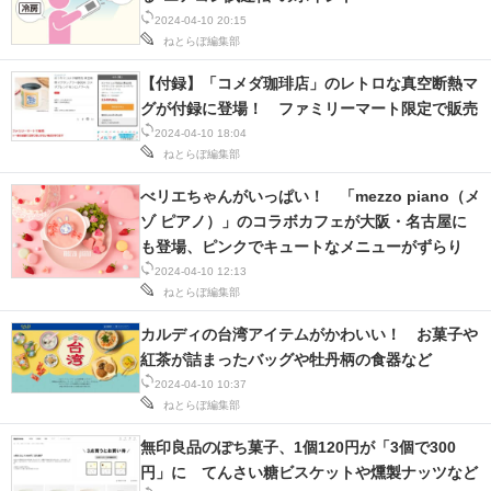
2024-04-10 20:15
ねとらぼ編集部
【付録】「コメダ珈琲店」のレトロな真空断熱マ
グが付録に登場！ ファミリーマート限定で販売
2024-04-10 18:04
ねとらぼ編集部
べリエちゃんがいっぱい！ 「mezzo piano（メ
ゾ ピアノ）」のコラボカフェが大阪・名古屋に
も登場、ピンクでキュートなメニューがずらり
2024-04-10 12:13
ねとらぼ編集部
カルディの台湾アイテムがかわいい！ お菓子や
紅茶が詰まったバッグや牡丹柄の食器など
2024-04-10 10:37
ねとらぼ編集部
無印良品のぽち菓子、1個120円が「3個で300
円」に てんさい糖ビスケットや燻製ナッツなど