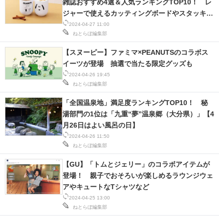
雑誌おすすめ4選＆人気ランキングTOP10！ レ
ジャーで使えるカッティングボードやスタッキン
グタンブラーなど【2024年4月】
2024-04-27 11:00
ねとらぼ編集部
【スヌーピー】ファミマ×PEANUTSのコラボス
イーツが登場 抽選で当たる限定グッズも
2024-04-26 19:45
ねとらぼ編集部
「全国温泉地」満足度ランキングTOP10！ 秘
湯部門の1位は「九重“夢”温泉郷（大分県）」【4
月26日はよい風呂の日】
2024-04-26 11:50
ねとらぼ編集部
【GU】「トムとジェリー」のコラボアイテムが
登場！ 親子でおそろいが楽しめるラウンジウェ
アやキュートなTシャツなど
2024-04-25 13:00
ねとらぼ編集部