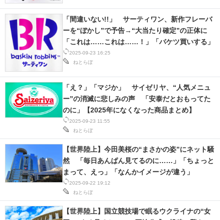
「間違いない!!」 サーティワン、新作フレーバ
ーを“ぼかし”で予告→“大当たり確定”の正体に
「これは……これは……！」「バケツ買いする」
2025-09-23 16:25
ねとらぼ
「え？」「マジか」 サイゼリヤ、“人気メニュ
ー”の消滅に悲しみの声 「安泰だとおもってた
のに」【2025年になくなった商品まとめ】
2025-09-23 11:55
ねとらぼ
【世界陸上】今田美桜の“まさかの姿”にネット騒
然 「毎日あんぱん見てるのに……」「ちょっと
まって、えっ」「なんかイメージが違う」
2025-09-22 19:12
ねとらぼ
【世界陸上】国立競技場で眠るウクライナの“女