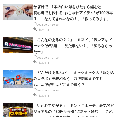
かぎ針で、1本の白い糸をひたすら編むと……
初心者でも作れる“おしゃれアイテム”が100万再
生 「なんてきれいなの！」「作ってみます」
【編み物記事3選：海外】
2025-09-27 10:30
ねとらぼ
「こんなのあるの？！」 ミスド、“激レアなド
ーナツ”が話題 「見た事ない！」「知らなかっ
たー」
2025-09-27 07:00
ねとらぼ
「どんだけあるんだ」 ミャクミャクの「駆け込
みコラボ」発表相次ぐ 万博閉幕まで半月
も……“熱狂”はどこまで続く？
2025-09-27 06:30
ねとらぼ
「いかれてやがる」 ドン・キホーテ、狂気的ビ
ジュアルの“430円サラダ”にネット騒然 「これ