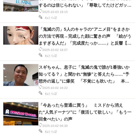
するのは信じられない」「尊敬してたけどガッカ
リ」の声
2025-10-03 18:15
ねとらぼ
「鬼滅の刃」5人のキャラの“アニメ目”をまさか
の方法で再現→完成した顔に驚きの声 「絵がう
ますぎる人だ」「完成度たっか……」と反響【海
外】
2025-10-02 18:07
ねとらぼ
スギちゃん、息子に「鬼滅の鬼で誰が1番強いか
知ってる？」と聞かれ“無惨”と答えたら……“予
想外の返し”に爆笑 「不覚にも吹いた」 本人
も「よくぞ見抜いた」と反応
2025-10-02 16:22
ねとらぼ
「今あったら普通に買う」 ミスドから消え
た“人気ドーナツ”に「復活して欲しい」「もう一
回食べたい」の声
2025-10-02 06:30
ねとらぼ