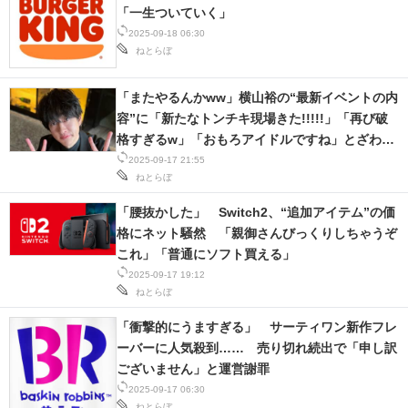
「一生ついていく」
2025-09-18 06:30
ねとらぼ
「またやるんかww」横山裕の“最新イベントの内
容”に「新たなトンチキ現場きた!!!!!」「再び破
格すぎるw」「おもろアイドルですね」とざわつ
く
2025-09-17 21:55
ねとらぼ
「腰抜かした」 Switch2、“追加アイテム”の価
格にネット騒然 「親御さんびっくりしちゃうぞ
これ」「普通にソフト買える」
2025-09-17 19:12
ねとらぼ
「衝撃的にうますぎる」 サーティワン新作フレ
ーバーに人気殺到…… 売り切れ続出で「申し訳
ございません」と運営謝罪
2025-09-17 06:30
ねとらぼ