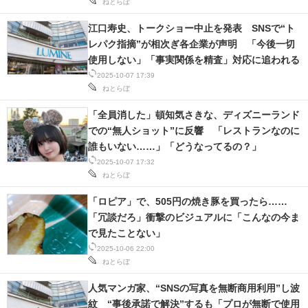
ねとらぼ
江口寿史、トークショー中止を発表 SNSで“ト
レパク指摘”が相次ぎ各企業が声明 「今後一切
使用しない」「事実関係を精査」対応に追われる
2025-10-07 17:39
ねとらぼ
「全員消した」頓知気さきな、ディズニーランド
での“無人ショット”に反響 「レストランなのに
誰もいない……」「どうなってるの？」
2025-10-07 17:32
ねとらぼ
「ロピア」で、505円の焼き豚を買ったら……
「冗談だろ」衝撃のビジュアルに「こんなの今ま
で見たことない」
2025-10-06 22:00
ねとらぼ
人気マンガ家、“SNSの写真を無断商用利用”し波
紋 “事後承諾で解決”するも「プロが無断で使用