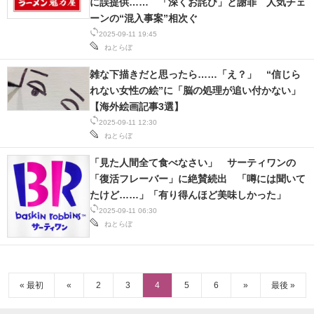
に誤提供…… 「深くお詫び」と謝罪 人気チェ
ーンの“混入事案”相次ぐ
2025-09-11 19:45
ねとらぼ
雑な下描きだと思ったら……「え？」 “信じら
れない女性の絵”に「脳の処理が追い付かない」
【海外絵画記事3選】
2025-09-11 12:30
ねとらぼ
「見た人間全て食べなさい」 サーティワンの
「復活フレーバー」に絶賛続出 「噂には聞いて
たけど……」「有り得んほど美味しかった」
2025-09-11 06:30
ねとらぼ
« 最初
«
2
3
4
5
6
»
最後 »