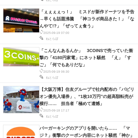
「ぇぇぇぇっ！」 ミスドが新作ドーナツを予告
→早くも話題沸騰 「神コラボ商品きた！」「な
んやて!?」「ぜってぇ食う」
2025-09-19 07:00
ねとらぼ
「こんなんあるんか」 3COINSで売っていた衝
撃の「4180円家電」にネット騒然 「え」「す
ご」「何でもありだな」
2025-09-19 06:30
ねとらぼ
【大阪万博】住友グループで社内配布の「パビリ
オン優先入場券」、“1枚10万円”の超高額転売が
横行…… 担当者「極めて遺憾」
2025-09-18 17:17
ねとらぼ
バーガーキングのアプリを開いたら…… 「マ
ジ？」衝撃のクーポン内容にネット騒然「神か」