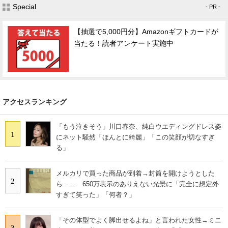
Special
- PR -
【抽選で5,000円分】Amazonギフトカードが
当たる！読者アンケート実施中
アクセスランキング
「もう泣きそう」川口春奈、純白ウエディングドレス姿
1
にネット騒然「ほんとに綺麗」「この笑顔が切なすぎ
る」
メルカリで買った商品が到着→封筒を開けようとした
2
ら…… 650万表示のありえない光景に「完全に想定外
すぎて笑った」「何者？」
「その体型でよく脚出せるよね」と言われた女性→ミニ
3