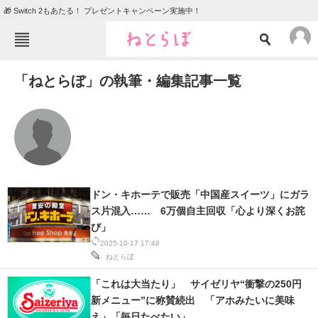
🎁 Switch 2もあたる！ プレゼントキャンペーン実施中！
ねとらぼメニュー
「ねとらぼ」の執筆・編集記事一覧
TOP
ニュース
エンタメ
クイズ
グルメ
地域
住まい
教育・育児
動物
リサーチ
ドン・キホーテで販売「中国産スイーツ」にガラ
ス片混入…… 6万個自主回収「心より深くお詫
会員記事
び」
2025-10-17 17:48
メディア
ねとらぼ
注目記事を集めた総合ページ
「これは大当たり」 サイゼリヤ“衝撃の250円
新メニュー”に称賛続出 「アホみたいに美味
ITの今と未来を見通す
え」「毎日たべたい」