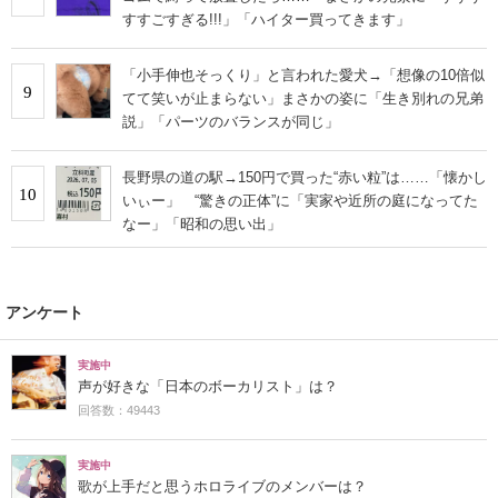
すすごすぎる!!!」「ハイター買ってきます」
「小手伸也そっくり」と言われた愛犬→「想像の10倍似
9
てて笑いが止まらない」まさかの姿に「生き別れの兄弟
説」「パーツのバランスが同じ」
長野県の道の駅→150円で買った“赤い粒”は……「懐かし
10
いぃー」 “驚きの正体”に「実家や近所の庭になってた
なー」「昭和の思い出」
アンケート
実施中
声が好きな「日本のボーカリスト」は？
回答数：49443
実施中
歌が上手だと思うホロライブのメンバーは？