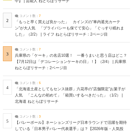
中】 | 芸能人 ねとらぼリサーチ
コメント数：
7
2
「もっと早く買えば良かった」 カインズの“車内遮光カーテ
ン”が大人気 「プライバシーも保てて安心」「ぐっすり眠れま
した」（2/2） | ライフ ねとらぼリサーチ：2ページ目
コメント数：
7
3
兵庫県の「ケーキ」の名店10選！ 一番うまいと思う店はどこ？
【7月12日は「デコレーションケーキの日」！】（2/4） | 兵庫県
ねとらぼリサーチ：2ページ目
コメント数：
5
4
「北海道土産としてもセンス抜群」六花亭の“店舗限定”お菓子が
人気 「こんなの初めて」「箱買いするべきだった」（1/2） |
北海道 ねとらぼリサーチ
コメント数：
3
5
【バレーボール】ネーションズリーグ日本ラウンドで活躍を期待
している「日本男子バレー代表選手」は？【2026年版・人気投