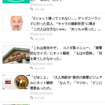
2025-10-17 17:05
スマホと通信の最新トレンド
ねとらぼ
進化するPCとデバイスの未来
「2ショット撮ってくれない…」ディズニーラン
ドに行った芸人、“キャラの撮影拒否”に嘆き
好きが集まる 比べて選べる
「この人は仕方ないww」「めっちゃ笑った」の
声
2025-10-17 11:50
ビジネスと働き方のヒント
ねとらぼ
「これは相当やぞ」 コメダ新メニュー、「衝撃
AI活用のいまが分かる
的なサイズ」にネット騒然 「もはや恐怖」「目
企業ITのトレンドを詳説
を疑うしかなかった」
2025-10-16 18:52
経営リーダーのコミュニティ
ねとらぼ
「どゆこと」 “大人気駅弁”新作の衝撃ビジュア
マーケ×ITの今がよく分かる
ルにネット騒然 「なんで」「マジか」「どこに
需要あったの」
ITエンジニア向け専門サイト
2025-10-15 15:01
ねとらぼ
企業向けIT製品の総合サイト