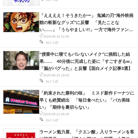
「ええええ！そうきたかー」 鬼滅の刃“海外映画
館の斬新なグッズ”に反響 「見たことな
い……」「うらやましい!!」一方で海外ファン
は“怒り”も……
2025-09-16 22:40
ねとらぼ
“授業中に寝てもバレないメイク”に挑戦した結
果…… 40分後に完成した姿に「すごすぎるw」
「脳がバグった」と反響【面白メイク記事3選】
2025-09-15 19:00
ねとらぼ
「約束された勝利の味」 ミスド新作ドーナツに
早くも絶賛続出 「毎日食べたい」「バカ美味
い」「期待を裏切らない」
2025-09-12 06:30
ねとらぼ
ラーメン魁力屋、「クエン酸」入りラーメンを客