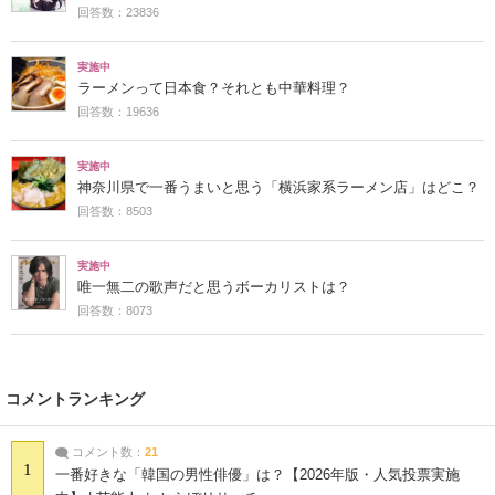
回答数：23836
実施中
ラーメンって日本食？それとも中華料理？
回答数：19636
実施中
神奈川県で一番うまいと思う「横浜家系ラーメン店」はどこ？
回答数：8503
実施中
唯一無二の歌声だと思うボーカリストは？
回答数：8073
コメントランキング
コメント数：
21
1
一番好きな「韓国の男性俳優」は？【2026年版・人気投票実施