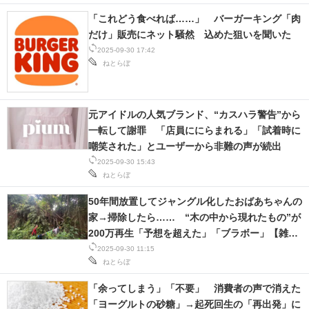
「これどう食べれば……」 バーガーキング「肉
だけ」販売にネット騒然 込めた狙いを聞いた
2025-09-30 17:42
ねとらぼ
元アイドルの人気ブランド、“カスハラ警告”から
一転して謝罪 「店員ににらまれる」「試着時に
嘲笑された」とユーザーから非難の声が続出
2025-09-30 15:43
ねとらぼ
50年間放置してジャングル化したおばあちゃんの
家→掃除したら…… “木の中から現れたもの”が
200万再生「予想を超えた」「ブラボー」【雑草
掃除記事3選：海外】
2025-09-30 11:15
ねとらぼ
「余ってしまう」「不要」 消費者の声で消えた
「ヨーグルトの砂糖」→起死回生の「再出発」に