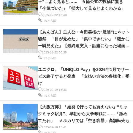
王”→よく見ると…… 五輪公式の投稿に驚き
「今気づいた」「拡大して見るとよくわかる」
2025-09-22 16:40
ねとらぼ
【あんぱん】主人公・今田美桜の“服装”にネット
騒然 「目が覚めた」「集中できない」「確かに
一瞬見えた」【最終週突入・話題になった場面ま
とめ】
2025-09-22 06:30
ねとらぼ
ユニクロ、「UNIQLO Pay」を2026年1月でサー
ビス終了すると発表 「支払い方法の多様化」受
け
2025-09-19 16:34
ねとらぼ
【大阪万博】「始発で行っても買えない」“ミャ
クミャク駅弁”、早朝から大争奪戦に……「舐め
てたわ」 メルカリでは「空き容器」高額転売も
2025-09-19 13:41
ねとらぼ