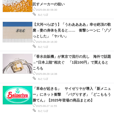
託すメーカーの狙い
2025-09-30 06:30
ねとらぼ
【大河べらぼう】「うわああああ」幸せ絶頂の歌
麿→妻の身体を見ると…… 衝撃シーンに「ゾゾ
っとした」「ヤバい」
2025-09-29 16:30
ねとらぼ
「香水自販機」が東京で流行の兆し 海外で話題
→“日本上陸”相次ぐ 「1回100円」で買えると
ころも
2025-09-29 14:36
ねとらぼ
「革命が起きる」 サイゼリヤが導入「新メニュ
ー」にネット衝撃 「バグりすぎ」「どこももう
勝てん」【2025年登場の商品まとめ】
2025-09-27 11:55
ねとらぼ