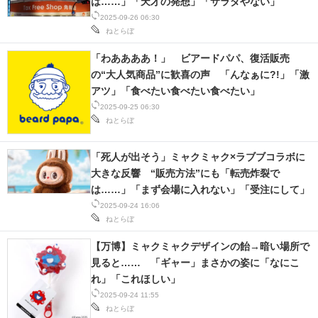
は……」「天才の発想」「サラダやない」
2025-09-26 06:30
ねとらぼ
「わああああ！」 ビアードパパ、復活販売
の“大人気商品”に歓喜の声 「んなぁに?!」「激
アツ」「食べたい食べたい食べたい」
2025-09-25 06:30
ねとらぼ
「死人が出そう」ミャクミャク×ラブブコラボに
大きな反響 “販売方法”にも「転売炸裂で
は……」「まず会場に入れない」「受注にして」
2025-09-24 16:06
ねとらぼ
【万博】ミャクミャクデザインの飴→暗い場所で
見ると…… 「ギャー」まさかの姿に「なにこ
れ」「これほしい」
2025-09-24 11:55
ねとらぼ