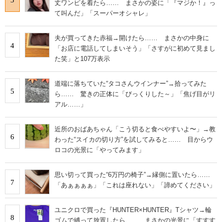
丈ワンピを着たら…… まさかの姿に「『マジか！』っ
て叫んだ」「スーパーオシャレ」
夫が買ってきた赤福→開けたら…… まさかの中身に
4
「お店に電話してしまいそう」「さすがに初めて見まし
た笑」と107万表示
道端に落ちていた“タコさんウインナー”→拾ってみた
5
ら…… 驚きの正体に「びっくりした～」「焦げ目がリ
アル……」
近所のおばあちゃん「こう切ると食べやすいよ〜」→教
6
わった“スイカの切り方”を試してみると…… 目からウ
ロコの光景に「やってみます」
思い切って買った“6万円の椅子”→縁側に置いたら……
7
「あぁぁぁぁ」「これは座れない」「諦めてください」
ユニクロで買った『HUNTER×HUNTER』Tシャツ→輪
8
ゴムで縛って放置したら…… まさかの光景に「すすす