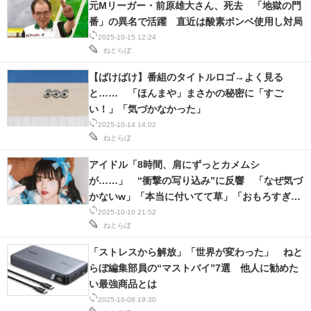
元Mリーガー・前原雄大さん、死去 「地獄の門
IT製品の技術・比較・事例
番」の異名で活躍 直近は酸素ボンベ使用し対局
2025-10-15 12:24
製造業のIT導入・活用を支援
ねとらぼ
モノづくり技術者専門サイト
【ばけばけ】番組のタイトルロゴ→よく見る
と…… 「ほんまや」まさかの秘密に「すご
エレクトロニクス専門サイト
い！」「気づかなかった」
2025-10-14 14:02
電子設計の基本と応用
ねとらぼ
エネルギーの専門メディア
アイドル「8時間、肩にずっとカメムシ
が……」 “衝撃の写り込み”に反響 「なぜ気づ
建設×テクノロジーの最前線
かないw」「本当に付いてて草」「おもろすぎる
だろ」
2025-10-10 21:52
ちょっと気になるネットの話題
ねとらぼ
「ストレスから解放」「世界が変わった」 ねと
らぼ編集部員の“マストバイ”7選 他人に勧めた
い最強商品とは
2025-10-08 19:30