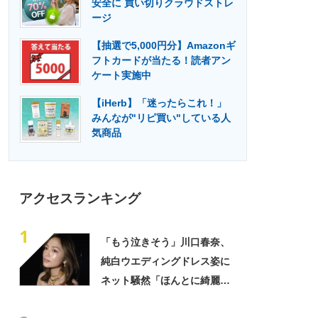
安全に 買い切りクラウドストレ
門メディア
建設×テクノロジーの最前線
ージ
【抽選で5,000円分】Amazonギ
フトカードが当たる！読者アン
ケート実施中
【iHerb】「迷ったらこれ！」
みんなが"リピ買い"している人
気商品
アクセスランキング
1
「もう泣きそう」川口春奈、
純白ウエディングドレス姿に
ネット騒然「ほんとに綺麗」
「この笑顔が切なすぎる」