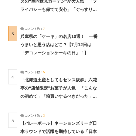
ズの“車内遮光カーテン”が大人気 「プ
ライバシーも保てて安心」「ぐっすり眠
れました」（2/2） | ライフ ねとらぼリ
サーチ：2ページ目
コメント数：
7
3
兵庫県の「ケーキ」の名店10選！ 一番
うまいと思う店はどこ？【7月12日は
「デコレーションケーキの日」！】
（2/4） | 兵庫県 ねとらぼリサーチ：2ペ
ージ目
コメント数：
5
4
「北海道土産としてもセンス抜群」六花
亭の“店舗限定”お菓子が人気 「こんな
の初めて」「箱買いするべきだった」
（1/2） | 北海道 ねとらぼリサーチ
コメント数：
3
5
【バレーボール】ネーションズリーグ日
本ラウンドで活躍を期待している「日本