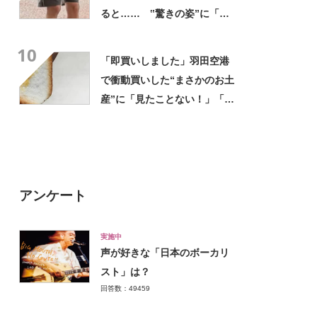
ると…… ‟驚きの姿”に「最
高すぎません？」「本物かと
10
思いました！」
「即買いしました」羽田空港
で衝動買いした“まさかのお土
産”に「見たことない！」「み
んなに自慢したい」
アンケート
実施中
声が好きな「日本のボーカリ
スト」は？
回答数：49459