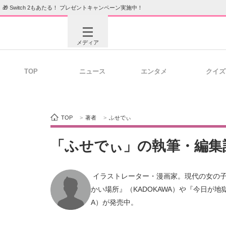
🎁 Switch 2もあたる！ プレゼントキャンペーン実施中！
メディア
TOP
ニュース
エンタメ
クイズ
注目記事を集めた総合ページ
ITの今
TOP
>
著者
>
ふせでぃ
ビジネスと働き方のヒント
AI活用
「ふせでぃ」の執筆・編集
 イラストレーター・漫画家。現代の女の子たちの日常や葛藤を描いた恋愛短編集『君の腕の中は世界一あたた
ITエンジニア向け専門サイト
企業向けI
かい場所』（KADOKAWA）や『今日が
A）が発売中。 