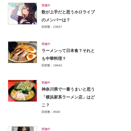
実施中
歌が上手だと思うホロライブ
のメンバーは？
回答数：23837
実施中
ラーメンって日本食？それと
も中華料理？
回答数：19643
実施中
神奈川県で一番うまいと思う
「横浜家系ラーメン店」はど
こ？
回答数：8506
実施中