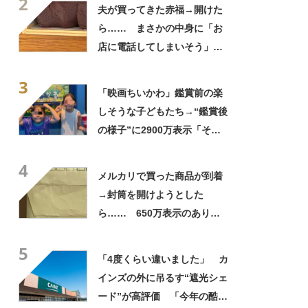
2
夫が買ってきた赤福→開けた
ら…… まさかの中身に「お
店に電話してしまいそう」
「さすがに初めて見ました
3
笑」と107万表示
「映画ちいかわ」鑑賞前の楽
しそうな子どもたち→“鑑賞後
の様子”に2900万表示「そう
なるわなw」「分かるよ」
4
「いったい何が」
メルカリで買った商品が到着
→封筒を開けようとした
ら…… 650万表示のありえ
ない光景に「完全に想定外す
5
ぎて笑った」「何者？」
「4度くらい違いました」 カ
インズの外に吊るす“遮光シェ
ード”が高評価 「今年の酷暑