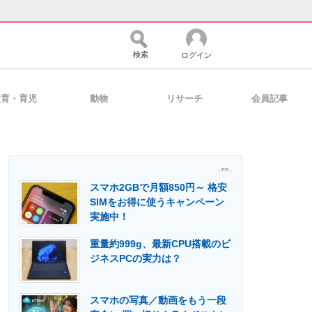
検索
ログイン
教育・育児
動物
リサーチ
会員記事
バイスの未来
好きが集まる 比べて選べる
- PR -
スマホ2GBで月額850円～ 格安
コミュニティ
マーケ×ITの今がよく分かる
SIMをお得に使うキャンペーン
実施中！
重量約999g、最新CPU搭載のビ
・活用を支援
ジネスPCの実力は？
スマホの写真／動画をもう一段