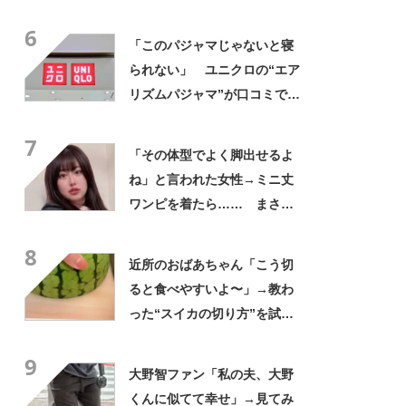
にも活躍」「風通しもよくし
6
っかり遮光」の声
「このパジャマじゃないと寝
られない」 ユニクロの“エア
リズムパジャマ”が口コミで好
評 「冷房をつけっぱなしで
7
も長袖がありがたい」「夏で
「その体型でよく脚出せるよ
も暑く感じない」
ね」と言われた女性→ミニ丈
ワンピを着たら…… まさか
の姿に「『マジか！』って叫
8
んだ」「スーパーオシャレ」
近所のおばあちゃん「こう切
ると食べやすいよ〜」→教わ
った“スイカの切り方”を試し
てみると…… 目からウロコ
9
の光景に「やってみます」
大野智ファン「私の夫、大野
くんに似てて幸せ」→見てみ