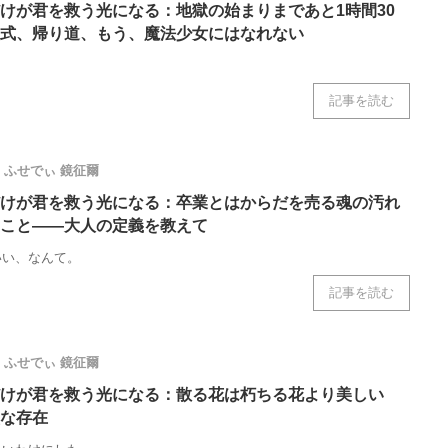
けが君を救う光になる：地獄の始まりまであと1時間30
式、帰り道、もう、魔法少女にはなれない
記事を読む
ふせでぃ
鏡征爾
けが君を救う光になる：卒業とはからだを売る魂の汚れ
こと――大人の定義を教えて
いい、なんて。
記事を読む
ふせでぃ
鏡征爾
けが君を救う光になる：散る花は朽ちる花より美しい
な存在