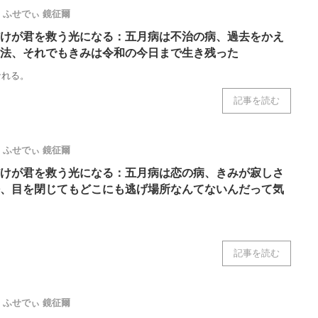
ニクス専門サイト
電子設計の基本と応用
エネルギーの専
ふせでぃ
鏡征爾
けが君を救う光になる：五月病は不治の病、過去をかえ
法、それでもきみは令和の今日まで生き残った
なれる。
記事を読む
ふせでぃ
鏡征爾
けが君を救う光になる：五月病は恋の病、きみが寂しさ
、目を閉じてもどこにも逃げ場所なんてないんだって気
記事を読む
ふせでぃ
鏡征爾