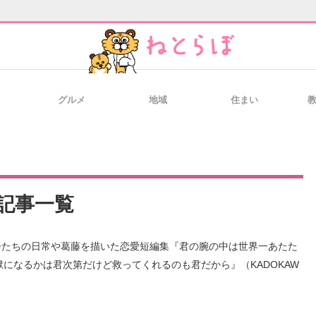
グルメ
地域
住まい
と未来を見通す
スマホと通信の最新トレンド
進化するPCとデ
のいまが分かる
企業ITのトレンドを詳説
経営リーダーの
記事一覧
T製品の総合サイト
IT製品の技術・比較・事例
製造業のIT導入
地獄になるかは君次第だけど救ってくれるのも君だから』（KADOKAW