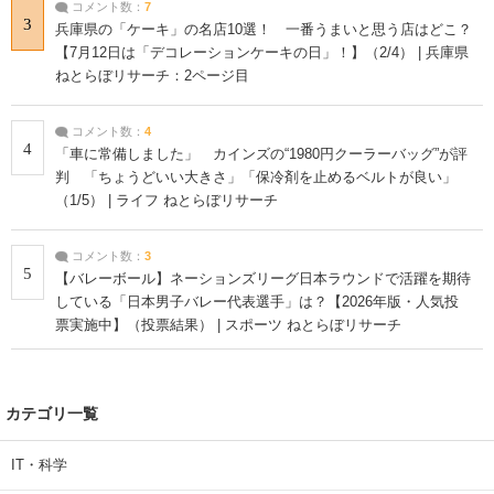
コメント数：
7
3
兵庫県の「ケーキ」の名店10選！ 一番うまいと思う店はどこ？
【7月12日は「デコレーションケーキの日」！】（2/4） | 兵庫県
ねとらぼリサーチ：2ページ目
コメント数：
4
4
「車に常備しました」 カインズの“1980円クーラーバッグ”が評
判 「ちょうどいい大きさ」「保冷剤を止めるベルトが良い」
（1/5） | ライフ ねとらぼリサーチ
コメント数：
3
5
【バレーボール】ネーションズリーグ日本ラウンドで活躍を期待
している「日本男子バレー代表選手」は？【2026年版・人気投
票実施中】（投票結果） | スポーツ ねとらぼリサーチ
カテゴリ一覧
IT・科学