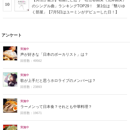
10
のシングル曲」ランキングTOP29！ 第1位は「翳りゆ
く部屋」【7月5日はユーミンがデビューした日！】
アンケート
実施中
声が好きな「日本のボーカリスト」は？
回答数：49562
実施中
歌が上手だと思うホロライブのメンバーは？
回答数：23893
実施中
ラーメンって日本食？それとも中華料理？
回答数：19671
実施中