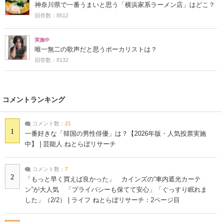
神奈川県で一番うまいと思う「横浜家系ラーメン店」はどこ？
回答数：8512
実施中
唯一無二の歌声だと思うボーカリストは？
回答数：8132
コメントランキング
コメント数：
21
1
一番好きな「韓国の男性俳優」は？【2026年版・人気投票実施
中】 | 芸能人 ねとらぼリサーチ
コメント数：
7
2
「もっと早く買えば良かった」 カインズの“車内遮光カーテ
ン”が大人気 「プライバシーも保てて安心」「ぐっすり眠れま
した」（2/2） | ライフ ねとらぼリサーチ：2ページ目