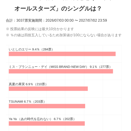
オールスターズ」のシングルは？
ITの今と未来を見通す
合計：3037票
実施期間：2026/07/03 00:00 〜 2027/07/02 23:59
スマホと通信の最新トレンド
※ 投票結果の反映には最大10分かかります
※ ％の値は四捨五入しているため加算値が100にならない場合があります
進化するPCとデバイスの未来
好きが集まる 比べて選べる
ビジネスと働き方のヒント
AI活用のいまが分かる
企業ITのトレンドを詳説
経営リーダーのコミュニティ
マーケ×ITの今がよく分かる
ITエンジニア向け専門サイト