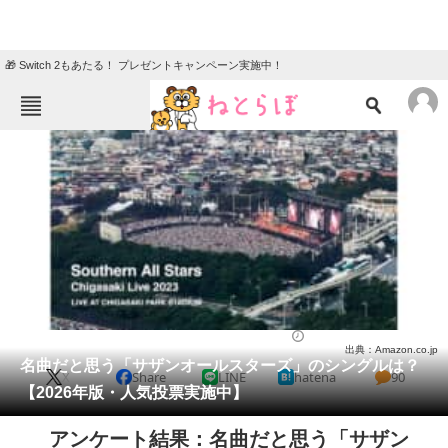
🎁 Switch 2もあたる！ プレゼントキャンペーン実施中！
ねとらぼメニュー
TOP
ニュース
エンタメ
クイズ
グルメ
地域
住まい
教育・育児
動物
リサーチ
音楽
2026/07/03 23:00（公開）
出典：Amazon.co.jp
会員記事
名曲だと思う「サザンオールスターズ」のシングルは？
X
Share
LINE
hatena
90
【2026年版・人気投票実施中】
メディア
アンケート結果：名曲だと思う「サザン
注目記事を集めた総合ページ