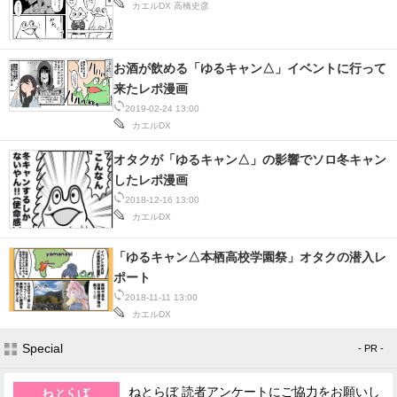
カエルDX
高橋史彦
お酒が飲める「ゆるキャン△」イベントに行って
来たレポ漫画
2019-02-24 13:00
カエルDX
オタクが「ゆるキャン△」の影響でソロ冬キャン
したレポ漫画
2018-12-16 13:00
カエルDX
「ゆるキャン△本栖高校学園祭」オタクの潜入レ
ポート
2018-11-11 13:00
カエルDX
Special
- PR -
ねとらぼ 読者アンケートにご協力をお願いし