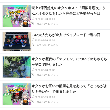
売上1億円超えのオタクホスト「阿散井恋次」さ
んとオタク話をしたら完全にガチ勢だった回
2020-08-23 11:00
カエルDX
にゃるら
いい大人たちが全力でベイブレードで遊ぶ回
2020-07-26 11:00
カエルDX
にゃるら
オタクが歴代の「デジモン」についてめちゃくち
ゃ早口で語りました
2020-06-28 09:30
カエルDX
にゃるら
オタクがお互いの部屋を見せあって「どっちがよ
りキモいか」で勝負しました
2020-05-09 11:00
カエルDX
にゃるら