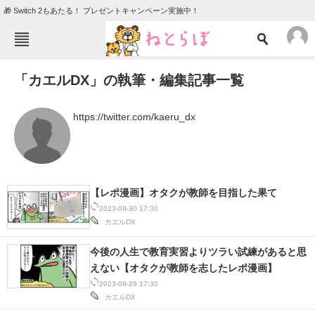
🎁 Switch 2もあたる！ プレゼントキャンペーン実施中！
ねとらぼメニュー
「カエルDX」の執筆・編集記事一覧
TOP
ニュース
エンタメ
クイズ
 https://twitter.com/kaeru_dx 
グルメ
地域
住まい
教育・育児
動物
リサーチ
【レポ漫画】オタクが教師を目指した果て
2023-09-30 17:30
会員記事
カエルDX
今後の人生で教育実習よりツラい試練があると思
メディア
えない【オタクが教師を志したレポ漫画】
注目記事を集めた総合ページ
2023-09-29 17:30
カエルDX
ITの今と未来を見通す