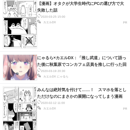
【漫画】オタクが大学生時代にPCの選び方で大
失敗した話
2020-03-25 15:00
カエルDX
PR
にゃるら×カエルDX：「推し武道」について語っ
た後に秋葉原でコンカフェ店員を推しに行った回
2020-03-19 20:30
カエルDX
にゃるら
みんなは絶対気を付けて……！ スマホを落とし
ただけなのにまさかの展開になってしまう漫画
2020-02-12 11:00
カエルDX
PR