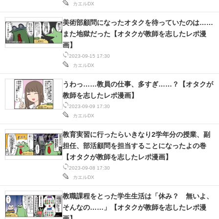
カエルDX
IT製品の技術・比較・事例
美術部顧問になったオタクを待っていたのは……
製造業のIT導入・活用を支援
また地獄だった【オタクが教師を志したレポ漫
画】
モノづくり技術者専門サイト
2023-09-15 17:30
カエルDX
エレクトロニクス専門サイト
うわっ……教員の仕事、多すぎ……？【オタクが
電子設計の基本と応用
教師を志したレポ漫画】
2023-09-09 17:30
エネルギーの専門メディア
カエルDX
教育実習に行ったらいきなり2学年分の授業、副
建設×テクノロジーの最前線
担任、部活顧問を担当することになったよの巻
ちょっと気になるネットの話題
【オタクが教師を志したレポ漫画】
2023-09-08 17:30
カエルDX
教職課程をとった学生生活は「休み？ 無いよ、
そんなの……」【オタクが教師を志したレポ漫
画】