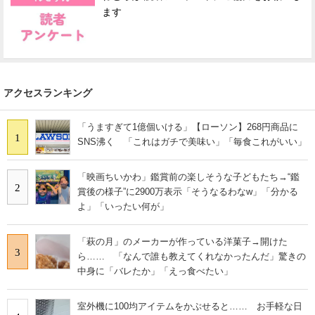
ます
アクセスランキング
「うますぎて1億個いける」【ローソン】268円商品に
1
SNS沸く 「これはガチで美味い」「毎食これがいい」
「映画ちいかわ」鑑賞前の楽しそうな子どもたち→“鑑
2
賞後の様子”に2900万表示「そうなるわなw」「分かる
よ」「いったい何が」
「萩の月」のメーカーが作っている洋菓子→開けた
3
ら…… 「なんで誰も教えてくれなかったんだ」驚きの
中身に「バレたか」「えっ食べたい」
室外機に100均アイテムをかぶせると…… お手軽な日