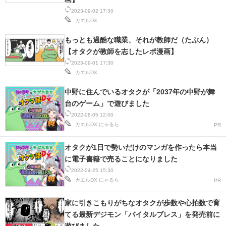
2023-09-02 17:30
カエルDX
もっとも過酷な職業、それが教師だ（たぶん）
【オタクが教師を志したレポ漫画】
2023-09-01 17:30
カエルDX
中野に住んでいるオタクが「2037年の中野が舞
台のゲーム」で遊びました
2022-08-05 12:00
カエルDX
にゃるら
PR
オタクが1日で勢いだけのマンガを作ったら本当
に電子書籍で売ることになりました
2022-04-25 15:30
カエルDX
にゃるら
PR
家に引きこもりがちなオタクが歩数や心拍数で育
てる最新デジモン「バイタルブレス」を発売前に