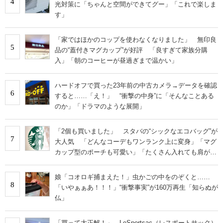
4
光対策に「ちゃんと空間ができてグー」「これで楽しま
す」
「家ではほかのコップを使わなくなりました」 無印良
5
品の“蓋付きマグカップ”が好評 「良すぎて家族分購
入」「朝のコーヒーが昼過ぎまで温かい」
ハードオフで買った23年前の中古カメラ→データを確認
6
すると……「え！」 “衝撃の中身”に「そんなことある
のか」「ドラマのような展開」
「2個も買いました」 スタバの“シックなエコバッグ”が
7
大人気 「どんなコーデもワンランク上に変身」「マグ
カップ型のポーチも可愛い」「たくさん入れても肩が痛
くならない」
娘「コオロギ捕まえた！」虫かごの中をのぞくと……
8
「いやぁぁあ！！！」“衝撃事実”が160万再生「知らぬが
仏」
「買って大正解！」 LeSportsac（レスポートサック）