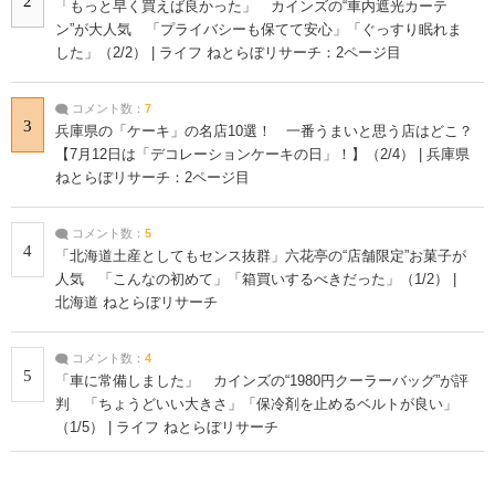
2
「もっと早く買えば良かった」 カインズの“車内遮光カーテ
ン”が大人気 「プライバシーも保てて安心」「ぐっすり眠れま
した」（2/2） | ライフ ねとらぼリサーチ：2ページ目
コメント数：
7
3
兵庫県の「ケーキ」の名店10選！ 一番うまいと思う店はどこ？
【7月12日は「デコレーションケーキの日」！】（2/4） | 兵庫県
ねとらぼリサーチ：2ページ目
コメント数：
5
4
「北海道土産としてもセンス抜群」六花亭の“店舗限定”お菓子が
人気 「こんなの初めて」「箱買いするべきだった」（1/2） |
北海道 ねとらぼリサーチ
コメント数：
4
5
「車に常備しました」 カインズの“1980円クーラーバッグ”が評
判 「ちょうどいい大きさ」「保冷剤を止めるベルトが良い」
（1/5） | ライフ ねとらぼリサーチ