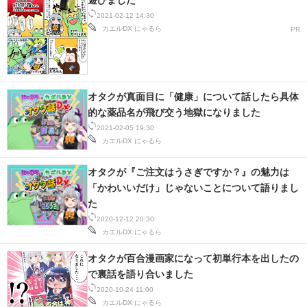
遊びました
2021-02-12 14:30
カエルDX
にゃるら
PR
オタクが真面目に「健康」について話したら具体
的な薬品名が飛び交う地獄になりました
2021-02-05 19:30
カエルDX
にゃるら
オタクが『ご注文はうさぎですか？』の魅力は
「かわいいだけ」じゃないことについて語りまし
た
2020-12-12 20:30
カエルDX
にゃるら
オタクが百合漫画家になって初単行本を出したの
で裏話を語り合いました
2020-10-24 11:00
カエルDX
にゃるら