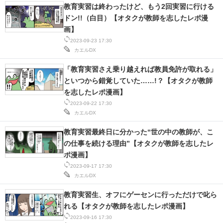
教育実習は終わったけど、もう2回実習に行ける
スマホと通信の最新トレンド
ドン!!（白目）【オタクが教師を志したレポ漫
画】
進化するPCとデバイスの未来
2023-09-23 17:30
カエルDX
好きが集まる 比べて選べる
「教育実習さえ乗り越えれば教員免許が取れる」
といつから錯覚していた……!？【オタクが教師
ビジネスと働き方のヒント
を志したレポ漫画】
AI活用のいまが分かる
2023-09-22 17:30
カエルDX
企業ITのトレンドを詳説
教育実習最終日に分かった“世の中の教師が、こ
の仕事を続ける理由”【オタクが教師を志したレ
経営リーダーのコミュニティ
ポ漫画】
2023-09-17 17:30
マーケ×ITの今がよく分かる
カエルDX
ITエンジニア向け専門サイト
教育実習生、オフにゲーセンに行っただけで叱ら
れる【オタクが教師を志したレポ漫画】
企業向けIT製品の総合サイト
2023-09-16 17:30