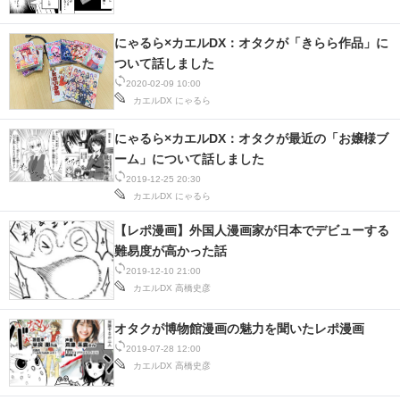
にゃるら×カエルDX：オタクが「きらら作品」に
ついて話しました
2020-02-09 10:00
カエルDX
にゃるら
にゃるら×カエルDX：オタクが最近の「お嬢様ブ
ーム」について話しました
2019-12-25 20:30
カエルDX
にゃるら
【レポ漫画】外国人漫画家が日本でデビューする
難易度が高かった話
2019-12-10 21:00
カエルDX
高橋史彦
オタクが博物館漫画の魅力を聞いたレポ漫画
2019-07-28 12:00
カエルDX
高橋史彦