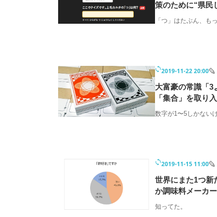
策のために“県民
「つ」はたぶん、も
2019-11-22 20:00
大富豪の常識「3
「集合」を取り入
数字が1〜5しかない
2019-11-15 11:00
世界にまた1つ新
か調味料メーカー
知ってた。