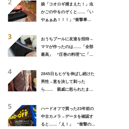
2
してる」「ストレス消え去っ
娘「コオロギ捕まえた！」虫
た」
かごの中をのぞくと……「い
やぁぁあ！！！」“衝撃事
実”が160万再生「知らぬが
3
仏」
おうちプールに友達を招待→
ママが作ったのは……「全部
最高」 “圧巻の料理”に「う
っひょ～！」「勝手におっじ
4
ゃまっしまーーす！」
2845日もヒゲを伸ばし続けた
男性→意を決して剃った
ら…… 親戚に怒られたまさ
かの理由に「えぇwwwそんな
5
ぁ」「どんまいです」
ハードオフで買った23年前の
中古カメラ→データを確認す
ると……「え！」 “衝撃の中