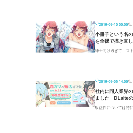
2019-09-10 00:00
小冊子という名の
を全裸で描き直し
紳士向け過ぎて、ス
2019-09-05 14:00
社内に同人業界の
ました DLsi
収益性については特