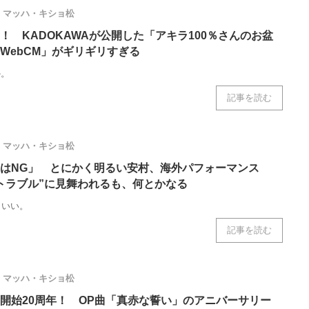
ニクス専門サイト
電子設計の基本と応用
エネルギーの専
マッハ・キショ松
！ KADOKAWAが公開した「アキラ100％さんのお盆
WebCM」がギリギリすぎる
か。
記事を読む
マッハ・キショ松
はNG」 とにかく明るい安村、海外パフォーマンス
トラブル”に見舞われるも、何とかなる
コいい。
記事を読む
マッハ・キショ松
開始20周年！ OP曲「真赤な誓い」のアニバーサリー