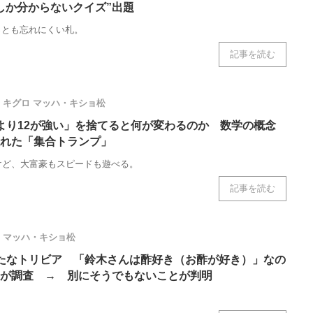
しか分からないクイズ”出題
っとも忘れにくい札。
記事を読む
キグロ
マッハ・キショ松
より12が強い」を捨てると何が変わるのか 数学の概念
れた「集合トランプ」
けど、大富豪もスピードも遊べる。
記事を読む
マッハ・キショ松
たなトリビア 「鈴木さんは酢好き（お酢が好き）」なの
が調査 → 別にそうでもないことが判明