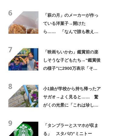
身”に「そんなことあるのか」
6
「ドラマのような展開」
「萩の月」のメーカーが作っ
ている洋菓子→開けた
ら…… 「なんで誰も教えて
くれなかったんだ」驚きの中
7
身に「バレたか」「えっ食べ
「映画ちいかわ」鑑賞前の楽
たい」
しそうな子どもたち→“鑑賞後
の様子”に2900万表示「そう
なるわなw」「分かるよ」
8
「いったい何が」
小1娘が学校から持ち帰ったア
サガオ→よく見ると…… 驚
がくの光景に「これは珍し
い！」「え、めっちゃおしゃ
9
れ」
「タンブラーとスマホが収ま
る」 スタバの“ミニトー