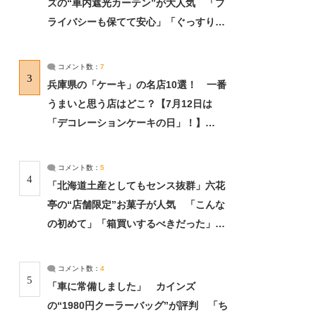
ズの“車内遮光カーテン”が大人気 「プ
ライバシーも保てて安心」「ぐっすり眠
れました」（2/2） | ライフ ねとらぼリ
サーチ：2ページ目
コメント数：
7
3
兵庫県の「ケーキ」の名店10選！ 一番
うまいと思う店はどこ？【7月12日は
「デコレーションケーキの日」！】
（2/4） | 兵庫県 ねとらぼリサーチ：2ペ
ージ目
コメント数：
5
4
「北海道土産としてもセンス抜群」六花
亭の“店舗限定”お菓子が人気 「こんな
の初めて」「箱買いするべきだった」
（1/2） | 北海道 ねとらぼリサーチ
コメント数：
4
5
「車に常備しました」 カインズ
の“1980円クーラーバッグ”が評判 「ち