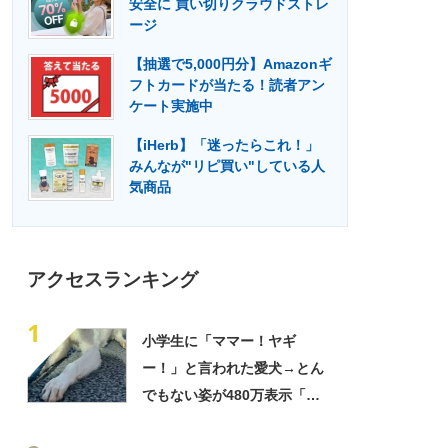
安全に 買い切りクラウドストレ
門メディア
建設×テクノロジーの最前線
ージ
【抽選で5,000円分】Amazonギ
フトカードが当たる！読者アン
ケート実施中
【iHerb】「迷ったらこれ！」
みんなが"リピ買い"している人
気商品
アクセスランキング
1
小学生に「ママー！ヤギ
ー！」と言われた愛犬→とん
でもない姿が480万表示「ど
う見ても犬ですけど？って顔