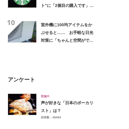
ト”に「2個目の購入です」
「夏らしく涼しげ、そして軽
10
い」「店舗で見つけて即購入
室外機に100均アイテムをか
しちゃいました」の声
ぶせると…… お手軽な日光
対策に「ちゃんと空間ができ
てグー」「これで楽します」
アンケート
実施中
声が好きな「日本のボーカリ
スト」は？
回答数：49484