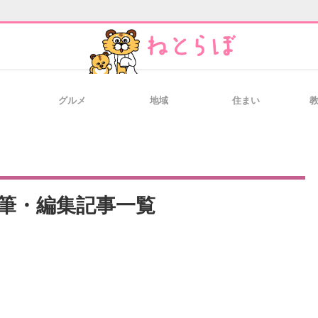
グルメ
地域
住まい
と未来を見通す
スマホと通信の最新トレンド
進化するPCとデ
のいまが分かる
企業ITのトレンドを詳説
経営リーダーの
筆・編集記事一覧
T製品の総合サイト
IT製品の技術・比較・事例
製造業のIT導入