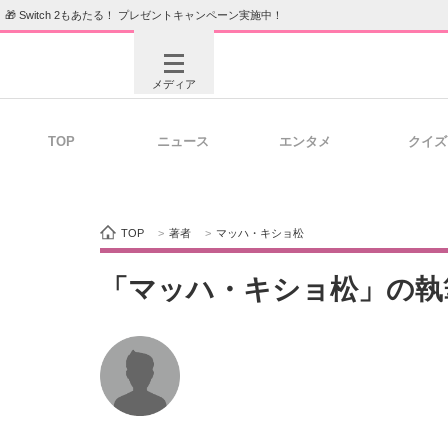
🎁 Switch 2もあたる！ プレゼントキャンペーン実施中！
メディア
TOP
ニュース
エンタメ
クイズ
注目記事を集めた総合ページ
ITの今
TOP
>
著者
>
マッハ・キショ松
ビジネスと働き方のヒント
AI活用
「マッハ・キショ松」の執
ITエンジニア向け専門サイト
企業向けI