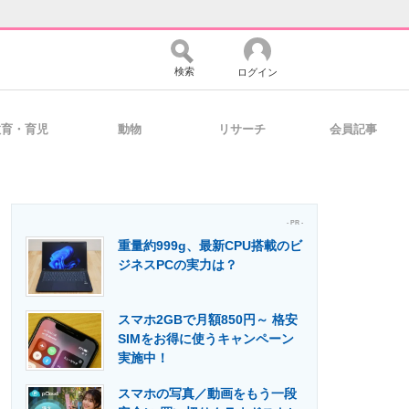
検索
ログイン
教育・育児
動物
リサーチ
会員記事
バイスの未来
好きが集まる 比べて選べる
- PR -
重量約999g、最新CPU搭載のビ
コミュニティ
マーケ×ITの今がよく分かる
ジネスPCの実力は？
スマホ2GBで月額850円～ 格安
・活用を支援
SIMをお得に使うキャンペーン
実施中！
スマホの写真／動画をもう一段