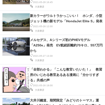
2021-05-28 16:45
大泉勝彦
新カラーがウルトラかっこいい！ ホンダ、小型
ジェット機の新モデル「HondaJet Elite S」発表
2021-05-28 12:00
大泉勝彦
メルセデス、Aシリーズ初のPHEVモデル
「A250e」発売 EV航続距離約70キロ、557万円
から
2021-05-27 13:30
大泉勝彦
「全部わかる」「こんな教官いたいた！」 教習
所のいじわる教官あるある漫画に「分かりすぎ
る」共感の声
2021-05-26 19:00
大泉勝彦
大井川鐵道、期間限定「みどりのトーマス」運