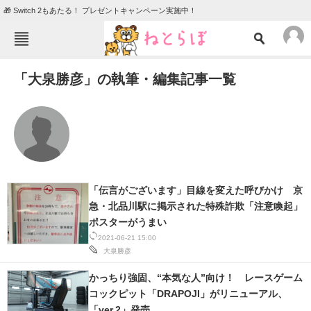
🎁 Switch 2もあたる！ プレゼントキャンペーン実施中！
ねとらぼメニュー
「大泉勝彦」の執筆・編集記事一覧
TOP
ニュース
エンタメ
クイズ
グルメ
地域
住まい
教育・育児
動物
リサーチ
「伝言がございます」目線を変えた呼びかけ 京
急・北品川駅に掲示された特殊詐欺「注意喚起」
会員記事
ポスターがうまい
2021-06-21 15:00
メディア
大泉勝彦
注目記事を集めた総合ページ
かっちり強固、“本気な人”向け！ レースゲーム
コックピット「DRAPOJI」がリニューアル、
ITの今と未来を見通す
「ver.2」発売