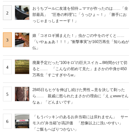
おうちプールに友達を招待→ママが作ったのは……「全
2
部最高」 “圧巻の料理”に「うっひょ～！」「勝手にお
っじゃまっしまーーす！」
娘「コオロギ捕まえた！」虫かごの中をのぞくと……
3
「いやぁぁあ！！！」“衝撃事実”が160万再生「知らぬが
仏」
廃棄予定だった“100キロ”の巨大スイカ→8時間かけて切
4
ると…… 「こんなの初めて見た」まさかの中身が450
万再生「すごすぎやろw」
2845日もヒゲを伸ばし続けた男性→意を決して剃った
5
ら…… 親戚に怒られたまさかの理由に「えぇwwwそん
なぁ」「どんまいです」
「もうパッキンのあるお弁当箱には戻れません」 サー
6
モスの“弁当箱”が高評価 「想像以上に洗いやすい」
「ご飯もへばりつかない」