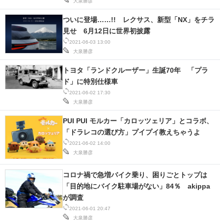
大泉勝彦
ついに登場……!! レクサス、新型「NX」をチラ
見せ 6月12日に世界初披露
2021-06-03 13:00
大泉勝彦
トヨタ「ランドクルーザー」生誕70年 「プラ
ド」に特別仕様車
2021-06-02 17:30
大泉勝彦
PUI PUI モルカー「カロッツェリア」とコラボ、
「ドラレコの選び方」プイプイ教えちゃうよ
2021-06-02 14:00
大泉勝彦
コロナ禍で急増バイク乗り、困りごとトップは
「目的地にバイク駐車場がない」84％ akippa
が調査
2021-06-01 20:47
大泉勝彦