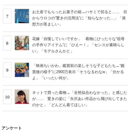
お土産でもらったお菓子の箱→ハサミで切ると…… 目
7
からウロコの“驚きの活用法”に「知らなかった…」「発
想力が羨ましい」
花嫁「自慢していいですか」 着物にぴったりな“祖母
8
の手作りアイテム”に「ひえー！」「センスが素晴らし
い」「モデルさんかと」
「映画ちいかわ」鑑賞前の楽しそうな子どもたち→“鑑
9
賞後の様子”に2900万表示「そうなるわなw」「分かる
よ」「いったい何が」
ネットで買った着物→「全然似合わなかった」と感じた
10
が…… 驚きの姿に「矢沢あい作品から飛び出してきた
のかと」「どんどん着てほしい」
アンケート