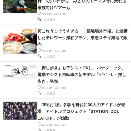
行 6月12日から みどりのトーマス号に乗れる
家族向けツアーも
2021-05-26 12:30
大泉勝彦
何これうまそうすぎる 「築地場外市場」と連携
したテレワーク滞在プラン、東急ステイ築地で販
売
2021-05-25 12:00
大泉勝彦
「押し歩き」もアシストOKに パナソニック、
電動アシスト自転車の新モデル「ビビ・L・押し
歩き」発売
2021-05-24 12:00
大泉勝彦
「JR山手線」各駅を舞台に30人のアイドルが登
場 アイドルプロジェクト「STATION IDOL
LATCH!」が始動
2021-05-20 19:24
大泉勝彦