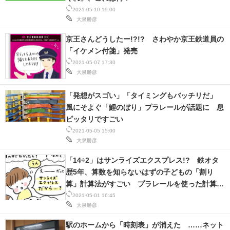
2021-05-10 19:00
大泉勝彦
京王さんどうしたー!?!? さわやか京王鉄道員の
「イケメン付箋」発売
2021-05-07 17:30
大泉勝彦
「発想がスゴい」「タイミングもバッチリだ」
風にそよぐ「鯉のぼり」プラレールが話題に 息
ピッタリですごい
2021-05-05 15:00
大泉勝彦
「14÷2」はサンライズエクスプレス!? 鉄オタ
歴5年、算数を知らないはずの子どもの「割り
算」計算法がすごい プラレールを使った計算法
も
2021-05-01 16:45
大泉勝彦
駅のホームから「時刻表」が消えた ……ネット