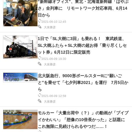
“新幹線オフィス”、東北・北海道新幹線「はやぶ
さ」全列車に リモートワーク対応車両、6月14
日から
2021-06-10 12:45
大泉勝彦
1日で「SL大樹に3回」も乗れる！ 東武鉄道、
SL大樹ふたら＋SL大樹の超お得「乗り尽くしセ
ット券」6月12日に限定販売
2021-06-09 19:30
大泉勝彦
北大阪急行、9000形ポールスターIIに“願いご
と”を乗せて「七夕列車2021」を運行 7月5日か
ら
2021-06-09 12:58
大泉勝彦
モルカー「大量出荷中（？）」の動画が「プイプ
イかわいい」「想像の10倍長かった」と話題に
これ無限に見続けられるやつだ……！