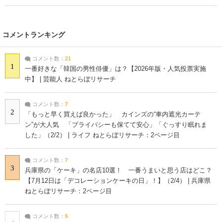
コメントランキング
コメント数：
21
1
一番好きな「韓国の男性俳優」は？【2026年版・人気投票実施
中】 | 芸能人 ねとらぼリサーチ
コメント数：
7
2
「もっと早く買えば良かった」 カインズの“車内遮光カーテ
ン”が大人気 「プライバシーも保てて安心」「ぐっすり眠れま
した」（2/2） | ライフ ねとらぼリサーチ：2ページ目
コメント数：
7
3
兵庫県の「ケーキ」の名店10選！ 一番うまいと思う店はどこ？
【7月12日は「デコレーションケーキの日」！】（2/4） | 兵庫県
ねとらぼリサーチ：2ページ目
コメント数：
5