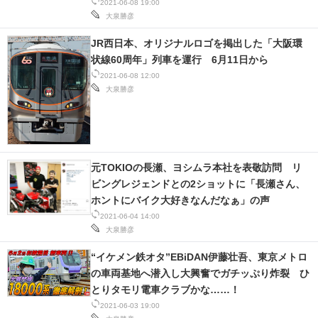
2021-06-08 19:00
大泉勝彦
JR西日本、オリジナルロゴを掲出した「大阪環
状線60周年」列車を運行 6月11日から
2021-06-08 12:00
大泉勝彦
元TOKIOの長瀬、ヨシムラ本社を表敬訪問 リ
ビングレジェンドとの2ショットに「長瀬さん、
ホントにバイク大好きなんだなぁ」の声
2021-06-04 14:00
大泉勝彦
“イケメン鉄オタ”EBiDAN伊藤壮吾、東京メトロ
の車両基地へ潜入し大興奮でガチッぷり炸裂 ひ
とりタモリ電車クラブかな……！
2021-06-03 19:00