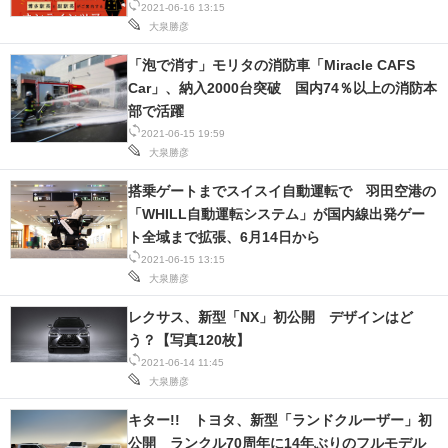
2021-06-16 13:15
IT製品の技術・比較・事例
大泉勝彦
製造業のIT導入・活用を支援
「泡で消す」モリタの消防車「Miracle CAFS
Car」、納入2000台突破 国内74％以上の消防本
モノづくり技術者専門サイト
部で活躍
2021-06-15 19:59
エレクトロニクス専門サイト
大泉勝彦
電子設計の基本と応用
搭乗ゲートまでスイスイ自動運転で 羽田空港の
「WHILL自動運転システム」が国内線出発ゲー
エネルギーの専門メディア
ト全域まで拡張、6月14日から
2021-06-15 13:15
建設×テクノロジーの最前線
大泉勝彦
レクサス、新型「NX」初公開 デザインはど
ちょっと気になるネットの話題
う？【写真120枚】
2021-06-14 11:45
大泉勝彦
キター!! トヨタ、新型「ランドクルーザー」初
公開 ランクル70周年に14年ぶりのフルモデル