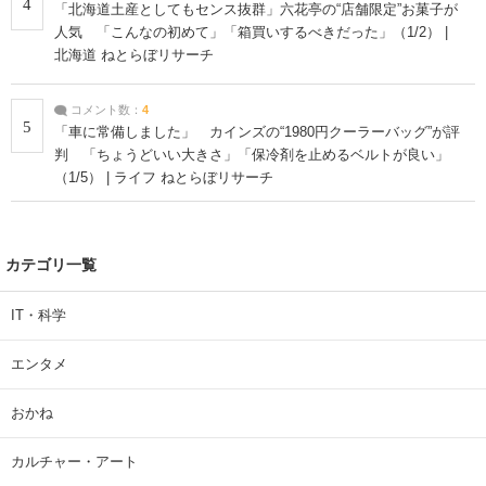
4
「北海道土産としてもセンス抜群」六花亭の“店舗限定”お菓子が
人気 「こんなの初めて」「箱買いするべきだった」（1/2） |
北海道 ねとらぼリサーチ
コメント数：
4
5
「車に常備しました」 カインズの“1980円クーラーバッグ”が評
判 「ちょうどいい大きさ」「保冷剤を止めるベルトが良い」
（1/5） | ライフ ねとらぼリサーチ
カテゴリ一覧
IT・科学
エンタメ
おかね
カルチャー・アート