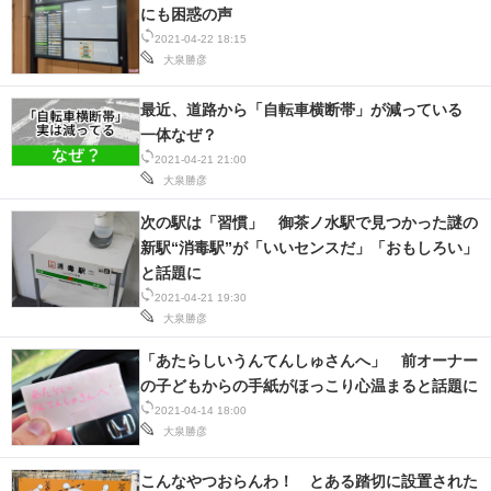
にも困惑の声
2021-04-22 18:15
大泉勝彦
最近、道路から「自転車横断帯」が減っている
一体なぜ？
2021-04-21 21:00
大泉勝彦
次の駅は「習慣」 御茶ノ水駅で見つかった謎の
新駅“消毒駅”が「いいセンスだ」「おもしろい」
と話題に
2021-04-21 19:30
大泉勝彦
「あたらしいうんてんしゅさんへ」 前オーナー
の子どもからの手紙がほっこり心温まると話題に
2021-04-14 18:00
大泉勝彦
こんなやつおらんわ！ とある踏切に設置された