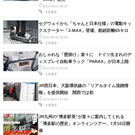
2021-06-21 00:15
スマホと通信の最新トレンド
大泉勝彦
進化するPCとデバイスの未来
セグウェイから「ちゃんと日本仕様」の電動キッ
クスクーター「J-MAX」登場、航続距離65キロ
好きが集まる 比べて選べる
2021-06-18 18:30
大泉勝彦
ビジネスと働き方のヒント
おしゃれな「壁掛け」楽々に ドイツ生まれのデ
ィスプレイ自転車ラック「PARAX」が日本上陸
AI活用のいまが分かる
2021-06-18 13:30
大泉勝彦
企業ITのトレンドを詳説
JR西日本、大阪環状線の「リアルタイム混雑情
経営リーダーのコミュニティ
報」を提供開始 関西では初
2021-06-17 12:00
マーケ×ITの今がよく分かる
大泉勝彦
ITエンジニア向け専門サイト
JR九州の“博多駅長”が直々に案内してくれる
「博多駅の歴史」オンラインツアー、7月10日開
企業向けIT製品の総合サイト
催