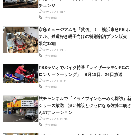
チェンジ
2021-06-11 19:45
大泉勝彦
京急ミュージアムを「貸切」！ 横浜東急REIホ
テル、鉄道好き親子向けの特別宿泊プラン販売
限定12組
2021-06-11 13:00
大泉勝彦
TBSラジオでバイク特番「レイザーラモンRGの
ロンリーツーリング」 6月19日、26日放送
2021-06-11 11:45
大泉勝彦
旅チャンネルで「ドライブインらーめん探訪」新
シリーズ放送 渋い施設とクセになる佐藤二朗さ
んのナレーション
2021-06-10 13:30
大泉勝彦