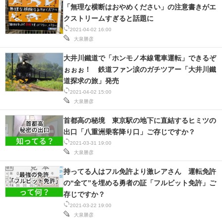
「無理な横断はおやめください」の注意書きがエ
クストリームすぎると話題に
2021-04-02 16:00
大泉勝彦
大井川鐵道で「ホンモノ本線電車運転」できるぞ
ぉぉぉ！ 鉄道ファン涙のガチツアー「大井川鐵
道探求の旅」発売
2021-04-02 15:00
大泉勝彦
首都高の秘境 東京駅の地下に直結するヒミツの
出口「八重洲乗客降り口」ご存じですか？
2021-03-31 19:00
大泉勝彦
持ってる人はフル免許より激レアさん 運転免許
の“全て”を埋める勇者の証「フルビット免許」ご
存じですか？
2021-03-22 19:00
大泉勝彦