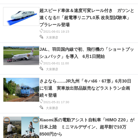
超スピード車体＆速度可変レール付き ガツンと
速くなる!!「超電導リニアL0系 改良型試験車」
プラレール登場
2021-06-01 19:15
大泉勝彦
JAL、羽田国内線で初、飛行機の「ショートプッ
シュバック」を導入 6月1日開始
2021-06-01 11:00
大泉勝彦
さよなら……JR九州「キハ66・67形」6月30日
に引退 実車放出部品販売などラストラン企画
続々登場
2021-05-31 17:30
大泉勝彦
Xiaomi系の電動アシスト自転車「HIMO Z20」が
日本上陸 ミニマルデザイン、超早割で10万
8500円から