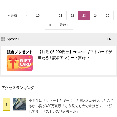
« 最初
«
10
21
22
23
24
25
»
最後 »
Special
- PR -
【抽選で5,000円分】Amazonギフトカードが
当たる！読者アンケート実施中
アクセスランキング
小学生に「ママー！ヤギー！」と言われた愛犬→とんで
1
もない姿が480万表示「どう見ても犬ですけど？って顔
してる」「ストレス消え去った」