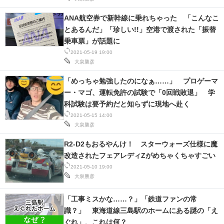
ANA航空券で新幹線に乗れちゃった 「こんなこ
とあるんだ」「珍しい!!」空港で渡された「振替
乗車票」が話題に
2021-05-19 19:00
大泉勝彦
「めっちゃ勉強したのになぁ……」 プロゲーマ
ー・マゴ、運転免許の試験で「0回戦敗退」 学
科試験は要予約だと知らずに現地へ赴く
2021-05-15 14:00
大泉勝彦
R2-D2もおるやんけ！ スターウォーズ仕様に魔
改造されたフェアレディZがめちゃくちゃすごい
2021-05-10 19:00
大泉勝彦
「工事ミスかな……？」「鉄道ファンの常
識？」 東海道線三島駅のホームにある謎の「え
ぐれ」、これは何？