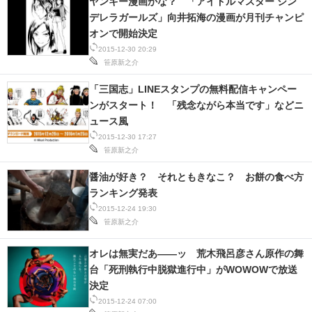
ヤンキー漫画かな？ 「アイドルマスター シン
デレラガールズ」向井拓海の漫画が月刊チャンピ
オンで開始決定
2015-12-30 20:29
笹原新之介
「三国志」LINEスタンプの無料配信キャンペー
ンがスタート！ 「残念ながら本当です」などニ
ュース風
2015-12-30 17:27
笹原新之介
醤油が好き？ それともきなこ？ お餅の食べ方
ランキング発表
2015-12-24 19:30
笹原新之介
オレは無実だあ――ッ 荒木飛呂彦さん原作の舞
台「死刑執行中脱獄進行中」がWOWOWで放送
決定
2015-12-24 07:00