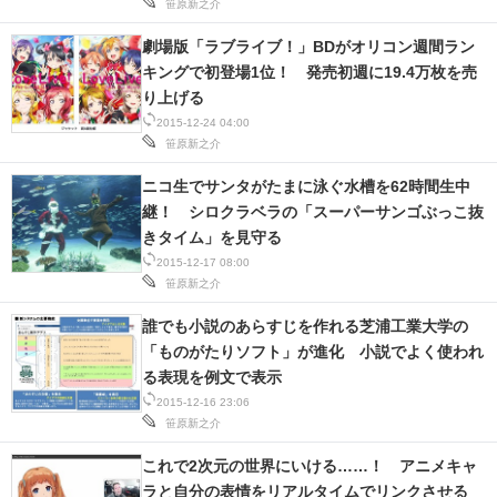
笹原新之介
劇場版「ラブライブ！」BDがオリコン週間ラン
キングで初登場1位！ 発売初週に19.4万枚を売
り上げる
2015-12-24 04:00
笹原新之介
ニコ生でサンタがたまに泳ぐ水槽を62時間生中
継！ シロクラベラの「スーパーサンゴぶっこ抜
きタイム」を見守る
2015-12-17 08:00
笹原新之介
誰でも小説のあらすじを作れる芝浦工業大学の
「ものがたりソフト」が進化 小説でよく使われ
る表現を例文で表示
2015-12-16 23:06
笹原新之介
これで2次元の世界にいける……！ アニメキャ
ラと自分の表情をリアルタイムでリンクさせる