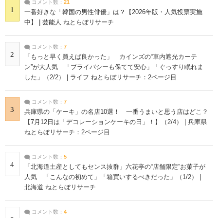
コメント数：
21
1
一番好きな「韓国の男性俳優」は？【2026年版・人気投票実施
中】 | 芸能人 ねとらぼリサーチ
コメント数：
7
2
「もっと早く買えば良かった」 カインズの“車内遮光カーテ
ン”が大人気 「プライバシーも保てて安心」「ぐっすり眠れま
した」（2/2） | ライフ ねとらぼリサーチ：2ページ目
コメント数：
7
3
兵庫県の「ケーキ」の名店10選！ 一番うまいと思う店はどこ？
【7月12日は「デコレーションケーキの日」！】（2/4） | 兵庫県
ねとらぼリサーチ：2ページ目
コメント数：
5
4
「北海道土産としてもセンス抜群」六花亭の“店舗限定”お菓子が
人気 「こんなの初めて」「箱買いするべきだった」（1/2） |
北海道 ねとらぼリサーチ
コメント数：
4