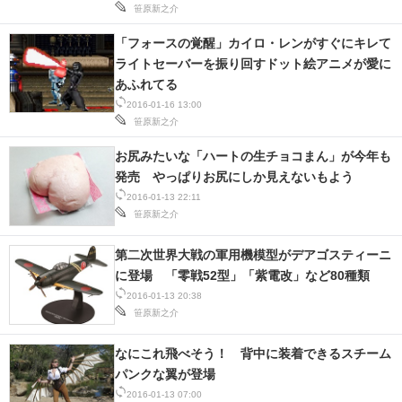
笹原新之介
「フォースの覚醒」カイロ・レンがすぐにキレて
ライトセーバーを振り回すドット絵アニメが愛に
あふれてる
2016-01-16 13:00
笹原新之介
お尻みたいな「ハートの生チョコまん」が今年も
発売 やっぱりお尻にしか見えないもよう
2016-01-13 22:11
笹原新之介
第二次世界大戦の軍用機模型がデアゴスティーニ
に登場 「零戦52型」「紫電改」など80種類
2016-01-13 20:38
笹原新之介
なにこれ飛べそう！ 背中に装着できるスチーム
パンクな翼が登場
2016-01-13 07:00