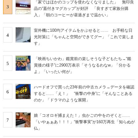
「家ではほかのコップを使わなくなりました」 無印良
3
品の“蓋付きマグカップ”が好評 「良すぎて家族分購
入」「朝のコーヒーが昼過ぎまで温かい」
室外機に100均アイテムをかぶせると…… お手軽な日
4
光対策に「ちゃんと空間ができてグー」「これで楽しま
す」
「映画ちいかわ」鑑賞前の楽しそうな子どもたち→“鑑
5
賞後の様子”に2900万表示「そうなるわなw」「分かる
よ」「いったい何が」
ハードオフで買った23年前の中古カメラ→データを確認
6
すると……「え！」 “衝撃の中身”に「そんなことある
のか」「ドラマのような展開」
娘「コオロギ捕まえた！」虫かごの中をのぞくと……
7
「いやぁぁあ！！！」“衝撃事実”が160万再生「知らぬが
仏」