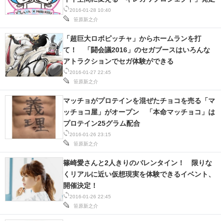
2016-01-28 10:40
スマホと通信の最新トレンド
笹原新之介
進化するPCとデバイスの未来
「超巨大ロボピッチャ」からホームランを打
て！ 「闘会議2016」のセガブースはいろんな
好きが集まる 比べて選べる
アトラクションでセガ体験ができる
2016-01-27 22:45
ビジネスと働き方のヒント
笹原新之介
マッチョがプロテインを混ぜたチョコを売る「マ
AI活用のいまが分かる
ッチョコ屋」がオープン 「本命マッチョコ」は
企業ITのトレンドを詳説
プロテイン25グラム配合
2016-01-26 23:15
経営リーダーのコミュニティ
笹原新之介
篠崎愛さんと2人きりのバレンタイン！ 限りな
マーケ×ITの今がよく分かる
くリアルに近い仮想現実を体験できるイベント、
開催決定！
ITエンジニア向け専門サイト
2016-01-26 22:45
笹原新之介
企業向けIT製品の総合サイト