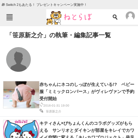
🎁 Switch 2もあたる！ プレゼントキャンペーン実施中！
ねとらぼメニュー
「笹原新之介」の執筆・編集記事一覧
TOP
ニュース
エンタメ
クイズ
グルメ
地域
住まい
教育・育児
動物
リサーチ
赤ちゃんにネコのしっぽが生えている!? ベビー
服「ミミックロンパース」がヴィレヴァンで予約
会員記事
受付開始
2016-01-31 19:00
メディア
笹原新之介
注目記事を集めた総合ページ
キティさん×ぴちょんくんのコラボグッズがもら
える サンリオとダイキンが部屋をキレイでカワ
ITの今と未来を見通す
イイ空間に変える「キレカワプロジェクト」発足