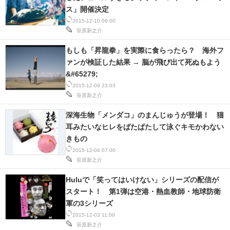
ス」開催決定
2015-12-10 09:00
笹原新之介
もしも「昇龍拳」を実際に食らったら？ 海外フ
ァンが検証した結果 → 脳が飛び出て死ぬもよう
&#65279;
2015-12-09 23:03
笹原新之介
深海生物「メンダコ」のまんじゅうが登場！ 猫
耳みたいなヒレをぱたぱたして泳ぐキモかわない
きもの
2015-12-04 07:00
笹原新之介
Huluで「笑ってはいけない」シリーズの配信が
スタート！ 第1弾は空港・熱血教師・地球防衛
軍の3シリーズ
2015-12-03 11:00
笹原新之介