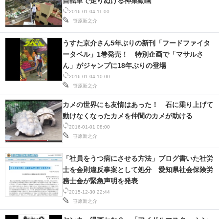
自転車で走りぬける神業動画
2016-01-04 11:00
笹原新之介
うすた京介さん5年ぶりの新刊「フードファイタ
ータベル」1巻発売！ 特別企画で「マサルさ
ん」がジャンプに18年ぶりの登場
2016-01-04 10:00
笹原新之介
カメの世界にも友情はあった！ 石に乗り上げて
動けなくなったカメを仲間のカメが助ける
2016-01-01 08:00
笹原新之介
「社員をうつ病にさせる方法」ブログ書いた社労
士を会則違反事案として処分 愛知県社会保険労
務士会が緊急声明を発表
2015-12-30 22:44
笹原新之介