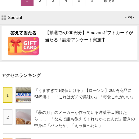
1
2
3
4
5
»
最後 »
Special
- PR -
【抽選で5,000円分】Amazonギフトカードが
当たる！読者アンケート実施中
アクセスランキング
「うますぎて1億個いける」【ローソン】268円商品に
1
SNS沸く 「これはガチで美味い」「毎食これがいい」
「萩の月」のメーカーが作っている洋菓子→開けた
2
ら…… 「なんで誰も教えてくれなかったんだ」驚きの
中身に「バレたか」「えっ食べたい」