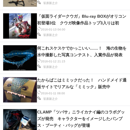
笹原新之介
「仮面ライダークウガ」Blu-ray BOXがオリコン
初登場3位 クウガ映像作品トップ3入りは初
2016-01-13 04:00
笹原新之介
何これスケスケでかっこいい……！ 海の生物を
水中撮影した写真コンテスト、入賞作品が発表
2016-01-12 21:15
笹原新之介
たからばこはミミックだった！ ハンドメイド通
販サイトでリアルな「ミミック」販売中
2016-01-11 08:00
笹原新之介
CLAMP「ツバサ」ニライカナイ編のコラボグッ
ズが発売 キャラクターをイメージしたパンプ
ス・ブーティ・バッグが登場