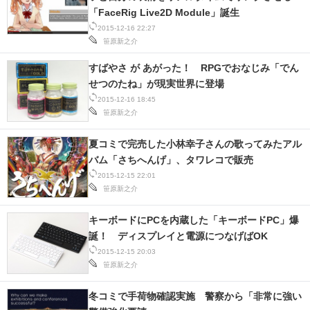
「FaceRig Live2D Module」誕生
2015-12-16 22:27
笹原新之介
すばやさ が あがった！ RPGでおなじみ「でん
せつのたね」が現実世界に登場
2015-12-16 18:45
笹原新之介
夏コミで完売した小林幸子さんの歌ってみたアル
バム「さちへんげ」、タワレコで販売
2015-12-15 22:01
笹原新之介
キーボードにPCを内蔵した「キーボードPC」爆
誕！ ディスプレイと電源につなげばOK
2015-12-15 20:03
笹原新之介
冬コミで手荷物確認実施 警察から「非常に強い