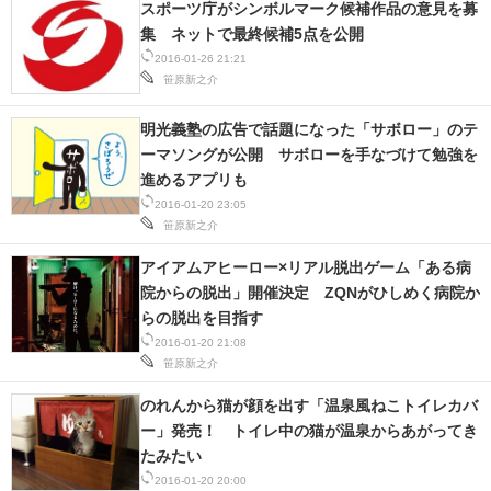
スポーツ庁がシンボルマーク候補作品の意見を募
IT製品の技術・比較・事例
集 ネットで最終候補5点を公開
2016-01-26 21:21
製造業のIT導入・活用を支援
笹原新之介
モノづくり技術者専門サイト
明光義塾の広告で話題になった「サボロー」のテ
ーマソングが公開 サボローを手なづけて勉強を
エレクトロニクス専門サイト
進めるアプリも
2016-01-20 23:05
電子設計の基本と応用
笹原新之介
エネルギーの専門メディア
アイアムアヒーロー×リアル脱出ゲーム「ある病
院からの脱出」開催決定 ZQNがひしめく病院か
建設×テクノロジーの最前線
らの脱出を目指す
2016-01-20 21:08
ちょっと気になるネットの話題
笹原新之介
のれんから猫が顔を出す「温泉風ねこトイレカバ
ー」発売！ トイレ中の猫が温泉からあがってき
たみたい
2016-01-20 20:00