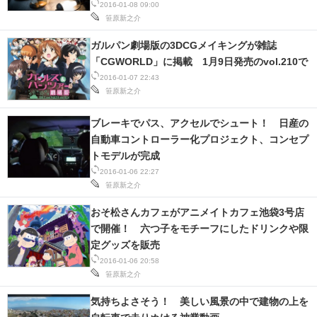
2016-01-08 09:00
笹原新之介
ガルパン劇場版の3DCGメイキングが雑誌
「CGWORLD」に掲載 1月9日発売のvol.210で
2016-01-07 22:43
笹原新之介
ブレーキでパス、アクセルでシュート！ 日産の
自動車コントローラー化プロジェクト、コンセプ
トモデルが完成
2016-01-06 22:27
笹原新之介
おそ松さんカフェがアニメイトカフェ池袋3号店
で開催！ 六つ子をモチーフにしたドリンクや限
定グッズを販売
2016-01-06 20:58
笹原新之介
気持ちよさそう！ 美しい風景の中で建物の上を