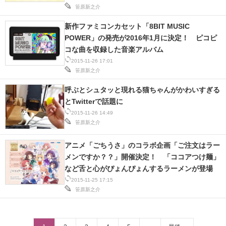
笹原新之介
新作ファミコンカセット「8BIT MUSIC
POWER」の発売が2016年1月に決定！ ピコピ
コな曲を収録した音楽アルバム
2015-11-26 17:01
笹原新之介
呼ぶとシュタッと現れる猫ちゃんがかわいすぎる
とTwitterで話題に
2015-11-26 14:49
笹原新之介
アニメ「ごちうさ」のコラボ企画「ご注文はラー
メンですか？？」開催決定！ 「ココアつけ麺」
など舌と心がぴょんぴょんするラーメンが登場
2015-11-25 17:15
笹原新之介