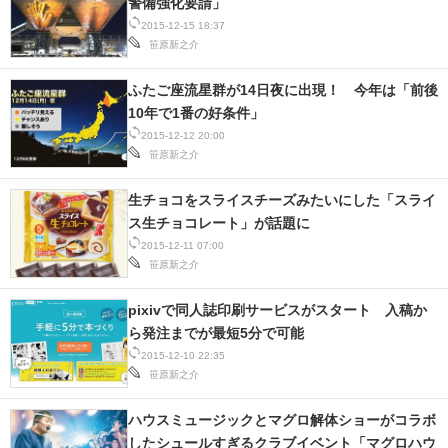
警備強化要請」
2015-12-15 18:37
笹原新之介
ふたご座流星群が14日夜に出現！ 今年は「前後
10年で1番の好条件」
2015-12-12 20:00
笹原新之介
生チョコをスライスチーズみたいにした「スライ
ス生チョコレート」が話題に
2015-12-11 07:00
笹原新之介
pixivで同人誌印刷サービスがスタート 入稿か
ら発注までが最短5分で可能
2015-12-10 22:35
笹原新之介
ハウスミュージックとマグロ解体ショーがコラボ
したシュールすぎるクラブイベント「マグロハウ