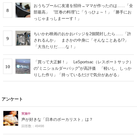
おうちプールに友達を招待→ママが作ったのは……「全
8
部最高」 “圧巻の料理”に「うっひょ～！」「勝手にお
っじゃまっしまーーす！」
ちいかわ映画のおかおバッジを2個開封したら……「許
9
されるんか」 まさかの中身に「そんなことある!?」
「大当たりだ……な！」
「買って大正解！」 LeSportsac（レスポートサック）
10
の“ミニショルダーバッグ”が高評価 「軽いし、しっか
りした作り」「持っているだけで気分があがる」
アンケート
実施中
声が好きな「日本のボーカリスト」は？
回答数：49498