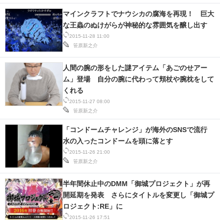
マインクラフトでナウシカの腐海を再現！ 巨大
な王蟲のぬけがらが神秘的な雰囲気を醸し出す
2015-11-28 11:00
笹原新之介
人間の腕の形をした謎アイテム「あごのせアー
ム」登場 自分の腕に代わって頬杖や腕枕をして
くれる
2015-11-27 08:00
笹原新之介
「コンドームチャレンジ」が海外のSNSで流行
水の入ったコンドームを頭に落とす
2015-11-26 21:00
笹原新之介
半年間休止中のDMM「御城プロジェクト」が再
開延期を発表 さらにタイトルを変更し「御城プ
ロジェクト:RE」に
2015-11-26 17:51