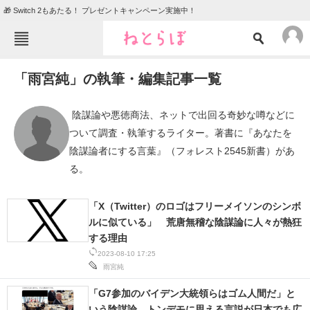
🎁 Switch 2もあたる！ プレゼントキャンペーン実施中！
ねとらぼメニュー
「雨宮純」の執筆・編集記事一覧
TOP
ニュース
エンタメ
クイズ
 陰謀論や悪徳商法、ネットで出回る奇妙な噂などに
ついて調査・執筆するライター。著書に『あなたを
グルメ
地域
陰謀論者にする言葉』（フォレスト2545新書）があ
住まい
教育・育児
る。 
動物
リサーチ
「X（Twitter）のロゴはフリーメイソンのシンボ
会員記事
ルに似ている」 荒唐無稽な陰謀論に人々が熱狂
する理由
メディア
2023-08-10 17:25
雨宮純
注目記事を集めた総合ページ
「G7参加のバイデン大統領らはゴム人間だ」と
ITの今と未来を見通す
いう陰謀論 トンデモに思える言説が日本でも広