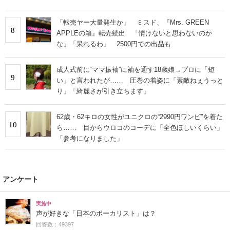
「転売ヤー大量発生か」 ミスド、『Mrs. GREEN
8
APPLEの箱』転売続出 「情けないと思わないのか
な」「呆れるわ」 2500円での出品も
成人式前に“ママ振袖”に袖を通す18歳娘→プロに「短
9
い」と言われたが…… 圧巻の着姿に「素敵ねぇうっと
り」「綺麗さが引き立ちます」
62歳・62キロの女性がユニクロの“2990円ワンピ”を着た
10
ら…… 目からウロコのコーデに「全色ほしいくらい」
「参考になりました」
アンケート
実施中
声が好きな「日本のボーカリスト」は？
回答数：49397