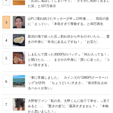
「お店に電話してしまいそう」「さすがに初めて見まし
IT製品の技術・比較・事例
た笑」と107万表示
製造業のIT導入・活用を支援
山Pに憧れ続けたサッカー少年→13年後…… 現在の姿
3
に「えっぐい」「本気すぎて尊敬する」と49万再生
モノづくり技術者専門サイト
新潟の海で拾った石→割れ目から中をのぞいたら……驚
エレクトロニクス専門サイト
4
きの中身に「本当にあるんですね！」「お宝だ」
電子設計の基本と応用
しまむらで買った3000円のバッグ→「何か入ってる！」
5
エネルギーの専門メディア
と開けたら…… まさかの中身に「買いに走った」「コ
スパ良すぎる」
建設×テクノロジーの最前線
「車に常備しました」 カインズの“1980円クーラーバ
ちょっと気になるネットの話題
6
ッグ”が評判 「ちょうどいい大きさ」「保冷剤を止め
るベルトが良い」
大野智ファン「私の夫、大野くんに似てて幸せ」→見て
7
みると…… ‟驚きの姿”に「最高すぎません？」「本物
かと思いました！」