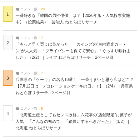
コメント数：
20
1
一番好きな「韓国の男性俳優」は？【2026年版・人気投票実施
中】（投票結果） | 芸能人 ねとらぼリサーチ
コメント数：
7
2
「もっと早く買えば良かった」 カインズの“車内遮光カーテ
ン”が大人気 「プライバシーも保てて安心」「ぐっすり眠れま
した」（2/2） | ライフ ねとらぼリサーチ：2ページ目
コメント数：
7
3
兵庫県の「ケーキ」の名店10選！ 一番うまいと思う店はどこ？
【7月12日は「デコレーションケーキの日」！】（2/4） | 兵庫県
ねとらぼリサーチ：2ページ目
コメント数：
5
4
「北海道土産としてもセンス抜群」六花亭の“店舗限定”お菓子が
人気 「こんなの初めて」「箱買いするべきだった」（1/2） |
北海道 ねとらぼリサーチ