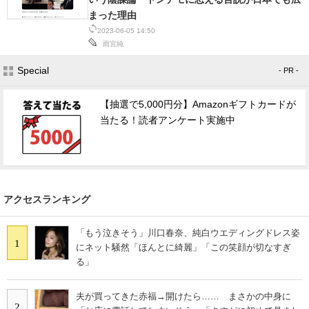
まった理由
スマホと通信の最新トレンド
2023-06-05 14:50
雨宮純
進化するPCとデバイスの未来
Special
- PR -
好きが集まる 比べて選べる
【抽選で5,000円分】Amazonギフトカードが
ビジネスと働き方のヒント
当たる！読者アンケート実施中
AI活用のいまが分かる
企業ITのトレンドを詳説
アクセスランキング
経営リーダーのコミュニティ
マーケ×ITの今がよく分かる
「もう泣きそう」川口春奈、純白ウエディングドレス姿
1
にネット騒然「ほんとに綺麗」「この笑顔が切なすぎ
ITエンジニア向け専門サイト
る」
企業向けIT製品の総合サイト
夫が買ってきた赤福→開けたら…… まさかの中身に
2