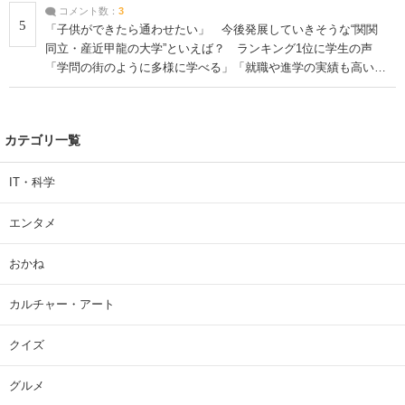
コメント数：
3
5
「子供ができたら通わせたい」 今後発展していきそうな“関関
同立・産近甲龍の大学”といえば？ ランキング1位に学生の声
「学問の街のように多様に学べる」「就職や進学の実績も高い」
| 大学 ねとらぼリサーチ
カテゴリ一覧
IT・科学
エンタメ
おかね
カルチャー・アート
クイズ
グルメ