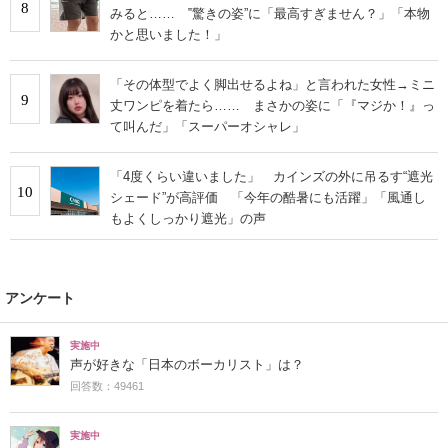
8
みると…… ‟驚きの姿”に「最高すぎません？」「本物
かと思いました！」
「その体型でよく脚出せるよね」と言われた女性→ミニ
9
丈ワンピを着たら…… まさかの姿に「『マジか！』っ
て叫んだ」「スーパーオシャレ」
「4度くらい違いました」 カインズの外に吊るす“遮光
10
シェード”が高評価 「今年の酷暑にも活躍」「風通し
もよくしっかり遮光」の声
アンケート
実施中
声が好きな「日本のボーカリスト」は？
回答数：49461
実施中