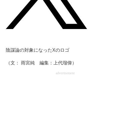
企業向けIT製品の総合サイト
IT製品の技術・比較・事例
製造業のIT導入・活用を支援
モノづくり技術者専門サイト
陰謀論の対象になったXのロゴ
エレクトロニクス専門サイト
（文： 雨宮純 編集：上代瑠偉）
電子設計の基本と応用
advertisement
エネルギーの専門メディア
建設×テクノロジーの最前線
ちょっと気になるネットの話題