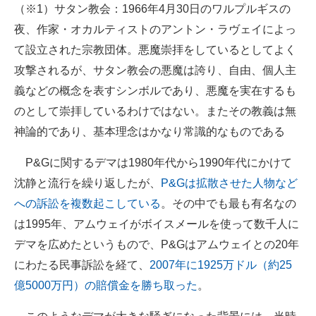
（※1）サタン教会：1966年4月30日のワルプルギスの
夜、作家・オカルティストのアントン・ラヴェイによっ
て設立された宗教団体。悪魔崇拝をしているとしてよく
攻撃されるが、サタン教会の悪魔は誇り、自由、個人主
義などの概念を表すシンボルであり、悪魔を実在するも
のとして崇拝しているわけではない。またその教義は無
神論的であり、基本理念はかなり常識的なものである
P&Gに関するデマは1980年代から1990年代にかけて
沈静と流行を繰り返したが、
P&Gは拡散させた人物など
への訴訟を複数起こしている
。その中でも最も有名なの
は1995年、アムウェイがボイスメールを使って数千人に
デマを広めたというもので、P&Gはアムウェイとの20年
にわたる民事訴訟を経て、
2007年に1925万ドル（約25
億5000万円）の賠償金を勝ち取った
。