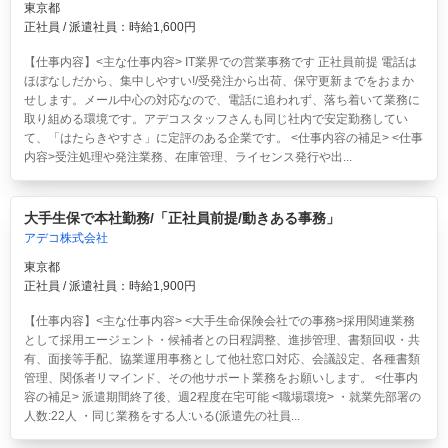
東京都
正社員 / 派遣社員：時給1,600円
【仕事内容】<主な仕事内容> IT業界での営業事務です 正社員前提 電話は
ほぼなしだから、集中しやすい!/受発注から出荷、保守更新までをおまか
せします。メール中心の対応なので、電話に追われず、落ち着いて業務に
取り組める環境です。アデコスタッフさんも同じ社内で安定勤務してい
て、「はたらきやすさ」に定評のある企業です。 <仕事内容の補足> <仕事
内容>受注処理や発注業務、在庫管理、ライセンス発行や出...
大手生保で本社勤務/「正社員前提/動きある事務」
アデコ株式会社
東京都
正社員 / 派遣社員：時給1,900円
【仕事内容】<主な仕事内容> <大手生命保険会社での事務>採用関連業務
として採用エージェント・候補者との日程調整、進捗管理、書類回収・共
有、面接等手配、協業運用事務として他社窓口対応、会議設定、各種書類
管理、関係者リマインド、その他サポート業務をお願いします。 <仕事内
容の補足> 派遣期間終了後、週2程度在宅可能 <職場環境> ・就業先部署の
人数:22人 ・同じ業務をする人:いる(派遣先の社員...