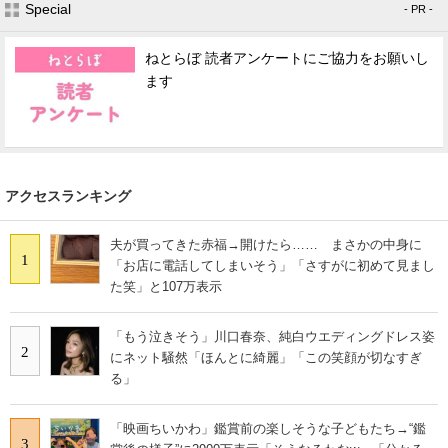
Special
- PR -
ねとらぼ 読者アンケートにご協力をお願いし
ます
アクセスランキング
夫が買ってきた赤福→開けたら…… まさかの中身に
1
「お店に電話してしまいそう」「さすがに初めて見まし
た笑」と107万表示
「もう泣きそう」川口春奈、純白ウエディングドレス姿
2
にネット騒然「ほんとに綺麗」「この笑顔が切なすぎ
る」
「映画ちいかわ」鑑賞前の楽しそうな子どもたち→“鑑
3