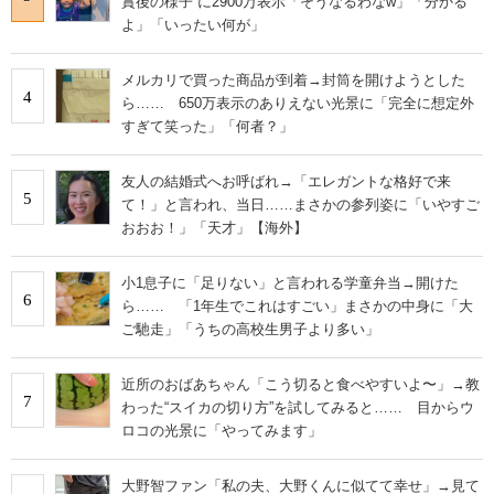
賞後の様子”に2900万表示「そうなるわなw」「分かる
よ」「いったい何が」
メルカリで買った商品が到着→封筒を開けようとした
4
ら…… 650万表示のありえない光景に「完全に想定外
すぎて笑った」「何者？」
友人の結婚式へお呼ばれ→「エレガントな格好で来
5
て！」と言われ、当日……まさかの参列姿に「いやすご
おおお！」「天才」【海外】
小1息子に「足りない」と言われる学童弁当→開けた
6
ら…… 「1年生でこれはすごい」まさかの中身に「大
ご馳走」「うちの高校生男子より多い」
近所のおばあちゃん「こう切ると食べやすいよ〜」→教
7
わった“スイカの切り方”を試してみると…… 目からウ
ロコの光景に「やってみます」
大野智ファン「私の夫、大野くんに似てて幸せ」→見て