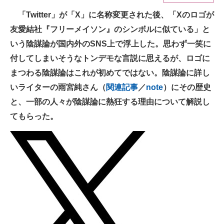
「Twitter」が「X」に名称変更された後、「Xのロゴが
ITの今と未来を見通す
友愛結社『フリーメイソン』のシンボルに似ている」と
スマホと通信の最新トレンド
いう陰謀論が国内外のSNS上で浮上した。思わず一笑に
付してしまいそうなトンデモな言説に思えるが、ロゴに
進化するPCとデバイスの未来
まつわる陰謀論はこれが初めてではない。陰謀論に詳し
好きが集まる 比べて選べる
いライターの雨宮純さん（
関連記事
／
note
）にその歴史
と、一部の人々が陰謀論に熱狂する理由について解説し
ビジネスと働き方のヒント
てもらった。
AI活用のいまが分かる
企業ITのトレンドを詳説
経営リーダーのコミュニティ
マーケ×ITの今がよく分かる
ITエンジニア向け専門サイト