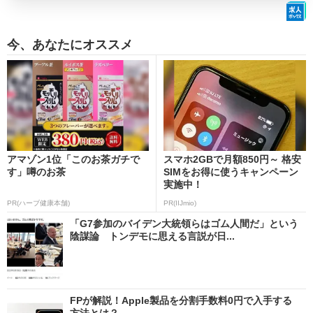
今、あなたにオススメ
アマゾン1位「このお茶ガチで
スマホ2GBで月額850円～ 格安
す」噂のお茶
SIMをお得に使うキャンペーン
実施中！
PR(ハーブ健康本舗)
PR(IIJmio)
「G7参加のバイデン大統領らはゴム人間だ」という
陰謀論 トンデモに思える言説が日...
FPが解説！Apple製品を分割手数料0円で入手する
方法とは？