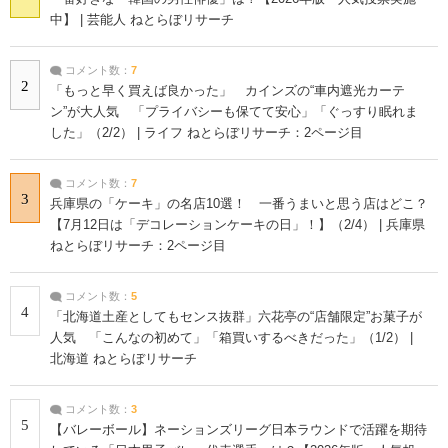
中】 | 芸能人 ねとらぼリサーチ
コメント数：
7
2
「もっと早く買えば良かった」 カインズの“車内遮光カーテ
ン”が大人気 「プライバシーも保てて安心」「ぐっすり眠れま
した」（2/2） | ライフ ねとらぼリサーチ：2ページ目
コメント数：
7
3
兵庫県の「ケーキ」の名店10選！ 一番うまいと思う店はどこ？
【7月12日は「デコレーションケーキの日」！】（2/4） | 兵庫県
ねとらぼリサーチ：2ページ目
コメント数：
5
4
「北海道土産としてもセンス抜群」六花亭の“店舗限定”お菓子が
人気 「こんなの初めて」「箱買いするべきだった」（1/2） |
北海道 ねとらぼリサーチ
コメント数：
3
5
【バレーボール】ネーションズリーグ日本ラウンドで活躍を期待