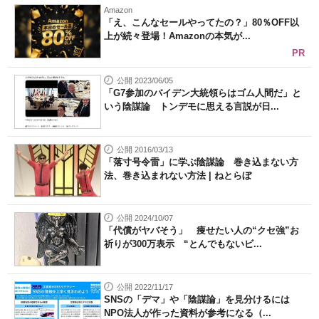
Amazon
「え、こんなセールやってたの？」80％OFF以
上が続々登場！Amazonの本気が...
PR
公開 2023/06/05
「G7参加のバイデン大統領らはゴム人間だ」と
いう陰謀論 トンデモに思える言説が日...
公開 2016/03/13
「落寸号令雷」に学ぶ陰謀論 巻き込まない方
法、巻き込まれない方法 | ねとらぼ
公開 2024/10/07
「代償がヤバそう」 痩せたい人の“クセ強”お
祈りが300万表示 “とんでもないビ...
公開 2022/11/17
SNSの「デマ」や「陰謀論」を見分けるには
NPO法人が作った資料が参考になる（...