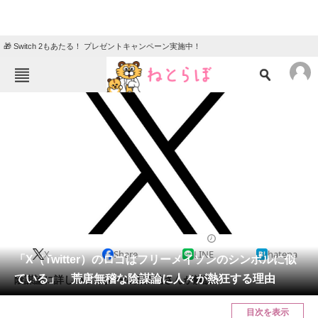
🎁 Switch 2もあたる！ プレゼントキャンペーン実施中！
ねとらぼメニュー
TOP
ニュース
エンタメ
クイズ
グルメ
地域
住まい
教育・育児
動物
リサーチ
2023/08/10 17:25（公開）
X
Share
LINE
hatena
会員記事
「X（Twitter）のロゴはフリーメイソンのシンボルに似
ている」 荒唐無稽な陰謀論に人々が熱狂する理由
陰謀論に詳しいライターの雨宮純さんが解説。
メディア
目次を表示
注目記事を集めた総合ページ