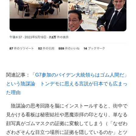
企業向けIT製品の総合サイト
IT製品の技術・比較・事例
製造業のIT導入・活用を支援
モノづくり技術者専門サイト
エレクトロニクス専門サイト
電子設計の基本と応用
関連記事：
「G7参加のバイデン大統領らはゴム人間だ」
という陰謀論 トンデモに思える言説が日本でも広まっ
エネルギーの専門メディア
た理由
建設×テクノロジーの最前線
陰謀論の思考回路を脳にインストールすると、街中で
ちょっと気になるネットの話題
見かける看板は秘密結社や悪魔崇拝の印となり、単なる
顔写真がゴムマスクの証拠に変貌してしまう（「なぜわ
ざわざそんな目立つ場所に証拠を隠しているのか」とツ