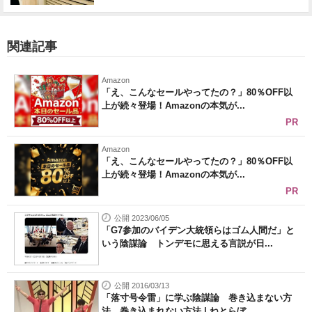
関連記事
Amazon
「え、こんなセールやってたの？」80％OFF以
上が続々登場！Amazonの本気が...
PR
Amazon
「え、こんなセールやってたの？」80％OFF以
上が続々登場！Amazonの本気が...
PR
公開 2023/06/05
「G7参加のバイデン大統領らはゴム人間だ」と
いう陰謀論 トンデモに思える言説が日...
公開 2016/03/13
「落寸号令雷」に学ぶ陰謀論 巻き込まない方
法、巻き込まれない方法 | ねとらぼ