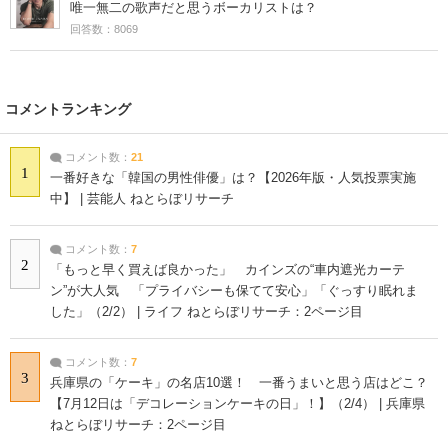
唯一無二の歌声だと思うボーカリストは？
回答数：8069
コメントランキング
コメント数：
21
1
一番好きな「韓国の男性俳優」は？【2026年版・人気投票実施
中】 | 芸能人 ねとらぼリサーチ
コメント数：
7
2
「もっと早く買えば良かった」 カインズの“車内遮光カーテ
ン”が大人気 「プライバシーも保てて安心」「ぐっすり眠れま
した」（2/2） | ライフ ねとらぼリサーチ：2ページ目
コメント数：
7
3
兵庫県の「ケーキ」の名店10選！ 一番うまいと思う店はどこ？
【7月12日は「デコレーションケーキの日」！】（2/4） | 兵庫県
ねとらぼリサーチ：2ページ目