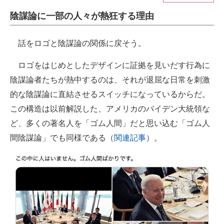
陰謀論に一部の人々が熱狂する理由
ITの今と未来を見通す
スマホと通信の最新トレンド
話をロゴと陰謀論の関係に戻そう。
進化するPCとデバイスの未来
ロゴをはじめとしたデザインに証拠を見いだす行為に
陰謀論者たちが熱中するのは、それが退屈な日常を刺激
好きが集まる 比べて選べる
的な陰謀論に直結させるスイッチになっているからだ。
ビジネスと働き方のヒント
この構造は以前解説した、アメリカのバイデン大統領な
ど、多くの著名人を「ゴム人間」だと思い込む「ゴム人
AI活用のいまが分かる
間陰謀論」でも同様である（
関連記事
）。
企業ITのトレンドを詳説
経営リーダーのコミュニティ
マーケ×ITの今がよく分かる
ITエンジニア向け専門サイト