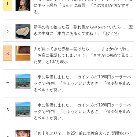
1
にネット騒然「ほんとに綺麗」「この笑顔が切なすぎ
る」
新潟の海で拾った石→割れ目から中をのぞいたら……驚
2
きの中身に「本当にあるんですね！」「お宝だ」
夫が買ってきた赤福→開けたら…… まさかの中身に
3
「お店に電話してしまいそう」「さすがに初めて見まし
た笑」と107万表示
「車に常備しました」 カインズの“1980円クーラーバ
4
ッグ”が評判 「ちょうどいい大きさ」「保冷剤を止め
るベルトが良い」
「車に常備しました」 カインズの“1980円クーラーバ
5
ッグ”が評判 「ちょうどいい大きさ」「保冷剤を止め
るベルトが良い」
「何十年ぶり？」 約25年前に表舞台去った“消費税アイ