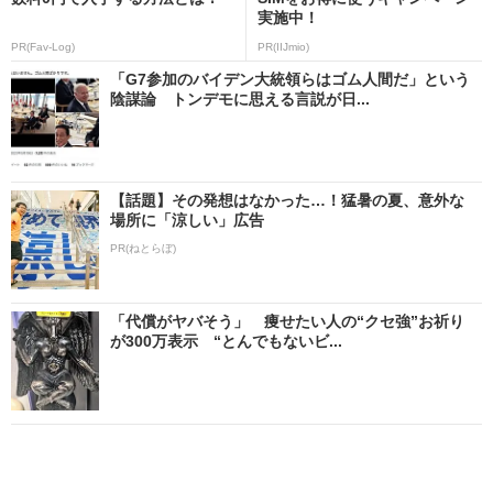
実施中！
PR(Fav-Log)
PR(IIJmio)
「G7参加のバイデン大統領らはゴム人間だ」という
陰謀論 トンデモに思える言説が日...
【話題】その発想はなかった…！猛暑の夏、意外な
場所に「涼しい」広告
PR(ねとらぼ)
「代償がヤバそう」 痩せたい人の“クセ強”お祈り
が300万表示 “とんでもないビ...