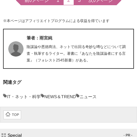
前のページ
1
2
3
次のページ
※本ページはアフィリエイトプログラムによる収益を得ています
筆者：雨宮純
陰謀論や悪徳商法、ネットで出回る奇妙な噂などについて調
査・執筆するライター。著書に『あなたを陰謀論者にする言
葉』（フォレスト2545新書）がある。
関連タグ
IT・ネット・科学
NEWS＆TREND
ニュース
TOP
Special
- PR -