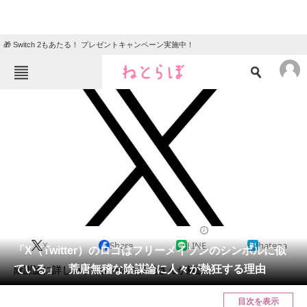
🎁 Switch 2もあたる！ プレゼントキャンペーン実施中！
ねとらぼメニュー
TOP
ニュース
エンタメ
クイズ
グルメ
地域
住まい
教育・育児
動物
リサーチ
2023/08/10 17:25（公開）
X
Share
LINE
hatena
会員記事
「X（Twitter）のロゴはフリーメイソンのシンボルに似
ている」 荒唐無稽な陰謀論に人々が熱狂する理由
陰謀論に詳しいライターの雨宮純さんが解説。
メディア
目次を表示
注目記事を集めた総合ページ