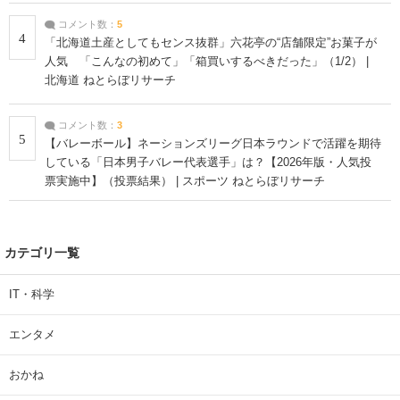
コメント数：
5
4
「北海道土産としてもセンス抜群」六花亭の“店舗限定”お菓子が
人気 「こんなの初めて」「箱買いするべきだった」（1/2） |
北海道 ねとらぼリサーチ
コメント数：
3
5
【バレーボール】ネーションズリーグ日本ラウンドで活躍を期待
している「日本男子バレー代表選手」は？【2026年版・人気投
票実施中】（投票結果） | スポーツ ねとらぼリサーチ
カテゴリ一覧
IT・科学
エンタメ
おかね