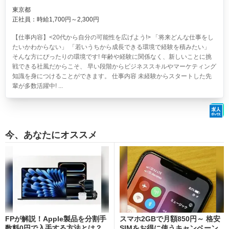
東京都
正社員：時給1,700円～2,300円
【仕事内容】<20代から自分の可能性を広げよう!> 「将来どんな仕事をし
たいかわからない」 「若いうちから成長できる環境で経験を積みたい」
そんな方にぴったりの環境です! 年齢や経験に関係なく、新しいことに挑
戦できる社風だからこそ、 早い段階からビジネススキルやマーケティング
知識を身につけることができます。 仕事内容 未経験からスタートした先
輩が多数活躍中! ...
今、あなたにオススメ
FPが解説！Apple製品を分割手
スマホ2GBで月額850円～ 格安
数料0円で入手する方法とは？
SIMをお得に使うキャンペーン