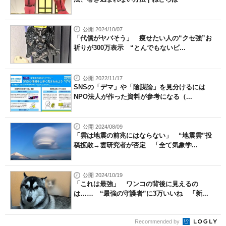
公開 2024/10/07
「代償がヤバそう」 痩せたい人の“クセ強”お
祈りが300万表示 “とんでもないビ...
公開 2022/11/17
SNSの「デマ」や「陰謀論」を見分けるには
NPO法人が作った資料が参考になる（...
公開 2024/08/09
「雲は地震の前兆にはならない」 “地震雲”投
稿拡散→雲研究者が否定 「全て気象学...
公開 2024/10/19
「これは最強」 ワンコの背後に見えるの
は…… “最強の守護者”に3万いいね 「新...
Recommended by