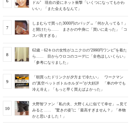
6
ドル” 現在の姿にネット衝撃「いくつになってもかわ
いい」「また会えるなんて」
しまむらで買った3000円のバッグ→「何か入ってる！」
7
と開けたら…… まさかの中身に「買いに走った」「コ
スパ良すぎる」
62歳・62キロの女性がユニクロの“2990円ワンピ”を着た
8
ら…… 目からウロコのコーデに「全色ほしいくらい」
「参考になりました」
「朝買ったドリンクが夕方まで冷たい」 ワークマン
9
の“真空ペットボトルホルダー”が大好評 「車の中でも
冷え冷え」「もっと早く買えばよかった」
大野智ファン「私の夫、大野くんに似てて幸せ」→見て
10
みると…… ‟驚きの姿”に「最高すぎません？」「本物
かと思いました！」