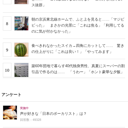
ス抜群」
朝の京浜東北線ホームで、ふと上を見ると……「マジビ
8
ビった」 まさかの光景に「これは焦る」「利用してる
のに気が付かなかった」
食べきれなかったスイカ→四角にカットして…… 驚き
9
の仕上がりに「これは良い！」「やってみます」
築60年団地で暮らす40代独身男性、真夏にスーパーの割
10
引品で作るのは…… 「うわー」「ホント豪華な夕飯」
アンケート
実施中
声が好きな「日本のボーカリスト」は？
回答数：49328