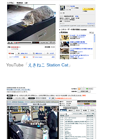
企業向けIT製品の総合サイト
IT製品の技術・比較・事例
製造業のIT導入・活用を支援
モノづくり技術者専門サイト
エレクトロニクス専門サイト
YouTube「
えきねこ Station Cat
」
電子設計の基本と応用
エネルギーの専門メディア
建設×テクノロジーの最前線
ちょっと気になるネットの話題