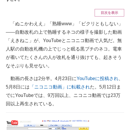
ITの今と未来を見通す
目次を表示
「ぬこかわええ」「熟睡www」「ピクリともしない」
スマホと通信の最新トレンド
――自動改札の上で熟睡するネコの様子を撮影した動画
進化するPCとデバイスの未来
「えきねこ」が、YouTubeとニコニコ動画で人気だ。無
人駅の自動改札機の上でじっと眠る黒ブチのネコ。電車
好きが集まる 比べて選べる
が着いてたくさんの人が改札を通り抜けても、起きそう
ビジネスと働き方のヒント
なそぶりも見せない。
AI活用のいまが分かる
動画の長さは2分半。4月23日に
YouTubeに投稿され
、
5月8日には
「ニコニコ動画」に転載され
た。5月12日ま
企業ITのトレンドを詳説
でにYouTubeでは、9万回以上、ニコニコ動画では23万
経営リーダーのコミュニティ
回以上再生されている。
マーケ×ITの今がよく分かる
ITエンジニア向け専門サイト