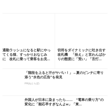
通勤ラッシュになると駅にやっ
切符をダイナミックに吐き出す
てくる猫、すっかりおなじみ
改札機 「拾え」と言わんばか
に 改札に乗って乗客をお見...
りの態度に「荒い」「舌打...
「階段を上ると汗がヤバい！」→夏のピンチに寄り
添う“水色の広告”を発見
PR(ねとらぼ)
外国人が日本に染まったら…… “電車の乗り方”の
変化に「順応早すぎなんよw」「東...