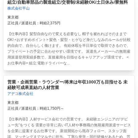
組立/自動車部品の製造組立/交替制/未経験OK/土日休み/寮無料
株式会社平山
東京都
正社員 / 派遣社員：時給2,375円
【仕事内容】髪型自由なので変える必要なし 帽子を被れればそのままで
OK! <おすすめポイント> 髪色・髪型・ヒゲなど身だしなみのルールが比較
的自由で、自分らしく働けます。 有給休暇を半日単位で取得できるので、
プライベートの予定に合わせやすい環境です。 派遣先メーカーへの無期雇
用派遣登用実績多数で、直接雇用を目指せるキャリアアップ環境です。 <
お仕事内容> 組立:電動ドライバーな...
営業・企画営業・ラウンダー/将来は年収1000万も目指せる 未
経験可成果直結の人材営業
アデコ株式会社
東京都
正社員 / 派遣社員：時給1,750円～
【仕事内容】人材サービス会社での営業です。 未経験エンジニアの“デビ
ュー先”をつくる 需要が非常に高いIT人材や事務職の無期雇用派遣サービス
を企業に提案するお仕事です。 新規開拓から既存フォロー、スタッフ面
談、マッチングまでマルチに担当。 丁寧な座学・同行研修があるため、営