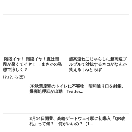
階段イヤ！ 階段イヤ！夏は階
超高速ねこじゃらしに超高速ブ
段が暑くてイヤ！ →まさかの発
ルブルで対抗するネコがなんか
想で涼しく？
笑える | ねとらぼ
(ねとらぼ)
JR秋葉原駅のトイレに不審物 昭和通り口を封鎖、
爆弾処理班が出動 Twitter...
3月14日開業、高輪ゲートウェイ駅に初導入「QR改
札」って何？ 何がいいの？（1...