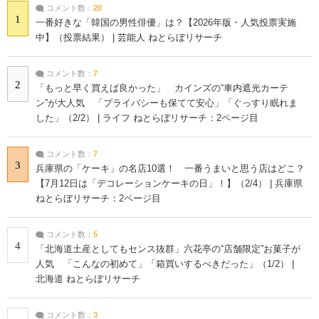
コメント数：
20
1
一番好きな「韓国の男性俳優」は？【2026年版・人気投票実施
中】（投票結果） | 芸能人 ねとらぼリサーチ
コメント数：
7
2
「もっと早く買えば良かった」 カインズの“車内遮光カーテ
ン”が大人気 「プライバシーも保てて安心」「ぐっすり眠れま
した」（2/2） | ライフ ねとらぼリサーチ：2ページ目
コメント数：
7
3
兵庫県の「ケーキ」の名店10選！ 一番うまいと思う店はどこ？
【7月12日は「デコレーションケーキの日」！】（2/4） | 兵庫県
ねとらぼリサーチ：2ページ目
コメント数：
5
4
「北海道土産としてもセンス抜群」六花亭の“店舗限定”お菓子が
人気 「こんなの初めて」「箱買いするべきだった」（1/2） |
北海道 ねとらぼリサーチ
コメント数：
3