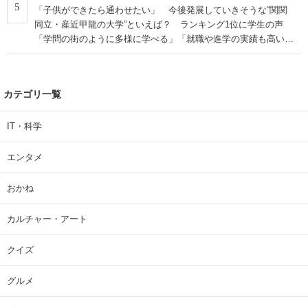
5
「子供ができたら通わせたい」 今後発展していきそうな“関関
同立・産近甲龍の大学”といえば？ ランキング1位に学生の声
「学問の街のように多様に学べる」「就職や進学の実績も高い」
| 大学 ねとらぼリサーチ
カテゴリ一覧
IT・科学
エンタメ
おかね
カルチャー・アート
クイズ
グルメ