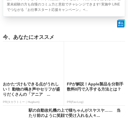
業未経験の方も自慢のコミュ力と意欲でチャレンジできます! 実施中 LINE
でつながる「お仕事スタート応援キャンペーン」 <...
今、あなたにオススメ
おかたづけもできる点がうれし
FPが解説！Apple製品を分割手
い！ 動物の鳴き声やセリフが盛
数料0円で入手する方法とは？
りだくさんの「アニア ...
PR(タカラトミー｜Hugkum)
PR(Fav-Log)
駅の自動改札機の上で猫ちゃんがスヤスヤ…… 当
たり前のように笑顔で受け入れる人々...