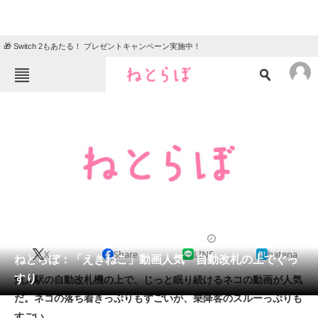
🎁 Switch 2もあたる！ プレゼントキャンペーン実施中！
ねとらぼメニュー
TOP
ニュース
エンタメ
クイズ
グルメ
地域
住まい
教育・育児
動物
リサーチ
2008/05/12 16:35（公開）
X
Share
LINE
hatena
会員記事
ねとらぼ：「えきねこ」動画人気 自動改札の上でぐっ
すり
無人駅の自動改札機の上で、じっと眠り続けるネコの動画が人気
メディア
だ。ネコの落ち着きっぷりもすごいが、乗降客のスルーっぷりも
すごい。
注目記事を集めた総合ページ