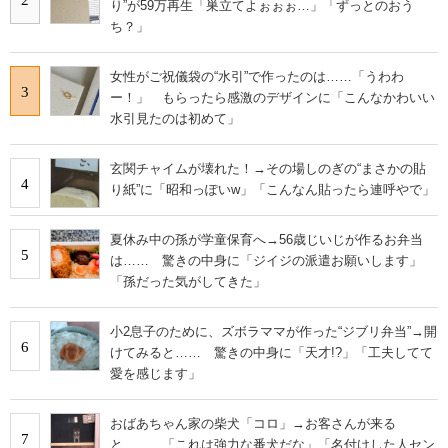
り”が59万再生「巣立てよぉぉぉ…」「ずっとのおう
ち？」
女性がご祝儀袋の“水引”で作ったのは……「うわわ
3
ー！」 もらったら感激のデザインに「こんなかわいい
水引見たのは初めて」
玄関チャイムが壊れた！→その場しのぎの“まさかの貼
4
り紙”に「昭和っぽいw」「こんなん貼ったら連呼やで」
夏休み中の孫が学童保育へ→56歳じいじが作るお弁当
5
は…… 驚きの中身に「ジイジの派遣お願いします」
「孫だった気がしてきた」
小2息子のために、ズボラママが作った“ジブリ弁当”→開
6
けてみると…… 驚きの中身に「天才!?」「工夫してて
愛を感じます」
おばあちゃん家の柴犬「コロ」→お客さんが来る
7
と…… 「これは強力な番犬だな」「名付けした人セン