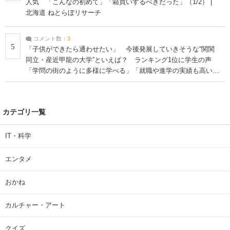
人気 「こんなの初めて」「箱買いするべきだった」（1/2） |
北海道 ねとらぼリサーチ
コメント数：
3
5
「子供ができたら通わせたい」 今後発展していきそうな“関関
同立・産近甲龍の大学”といえば？ ランキング1位に学生の声
「学問の街のように多様に学べる」「就職や進学の実績も高い」
| 大学 ねとらぼリサーチ
カテゴリ一覧
IT・科学
エンタメ
おかね
カルチャー・アート
クイズ