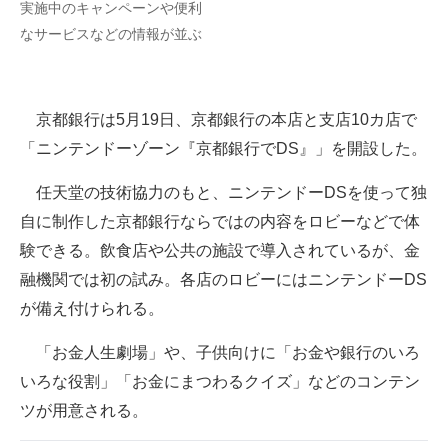
実施中のキャンペーンや便利
企業向けIT製品の総合サイト
なサービスなどの情報が並ぶ
IT製品の技術・比較・事例
製造業のIT導入・活用を支援
京都銀行は5月19日、京都銀行の本店と支店10カ店で
「ニンテンドーゾーン『京都銀行でDS』」を開設した。
モノづくり技術者専門サイト
任天堂の技術協力のもと、ニンテンドーDSを使って独
エレクトロニクス専門サイト
自に制作した京都銀行ならではの内容をロビーなどで体
電子設計の基本と応用
験できる。飲食店や公共の施設で導入されているが、金
融機関では初の試み。各店のロビーにはニンテンドーDS
エネルギーの専門メディア
が備え付けられる。
建設×テクノロジーの最前線
「お金人生劇場」や、子供向けに「お金や銀行のいろ
ちょっと気になるネットの話題
いろな役割」「お金にまつわるクイズ」などのコンテン
ツが用意される。