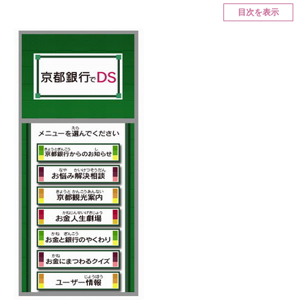
目次を表示
ITの今と未来を見通す
スマホと通信の最新トレンド
進化するPCとデバイスの未来
好きが集まる 比べて選べる
ビジネスと働き方のヒント
AI活用のいまが分かる
企業ITのトレンドを詳説
経営リーダーのコミュニティ
マーケ×ITの今がよく分かる
ITエンジニア向け専門サイト