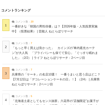
コメントランキング
コメント数：
20
1
一番好きな「韓国の男性俳優」は？【2026年版・人気投票実施
中】（投票結果） | 芸能人 ねとらぼリサーチ
コメント数：
7
2
「もっと早く買えば良かった」 カインズの“車内遮光カーテ
ン”が大人気 「プライバシーも保てて安心」「ぐっすり眠れま
した」（2/2） | ライフ ねとらぼリサーチ：2ページ目
コメント数：
7
3
兵庫県の「ケーキ」の名店10選！ 一番うまいと思う店はどこ？
【7月12日は「デコレーションケーキの日」！】（2/4） | 兵庫県
ねとらぼリサーチ：2ページ目
コメント数：
5
4
「北海道土産としてもセンス抜群」六花亭の“店舗限定”お菓子が