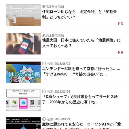
東京証券取引所
住宅ローン組むなら「固定金利」と「変動金
利」どっちがいい？
PR
東京証券取引所
地震大国・日本に住んでいたら「地震保険」に
入っておくべき？
PR
公開 2025/06/03
ニンテンドー3DSを持って京都に行ったら……
「すげぇwww」 “奇跡の出会い”に...
公開 2017/03/24
「DSiショップ」が3月末をもってサービス終
了 2008年からの歴史に幕 | ね...
公開 2019/08/29
魔物に襲われても安心だ ローソンATMが「愛