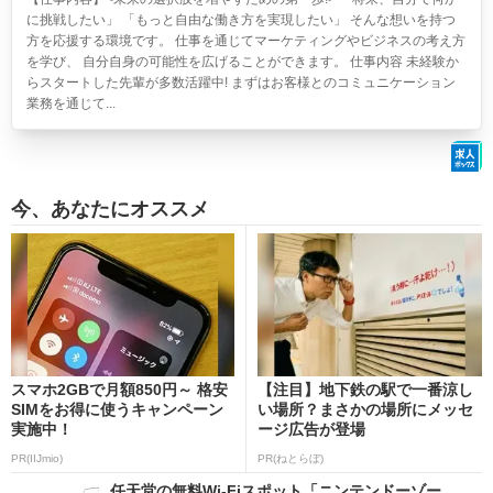
に挑戦したい」 「もっと自由な働き方を実現したい」 そんな想いを持つ
方を応援する環境です。 仕事を通じてマーケティングやビジネスの考え方
を学び、 自分自身の可能性を広げることができます。 仕事内容 未経験か
らスタートした先輩が多数活躍中! まずはお客様とのコミュニケーション
業務を通じて...
今、あなたにオススメ
スマホ2GBで月額850円～ 格安
【注目】地下鉄の駅で一番涼し
SIMをお得に使うキャンペーン
い場所？まさかの場所にメッセ
実施中！
ージ広告が登場
PR(IIJmio)
PR(ねとらぼ)
任天堂の無料Wi-Fiスポット「ニンテンドーゾー