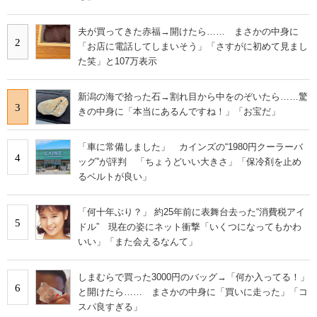
夫が買ってきた赤福→開けたら…… まさかの中身に
2
「お店に電話してしまいそう」「さすがに初めて見まし
た笑」と107万表示
新潟の海で拾った石→割れ目から中をのぞいたら……驚
3
きの中身に「本当にあるんですね！」「お宝だ」
「車に常備しました」 カインズの“1980円クーラーバ
4
ッグ”が評判 「ちょうどいい大きさ」「保冷剤を止め
るベルトが良い」
「何十年ぶり？」 約25年前に表舞台去った“消費税アイ
5
ドル” 現在の姿にネット衝撃「いくつになってもかわ
いい」「また会えるなんて」
しまむらで買った3000円のバッグ→「何か入ってる！」
6
と開けたら…… まさかの中身に「買いに走った」「コ
スパ良すぎる」