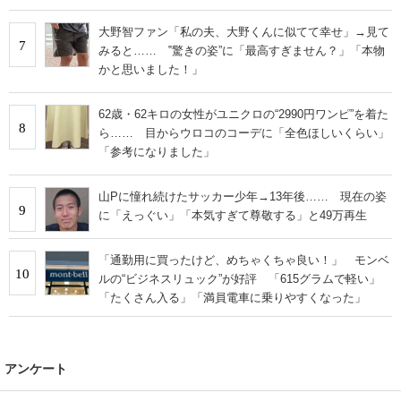
大野智ファン「私の夫、大野くんに似てて幸せ」→見て
7
みると…… ‟驚きの姿”に「最高すぎません？」「本物
かと思いました！」
62歳・62キロの女性がユニクロの“2990円ワンピ”を着た
8
ら…… 目からウロコのコーデに「全色ほしいくらい」
「参考になりました」
山Pに憧れ続けたサッカー少年→13年後…… 現在の姿
9
に「えっぐい」「本気すぎて尊敬する」と49万再生
「通勤用に買ったけど、めちゃくちゃ良い！」 モンベ
10
ルの“ビジネスリュック”が好評 「615グラムで軽い」
「たくさん入る」「満員電車に乗りやすくなった」
アンケート