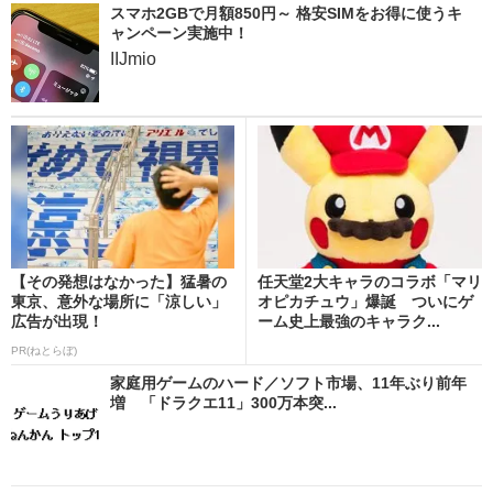
スマホ2GBで月額850円～ 格安SIMをお得に使うキ
ャンペーン実施中！
IIJmio
【その発想はなかった】猛暑の
任天堂2大キャラのコラボ「マリ
東京、意外な場所に「涼しい」
オピカチュウ」爆誕 ついにゲ
広告が出現！
ーム史上最強のキャラク...
PR(ねとらぼ)
家庭用ゲームのハード／ソフト市場、11年ぶり前年
増 「ドラクエ11」300万本突...