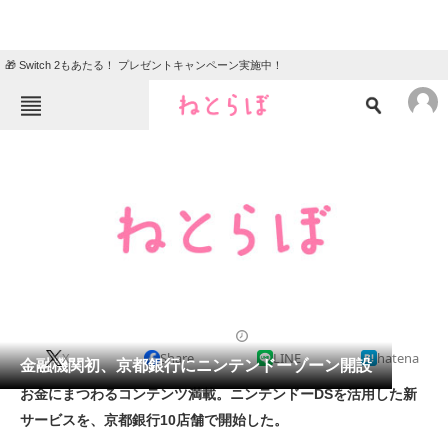
🎁 Switch 2もあたる！ プレゼントキャンペーン実施中！
ねとらぼメニュー
TOP
ニュース
エンタメ
クイズ
グルメ
地域
住まい
教育・育児
動物
リサーチ
2011/05/19 20:37（公開）
X
Share
LINE
hatena
会員記事
金融機関初、京都銀行にニンテンドーゾーン開設
お金にまつわるコンテンツ満載。ニンテンドーDSを活用した新
メディア
サービスを、京都銀行10店舗で開始した。
注目記事を集めた総合ページ