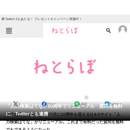
🎁 Switch 2もあたる！ プレゼントキャンペーン実施中！
ねとらぼメニュー
TOP
ニュース
エンタメ
クイズ
グルメ
地域
住まい
教育・育児
動物
リサーチ
2011/05/30 12:30（公開）
X
Share
LINE
hatena
会員記事
「人力検索はてな」10周年でリニューアル 質問を無料
に、Twitterとも連携
はてな最古のサービスで7月に10周年を迎えるQ＆Aサイト「人
メディア
力検索はてな」がリニューアル。これまで有料だった質問を無料
でもできるようになった。
注目記事を集めた総合ページ