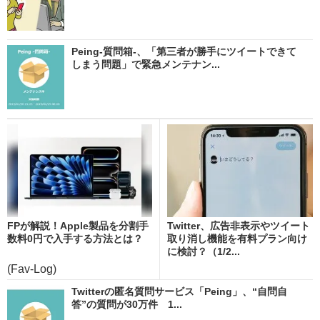
Peing-質問箱-、「第三者が勝手にツイートできて
しまう問題」で緊急メンテナン...
FPが解説！Apple製品を分割手
Twitter、広告非表示やツイート
数料0円で入手する方法とは？
取り消し機能を有料プラン向け
に検討？（1/2...
(Fav-Log)
Twitterの匿名質問サービス「Peing」、“自問自
答”の質問が30万件 1...