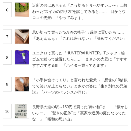
近所のおばあちゃん「こう切ると食べやすいよ〜」→教
6
わった“スイカの切り方”を試してみると…… 目からウ
ロコの光景に「やってみます」
思い切って買った“6万円の椅子”→縁側に置いたら……
7
「あぁぁぁぁ」「これは座れない」「諦めてください」
ユニクロで買った『HUNTER×HUNTER』Tシャツ→輪
8
ゴムで縛って放置したら…… まさかの光景に「すすす
すすごすぎる!!!」「ハイター買ってきます」
「小手伸也そっくり」と言われた愛犬→「想像の10倍似
9
てて笑いが止まらない」まさかの姿に「生き別れの兄弟
説」「パーツのバランスが同じ」
長野県の道の駅→150円で買った“赤い粒”は……「懐かし
10
いぃー」 “驚きの正体”に「実家や近所の庭になってた
なー」「昭和の思い出」