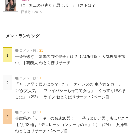
唯一無二の歌声だと思うボーカリストは？
回答数：8073
コメントランキング
コメント数：
21
1
一番好きな「韓国の男性俳優」は？【2026年版・人気投票実施
中】 | 芸能人 ねとらぼリサーチ
コメント数：
7
2
「もっと早く買えば良かった」 カインズの“車内遮光カーテ
ン”が大人気 「プライバシーも保てて安心」「ぐっすり眠れま
した」（2/2） | ライフ ねとらぼリサーチ：2ページ目
コメント数：
7
3
兵庫県の「ケーキ」の名店10選！ 一番うまいと思う店はどこ？
【7月12日は「デコレーションケーキの日」！】（2/4） | 兵庫県
ねとらぼリサーチ：2ページ目