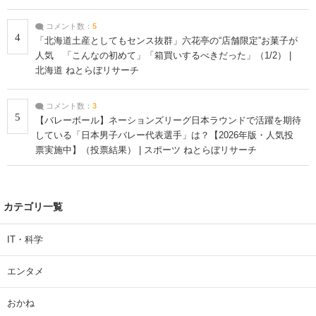
コメント数：
5
4
「北海道土産としてもセンス抜群」六花亭の“店舗限定”お菓子が
人気 「こんなの初めて」「箱買いするべきだった」（1/2） |
北海道 ねとらぼリサーチ
コメント数：
3
5
【バレーボール】ネーションズリーグ日本ラウンドで活躍を期待
している「日本男子バレー代表選手」は？【2026年版・人気投
票実施中】（投票結果） | スポーツ ねとらぼリサーチ
カテゴリ一覧
IT・科学
エンタメ
おかね