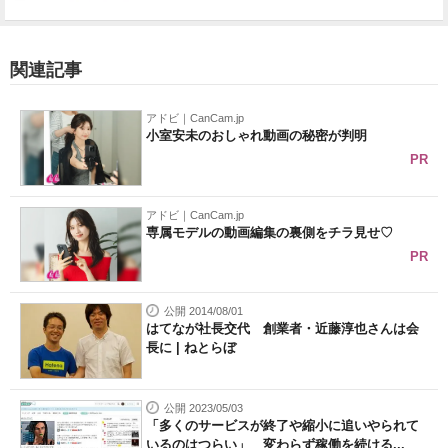
関連記事
アドビ｜CanCam.jp
小室安未のおしゃれ動画の秘密が判明
PR
アドビ｜CanCam.jp
専属モデルの動画編集の裏側をチラ見せ♡
PR
公開 2014/08/01
はてなが社長交代 創業者・近藤淳也さんは会
長に | ねとらぼ
公開 2023/05/03
「多くのサービスが終了や縮小に追いやられて
いるのはつらい」 変わらず稼働を続ける...