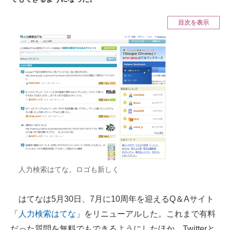
ITの今と未来を見通す
目次を表示
スマホと通信の最新トレンド
進化するPCとデバイスの未来
好きが集まる 比べて選べる
ビジネスと働き方のヒント
AI活用のいまが分かる
企業ITのトレンドを詳説
人力検索はてな。ロゴも新しく
経営リーダーのコミュニティ
マーケ×ITの今がよく分かる
はてなは5月30日、7月に10周年を迎えるQ＆Aサイト
「
人力検索はてな
」をリニューアルした。これまで有料
ITエンジニア向け専門サイト
だった質問を無料でもできるようにしたほか、Twitterと