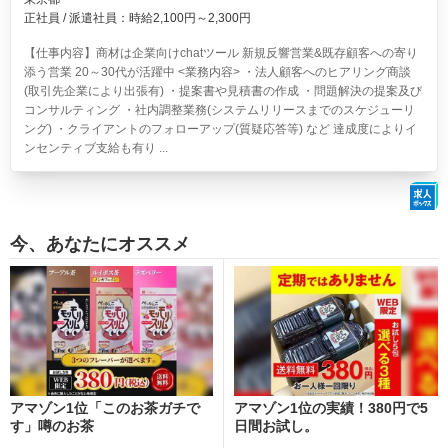
正社員 / 派遣社員：時給2,100円～2,300円
【仕事内容】商材は企業向けchatツール 新規反響営業&既存顧客への寄り
添う営業 20～30代が活躍中 <業務内容> ・法人顧客へのヒアリング商談
(取引先企業により出張有) ・提案書や見積書の作成 ・問題解決の提案及び
コンサルティング ・社内調整業務(システムリリースまでのスケジューリ
ング) ・クライアントのフォローアップ(質疑応答等) など 達成度によりイ
ンセンティブ支給も有り ...
今、あなたにオススメ
アマゾン1位「このお茶ガチで
アマゾン1位の実績！380円で5
す」噂のお茶
日間お試し。