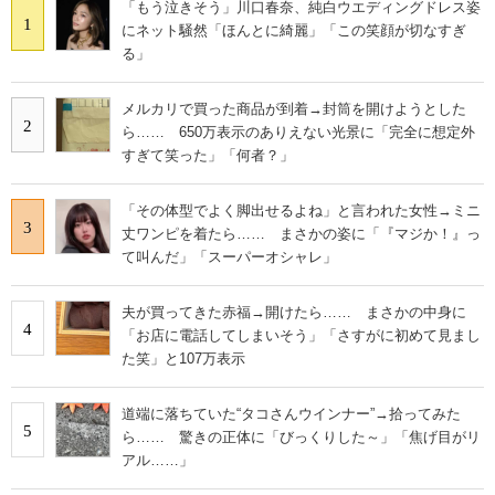
「もう泣きそう」川口春奈、純白ウエディングドレス姿
1
にネット騒然「ほんとに綺麗」「この笑顔が切なすぎ
る」
メルカリで買った商品が到着→封筒を開けようとした
2
ら…… 650万表示のありえない光景に「完全に想定外
すぎて笑った」「何者？」
「その体型でよく脚出せるよね」と言われた女性→ミニ
3
丈ワンピを着たら…… まさかの姿に「『マジか！』っ
て叫んだ」「スーパーオシャレ」
夫が買ってきた赤福→開けたら…… まさかの中身に
4
「お店に電話してしまいそう」「さすがに初めて見まし
た笑」と107万表示
道端に落ちていた“タコさんウインナー”→拾ってみた
5
ら…… 驚きの正体に「びっくりした～」「焦げ目がリ
アル……」