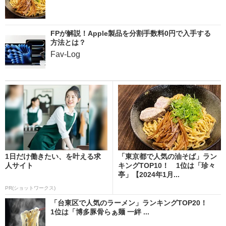
FPが解説！Apple製品を分割手数料0円で入手する
方法とは？
Fav-Log
1日だけ働きたい、を叶える求
「東京都で人気の油そば」ラン
人サイト
キングTOP10！ 1位は「珍々
亭」【2024年1月...
PR(ショットワークス)
「台東区で人気のラーメン」ランキングTOP20！
1位は「博多豚骨らぁ麺 一絆 ...