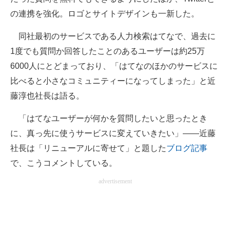
企業向けIT製品の総合サイト
の連携を強化。ロゴとサイトデザインも一新した。
IT製品の技術・比較・事例
同社最初のサービスである人力検索はてなで、過去に
1度でも質問か回答したことのあるユーザーは約25万
製造業のIT導入・活用を支援
6000人にとどまっており、「はてなのほかのサービスに
モノづくり技術者専門サイト
比べると小さなコミュニティーになってしまった」と近
藤淳也社長は語る。
エレクトロニクス専門サイト
「はてなユーザーが何かを質問したいと思ったとき
電子設計の基本と応用
に、真っ先に使うサービスに変えていきたい」――近藤
エネルギーの専門メディア
社長は「リニューアルに寄せて」と題した
ブログ記事
で、こうコメントしている。
建設×テクノロジーの最前線
advertisement
ちょっと気になるネットの話題