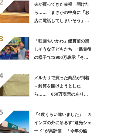
2
夫が買ってきた赤福→開けた
ら…… まさかの中身に「お
店に電話してしまいそう」
「さすがに初めて見ました
3
笑」と107万表示
「映画ちいかわ」鑑賞前の楽
しそうな子どもたち→“鑑賞後
の様子”に2900万表示「そう
なるわなw」「分かるよ」
4
「いったい何が」
メルカリで買った商品が到着
→封筒を開けようとした
ら…… 650万表示のありえ
ない光景に「完全に想定外す
5
ぎて笑った」「何者？」
「4度くらい違いました」 カ
インズの外に吊るす“遮光シェ
ード”が高評価 「今年の酷暑