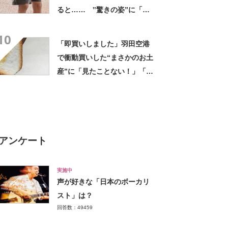
ると…… ‟驚きの姿”に「最
高すぎません？」「本物かと
10
思いました！」
「即買いしました」羽田空港
で衝動買いした“まさかのお土
産”に「見たことない！」「み
んなに自慢したい」
アンケート
実施中
声が好きな「日本のボーカリ
スト」は？
回答数：49459