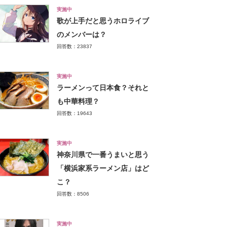
実施中
歌が上手だと思うホロライブ
のメンバーは？
回答数：23837
実施中
ラーメンって日本食？それと
も中華料理？
回答数：19643
実施中
神奈川県で一番うまいと思う
「横浜家系ラーメン店」はど
こ？
回答数：8506
実施中