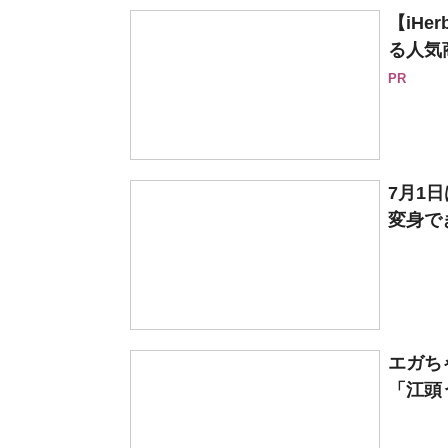
【iH
る人気
PR
7月1
変身でき
エガち
「江頭う