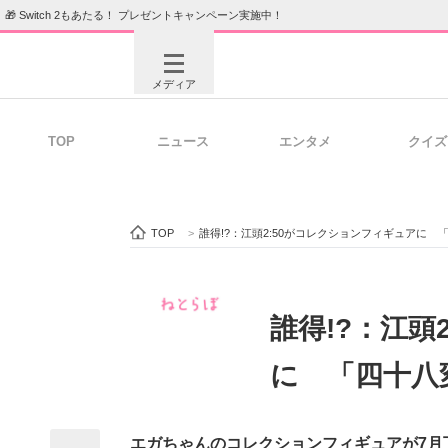
🎁 Switch 2もあたる！ プレゼントキャンペーン実施中！
メディア
TOP
ニュース
エンタメ
クイズ
注目記事を集めた総合ページ
ITの今
TOP
>
誰得!?：江頭2:50がコレクションフィギュアに
ビジネスと働き方のヒント
AI活用
誰得!?：江頭
に 「四十八
ITエンジニア向け専門サイト
企業向けI
エガちゃんのコレクションフィギュアが7月