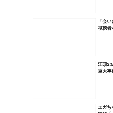
「会い
視聴者
江頭2
重大事
エガち