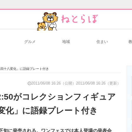
グルメ
地域
住まい
と未来を見通す
スマホと通信の最新トレンド
進化するPCとデ
 「四十八変化」に語録プレート付き
のいまが分かる
企業ITのトレンドを詳説
経営リーダーの
2011/06/08 16:26（公開）
2011/06/08 16:26（更新）
2:50がコレクションフィギュア
変化」に語録プレート付き
T製品の総合サイト
IT製品の技術・比較・事例
製造業のIT導入
下旬に発売される。ワンフェスでは本人登場の発表会