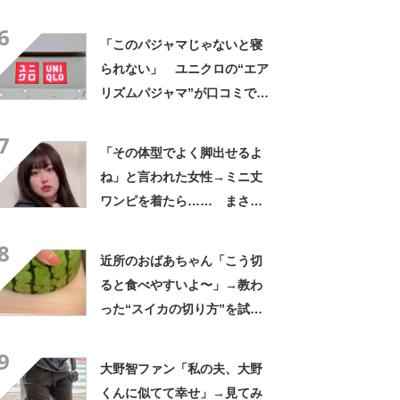
にも活躍」「風通しもよくし
6
っかり遮光」の声
「このパジャマじゃないと寝
られない」 ユニクロの“エア
リズムパジャマ”が口コミで好
評 「冷房をつけっぱなしで
7
も長袖がありがたい」「夏で
「その体型でよく脚出せるよ
も暑く感じない」
ね」と言われた女性→ミニ丈
ワンピを着たら…… まさか
の姿に「『マジか！』って叫
8
んだ」「スーパーオシャレ」
近所のおばあちゃん「こう切
ると食べやすいよ〜」→教わ
った“スイカの切り方”を試し
てみると…… 目からウロコ
9
の光景に「やってみます」
大野智ファン「私の夫、大野
くんに似てて幸せ」→見てみ