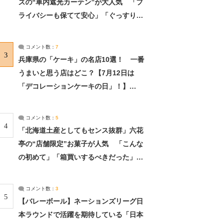
ズの“車内遮光カーテン”が大人気 「プ
ライバシーも保てて安心」「ぐっすり眠
れました」（2/2） | ライフ ねとらぼリ
サーチ：2ページ目
コメント数：
7
3
兵庫県の「ケーキ」の名店10選！ 一番
うまいと思う店はどこ？【7月12日は
「デコレーションケーキの日」！】
（2/4） | 兵庫県 ねとらぼリサーチ：2ペ
ージ目
コメント数：
5
4
「北海道土産としてもセンス抜群」六花
亭の“店舗限定”お菓子が人気 「こんな
の初めて」「箱買いするべきだった」
（1/2） | 北海道 ねとらぼリサーチ
コメント数：
3
5
【バレーボール】ネーションズリーグ日
本ラウンドで活躍を期待している「日本