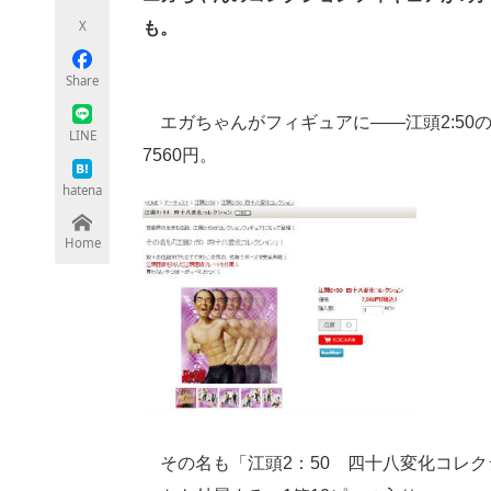
モノづくり技術者専門サイト
エレクトロ
X
も。
Share
エガちゃんがフィギュアに――江頭2:50
ちょっと気になるネットの話題
LINE
7560円。
hatena
Home
その名も「江頭2：50 四十八変化コレク