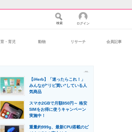
検索
ログイン
教育・育児
動物
リサーチ
会員記事
バイスの未来
好きが集まる 比べて選べる
- PR -
【iHerb】「迷ったらこれ！」
コミュニティ
マーケ×ITの今がよく分かる
みんなが"リピ買い"している人
気商品
スマホ2GBで月額850円～ 格安
・活用を支援
SIMをお得に使うキャンペーン
実施中！
重量約999g、最新CPU搭載のビ