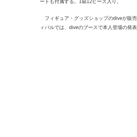
ートも付属する。1箱12ピース入り。
フィギュア・グッズショップのdiveが販
ィバルでは、diveのブースで本人登場の発